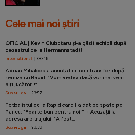
Cele mai noi știri
OFICIAL | Kevin Ciubotaru și-a găsit echipă după
dezastrul de la Hermannstadt!
Internațional
| 00:16
Adrian Mihalcea a anunțat un nou transfer după
remiza cu Rapid: ”Vom vedea dacă vor mai veni
alți jucători!”
SuperLiga
| 23:57
Fotbalistul de la Rapid care l-a dat pe spate pe
Pancu: ”Foarte bun pentru noi!” + Acuzații la
adresa arbitrajului: ”A fost...
SuperLiga
| 23:38