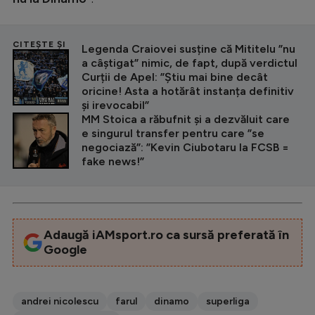
CITEȘTE ȘI
Legenda Craiovei susține că Mititelu ”nu
a câștigat” nimic, de fapt, după verdictul
Curții de Apel: ”Știu mai bine decât
oricine! Asta a hotărât instanța definitiv
și irevocabil”
MM Stoica a răbufnit și a dezvăluit care
e singurul transfer pentru care ”se
negociază”: ”Kevin Ciubotaru la FCSB =
fake news!”
Adaugă iAMsport.ro ca sursă preferată în
Google
andrei nicolescu
farul
dinamo
superliga