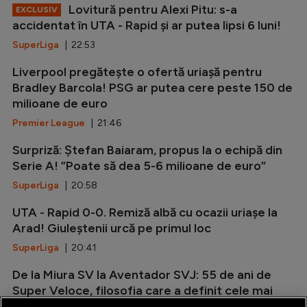
Lovitură pentru Alexi Pitu: s-a
EXCLUSIV
accidentat în UTA - Rapid și ar putea lipsi 6 luni!
SuperLiga
| 22:53
Liverpool pregătește o ofertă uriașă pentru
Bradley Barcola! PSG ar putea cere peste 150 de
milioane de euro
Premier League
| 21:46
Surpriză: Ștefan Baiaram, propus la o echipă din
Serie A! ”Poate să dea 5-6 milioane de euro”
SuperLiga
| 20:58
UTA - Rapid 0-0. Remiză albă cu ocazii uriașe la
Arad! Giuleștenii urcă pe primul loc
SuperLiga
| 20:41
De la Miura SV la Aventador SVJ: 55 de ani de
Super Veloce, filosofia care a definit cele mai
radicale Lamborghini V12