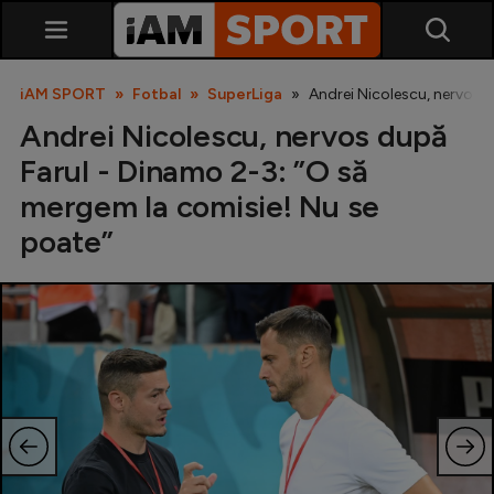
iAM SPORT
Fotbal
SuperLiga
Andrei Nicolescu, nervos 
Andrei Nicolescu, nervos după
Farul - Dinamo 2-3: ”O să
mergem la comisie! Nu se
poate”
SuperLiga
Liga 2
Cupa României
Echipa Națională
U21
Fotbal feminin