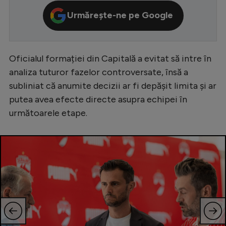
Serie A
Urmărește-ne pe Google
Bundesliga
Ligue 1
Oficialul formației din Capitală a evitat să intre în
Campionate
analiza tuturor fazelor controversate, însă a
subliniat că anumite decizii ar fi depășit limita și ar
Starurile fotbalului
putea avea efecte directe asupra echipei în
EURO 2024
următoarele etape.
Stranieri
Clasamente
Tenis
Handbal