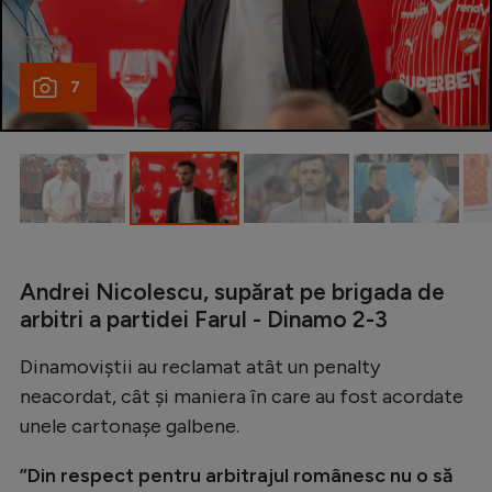
Natație
Formula 1
7
Gimnastică
Auto
Rugby
Ciclism
Alte sporturi
Andrei Nicolescu, supărat pe brigada de
JO 2024
arbitri a partidei Farul - Dinamo 2-3
JO 2026
Dinamoviștii au reclamat atât un penalty
neacordat, cât și maniera în care au fost acordate
unele cartonașe galbene.
”Din respect pentru arbitrajul românesc nu o să