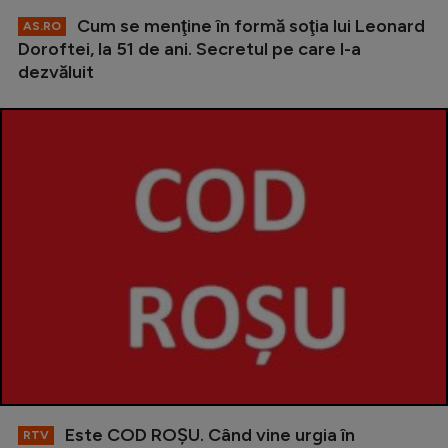
Cum se menţine în formă soţia lui Leonard
AS.RO
Doroftei, la 51 de ani. Secretul pe care l-a
dezvăluit
Este COD ROŞU. Când vine urgia în
RTV