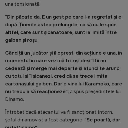
una tensionată.
”Din păcate da. E un gest pe care l-a regretat și el
după. Ținerile astea prelungite, ca să nu le spun
altfel, care sunt șicanatoare, sunt la limită între
galben și roșu.
Când ții un jucător și îl oprești din acțiune e una, în
momentul în care vezi că totuși deși îl ții nu
cedează și merge mai departe și atunci te arunci
cu totul și îl șicanezi, cred că se trece limita
cartonașului galben. Dar e vina lui Karamoko, care
nu trebuia să reacționeze”
, a spus președintele lui
Dinamo.
Întrebat dacă atacantul va fi sancționat intern,
șeful dinamovist a fost categoric:
”Se poartă, dar
nu la Dinamo”
.