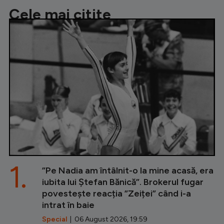
Cele mai citite
1.
”Pe Nadia am întâlnit-o la mine acasă, era
iubita lui Ștefan Bănică”. Brokerul fugar
povestește reacția ”Zeiței” când i-a
intrat în baie
Special
| 06 August 2026, 19:59