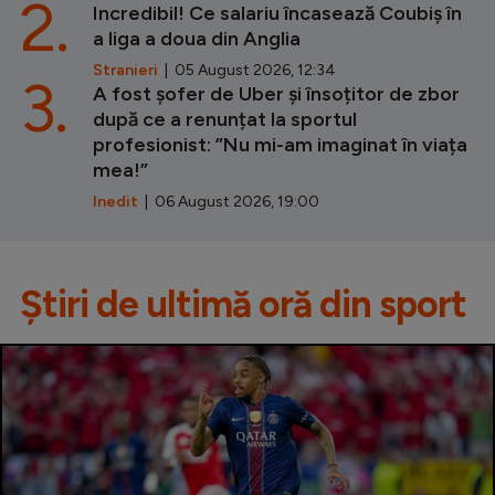
2.
Incredibil! Ce salariu încasează Coubiș în
a liga a doua din Anglia
Stranieri
| 05 August 2026, 12:34
3.
A fost șofer de Uber și însoțitor de zbor
după ce a renunțat la sportul
profesionist: ”Nu mi-am imaginat în viața
mea!”
Inedit
| 06 August 2026, 19:00
Știri de ultimă oră din sport