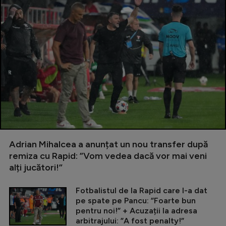
Adrian Mihalcea a anunțat un nou transfer după
remiza cu Rapid: ”Vom vedea dacă vor mai veni
alți jucători!”
Fotbalistul de la Rapid care l-a dat
pe spate pe Pancu: ”Foarte bun
pentru noi!” + Acuzații la adresa
arbitrajului: ”A fost penalty!”