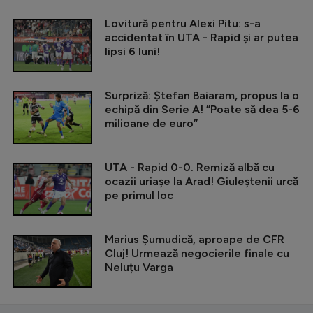
Lovitură pentru Alexi Pitu: s-a
accidentat în UTA - Rapid și ar putea
lipsi 6 luni!
Surpriză: Ștefan Baiaram, propus la o
echipă din Serie A! ”Poate să dea 5-6
milioane de euro”
UTA - Rapid 0-0. Remiză albă cu
ocazii uriașe la Arad! Giuleștenii urcă
pe primul loc
Marius Șumudică, aproape de CFR
Cluj! Urmează negocierile finale cu
Neluțu Varga