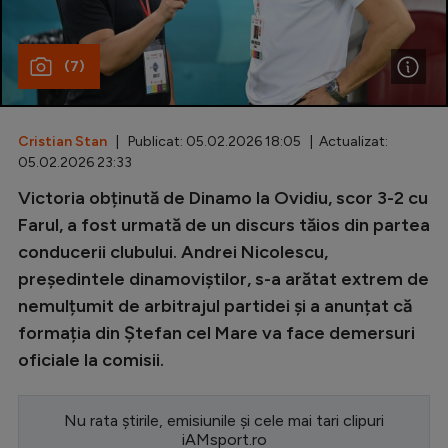
Special
(7)
Diverse
Inedit
Cristian Stan
| Publicat: 05.02.2026 18:05 | Actualizat:
Clasamente
05.02.2026 23:33
Victoria obținută de Dinamo la Ovidiu, scor 3-2 cu
Farul, a fost urmată de un discurs tăios din partea
conducerii clubului. Andrei Nicolescu,
Champions League
președintele dinamoviștilor, s-a arătat extrem de
Europa League
nemulțumit de arbitrajul partidei și a anunțat că
Conference League
formația din Ștefan cel Mare va face demersuri
oficiale la comisii.
CM 2026
Premier League
Nu rata știrile, emisiunile și cele mai tari clipuri
LaLiga
iAMsport.ro