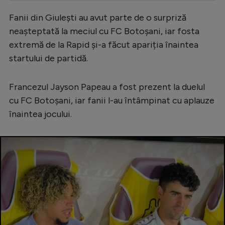
Serie A
Fanii din Giulești au avut parte de o surpriză
neașteptată la meciul cu FC Botoșani, iar fosta
Bundesliga
extremă de la Rapid și-a făcut apariția înaintea
Ligue 1
startului de partidă.
Campionate
Francezul Jayson Papeau a fost prezent la duelul
Starurile fotbalului
cu FC Botoșani, iar fanii l-au întâmpinat cu aplauze
EURO 2024
înaintea jocului.
Stranieri
Clasamente
Tenis
Handbal