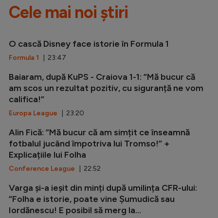
Cele mai noi știri
O cască Disney face istorie în Formula 1
Formula 1
| 23:47
Baiaram, după KuPS - Craiova 1-1: ”Mă bucur că
am scos un rezultat pozitiv, cu siguranță ne vom
califica!”
Europa League
| 23:20
Alin Fică: ”Mă bucur că am simțit ce înseamnă
fotbalul jucând împotriva lui Tromso!” +
Explicațiile lui Folha
Conference League
| 22:52
Varga și-a ieșit din minți după umilința CFR-ului:
”Folha e istorie, poate vine Șumudică sau
Iordănescu! E posibil să merg la...