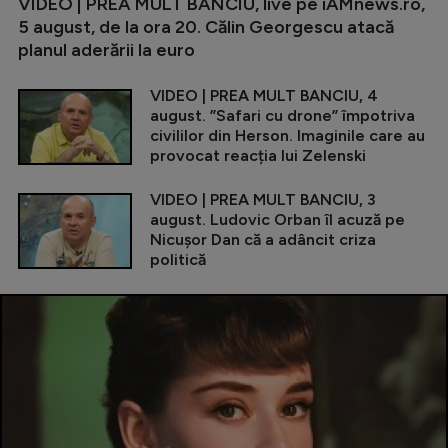
VIDEO | PREA MULT BANCIU, live pe iAMnews.ro,
5 august, de la ora 20. Călin Georgescu atacă
planul aderării la euro
VIDEO | PREA MULT BANCIU, 4
august. ”Safari cu drone” împotriva
civililor din Herson. Imaginile care au
provocat reacția lui Zelenski
VIDEO | PREA MULT BANCIU, 3
august. Ludovic Orban îl acuză pe
Nicușor Dan că a adâncit criza
politică