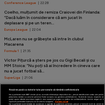
Conference League
| 22:28
Coelho, mulțumit de remiza Craiovei din Finlanda:
”Dacă luăm în considerare că am jucat în
deplasare și pe un teren...
Europa League
| 22:04
McLaren nu se grăbește să intre în clubul
Macarena
Formula 1
| 21:35
Victor Pițurcă a șters pe jos cu Gigi Becali și cu
MM Stoica: ”Nu poți să ai încredere în cineva care
nu a jucat fotbal să...
SuperLiga
| 21:06
Marca: ”Rodri i-a spus da Barcelonei!”
Nouă ne pasă ca datele tale personale să rămână confidențiale
LaLiga
| 20:37
Noi și partenerii noștri
1017
stocăm și/sau accesăm informații pe dispozitivul dvs., precum identificatorii cookie unici pentru
prelucrarea datelor cu caracter personal. Puteți accepta sau gestiona preferințele dvs. făcând clic mai jos, respectiv vă
puteți opune utilizării unui interes legitim în orice moment pe pagina cu politica de confidențialitate. Aceste alegeri vor fi
raportate partenerilor noștri și nu vă vor afecta navigarea.
Mai multe detalii
Noi si partenerii nostri (retelele de socializare si agentiile de publicitate partenere, precum si furnizorii nostri de servicii de