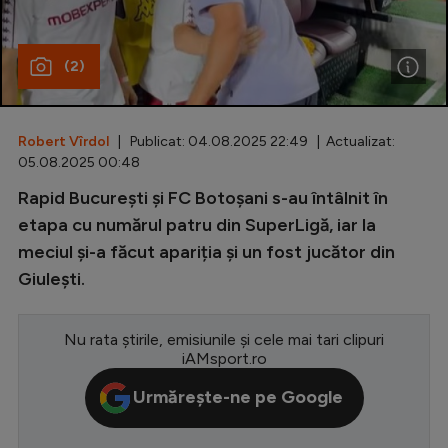
Special
(2)
Diverse
Inedit
Robert Vîrdol
| Publicat: 04.08.2025 22:49 | Actualizat:
Clasamente
05.08.2025 00:48
Rapid București și FC Botoșani s-au întâlnit în
etapa cu numărul patru din SuperLigă, iar la
meciul și-a făcut apariția și un fost jucător din
Champions League
Giulești.
Europa League
Conference League
Nu rata știrile, emisiunile și cele mai tari clipuri
iAMsport.ro
CM 2026
Urmărește-ne pe Google
Premier League
LaLiga