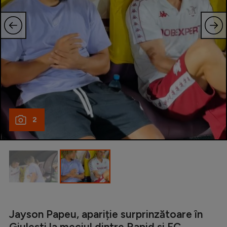
Natație
Formula 1
Gimnastică
Auto
Rugby
Ciclism
2
Alte sporturi
JO 2024
JO 2026
Jayson Papeu, apariție surprinzătoare în
Giulești la meciul dintre Rapid și FC