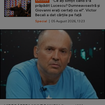
”Ce ați simțit când s-a
EXCLUSIV
prăpădit Lucescu? Dumneavoastră și
Giovanni erați certați cu el”. Victor
Becali a dat cărțile pe față
Special
| 05 August 2026, 13:23