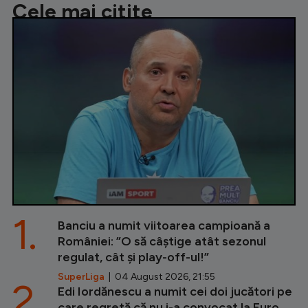
Cele mai citite
1.
Banciu a numit viitoarea campioană a
României: ”O să câștige atât sezonul
regulat, cât și play-off-ul!”
SuperLiga
| 04 August 2026, 21:55
2.
Edi Iordănescu a numit cei doi jucători pe
care regretă că nu i-a convocat la Euro