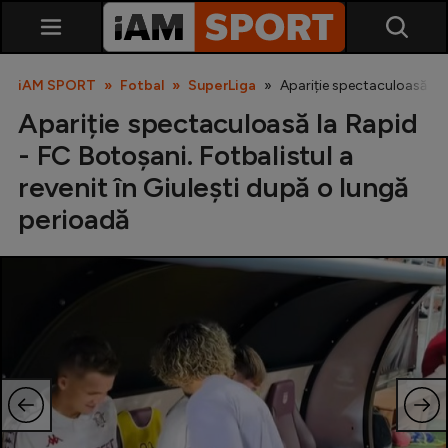
iAM SPORT
Fotbal
SuperLiga
Apariție spectaculoasă la R
Apariție spectaculoasă la Rapid
- FC Botoșani. Fotbalistul a
revenit în Giulești după o lungă
perioadă
SuperLiga
Liga 2
Cupa României
Echipa Națională
U21
Fotbal feminin