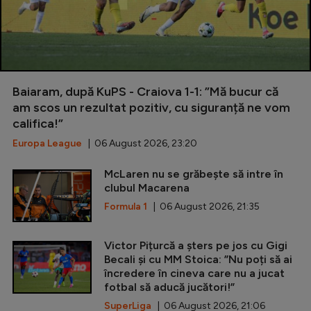
Baiaram, după KuPS - Craiova 1-1: ”Mă bucur că
am scos un rezultat pozitiv, cu siguranță ne vom
califica!”
Europa League
| 06 August 2026, 23:20
McLaren nu se grăbește să intre în
clubul Macarena
Formula 1
| 06 August 2026, 21:35
Victor Pițurcă a șters pe jos cu Gigi
Becali și cu MM Stoica: ”Nu poți să ai
încredere în cineva care nu a jucat
fotbal să aducă jucători!”
SuperLiga
| 06 August 2026, 21:06