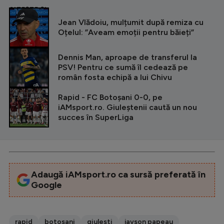
CITEȘTE ȘI
Jean Vlădoiu, mulțumit după remiza cu
Oțelul: ”Aveam emoții pentru băieți”
Dennis Man, aproape de transferul la
PSV! Pentru ce sumă îl cedează pe
român fosta echipă a lui Chivu
Rapid - FC Botoșani 0-0, pe
iAMsport.ro. Giuleștenii caută un nou
succes în SuperLiga
Adaugă iAMsport.ro ca sursă preferată în
Google
rapid
botosani
giulesti
jayson papeau