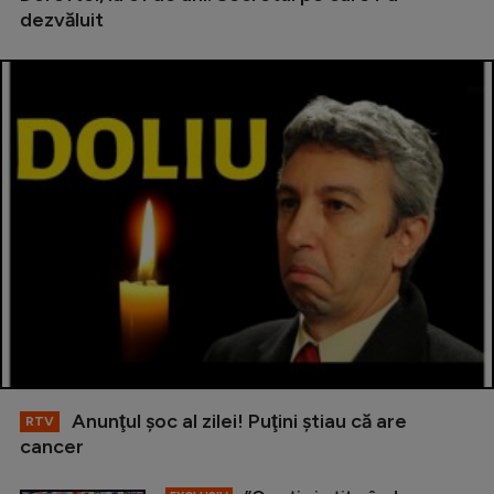
dezvăluit
Anunţul şoc al zilei! Puţini ştiau că are
RTV
cancer