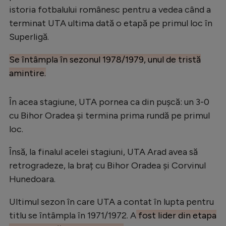
Intră în cont
istoria fotbalului românesc pentru a vedea când a
Creează cont
terminat UTA ultima dată o etapă pe primul loc în
Superligă.
Se întâmpla în sezonul 1978/1979, unul de tristă
amintire.
În acea stagiune, UTA pornea ca din pușcă: un 3-0
cu Bihor Oradea și termina prima rundă pe primul
loc.
Însă, la finalul acelei stagiuni, UTA Arad avea să
retrogradeze, la braț cu Bihor Oradea și Corvinul
Hunedoara.
Ultimul sezon în care UTA a contat în lupta pentru
titlu se întâmpla în 1971/1972. A
fost lider din etapa