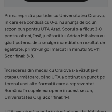
Serie A
Prima repriză a partidei cu Universitatea Craiova,
Bundesliga
în care era condusă cu 0-2, nu anunța deloc un
Ligue 1
sezon bun pentru UTA Arad. Scorul s-a făcut 3-0
Campionate
pentru olteni, însă, jucătorii lui Adrian Mihalcea au
găsit puterea de a smulge incredibil un rezultat de
Starurile fotbalului
egalitate, printr-un gol marcat în minutul 90+11.
EURO 2024
Scor final: 3-3
.
Stranieri
Încrederea din meciul cu Craiova s-a văzut și-n
Clasamente
etapa următoare, când UTA a obținut un punct pe
terenul unei alte formații care a reprezentat
România în cupele europene în acest sezon,
Universitatea Cluj.
Scor final: 1-1
.
Tenis
Handbal
UTA avea două puncte în două etape, dar Mihalcea