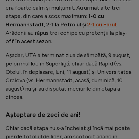
Natație
era foarte calm și mulțumit. Au urmat alte trei
etape, din care a scos maximum:
1-0 cu
Formula 1
Hermannstadt, 2-1 la Petrolul și
2-1 cu Farul
.
Gimnastică
Arădenii au răpus trei echipe cu pretenții la play-
Auto
off în acest sezon.
Rugby
Așadar, UTA a terminat ziua de sâmbătă, 9 august,
pe primul loc în Superligă, chiar dacă Rapid (vs.
Ciclism
Oțelul, în deplasare, luni, 11 august) și Universitatea
Alte sporturi
Craiova (vs. Hermannstadt, acasă, duminică, 10
JO 2024
august) nu și-au disputat meciurile din etapa a
cincea.
JO 2026
Așteptare de zeci de ani!
Chiar dacă etapa nu s-a încheiat și încă mai poate
pierde fotoliul de lider, am scotocit adânc în