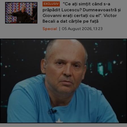
”Ce ați simțit când s-a
EXCLUSIV
prăpădit Lucescu? Dumneavoastră și
Giovanni erați certați cu el”. Victor
Becali a dat cărțile pe față
Special
| 05 August 2026, 13:23