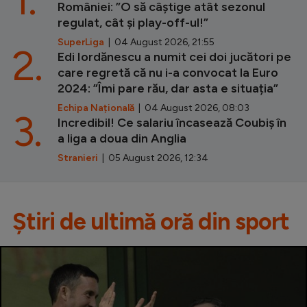
României: ”O să câștige atât sezonul
regulat, cât și play-off-ul!”
SuperLiga
| 04 August 2026, 21:55
2.
Edi Iordănescu a numit cei doi jucători pe
care regretă că nu i-a convocat la Euro
2024: ”Îmi pare rău, dar asta e situația”
Echipa Națională
| 04 August 2026, 08:03
3.
Incredibil! Ce salariu încasează Coubiș în
a liga a doua din Anglia
Stranieri
| 05 August 2026, 12:34
Știri de ultimă oră din sport