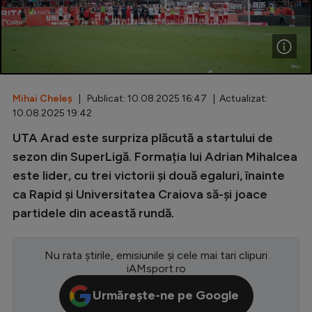
Special
Diverse
Inedit
Mihai Cheleș
| Publicat: 10.08.2025 16:47 | Actualizat:
Clasamente
10.08.2025 19:42
UTA Arad este surpriza plăcută a startului de
sezon din SuperLigă. Formația lui Adrian Mihalcea
este lider, cu trei victorii și două egaluri, înainte
Champions League
ca Rapid și Universitatea Craiova să-și joace
Europa League
partidele din această rundă.
Conference League
CM 2026
Nu rata știrile, emisiunile și cele mai tari clipuri
iAMsport.ro
Premier League
Urmărește-ne pe Google
LaLiga