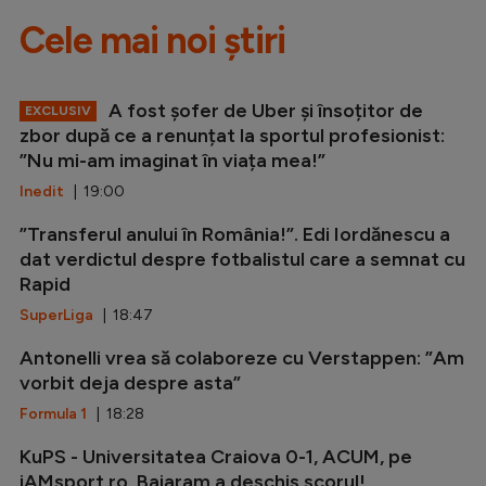
Cele mai noi știri
A fost șofer de Uber și însoțitor de
EXCLUSIV
zbor după ce a renunțat la sportul profesionist:
”Nu mi-am imaginat în viața mea!”
Inedit
| 19:00
”Transferul anului în România!”. Edi Iordănescu a
dat verdictul despre fotbalistul care a semnat cu
Rapid
SuperLiga
| 18:47
Antonelli vrea să colaboreze cu Verstappen: ”Am
vorbit deja despre asta”
Formula 1
| 18:28
KuPS - Universitatea Craiova 0-1, ACUM, pe
iAMsport.ro. Baiaram a deschis scorul!