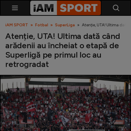
iAM SPORT
Fotbal
SuperLiga
Atenție, UTA! Ultima dată 
Atenție, UTA! Ultima dată când
arădenii au încheiat o etapă de
Superligă pe primul loc au
retrogradat
SuperLiga
Liga 2
Cupa României
Echipa Națională
U21
Fotbal feminin