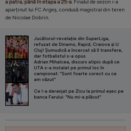
a patra, până în etapa a 25-a
. Finalul de sezon i-a
aparținut lui FC Argeș, condusă magistral din teren
de Nicolae Dobrin.
CITEȘTE ȘI
Jucătorul-revelație din SuperLiga,
refuzat de Dinamo, Rapid, Craiova și U
Cluj! Șumudică a încercat să îl transfere,
dar fotbalistul s-a opus
Adrian Mihalcea, discurs atipic după ce
UTA s-a instalat pe primul loc în
campionat: ”Sunt foarte corect cu ce
am văzut”
Ce l-a deranjat pe Zicu la primul eșec pe
banca Farului: ”Nu mi-a plăcut”