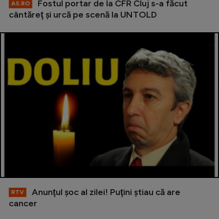
Fostul portar de la CFR Cluj s-a făcut
AS.RO
cântăreţ şi urcă pe scenă la UNTOLD
Anunţul şoc al zilei! Puţini ştiau că are
RTV
cancer