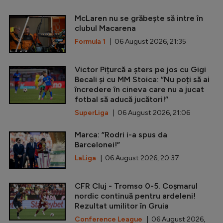
McLaren nu se grăbește să intre în
clubul Macarena
Formula 1
| 06 August 2026, 21:35
Victor Pițurcă a șters pe jos cu Gigi
Becali și cu MM Stoica: ”Nu poți să ai
încredere în cineva care nu a jucat
fotbal să aducă jucători!”
SuperLiga
| 06 August 2026, 21:06
Marca: ”Rodri i-a spus da
Barcelonei!”
LaLiga
| 06 August 2026, 20:37
CFR Cluj - Tromso 0-5. Coșmarul
nordic continuă pentru ardeleni!
Rezultat umilitor în Gruia
Conference League
| 06 August 2026,