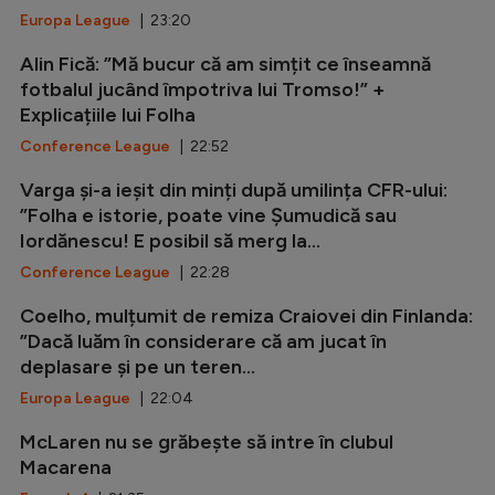
Europa League
| 23:20
Alin Fică: ”Mă bucur că am simțit ce înseamnă
fotbalul jucând împotriva lui Tromso!” +
Explicațiile lui Folha
Conference League
| 22:52
Varga și-a ieșit din minți după umilința CFR-ului:
”Folha e istorie, poate vine Șumudică sau
Iordănescu! E posibil să merg la...
Conference League
| 22:28
Coelho, mulțumit de remiza Craiovei din Finlanda:
”Dacă luăm în considerare că am jucat în
deplasare și pe un teren...
Europa League
| 22:04
McLaren nu se grăbește să intre în clubul
Macarena