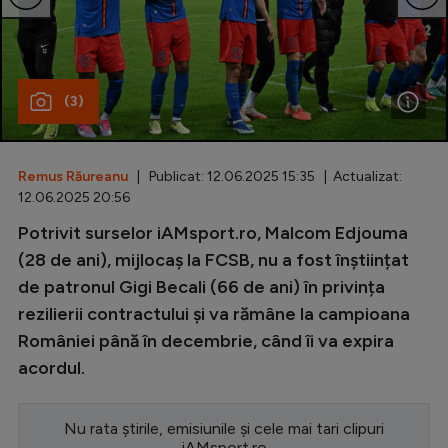
Special
Diverse
(3)
Inedit
Clasamente
Remus Răureanu
| Publicat: 12.06.2025 15:35 | Actualizat:
12.06.2025 20:56
Potrivit surselor iAMsport.ro, Malcom Edjouma
Champions League
(28 de ani), mijlocaș la FCSB, nu a fost înștiințat
de patronul Gigi Becali (66 de ani) în privința
Europa League
rezilierii contractului și va rămâne la campioana
Conference League
României până în decembrie, când îi va expira
CM 2026
acordul.
Premier League
Nu rata știrile, emisiunile și cele mai tari clipuri
LaLiga
iAMsport.ro