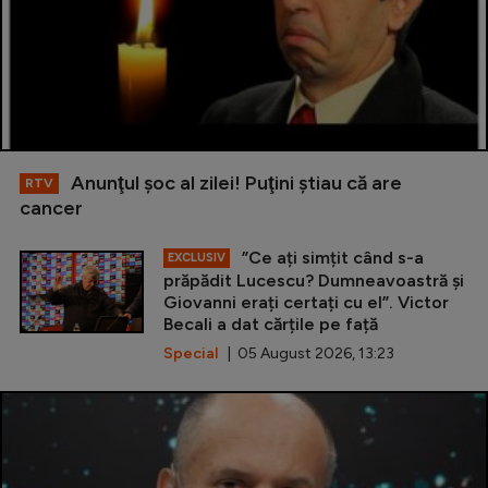
Anunţul şoc al zilei! Puţini ştiau că are
RTV
cancer
”Ce ați simțit când s-a
EXCLUSIV
prăpădit Lucescu? Dumneavoastră și
Giovanni erați certați cu el”. Victor
Becali a dat cărțile pe față
Special
| 05 August 2026, 13:23