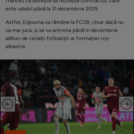
francez că dorește să rezilieze contractul, care
Natație
este valabil până la 31 decembrie 2025.
Formula 1
Astfel, Edjouma va rămâne la FCSB, chiar dacă nu
Gimnastică
va mai juca, și se va antrena până în decembrie
alături de ceilalți fotbaliști ai formației roș-
Auto
albastre.
Rugby
Ciclism
Alte sporturi
JO 2024
JO 2026