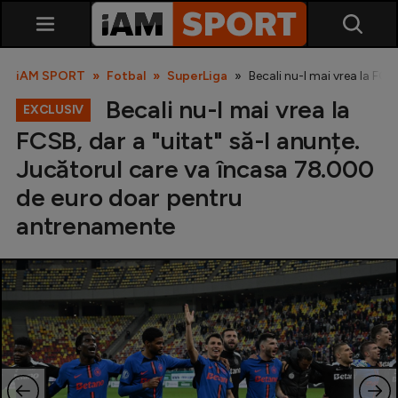
iAM SPORT
Fotbal
SuperLiga
Becali nu-l mai vrea la FC
Becali nu-l mai vrea la
EXCLUSIV
FCSB, dar a "uitat" să-l anunțe.
Jucătorul care va încasa 78.000
de euro doar pentru
antrenamente
SuperLiga
Liga 2
Cupa României
Echipa Națională
U21
Fotbal feminin