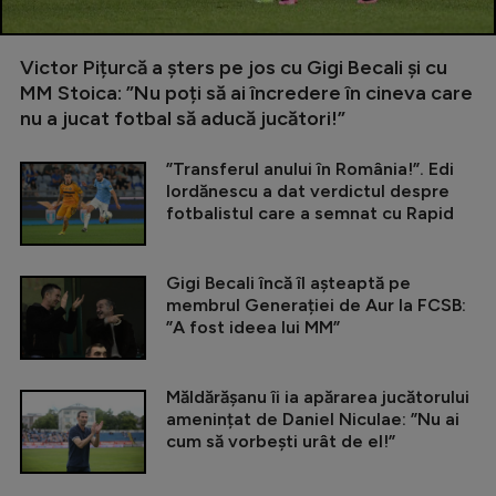
Victor Pițurcă a șters pe jos cu Gigi Becali și cu
MM Stoica: ”Nu poți să ai încredere în cineva care
nu a jucat fotbal să aducă jucători!”
”Transferul anului în România!”. Edi
Iordănescu a dat verdictul despre
fotbalistul care a semnat cu Rapid
Gigi Becali încă îl așteaptă pe
membrul Generației de Aur la FCSB:
”A fost ideea lui MM”
Măldărășanu îi ia apărarea jucătorului
amenințat de Daniel Niculae: ”Nu ai
cum să vorbești urât de el!”