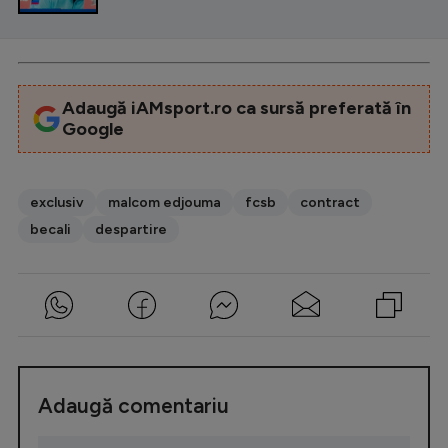
Adaugă iAMsport.ro ca sursă preferată în
Google
exclusiv
malcom edjouma
fcsb
contract
becali
despartire
Adaugă comentariu