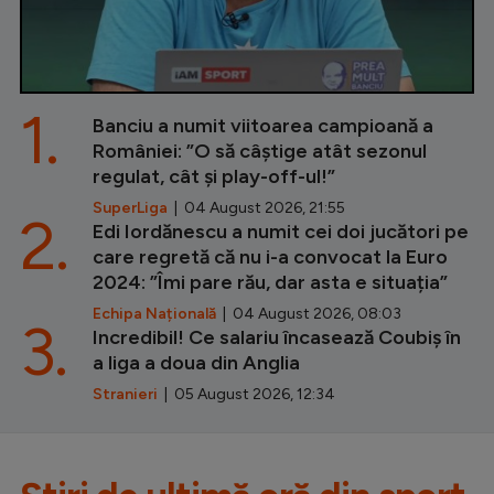
1.
Banciu a numit viitoarea campioană a
României: ”O să câștige atât sezonul
regulat, cât și play-off-ul!”
SuperLiga
| 04 August 2026, 21:55
2.
Edi Iordănescu a numit cei doi jucători pe
care regretă că nu i-a convocat la Euro
2024: ”Îmi pare rău, dar asta e situația”
Echipa Națională
| 04 August 2026, 08:03
3.
Incredibil! Ce salariu încasează Coubiș în
a liga a doua din Anglia
Stranieri
| 05 August 2026, 12:34