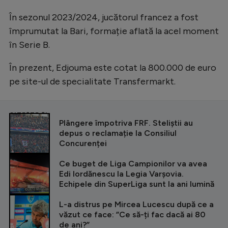
În sezonul 2023/2024, jucătorul francez a fost
împrumutat la Bari, formație aflată la acel moment
în Serie B.
În prezent, Edjouma este cotat la 800.000 de euro
pe site-ul de specialitate Transfermarkt.
CITEȘTE ȘI
Plângere împotriva FRF. Steliștii au
depus o reclamație la Consiliul
Concurenței
Ce buget de Liga Campionilor va avea
Edi Iordănescu la Legia Varșovia.
Echipele din SuperLiga sunt la ani lumină
L-a distrus pe Mircea Lucescu după ce a
văzut ce face: ”Ce să-ți fac dacă ai 80
de ani?”