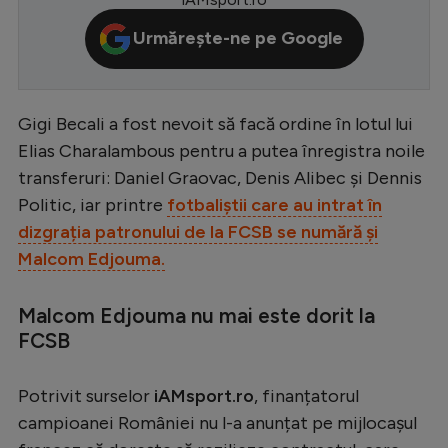
Serie A
Urmărește-ne pe Google
Bundesliga
Ligue 1
Gigi Becali a fost nevoit să facă ordine în lotul lui
Campionate
Elias Charalambous pentru a putea înregistra noile
Starurile fotbalului
transferuri: Daniel Graovac, Denis Alibec și Dennis
Politic, iar printre
fotbaliștii care au intrat în
EURO 2024
dizgrația patronului de la FCSB se numără și
Stranieri
Malcom Edjouma.
Clasamente
Malcom Edjouma nu mai este dorit la
FCSB
Tenis
Potrivit surselor
iAMsport.ro
, finanțatorul
campioanei României nu l-a anunțat pe mijlocașul
Handbal