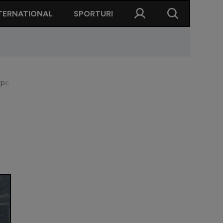
TERNATIONAL
SPORTURI
 pe viață”. Cum a fost trăită în tribune ”remontada” cu FCU Cra