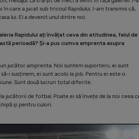
n, mesajul. La sfârșit de meci a venit în fața galeriei. I-
 în care a jucat sub tricoul Rapidului. I-am transmis că,
casa lui. El a devenit unul dintre noi.
ria Rapidului ați învățat ceva din atitudinea, felul de
această perioadă? Și-a pus cumva amprenta asupra
ciun jucător amprenta. Noi suntem suporterii, ei sunt
să-i susținem, ei sunt acolo la job. Pentru ei este o
une. Sunt două lucruri total diferite.
a jucătorii de fotbal. Poate ei să învețe de la noi ceea c
ipă și pentru culori.