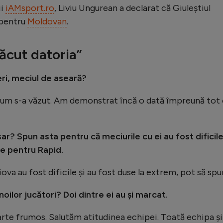
ii
iAMsport.ro
, Liviu Ungurean a declarat că Giuleștiul
 pentru
Moldovan
.
ăcut datoria”
eri, meciul de aseară?
cum s-a văzut. Am demonstrat încă o dată împreună tot
r? Spun asta pentru că meciurile cu ei au fost dificile
ne pentru Rapid.
iova au fost dificile și au fost duse la extrem, pot să spu
noilor jucători? Doi dintre ei au și marcat.
arte frumos. Salutăm atitudinea echipei. Toată echipa și