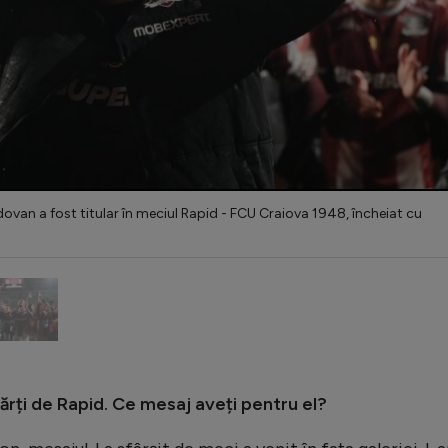
dovan a fost titular în meciul Rapid - FCU Craiova 1948, încheiat cu
rți de Rapid. Ce mesaj aveți pentru el?