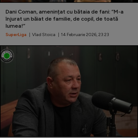
Special
Dani Coman, amenințat cu bătaia de fani: ”M-a
înjurat un băiat de familie, de copil, de toată
Diverse
lumea!”
Inedit
SuperLiga
| Vlad Stoica | 14 Februarie 2026, 23:23
Clasamente
Champions League
Europa League
Conference League
CM 2026
Premier League
LaLiga