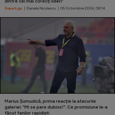
Intră în cont
dintre cei mai corecți lideri”
SuperLiga
| Daniela Nicolescu | 05 Octombrie 2024, 08:14
Creează cont
Marius Șumudică, prima reacție la atacurile
galeriei: "Mi se pare dubios!". Ce promisiune le-a
făcut fanilor rapidiști