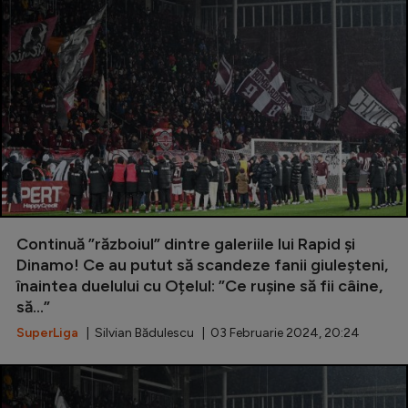
Continuă ”războiul” dintre galeriile lui Rapid și
Dinamo! Ce au putut să scandeze fanii giuleșteni,
înaintea duelului cu Oțelul: ”Ce rușine să fii câine,
să...”
SuperLiga
| Silvian Bădulescu | 03 Februarie 2024, 20:24