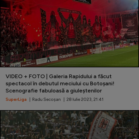
VIDEO + FOTO | Galeria Rapidului a făcut
spectacol în debutul meciului cu Botoșani!
Scenografie fabuloasă a giuleștenilor
SuperLiga
| Radu Secoșan | 28 Iulie 2023, 21:41