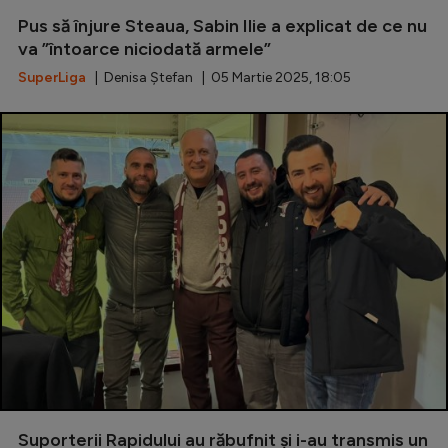
Pus să înjure Steaua, Sabin Ilie a explicat de ce nu
Serie A
va ”întoarce niciodată armele”
Bundesliga
SuperLiga
| Denisa Ștefan | 05 Martie 2025, 18:05
Ligue 1
Campionate
Starurile fotbalului
EURO 2024
Stranieri
Clasamente
Tenis
Handbal
Suporterii Rapidului au răbufnit și i-au transmis un