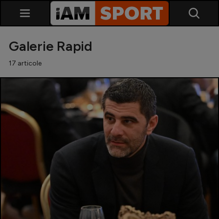
Galerie Rapid
17 articole
SuperLiga
Liga 2
Cupa României
Echipa Națională
U21
Fotbal feminin