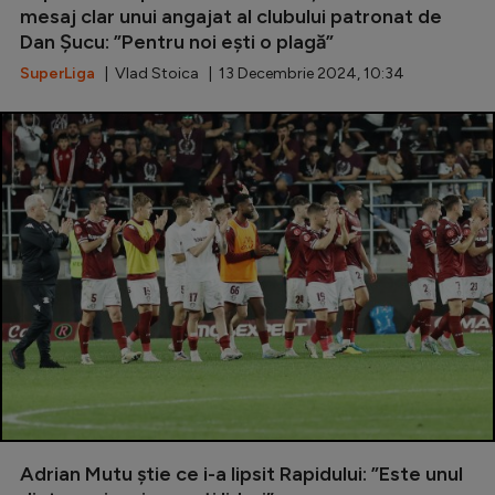
mesaj clar unui angajat al clubului patronat de
Natație
Dan Șucu: ”Pentru noi ești o plagă”
Formula 1
SuperLiga
| Vlad Stoica | 13 Decembrie 2024, 10:34
Gimnastică
Auto
Rugby
Ciclism
Alte sporturi
JO 2024
JO 2026
Adrian Mutu știe ce i-a lipsit Rapidului: ”Este unul