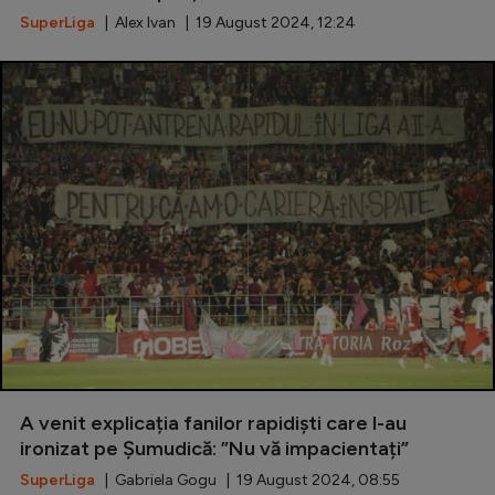
SuperLiga
| Alex Ivan | 19 August 2024, 12:24
A venit explicația fanilor rapidiști care l-au
ironizat pe Șumudică: ”Nu vă impacientați”
SuperLiga
| Gabriela Gogu | 19 August 2024, 08:55