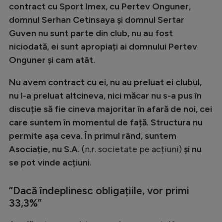
contract cu Sport Imex, cu Pertev Onguner,
domnul Serhan Cetinsaya și domnul Sertar
Guven nu sunt parte din club, nu au fost
niciodată, ei sunt apropiați ai domnului Pertev
Onguner și cam atât.
Nu avem contract cu ei, nu au preluat ei clubul,
nu l-a preluat altcineva, nici măcar nu s-a pus în
discuție să fie cineva majoritar în afară de noi, cei
care suntem în momentul de față. Structura nu
permite așa ceva. În primul rând, suntem
Asociație, nu S.A.
(n.r. societate pe acțiuni)
și nu
se pot vinde acțiuni.
”Dacă îndeplinesc obligațiile, vor primi
33,3%”