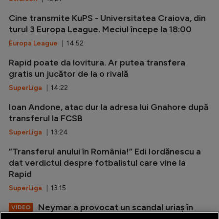
Cine transmite KuPS - Universitatea Craiova, din
turul 3 Europa League. Meciul începe la 18:00
Europa League
| 14:52
Rapid poate da lovitura. Ar putea transfera
gratis un jucător de la o rivală
SuperLiga
| 14:22
Ioan Andone, atac dur la adresa lui Gnahore după
transferul la FCSB
SuperLiga
| 13:24
”Transferul anului în România!” Edi Iordănescu a
dat verdictul despre fotbalistul care vine la
Rapid
SuperLiga
| 13:15
Neymar a provocat un scandal uriaș în
VIDEO
Brazilia și acum riscă suspendarea