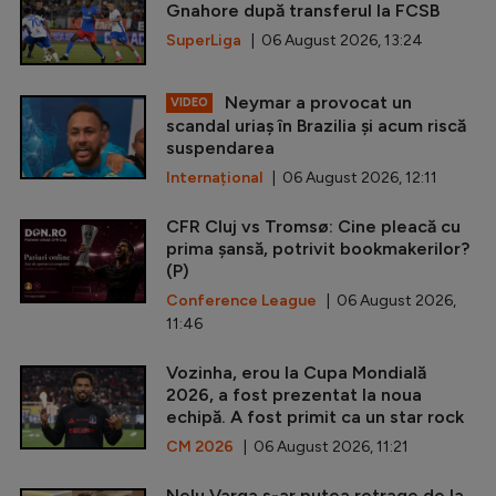
Gnahore după transferul la FCSB
SuperLiga
| 06 August 2026, 13:24
Neymar a provocat un
VIDEO
scandal uriaș în Brazilia și acum riscă
suspendarea
Internațional
| 06 August 2026, 12:11
CFR Cluj vs Tromsø: Cine pleacă cu
prima șansă, potrivit bookmakerilor?
(P)
Conference League
| 06 August 2026,
11:46
Vozinha, erou la Cupa Mondială
2026, a fost prezentat la noua
echipă. A fost primit ca un star rock
CM 2026
| 06 August 2026, 11:21
Nelu Varga s-ar putea retrage de la