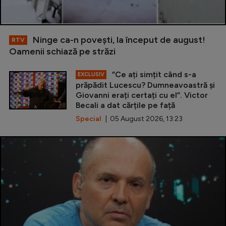
Ninge ca-n povești, la început de august!
RTV
Oamenii schiază pe străzi
”Ce ați simțit când s-a
EXCLUSIV
prăpădit Lucescu? Dumneavoastră și
Giovanni erați certați cu el”. Victor
Becali a dat cărțile pe față
Special
| 05 August 2026, 13:23