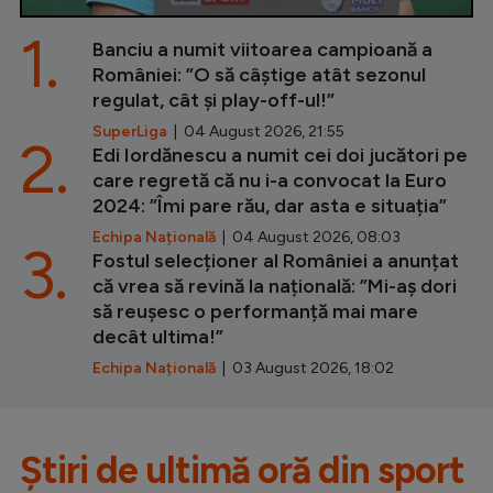
1.
Banciu a numit viitoarea campioană a
României: ”O să câștige atât sezonul
regulat, cât și play-off-ul!”
SuperLiga
| 04 August 2026, 21:55
2.
Edi Iordănescu a numit cei doi jucători pe
care regretă că nu i-a convocat la Euro
2024: ”Îmi pare rău, dar asta e situația”
Echipa Națională
| 04 August 2026, 08:03
3.
Fostul selecționer al României a anunțat
că vrea să revină la națională: ”Mi-aș dori
să reușesc o performanță mai mare
decât ultima!”
Echipa Națională
| 03 August 2026, 18:02
Știri de ultimă oră din sport