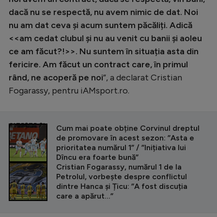
dacă nu se respectă, nu avem nimic de dat. Noi
nu am dat ceva și acum suntem păcăliți. Adică
<<am cedat clubul și nu au venit cu banii și aoleu
ce am făcut?!>>. Nu suntem în situația asta din
fericire. Am făcut un contract care, în primul
rând, ne acoperă pe noi
”, a declarat Cristian
Fogarassy, pentru iAMsport.ro.
CITEȘTE ȘI
Cum mai poate obține Corvinul dreptul
de promovare în acest sezon: ”Asta e
prioritatea numărul 1” / ”Inițiativa lui
Dîncu era foarte bună”
Cristian Fogarassy, numărul 1 de la
Petrolul, vorbește despre conflictul
dintre Hanca și Țicu: ”A fost discuția
care a apărut...”