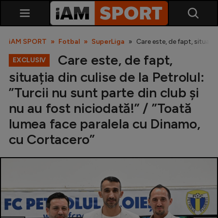
iAM SPORT
Fotbal
SuperLiga
Care este, de fapt, situați
Care este, de fapt,
EXCLUSIV
situația din culise de la Petrolul:
”Turcii nu sunt parte din club și
nu au fost niciodată!” / ”Toată
lumea face paralela cu Dinamo,
SuperLiga
cu Cortacero”
Liga 2
Cupa României
Echipa Națională
U21
Fotbal feminin