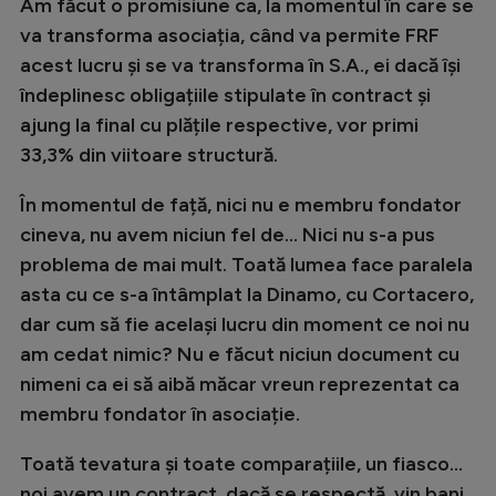
Am făcut o promisiune ca, la momentul în care se
va transforma asociația, când va permite FRF
acest lucru și se va transforma în S.A., ei dacă își
îndeplinesc obligațiile stipulate în contract și
ajung la final cu plățile respective, vor primi
33,3% din viitoare structură.
În momentul de față, nici nu e membru fondator
cineva, nu avem niciun fel de... Nici nu s-a pus
problema de mai mult. Toată lumea face paralela
asta cu ce s-a întâmplat la Dinamo, cu Cortacero,
dar cum să fie același lucru din moment ce noi nu
am cedat nimic? Nu e făcut niciun document cu
nimeni ca ei să aibă măcar vreun reprezentat ca
membru fondator în asociație.
Toată tevatura și toate comparațiile, un fiasco...
noi avem un contract, dacă se respectă, vin bani,