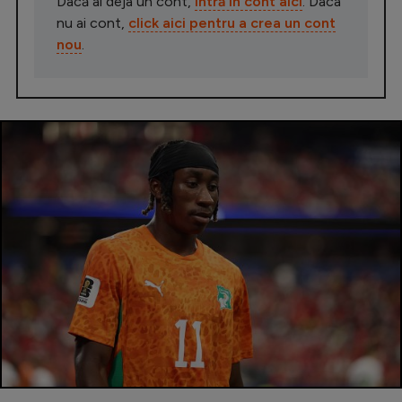
Dacă ai deja un cont,
intră în cont aici
. Daca
nu ai cont,
click aici pentru a crea un cont
nou
.