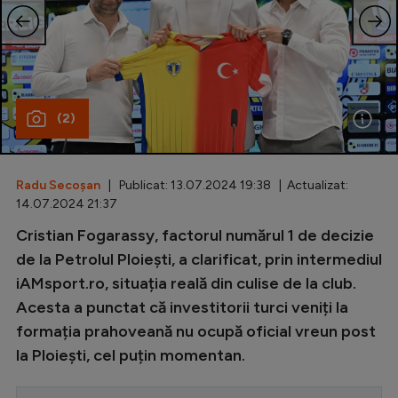
Special
Diverse
Inedit
(2)
Clasamente
Radu Secoșan
| Publicat: 13.07.2024 19:38 | Actualizat:
14.07.2024 21:37
Champions League
Cristian Fogarassy, factorul numărul 1 de decizie
de la Petrolul Ploiești, a clarificat, prin intermediul
Europa League
iAMsport.ro, situația reală din culise de la club.
Conference League
Acesta a punctat că investitorii turci veniți la
CM 2026
formația prahoveană nu ocupă oficial vreun post
la Ploiești, cel puțin momentan.
Premier League
LaLiga