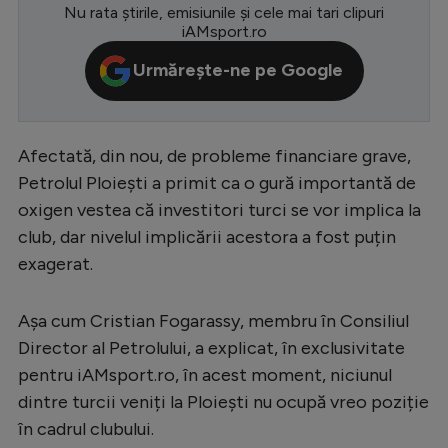
Nu rata știrile, emisiunile și cele mai tari clipuri
Serie A
iAMsport.ro
Bundesliga
Urmărește-ne pe Google
Ligue 1
Campionate
Afectată, din nou, de probleme financiare grave,
Starurile fotbalului
Petrolul Ploiești a primit ca o gură importantă de
oxigen vestea că investitori turci se vor implica la
EURO 2024
club, dar nivelul implicării acestora a fost puțin
Stranieri
exagerat.
Clasamente
Așa cum Cristian Fogarassy, membru în Consiliul
Director al Petrolului, a explicat, în exclusivitate
pentru iAMsport.ro, în acest moment, niciunul
Tenis
dintre turcii veniți la Ploiești nu ocupă vreo poziție
în cadrul clubului.
Handbal