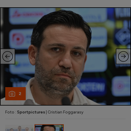
Natație
Formula 1
Gimnastică
Auto
Rugby
Ciclism
Alte sporturi
JO 2024
JO 2026
2
Foto :
Sportpictures
| Cristian Foggarasy