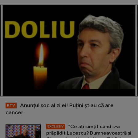
Anunţul şoc al zilei! Puţini ştiau că are
RTV
cancer
”Ce ați simțit când s-a
EXCLUSIV
prăpădit Lucescu? Dumneavoastră și