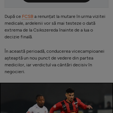
Serie A
După ce
FCSB
a renunțat la mutare în urma vizitei
Bundesliga
medicale, ardelenii vor să mai testeze o dată
Ligue 1
extrema de la Csikszereda înainte de a lua o
Campionate
decizie finală.
Starurile fotbalului
În această perioadă, conducerea vicecampioanei
EURO 2024
așteaptă un nou punct de vedere din partea
Stranieri
medicilor, iar verdictul va cântări decisiv în
negocieri.
Clasamente
Tenis
Handbal