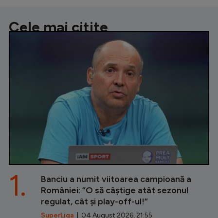
Cele mai citite
1.
Banciu a numit viitoarea campioană a
României: ”O să câștige atât sezonul
regulat, cât și play-off-ul!”
SuperLiga
| 04 August 2026, 21:55