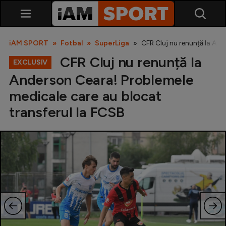
iAM SPORT
Fotbal
SuperLiga
CFR Cluj nu renunță la And
CFR Cluj nu renunță la
EXCLUSIV
Anderson Ceara! Problemele
medicale care au blocat
transferul la FCSB
SuperLiga
Liga 2
Cupa României
Echipa Națională
U21
Fotbal feminin