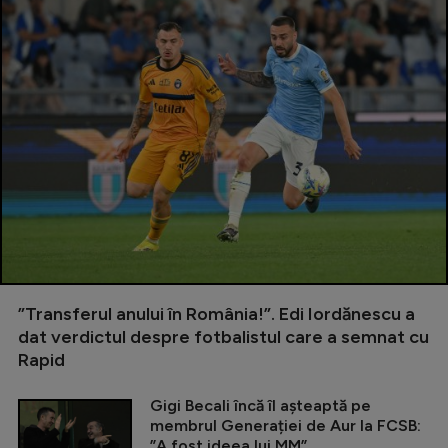
”Transferul anului în România!”. Edi Iordănescu a
dat verdictul despre fotbalistul care a semnat cu
Rapid
Gigi Becali încă îl așteaptă pe
membrul Generației de Aur la FCSB:
”A fost ideea lui MM”