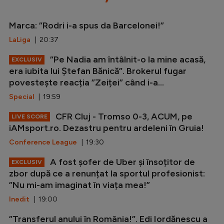
Marca: ”Rodri i-a spus da Barcelonei!”
LaLiga
| 20:37
”Pe Nadia am întâlnit-o la mine acasă,
EXCLUSIV
era iubita lui Ștefan Bănică”. Brokerul fugar
povestește reacția ”Zeiței” când i-a...
Special
| 19:59
CFR Cluj - Tromso 0-3, ACUM, pe
LIVE SCORE
iAMsport.ro. Dezastru pentru ardeleni în Gruia!
Conference League
| 19:30
A fost șofer de Uber și însoțitor de
EXCLUSIV
zbor după ce a renunțat la sportul profesionist:
”Nu mi-am imaginat în viața mea!”
Inedit
| 19:00
”Transferul anului în România!”. Edi Iordănescu a