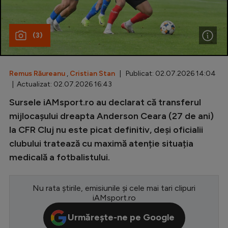
Special
(3)
Diverse
Inedit
Remus Răureanu
,
Cristian Stan
| Publicat: 02.07.2026 14:04
Clasamente
| Actualizat: 02.07.2026 16:43
Sursele iAMsport.ro au declarat că transferul
mijlocașului dreapta Anderson Ceara (27 de ani)
la CFR Cluj nu este picat definitiv, deși oficialii
Champions League
clubului tratează cu maximă atenție situația
Europa League
medicală a fotbalistului.
Conference League
CM 2026
Nu rata știrile, emisiunile și cele mai tari clipuri
iAMsport.ro
Premier League
Urmărește-ne pe Google
LaLiga