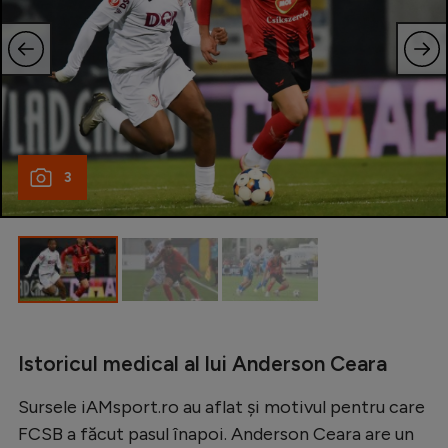
Natație
Formula 1
Gimnastică
Auto
Rugby
3
Ciclism
Alte sporturi
JO 2024
JO 2026
Istoricul medical al lui Anderson Ceara
Sursele iAMsport.ro au aflat și motivul pentru care
FCSB a făcut pasul înapoi. Anderson Ceara are un