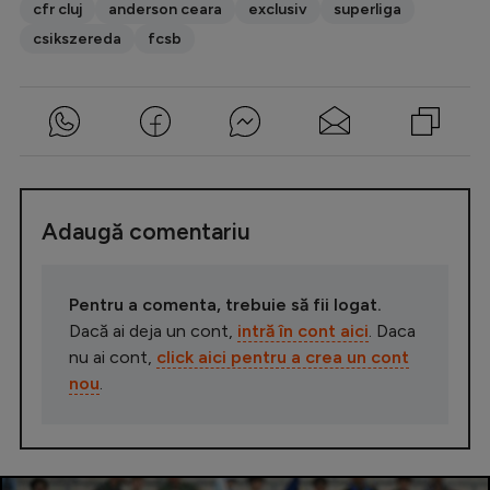
cfr cluj
anderson ceara
exclusiv
superliga
csikszereda
fcsb
Adaugă comentariu
Pentru a comenta, trebuie să fii logat.
Dacă ai deja un cont,
intră în cont aici
. Daca
nu ai cont,
click aici pentru a crea un cont
nou
.