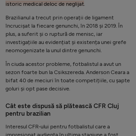
Intră în cont
istoric medical deloc de neglijat
.
Creează cont
Brazilianul a trecut prin operații de ligament
încrucișat la fiecare genunchi, în 2018 și 2019. În
plus, a suferit și o ruptură de menisc, iar
investigațiile au evidențiat și existența unei grefe
neomogenizate la unul dintre genunchi.
În ciuda acestor probleme, fotbalistul a avut un
sezon foarte bun la Csikszereda. Anderson Ceara a
bifat 40 de meciuri în toate competițiile, cu șapte
goluri și opt pase decisive.
Cât este dispusă să plătească CFR Cluj
pentru brazilian
Interesul CFR-ului pentru fotbalistul care a
impresionat audiența în ultima stagiune a fost