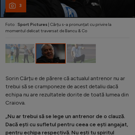
Intră în cont
3
Creează cont
Foto :
Sport Pictures
| Cârțu s-a pronunțat cu privire la
momentul delicat traversat de Bancu & Co
Sorin Cârțu e de părere că actualul antrenor nu ar
trebui să se cramponeze de acest detaliu dacă
echipa nu are rezultatele dorite de toată lumea din
Craiova.
„Nu ar trebui să se lege un antrenor de o clauză.
Dacă ești cu sufletul pentru ceea ce ești angajat,
pentru echipa respectivă. Nu ești tu spiritul