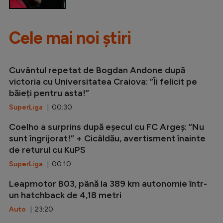
Cele mai noi știri
Cuvântul repetat de Bogdan Andone după
victoria cu Universitatea Craiova: ”Îi felicit pe
băieți pentru asta!”
SuperLiga
| 00:30
Coelho a surprins după eșecul cu FC Argeș: ”Nu
sunt îngrijorat!” + Cicâldău, avertisment înainte
de returul cu KuPS
SuperLiga
| 00:10
Leapmotor B03, până la 389 km autonomie într-
un hatchback de 4,18 metri
Auto
| 23:20