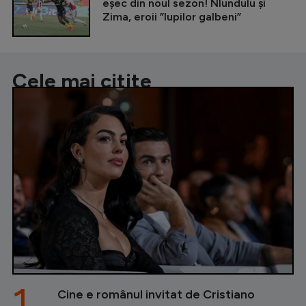
eșec din noul sezon! Nlundulu și
Zima, eroii ”lupilor galbeni”
Cele mai citite
1.
Cine e românul invitat de Cristiano