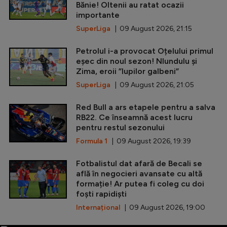
Bănie! Oltenii au ratat ocazii
importante
SuperLiga
| 09 August 2026, 21:15
Petrolul i-a provocat Oțelului primul
eșec din noul sezon! Nlundulu și
Zima, eroii ”lupilor galbeni”
SuperLiga
| 09 August 2026, 21:05
Red Bull a ars etapele pentru a salva
RB22. Ce înseamnă acest lucru
pentru restul sezonului
Formula 1
| 09 August 2026, 19:39
Fotbalistul dat afară de Becali se
află în negocieri avansate cu altă
formație! Ar putea fi coleg cu doi
foști rapidiști
Internațional
| 09 August 2026, 19:00