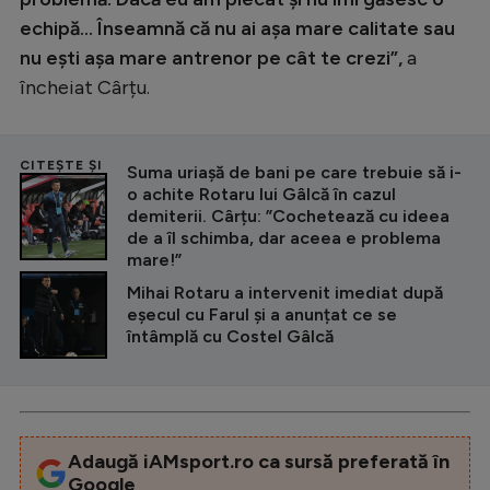
echipă… Înseamnă că nu ai așa mare calitate sau
nu ești așa mare antrenor pe cât te crezi”,
a
încheiat Cârțu.
CITEȘTE ȘI
Suma uriașă de bani pe care trebuie să i-
o achite Rotaru lui Gâlcă în cazul
demiterii. Cârțu: ”Cochetează cu ideea
de a îl schimba, dar aceea e problema
mare!”
Mihai Rotaru a intervenit imediat după
eșecul cu Farul și a anunțat ce se
întâmplă cu Costel Gâlcă
Adaugă iAMsport.ro ca sursă preferată în
Google