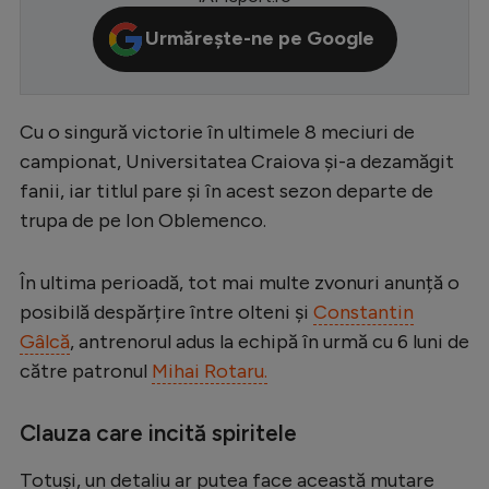
Serie A
Urmărește-ne pe Google
Bundesliga
Ligue 1
Cu o singură victorie în ultimele 8 meciuri de
Campionate
campionat, Universitatea Craiova și-a dezamăgit
fanii, iar titlul pare și în acest sezon departe de
Starurile fotbalului
trupa de pe Ion Oblemenco.
EURO 2024
Stranieri
În ultima perioadă, tot mai multe zvonuri anunță o
posibilă despărțire între olteni și
Constantin
Clasamente
Gâlcă
, antrenorul adus la echipă în urmă cu 6 luni de
către patronul
Mihai Rotaru.
Clauza care incită spiritele
Tenis
Handbal
Totuși, un detaliu ar putea face această mutare