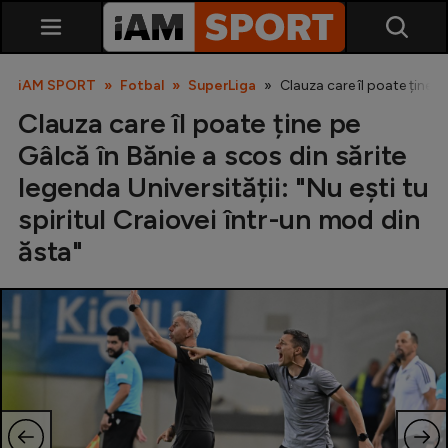
iAM SPORT
Fotbal
SuperLiga
Clauza care îl poate ține pe
Clauza care îl poate ține pe
Gâlcă în Bănie a scos din sărite
legenda Universității: "Nu ești tu
spiritul Craiovei într-un mod din
ăsta"
SuperLiga
Liga 2
Cupa României
Echipa Națională
U21
Fotbal feminin