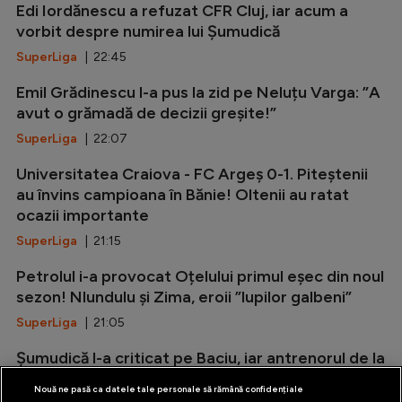
Edi Iordănescu a refuzat CFR Cluj, iar acum a
vorbit despre numirea lui Șumudică
SuperLiga
| 22:45
Emil Grădinescu l-a pus la zid pe Neluțu Varga: ”A
avut o grămadă de decizii greșite!”
SuperLiga
| 22:07
Universitatea Craiova - FC Argeș 0-1. Piteștenii
au învins campioana în Bănie! Oltenii au ratat
ocazii importante
SuperLiga
| 21:15
Petrolul i-a provocat Oțelului primul eșec din noul
sezon! Nlundulu și Zima, eroii ”lupilor galbeni”
SuperLiga
| 21:05
Șumudică l-a criticat pe Baciu, iar antrenorul de la
FCSB i-a oferit replica
Nouă ne pasă ca datele tale personale să rămână confidențiale