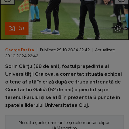
Special
Diverse
(3)
Inedit
Clasamente
George Drafta
| Publicat: 29.10.2024 22:42 | Actualizat:
29.10.2024 22:42
Sorin Cârțu (68 de ani), fostul președinte al
Champions League
Universității Craiova, a comentat situația echipei
oltene aflată în criză după ce trupa antrenată de
Europa League
Constantin Gâlcă (52 de ani) a pierdut și pe
Conference League
terenul Farului și se află în prezent la 8 puncte în
spatele liderului Universitatea Cluj.
CM 2026
Premier League
Nu rata știrile, emisiunile și cele mai tari clipuri
LaLiga
iAMsport.ro