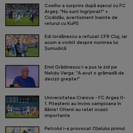
Coelho a surprins după eșecul cu FC
Argeș: ”Nu sunt îngrijorat!” +
Cicâldău, avertisment înainte de
returul cu KuPS
Edi Iordănescu a refuzat CFR Cluj, iar
acum a vorbit despre numirea lui
Șumudică
Emil Grădinescu l-a pus la zid pe
Neluțu Varga: ”A avut o grămadă de
decizii greșite!”
Universitatea Craiova - FC Argeș 0-
1. Piteștenii au învins campioana în
Bănie! Oltenii au ratat ocazii
importante
Petrolul i-a provocat Oțelului primul