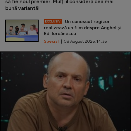
să fie noul premier. Mulți îl consideră cea mai
bună variantă!
Un cunoscut regizor
EXCLUSIV
realizează un film despre Anghel și
Edi Iordănescu
Special
| 08 August 2026, 14:36