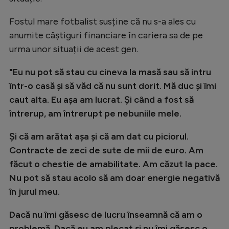
Fostul mare fotbalist susține că nu s-a ales cu
anumite câștiguri financiare în cariera sa de pe
urma unor situații de acest gen.
"Eu nu pot să stau cu cineva la masă sau să intru
într-o casă și să văd că nu sunt dorit. Mă duc și îmi
caut alta. Eu așa am lucrat. Și când a fost să
întrerup, am întrerupt pe nebuniile mele.
Și că am arătat așa și că am dat cu piciorul.
Contracte de zeci de sute de mii de euro. Am
făcut o chestie de amabilitate. Am căzut la pace.
Nu pot să stau acolo să am doar energie negativă
în jurul meu.
Dacă nu îmi găsesc de lucru înseamnă că am o
problemă. Dacă eu am plecat și nu îmi găsesc o