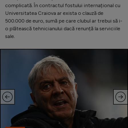
complicată. În contractul fostului internațional cu
Natație
Universitatea Craiova ar exista o clauză de
Formula 1
500.000 de euro, sumă pe care clubul ar trebui să i-
Gimnastică
o plătească tehnicianului dacă renunță la serviciile
sale.
Auto
Rugby
Ciclism
Alte sporturi
JO 2024
JO 2026