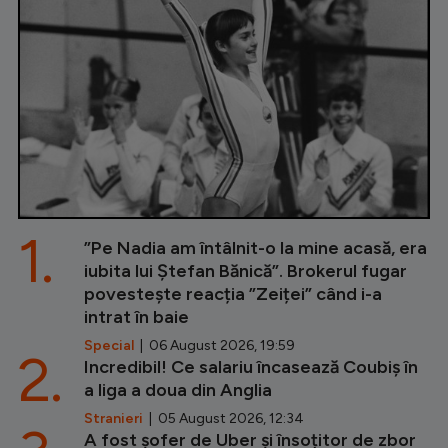
1.
”Pe Nadia am întâlnit-o la mine acasă, era
iubita lui Ștefan Bănică”. Brokerul fugar
povestește reacția ”Zeiței” când i-a
intrat în baie
Special
| 06 August 2026, 19:59
2.
Incredibil! Ce salariu încasează Coubiș în
a liga a doua din Anglia
Stranieri
| 05 August 2026, 12:34
A fost șofer de Uber și însoțitor de zbor