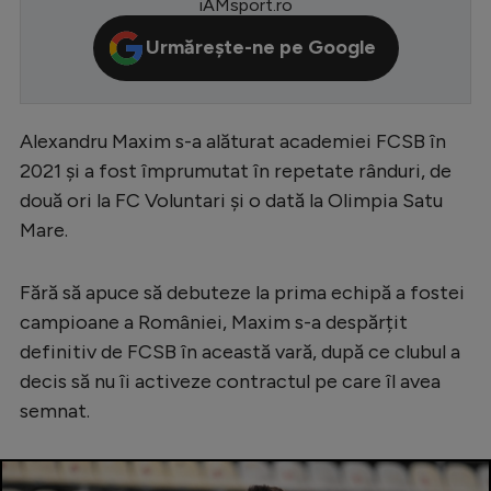
iAMsport.ro
Serie A
Urmărește-ne pe Google
Bundesliga
Ligue 1
Alexandru Maxim s-a alăturat academiei FCSB în
Campionate
2021 și a fost împrumutat în repetate rânduri, de
Starurile fotbalului
două ori la FC Voluntari și o dată la Olimpia Satu
Mare.
EURO 2024
Stranieri
Fără să apuce să debuteze la prima echipă a fostei
Clasamente
campioane a României, Maxim s-a despărțit
definitiv de FCSB în această vară, după ce clubul a
decis să nu îi activeze contractul pe care îl avea
semnat.
Tenis
Handbal