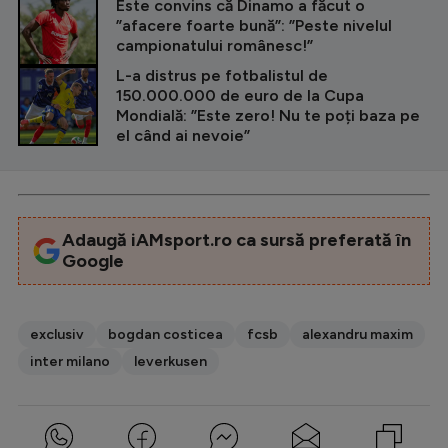
Este convins că Dinamo a făcut o
”afacere foarte bună”: ”Peste nivelul
campionatului românesc!”
L-a distrus pe fotbalistul de
150.000.000 de euro de la Cupa
Mondială: ”Este zero! Nu te poți baza pe
el când ai nevoie”
Adaugă iAMsport.ro ca sursă preferată în
Google
exclusiv
bogdan costicea
fcsb
alexandru maxim
inter milano
leverkusen