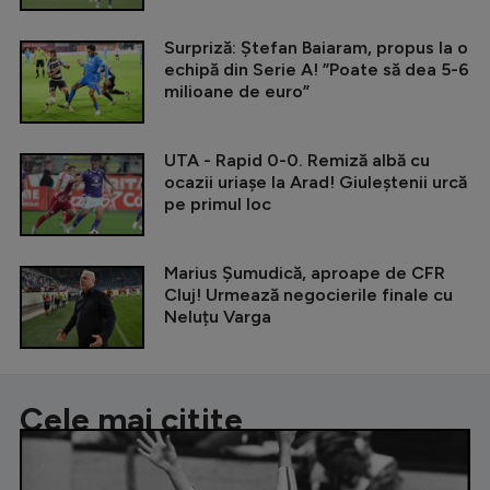
Surpriză: Ștefan Baiaram, propus la o
echipă din Serie A! ”Poate să dea 5-6
milioane de euro”
UTA - Rapid 0-0. Remiză albă cu
ocazii uriașe la Arad! Giuleștenii urcă
pe primul loc
Marius Șumudică, aproape de CFR
Cluj! Urmează negocierile finale cu
Neluțu Varga
Cele mai citite