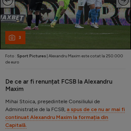
3
Foto :
Sport Pictures
| Alexandru Maxim este cotat la 250.000
de euro
De ce ar fi renunțat FCSB la Alexandru
Maxim
Mihai Stoica, președintele Consiliului de
Administrație de la FCSB,
a spus de ce nu ar mai fi
continuat Alexandru Maxim la formația din
Capitală.