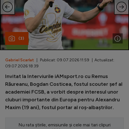
Special
Diverse
Inedit
(3)
Clasamente
Gabriel Scarlat
| Publicat: 09.07.2026 11:59 | Actualizat:
09.07.2026 18:39
Champions League
Invitat la Interviurile iAMsport.ro cu Remus
Răureanu, Bogdan Costicea, fostul scouter șef al
Europa League
academiei FCSB, a vorbit despre interesul unor
Conference League
cluburi importante din Europa pentru Alexandru
CM 2026
Maxim (19 ani), fostul portar al roș-albaștrilor.
Premier League
Nu rata știrile, emisiunile și cele mai tari clipuri
LaLiga