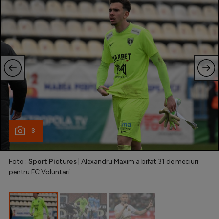
Natație
Formula 1
Gimnastică
Auto
Rugby
Ciclism
Alte sporturi
3
JO 2024
JO 2026
Foto :
Sport Pictures
| Alexandru Maxim a bifat 31 de meciuri
pentru FC Voluntari