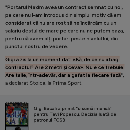
"Portarul Maxim avea un contract semnat cu noi,
pe care nu l-am introdus din simplul motiv că am
considerat că nu are rost să ne încărcăm cu un
salariu destul de mare pe care nu ne putem baza,
pentru că avem alți portari peste nivelul lui, din
punctul nostru de vedere.
Gigi a zis la un moment dat: «Bă, de ce nu îi bagi
contractul? Are 2 metri și ceva». Nu e ce trebuie.
Are talie, într-adevăr, dar a gafat la fiecare fază
",
a declarat Stoica, la Prima Sport.
CITEȘTE ȘI
Gigi Becali a primit ”o sumă imensă”
pentru Tavi Popescu. Decizia luată de
patronul FCSB