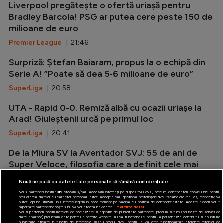
Liverpool pregătește o ofertă uriașă pentru
Bradley Barcola! PSG ar putea cere peste 150 de
milioane de euro
Premier League
| 21:46
Surpriză: Ștefan Baiaram, propus la o echipă din
Serie A! ”Poate să dea 5-6 milioane de euro”
SuperLiga
| 20:58
UTA - Rapid 0-0. Remiză albă cu ocazii uriașe la
Arad! Giuleștenii urcă pe primul loc
SuperLiga
| 20:41
De la Miura SV la Aventador SVJ: 55 de ani de
Super Veloce, filosofia care a definit cele mai
radicale Lamborghini V12
Nouă ne pasă ca datele tale personale să rămână confidențiale
Auto
| 20:12
Noi și partenerii noștri
1019
stocăm și/sau accesăm informații pe dispozitivul dvs., precum identificatorii cookie unici pentru
prelucrarea datelor cu caracter personal. Puteți accepta sau gestiona preferințele dvs. făcând clic mai jos, respectiv vă
puteți opune utilizării unui interes legitim în orice moment pe pagina cu politica de confidențialitate. Aceste alegeri vor fi
raportate partenerilor noștri și nu vă vor afecta navigarea.
Mai multe detalii
Noi si partenerii nostri (retelele de socializare si agentiile de publicitate partenere, precum si furnizorii nostri de servicii de
date analitice) prelucram date pentru a permite website-ului sa functioneze, pentru a personaliza continutul si anunturile
publicitare afisate in functie de interesele si/sau profilul dvs., pentru a va oferi functionalitati aferente retelelor de