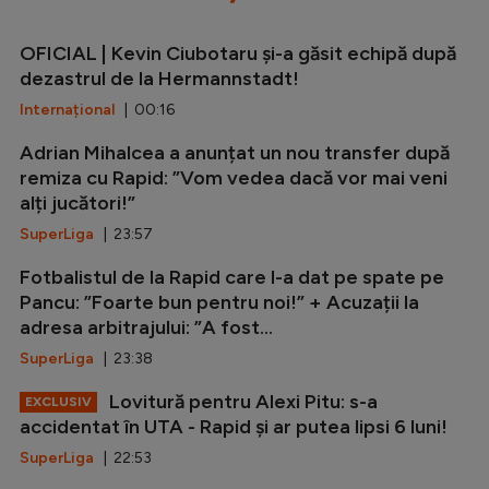
OFICIAL | Kevin Ciubotaru și-a găsit echipă după
dezastrul de la Hermannstadt!
Internațional
| 00:16
Adrian Mihalcea a anunțat un nou transfer după
remiza cu Rapid: ”Vom vedea dacă vor mai veni
alți jucători!”
SuperLiga
| 23:57
Fotbalistul de la Rapid care l-a dat pe spate pe
Pancu: ”Foarte bun pentru noi!” + Acuzații la
adresa arbitrajului: ”A fost...
SuperLiga
| 23:38
Lovitură pentru Alexi Pitu: s-a
EXCLUSIV
accidentat în UTA - Rapid și ar putea lipsi 6 luni!
SuperLiga
| 22:53