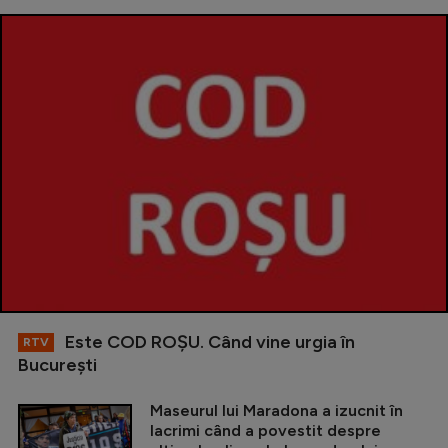
Este COD ROŞU. Când vine urgia în
RTV
Bucureşti
Maseurul lui Maradona a izucnit în
lacrimi când a povestit despre