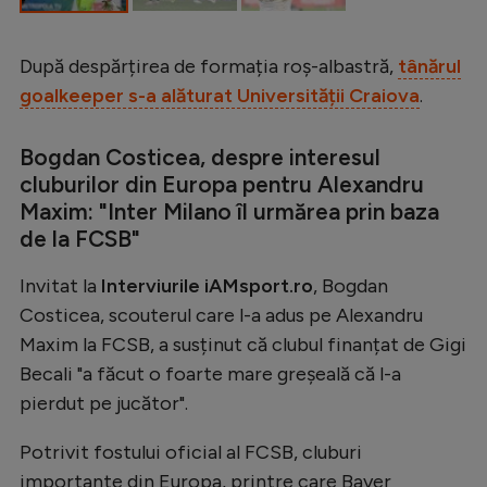
Intră în cont
Creează cont
După despărțirea de formația roș-albastră,
tânărul
goalkeeper s-a alăturat Universității Craiova
.
Bogdan Costicea, despre interesul
cluburilor din Europa pentru Alexandru
Maxim: "Inter Milano îl urmărea prin baza
de la FCSB"
Invitat la
Interviurile iAMsport.ro
, Bogdan
Costicea, scouterul care l-a adus pe Alexandru
Maxim la FCSB, a susținut că clubul finanțat de Gigi
Becali "a făcut o foarte mare greșeală că l-a
pierdut pe jucător".
Potrivit fostului oficial al FCSB, cluburi
importante din Europa, printre care Bayer