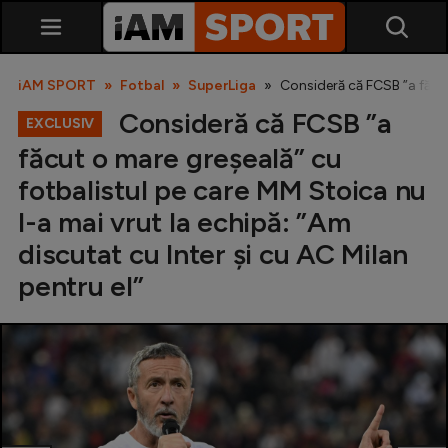
iAM SPORT
Fotbal
SuperLiga
Consideră că FCSB ”a făcut
Consideră că FCSB ”a
EXCLUSIV
făcut o mare greșeală” cu
fotbalistul pe care MM Stoica nu
l-a mai vrut la echipă: ”Am
discutat cu Inter și cu AC Milan
SuperLiga
pentru el”
Liga 2
Cupa României
Echipa Națională
U21
Fotbal feminin