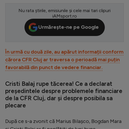
Serie A
Nu rata știrile, emisiunile și cele mai tari clipuri
iAMsport.ro
Bundesliga
Urmărește-ne pe Google
Ligue 1
Campionate
Starurile fotbalului
În urmă cu două zile, au apărut informații conform
cărora CFR Cluj ar traversa o perioadă mai puțin
EURO 2024
favorabilă din punct de vedere financiar.
Stranieri
Clasamente
Cristi Balaj rupe tăcerea! Ce a declarat
președintele despre problemele financiare
de la CFR Cluj, dar și despre posibila sa
plecare
Tenis
După ce s-a zvonit că Marius Bilașco, Bogdan Mara
Handbal
și Cristi Balaj ar fi neplătiți de luni bune,