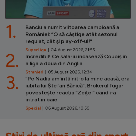
1.
Banciu a numit viitoarea campioană a
României: ”O să câștige atât sezonul
regulat, cât și play-off-ul!”
SuperLiga
| 04 August 2026, 21:55
2.
Incredibil! Ce salariu încasează Coubiș în
a liga a doua din Anglia
Stranieri
| 05 August 2026, 12:34
3.
”Pe Nadia am întâlnit-o la mine acasă, era
iubita lui Ștefan Bănică”. Brokerul fugar
povestește reacția ”Zeiței” când i-a
intrat în baie
Special
| 06 August 2026, 19:59