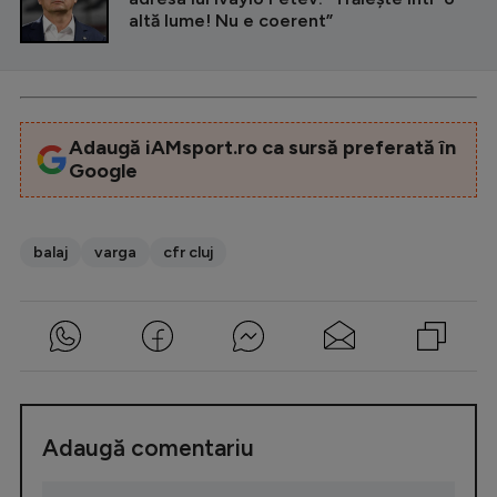
altă lume! Nu e coerent”
Adaugă iAMsport.ro ca sursă preferată în
Google
balaj
varga
cfr cluj
Adaugă comentariu