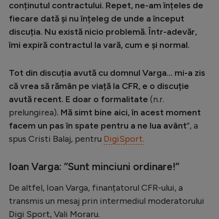
Intră în cont
conținutul contractului. Repet, ne-am înțeles de
fiecare dată și nu înțeleg de unde a început
Creează cont
discuția. Nu există nicio problemă. Într-adevăr,
îmi expiră contractul la vară, cum e și normal.
Tot din discuția avută cu domnul Varga... mi-a zis
că vrea să rămân pe viață la CFR, e o discuție
avută recent. E doar o formalitate
(n.r.
prelungirea)
. Mă simt bine aici, în acest moment
facem un pas în spate pentru a ne lua avânt
”, a
spus Cristi Balaj, pentru
DigiSport.
Ioan Varga: ”Sunt minciuni ordinare!”
De altfel, Ioan Varga, finanțatorul CFR-ului, a
transmis un mesaj prin intermediul moderatorului
Digi Sport, Vali Moraru.