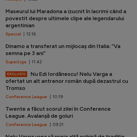
Maseurul lui Maradona a izucnit în lacrimi când a
povestit despre ultimele clipe ale legendarului
argentinian
Special
| 12:16
Dinamo a transferat un mijlocaș din Italia: ”Va
semna pe 3 ani”
SuperLiga
| 11:42
Nu Edi Iordănescu! Nelu Varga a
EXCLUSIV
ofertat un alt antrenor român după dezastrul cu
Tromso
Conference League
| 10:19
Twente a făcut scorul zilei în Conference
League. Avalanșă de goluri
Conference League
| 09:21
Nelu Varga vrea să preia altă echipă de tradiție