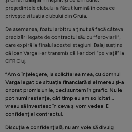
Natație
președintele clubului a făcut lumină în ceea ce
privește situația clubului din Gruia.
Formula 1
Gimnastică
De asemenea, fostul arbitru a ținut să facă câteva
precizări legate de contractul său cu “feroviarii”,
Auto
care expiră la finalul acestei stagiuni. Balaj susține
Rugby
că Ioan Varga i-ar transmis că l-ar dori “pe viață” la
Ciclism
CFR Cluj.
Alte sporturi
”Am o înțelegere, la solicitarea mea, cu domnul
Varga legat de situația financiară și el mereu și-a
JO 2024
onorat promisiunile, deci suntem în grafic. Nu le
JO 2026
pot numi restanțe, cât timp eu am solicitat...
vreau să investesc în ceva și vom vedea. E
confidențial contractul.
Discuția e confidențială, nu am voie să divulg