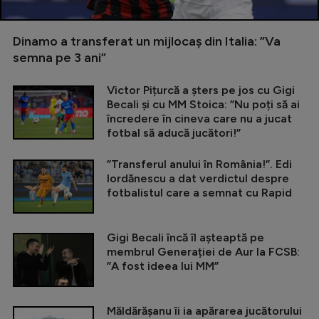
Dinamo a transferat un mijlocaș din Italia: ”Va
semna pe 3 ani”
Victor Pițurcă a șters pe jos cu Gigi
Becali și cu MM Stoica: ”Nu poți să ai
încredere în cineva care nu a jucat
fotbal să aducă jucători!”
”Transferul anului în România!”. Edi
Iordănescu a dat verdictul despre
fotbalistul care a semnat cu Rapid
Gigi Becali încă îl așteaptă pe
membrul Generației de Aur la FCSB:
”A fost ideea lui MM”
Măldărășanu îi ia apărarea jucătorului