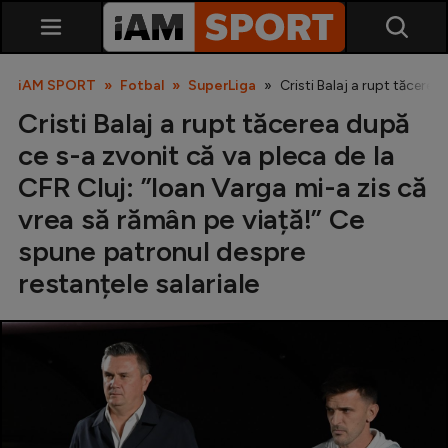
iAM SPORT
Fotbal
SuperLiga
Cristi Balaj a rupt tăcerea
Cristi Balaj a rupt tăcerea după
ce s-a zvonit că va pleca de la
CFR Cluj: ”Ioan Varga mi-a zis că
vrea să rămân pe viață!” Ce
spune patronul despre
SuperLiga
restanțele salariale
Liga 2
Cupa României
Echipa Națională
U21
Fotbal feminin