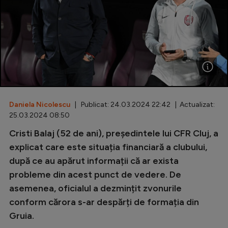
Special
Diverse
Inedit
Clasamente
Daniela Nicolescu
| Publicat: 24.03.2024 22:42 | Actualizat:
25.03.2024 08:50
Champions League
Cristi Balaj (52 de ani), președintele lui CFR Cluj, a
explicat care este situația financiară a clubului,
Europa League
după ce au apărut informații că ar exista
Conference League
probleme din acest punct de vedere. De
CM 2026
asemenea, oficialul a dezmințit zvonurile
conform cărora s-ar despărți de formația din
Premier League
Gruia.
LaLiga