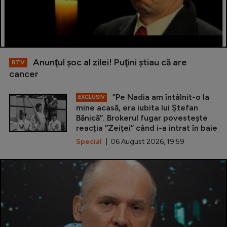
Anunţul şoc al zilei! Puţini ştiau că are
RTV
cancer
”Pe Nadia am întâlnit-o la
EXCLUSIV
mine acasă, era iubita lui Ștefan
Bănică”. Brokerul fugar povestește
reacția ”Zeiței” când i-a intrat în baie
Special
| 06 August 2026, 19:59