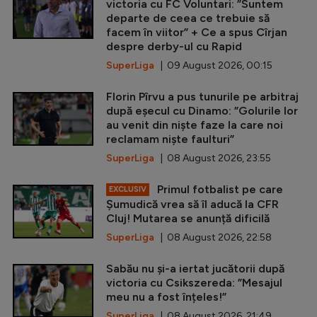
victoria cu FC Voluntari: ”Suntem
departe de ceea ce trebuie să
facem în viitor” + Ce a spus Cîrjan
despre derby-ul cu Rapid
SuperLiga
| 09 August 2026, 00:15
Florin Pîrvu a pus tunurile pe arbitraj
după eșecul cu Dinamo: ”Golurile lor
au venit din niște faze la care noi
reclamam niște faulturi”
SuperLiga
| 08 August 2026, 23:55
Primul fotbalist pe care
EXCLUSIV
Șumudică vrea să îl aducă la CFR
Cluj! Mutarea se anunță dificilă
SuperLiga
| 08 August 2026, 22:58
Sabău nu și-a iertat jucătorii după
victoria cu Csikszereda: ”Mesajul
meu nu a fost înțeles!”
SuperLiga
| 08 August 2026, 21:49