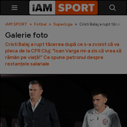
iAM SPORT
Fotbal
SuperLiga
Cristi Balaj a rupt tăcerea
Galerie foto
Cristi Balaj a rupt tăcerea după ce s-a zvonit că va
pleca de la CFR Cluj: ”Ioan Varga mi-a zis că vrea să
rămân pe viață!” Ce spune patronul despre
restanțele salariale
SuperLiga
Liga 2
Cupa României
Echipa Națională
U21
Fotbal feminin