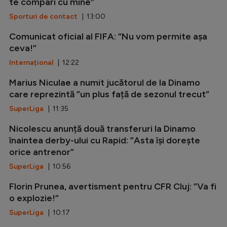
te compari cu mine”
Sporturi de contact
| 13:00
Comunicat oficial al FIFA: ”Nu vom permite așa
ceva!”
Internațional
| 12:22
Marius Niculae a numit jucătorul de la Dinamo
care reprezintă ”un plus față de sezonul trecut”
SuperLiga
| 11:35
Nicolescu anunță două transferuri la Dinamo
înaintea derby-ului cu Rapid: ”Asta își dorește
orice antrenor”
SuperLiga
| 10:56
Florin Prunea, avertisment pentru CFR Cluj: ”Va fi
o explozie!”
SuperLiga
| 10:17