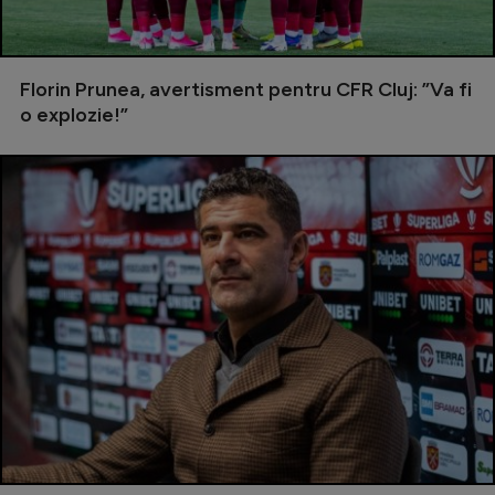
Intră în cont
Creează cont
Florin Prunea, avertisment pentru CFR Cluj: ”Va fi
o explozie!”