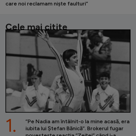
care noi reclamam niște faulturi”
Cele mai citite
1.
”Pe Nadia am întâlnit-o la mine acasă, era
iubita lui Ștefan Bănică”. Brokerul fugar
povestește reacția ”Zeiței” când i-a