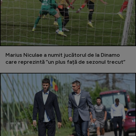
Serie A
Bundesliga
Ligue 1
Campionate
Starurile fotbalului
Marius Niculae a numit jucătorul de la Dinamo
care reprezintă ”un plus față de sezonul trecut”
EURO 2024
Stranieri
Clasamente
Tenis
Handbal