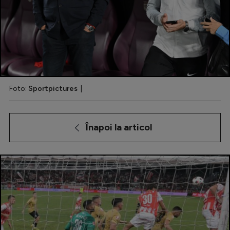
Special
Diverse
Inedit
Clasamente
Foto:
Sportpictures
|
Înapoi la articol
Champions League
Europa League
Conference League
CM 2026
Premier League
LaLiga