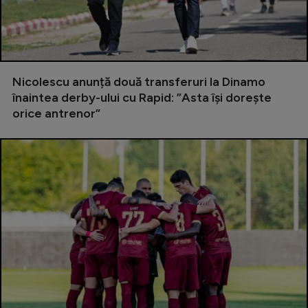
Natație
Formula 1
Gimnastică
Nicolescu anunță două transferuri la Dinamo
Auto
înaintea derby-ului cu Rapid: ”Asta își dorește
orice antrenor”
Rugby
Ciclism
Alte sporturi
JO 2024
JO 2026