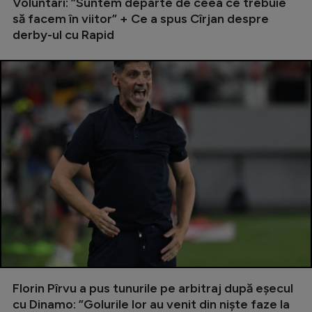
Voluntari: ”Suntem departe de ceea ce trebuie
să facem în viitor” + Ce a spus Cîrjan despre
derby-ul cu Rapid
Florin Pîrvu a pus tunurile pe arbitraj după eșecul
cu Dinamo: ”Golurile lor au venit din niște faze la