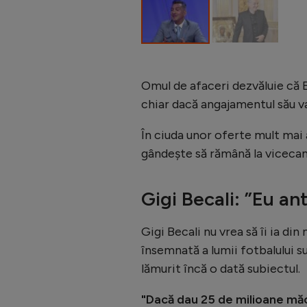
Omul de afaceri dezvăluie că 
chiar dacă angajamentul său va
În ciuda unor oferte mult mai 
gândește să rămână la vicec
Gigi Becali: ”Eu an
Gigi Becali nu vrea să îi ia di
însemnată a lumii fotbalului su
lămurit încă o dată subiectul.
"Dacă dau 25 de milioane măc