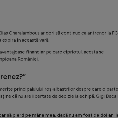
Elias Charalambous ar dori să continue ca antrenor la F
 expira în această vară.
avantajoase financiar pe care cipriotul, acesta se
ampioana României.
trenez?”
n merite principalulului roș-albaștrilor despre care o part
sține că nu are libertate de decizie la echipă. Gigi Becal
ar să pierd pe mâna mea, dacă nu am fost de doi ani l