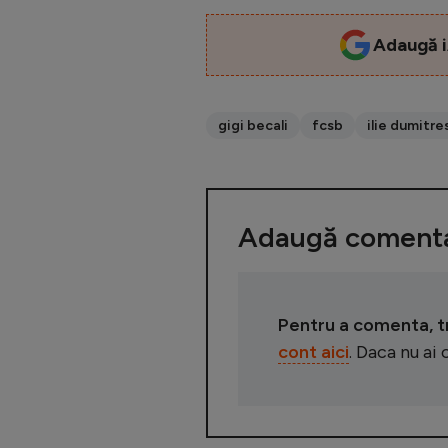
Adaugă i
gigi becali
fcsb
ilie dumitre
Adaugă comenta
Pentru a comenta, tre
cont aici
. Daca nu ai