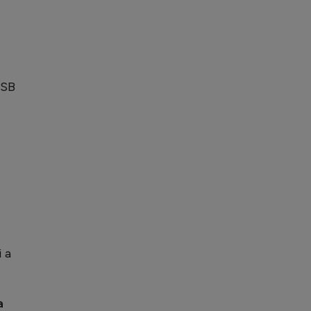
CSB
e
i a
a