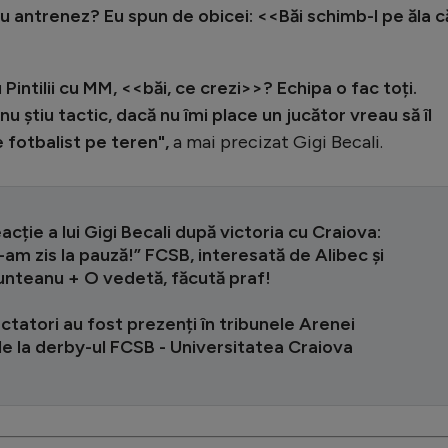
u antrenez? Eu spun de obicei: <<Băi schimb-l pe ăla c
 Pintilii cu MM, <<băi, ce crezi>>? Echipa o fac toți.
u nu știu tactic, dacă nu îmi place un jucător vreau să îl
e fotbalist pe teren",
a mai precizat Gigi Becali.
acție a lui Gigi Becali după victoria cu Craiova:
-am zis la pauză!” FCSB, interesată de Alibec și
unteanu + O vedetă, făcută praf!
ctatori au fost prezenți în tribunele Arenei
e la derby-ul FCSB - Universitatea Craiova