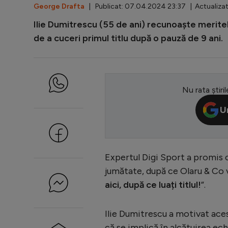
George Drafta
| Publicat: 07.04.2024 23:37 | Actualiza
Ilie Dumitrescu (55 de ani) recunoaște meritele 
de a cuceri primul titlu după o pauză de 9 ani.
Nu rata știril
U
Expertul Digi Sport a promis c
jumătate, după ce Olaru & Co 
aici, după ce luați titlul!
”.
Ilie Dumitrescu a motivat ace
că se implică în alcătuirea ec