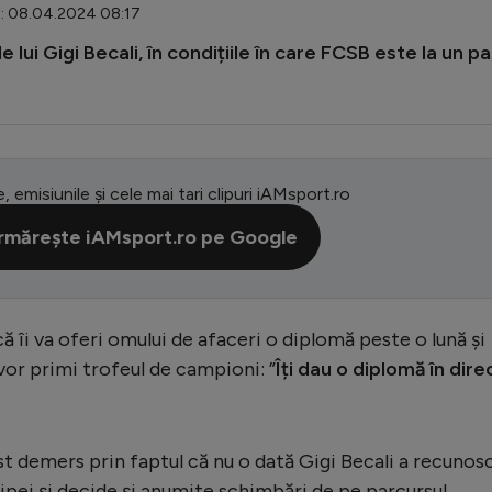
t: 08.04.2024 08:17
lui Gigi Becali, în condițiile în care FCSB este la un p
e, emisiunile și cele mai tari clipuri iAMsport.ro
rmărește iAMsport.ro pe Google
ă îi va oferi omului de afaceri o diplomă peste o lună și
vor primi trofeul de campioni: ”
Îți dau o diplomă în dire
st demers prin faptul că nu o dată Gigi Becali a recunos
hipei și decide și anumite schimbări de pe parcursul