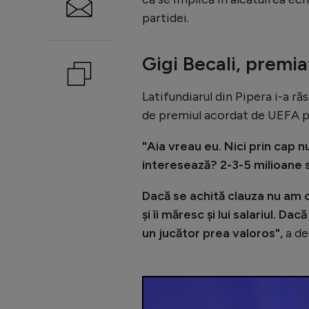
partidei.
Gigi Becali, premia
Latifundiarul din Pipera i-a ră
de premiul acordat de UEFA pe
"Aia vreau eu. Nici prin cap n
interesează? 2-3-5 milioane 
Dacă se achită clauza nu am 
și îi măresc și lui salariul. D
un jucător prea valoros",
a de