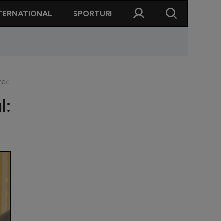
TERNATIONAL
SPORTURI
rect!"
l: