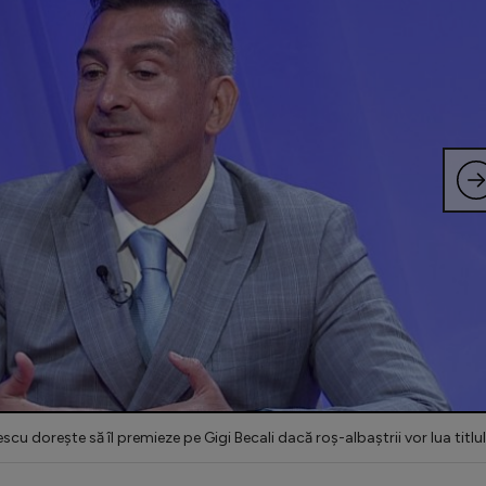
escu dorește să îl premieze pe Gigi Becali dacă roș-albaștrii vor lua titlul