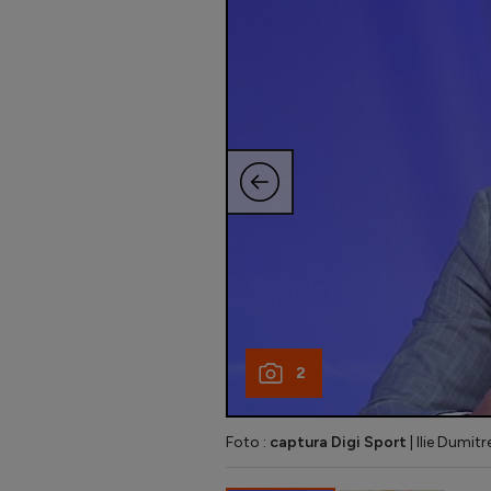
2
Foto :
captura Digi Sport
| Ilie Dumitr