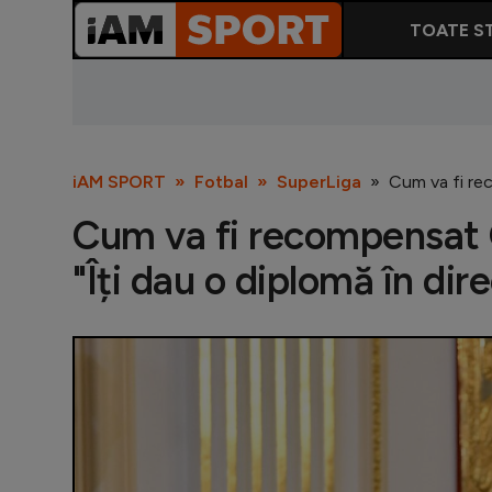
TOATE ST
iAM SPORT
Fotbal
SuperLiga
Cum va fi rec
Cum va fi recompensat Gi
"Îți dau o diplomă în dire