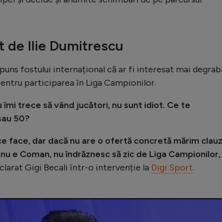
t de Ilie Dumitrescu
spuns fostului internațional că ar fi interesat mai degrab
ntru participarea în Liga Campionilor.
u îmi trece să vând jucători, nu sunt idiot. Ce te
sau 50?
ce face, dar dacă nu are o ofertă concretă mărim clau
acă nu e Coman, nu îndrăznesc să zic de Liga Campionilor,
clarat Gigi Becali într-o intervenție la
Digi Sport
.