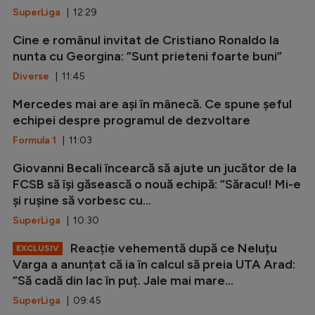
SuperLiga
| 12:29
Cine e românul invitat de Cristiano Ronaldo la
nunta cu Georgina: ”Sunt prieteni foarte buni”
Diverse
| 11:45
Mercedes mai are ași în mânecă. Ce spune șeful
echipei despre programul de dezvoltare
Formula 1
| 11:03
Giovanni Becali încearcă să ajute un jucător de la
FCSB să își găsească o nouă echipă: ”Săracul! Mi-e
și rușine să vorbesc cu...
SuperLiga
| 10:30
Reacție vehementă după ce Neluțu
EXCLUSIV
Varga a anunțat că ia în calcul să preia UTA Arad:
”Să cadă din lac în puț. Jale mai mare...
SuperLiga
| 09:45