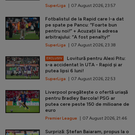
SuperLiga
| 07 August 2026, 23:57
Fotbalistul de la Rapid care l-a dat
pe spate pe Pancu: ”Foarte bun
pentru noi!” + Acuzații la adresa
arbitrajului: ”A fost penalty!”
SuperLiga
| 07 August 2026, 23:38
Lovitură pentru Alexi Pitu:
EXCLUSIV
s-a accidentat în UTA - Rapid și ar
putea lipsi 6 luni!
SuperLiga
| 07 August 2026, 22:53
Liverpool pregătește o ofertă uriașă
pentru Bradley Barcola! PSG ar
putea cere peste 150 de milioane de
euro
Premier League
| 07 August 2026, 21:46
Surpriză: Ștefan Baiaram, propus la o