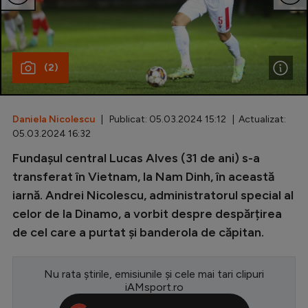
Special
Diverse
(2)
Inedit
Clasamente
Daniela Nicolescu
| Publicat: 05.03.2024 15:12 | Actualizat:
05.03.2024 16:32
Fundașul central Lucas Alves (31 de ani) s-a
Champions League
transferat în Vietnam, la Nam Dinh, în această
iarnă. Andrei Nicolescu, administratorul special al
Europa League
celor de la Dinamo, a vorbit despre despărțirea
Conference League
de cel care a purtat și banderola de căpitan.
CM 2026
Nu rata știrile, emisiunile și cele mai tari clipuri
Premier League
iAMsport.ro
LaLiga