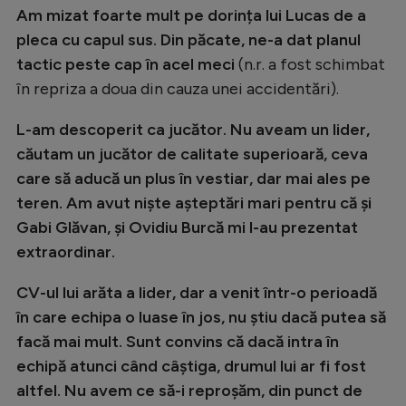
Am mizat foarte mult pe dorința lui Lucas de a
Natație
pleca cu capul sus. Din păcate, ne-a dat planul
Formula 1
tactic peste cap în acel meci
(n.r. a fost schimbat
Gimnastică
în repriza a doua din cauza unei accidentări).
Auto
L-am descoperit ca jucător. Nu aveam un lider,
Rugby
căutam un jucător de calitate superioară, ceva
care să aducă un plus în vestiar, dar mai ales pe
Ciclism
teren. Am avut niște așteptări mari pentru că și
Alte sporturi
Gabi Glăvan, și Ovidiu Burcă mi l-au prezentat
extraordinar.
JO 2024
JO 2026
CV-ul lui arăta a lider, dar a venit într-o perioadă
în care echipa o luase în jos, nu știu dacă putea să
facă mai mult. Sunt convins că dacă intra în
echipă atunci când câștiga, drumul lui ar fi fost
altfel. Nu avem ce să-i reproșăm, din punct de