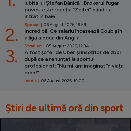
iubita lui Ștefan Bănică”. Brokerul fugar
povestește reacția ”Zeiței” când i-a
intrat în baie
Special
| 06 August 2026, 19:59
2.
Incredibil! Ce salariu încasează Coubiș în
a liga a doua din Anglia
Stranieri
| 05 August 2026, 12:34
3.
A fost șofer de Uber și însoțitor de zbor
după ce a renunțat la sportul
profesionist: ”Nu mi-am imaginat în viața
mea!”
Inedit
| 06 August 2026, 19:00
Știri de ultimă oră din sport