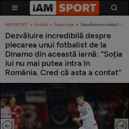
iAM SPORT
Fotbal
SuperLiga
Dezvăluire incredibilă desp
Dezvăluire incredibilă despre
plecarea unui fotbalist de la
Dinamo din această iarnă: ”Soția
lui nu mai putea intra în
România. Cred că asta a contat”
SuperLiga
Liga 2
Cupa României
Echipa Națională
U21
Fotbal feminin