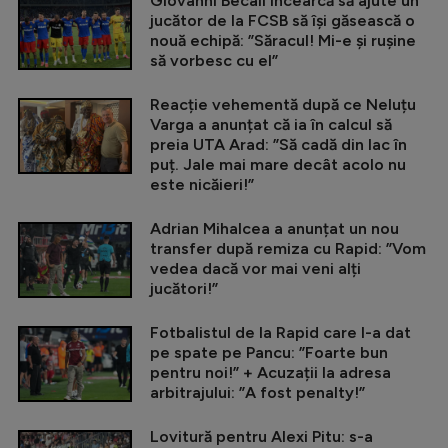
Giovanni Becali încearcă să ajute un
jucător de la FCSB să își găsească o
nouă echipă: ”Săracul! Mi-e și rușine
să vorbesc cu el”
Reacție vehementă după ce Neluțu
Varga a anunțat că ia în calcul să
preia UTA Arad: ”Să cadă din lac în
puț. Jale mai mare decât acolo nu
este nicăieri!”
Adrian Mihalcea a anunțat un nou
transfer după remiza cu Rapid: ”Vom
vedea dacă vor mai veni alți
jucători!”
Fotbalistul de la Rapid care l-a dat
pe spate pe Pancu: ”Foarte bun
pentru noi!” + Acuzații la adresa
arbitrajului: ”A fost penalty!”
Lovitură pentru Alexi Pitu: s-a