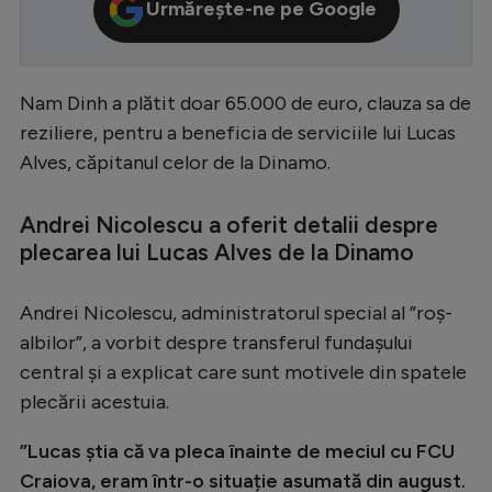
Urmărește-ne pe Google
Serie A
Bundesliga
Nam Dinh a plătit doar 65.000 de euro, clauza sa de
Ligue 1
reziliere, pentru a beneficia de serviciile lui Lucas
Campionate
Alves, căpitanul celor de la Dinamo.
Starurile fotbalului
Andrei Nicolescu a oferit detalii despre
EURO 2024
plecarea lui Lucas Alves de la Dinamo
Stranieri
Andrei Nicolescu, administratorul special al ”roș-
Clasamente
albilor”, a vorbit despre transferul fundașului
central și a explicat care sunt motivele din spatele
plecării acestuia.
Tenis
”Lucas știa că va pleca înainte de meciul cu FCU
Handbal
Craiova, eram într-o situație asumată din august.