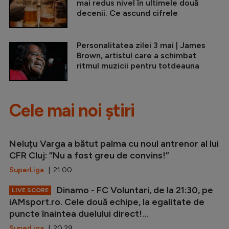
mai redus nivel în ultimele două
decenii. Ce ascund cifrele
Personalitatea zilei 3 mai | James
Brown, artistul care a schimbat
ritmul muzicii pentru totdeauna
Cele mai noi știri
Neluțu Varga a bătut palma cu noul antrenor al lui
CFR Cluj: ”Nu a fost greu de convins!”
SuperLiga
| 21:00
Dinamo - FC Voluntari, de la 21:30, pe
LIVE SCORE
iAMsport.ro. Cele două echipe, la egalitate de
puncte înaintea duelului direct!...
SuperLiga
| 20:29