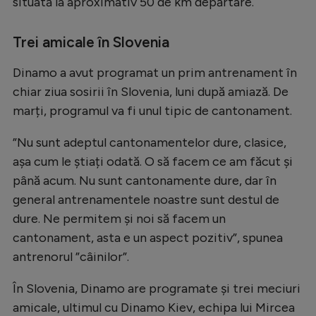
Intră în cont
situată la aproximativ 50 de km depărtare.
Creează cont
Trei amicale în Slovenia
Dinamo a avut programat un prim antrenament în
chiar ziua sosirii în Slovenia, luni după amiază. De
marți, programul va fi unul tipic de cantonament.
”Nu sunt adeptul cantonamentelor dure, clasice,
așa cum le știați odată. O să facem ce am făcut și
până acum. Nu sunt cantonamente dure, dar în
general antrenamentele noastre sunt destul de
dure. Ne permitem și noi să facem un
cantonament, asta e un aspect pozitiv”, spunea
antrenorul ”câinilor”.
În Slovenia, Dinamo are programate și trei meciuri
amicale, ultimul cu Dinamo Kiev, echipa lui Mircea