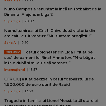
Nuno Campos a renunțat la încă un fotbalist de la
Dinamo! A ajuns în Liga 2
SuperLiga
| 20:07
Nemulțumirea lui Cristi Chivu după victoria din
amicalul cu Juventus: ”Nu suntem pregătiți!”
Serie A
| 19:20
Fostul golgheter din Liga 1, ”luat pe
EXCLUSIV
sus” de oamenii lui Rinat Ahmetov: ”M-a băgat
într-o dubă și mi-a zis să semnez!”
Internațional
| 18:57
CFR Cluj a luat decizia în cazul fotbalistului de
1.500.000 de euro dorit de Rapid
SuperLiga
| 17:50
Tragedie în familia lui Lionel Messi: tatăl starului
argentinian a decedat la 68 de ani!