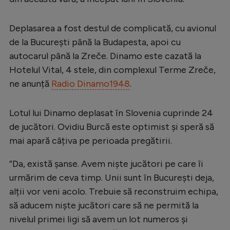
Serie A
Deplasarea a fost destul de complicată, cu avionul
Bundesliga
de la București până la Budapesta, apoi cu
Ligue 1
autocarul până la Zreče. Dinamo este cazată la
Hotelul Vital, 4 stele, din complexul Terme Zreče,
Campionate
ne anunță
Radio Dinamo1948
.
Starurile fotbalului
EURO 2024
Lotul lui Dinamo deplasat în Slovenia cuprinde 24
de jucători. Ovidiu Burcă este optimist și speră să
Stranieri
mai apară câțiva pe perioada pregătirii.
Clasamente
”Da, există șanse. Avem niște jucători pe care îi
urmărim de ceva timp. Unii sunt în București deja,
alții vor veni acolo. Trebuie să reconstruim echipa,
Tenis
să aducem niște jucători care să ne permită la
nivelul primei ligi să avem un lot numeros și
Handbal