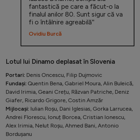
fantastică pe care a făcut-o la
finalul anilor 80. Sunt sigur că va
fi o întâlnire agreabilă''
Ovidiu Burcă
Lotul lui Dinamo deplasat în Slovenia
Portari:
Denis Oncescu, Filip Dujmovic
Fundași:
Quentin Bena, Gabriel Moura, Alin Buleică,
David Irimia, Geani Crețu, Răzvan Patriche, Deniz
Giafer, Ricardo Grigore, Costin Amzăr
Mijlocași:
Iulian Roșu, Dani Iglesias, Gorka Larrucea,
Andrei Florescu, Ionuț Borcea, Cristian Ionescu,
Alex Irimia, Nelut Roșu, Ahmed Bani, Antonio
Bordușanu