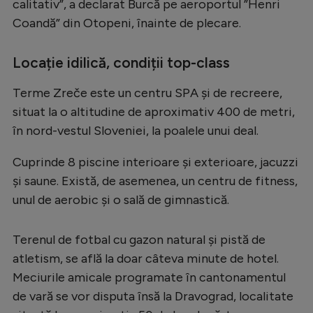
calitativ”, a declarat Burcă pe aeroportul ”Henri
Natație
Coandă” din Otopeni, înainte de plecare.
Formula 1
Locație idilică, condiții top-class
Gimnastică
Auto
Terme Zreče este un centru SPA și de recreere,
situat la o altitudine de aproximativ 400 de metri,
Rugby
în nord-vestul Sloveniei, la poalele unui deal.
Ciclism
Cuprinde 8 piscine interioare și exterioare, jacuzzi
Alte sporturi
și saune. Există, de asemenea, un centru de fitness,
JO 2024
unul de aerobic și o sală de gimnastică.
JO 2026
Terenul de fotbal cu gazon natural și pistă de
atletism, se află la doar câteva minute de hotel.
Meciurile amicale programate în cantonamentul
de vară se vor disputa însă la Dravograd, localitate