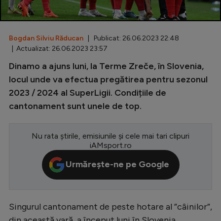
Special
Diverse
Bogdan Silviu Răducan
| Publicat: 26.06.2023 22:48
| Actualizat: 26.06.2023 23:57
Inedit
Dinamo a ajuns luni, la Terme Zreče, în Slovenia,
Clasamente
locul unde va efectua pregătirea pentru sezonul
2023 / 2024 al SuperLigii. Condițiile de
cantonament sunt unele de top.
Champions League
Nu rata știrile, emisiunile și cele mai tari clipuri
Europa League
iAMsport.ro
Conference League
Urmărește-ne pe Google
CM 2026
Premier League
Singurul cantonament de peste hotare al ”câinilor”,
LaLiga
din această vară, a început luni în Slovenia.