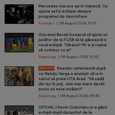
Mercedes mai are ași în mânecă. Ce
spune șeful echipei despre
programul de dezvoltare
Formula 1
| 08 August 2026, 11:03
Giovanni Becali încearcă să ajute un
jucător de la FCSB să își găsească o
nouă echipă: ”Săracul! Mi-e și rușine
să vorbesc cu el”
SuperLiga
| 08 August 2026, 10:30
Reacție vehementă după
EXCLUSIV
ce Neluțu Varga a anunțat că ia în
calcul să preia UTA Arad: ”Să cadă
din lac în puț. Jale mai mare decât
acolo nu este nicăieri!”
SuperLiga
| 08 August 2026, 09:45
OFICIAL | Kevin Ciubotaru și-a găsit
echipă după dezastrul de la