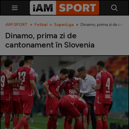
iAM SPORT
Fotbal
SuperLiga
Dinamo, prima zi de cant
Dinamo, prima zi de
cantonament în Slovenia
SuperLiga
Liga 2
Cupa României
Echipa Națională
U21
Fotbal feminin