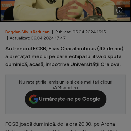
Special
Diverse
Inedit
Bogdan Silviu Răducan
| Publicat: 06.04.2024 16:15
| Actualizat: 06.04.2024 17:47
Clasamente
Antrenorul FCSB, Elias Charalambous (43 de ani),
a prefațat meciul pe care echipa lui îl va disputa
duminică, acasă, împotriva Universității Craiova.
Champions League
Nu rata știrile, emisiunile și cele mai tari clipuri
Europa League
iAMsport.ro
Conference League
Urmărește-ne pe Google
CM 2026
Premier League
FCSB joacă duminică, de la ora 20.30, pe Arena
LaLiga