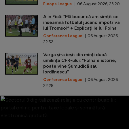
Europa League
| 06 August 2026, 23:20
Alin Fică: ”Mă bucur că am simțit ce
înseamnă fotbalul jucând împotriva
lui Tromso!” + Explicațiile lui Folha
Conference League
| 06 August 2026,
22:52
Varga și-a ieșit din minți după
umilința CFR-ului: ”Folha e istorie,
poate vine Șumudică sau
Iordănescu”
Conference League
| 06 August 2026,
22:28