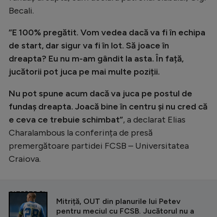
Becali.
”E 100% pregătit. Vom vedea dacă va fi în echipa
de start, dar sigur va fi în lot. Să joace în
dreapta? Eu nu m-am gândit la asta. În față,
jucătorii pot juca pe mai multe poziții.
Nu pot spune acum dacă va juca pe postul de
fundaș dreapta. Joacă bine în centru și nu cred că
e ceva ce trebuie schimbat”
, a declarat Elias
Charalambous la conferința de presă
premergătoare partidei FCSB – Universitatea
Craiova.
CITEȘTE ȘI
Mitriță, OUT din planurile lui Petev
pentru meciul cu FCSB. Jucătorul nu a