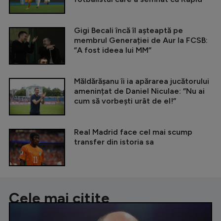
Gigi Becali încă îl așteaptă pe
membrul Generației de Aur la FCSB:
”A fost ideea lui MM”
Măldărășanu îi ia apărarea jucătorului
amenințat de Daniel Niculae: ”Nu ai
cum să vorbești urât de el!”
Real Madrid face cel mai scump
transfer din istoria sa
Cele mai citite