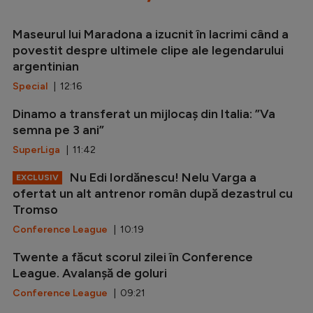
Maseurul lui Maradona a izucnit în lacrimi când a
povestit despre ultimele clipe ale legendarului
argentinian
Special
| 12:16
Dinamo a transferat un mijlocaș din Italia: ”Va
semna pe 3 ani”
SuperLiga
| 11:42
Nu Edi Iordănescu! Nelu Varga a
EXCLUSIV
ofertat un alt antrenor român după dezastrul cu
Tromso
Conference League
| 10:19
Twente a făcut scorul zilei în Conference
League. Avalanșă de goluri
Conference League
| 09:21