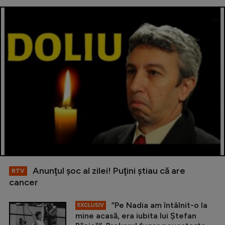
Anunţul şoc al zilei! Puţini ştiau că are
RTV
cancer
”Pe Nadia am întâlnit-o la
EXCLUSIV
mine acasă, era iubita lui Ștefan