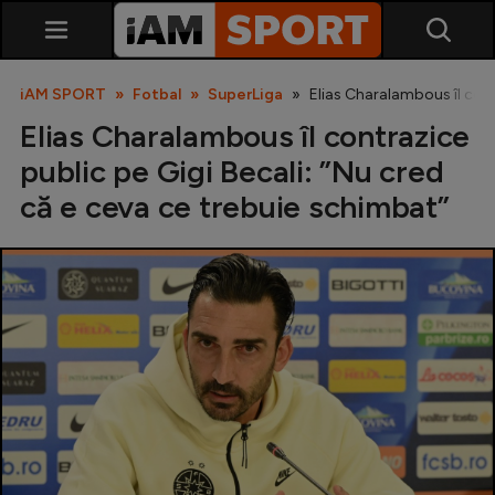
iAM SPORT
Fotbal
SuperLiga
Elias Charalambous îl cont
Elias Charalambous îl contrazice
public pe Gigi Becali: ”Nu cred
că e ceva ce trebuie schimbat”
SuperLiga
Liga 2
Cupa României
Echipa Națională
U21
Fotbal feminin