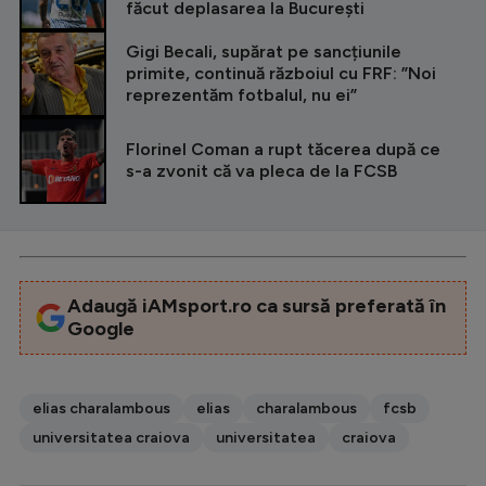
făcut deplasarea la București
Gigi Becali, supărat pe sancțiunile
primite, continuă războiul cu FRF: ”Noi
reprezentăm fotbalul, nu ei”
Florinel Coman a rupt tăcerea după ce
s-a zvonit că va pleca de la FCSB
Adaugă iAMsport.ro ca sursă preferată în
Google
elias charalambous
elias
charalambous
fcsb
universitatea craiova
universitatea
craiova