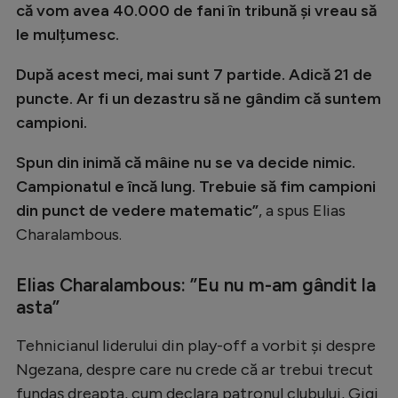
Intră în cont
că vom avea 40.000 de fani în tribună și vreau să
le mulțumesc.
Creează cont
După acest meci, mai sunt 7 partide. Adică 21 de
puncte. Ar fi un dezastru să ne gândim că suntem
campioni.
Spun din inimă că mâine nu se va decide nimic.
Campionatul e încă lung. Trebuie să fim campioni
din punct de vedere matematic”
, a spus Elias
Charalambous.
Elias Charalambous: ”Eu nu m-am gândit la
asta”
Tehnicianul liderului din play-off a vorbit și despre
Ngezana, despre care nu crede că ar trebui trecut
fundaș dreapta, cum declara patronul clubului, Gigi