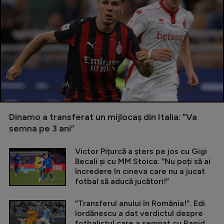
Dinamo a transferat un mijlocaș din Italia: ”Va
semna pe 3 ani”
Victor Pițurcă a șters pe jos cu Gigi
Becali și cu MM Stoica: ”Nu poți să ai
încredere în cineva care nu a jucat
fotbal să aducă jucători!”
”Transferul anului în România!”. Edi
Iordănescu a dat verdictul despre
fotbalistul care a semnat cu Rapid