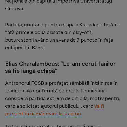
Națională din capitală împotriva Universitatății
Serie A
Craiova.
Bundesliga
Partida, contând pentru etapa a 3-a, aduce față-n-
Ligue 1
față primele două clasate din play-off,
Campionate
bucureștenii având un avans de 7 puncte în fața
echipei din Bănie.
Starurile fotbalului
EURO 2024
Elias Charalambous: ”Le-am cerut fanilor
să fie lângă echipă”
Stranieri
Clasamente
Antrenorul FCSB a prefațat sâmbătă întâlnirea în
tradiționala conferință de presă. Tehnicianul
consideră partida extrem de dificilă, motiv pentru
care a solicitat ajutorul publicului, care
va fi
Tenis
prezent în număr mare la stadion
.
Handbal
Totodată, cipriotul a atenționat că meciul,