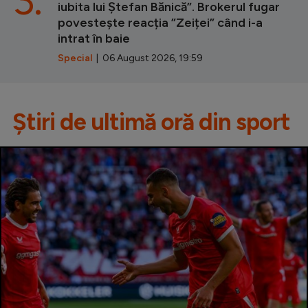
iubita lui Ștefan Bănică”. Brokerul fugar
povestește reacția ”Zeiței” când i-a
intrat în baie
Special
| 06 August 2026, 19:59
Știri de ultimă oră din sport