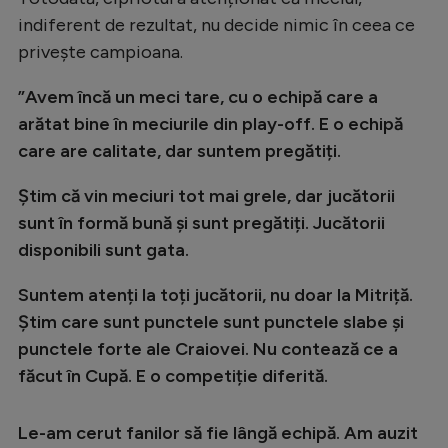
Natație
indiferent de rezultat, nu decide nimic în ceea ce
privește campioana.
Formula 1
Gimnastică
”Avem încă un meci tare, cu o echipă care a
arătat bine în meciurile din play-off. E o echipă
Auto
care are calitate, dar suntem pregătiți.
Rugby
Știm că vin meciuri tot mai grele, dar jucătorii
Ciclism
sunt în formă bună și sunt pregătiți. Jucătorii
Alte sporturi
disponibili sunt gata.
JO 2024
Suntem atenți la toți jucătorii, nu doar la Mitriță.
JO 2026
Știm care sunt punctele sunt punctele slabe și
punctele forte ale Craiovei. Nu contează ce a
făcut în Cupă. E o competiție diferită.
Le-am cerut fanilor să fie lângă echipă. Am auzit