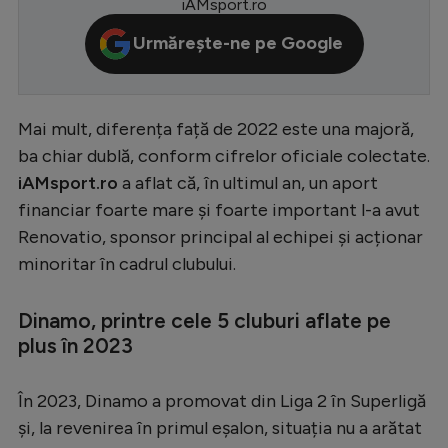
iAMsport.ro
Serie A
Urmărește-ne pe Google
Bundesliga
Ligue 1
Mai mult, diferența față de 2022 este una majoră,
Campionate
ba chiar dublă, conform cifrelor oficiale colectate.
Starurile fotbalului
iAMsport.ro
a aflat că, în ultimul an, un aport
financiar foarte mare și foarte important l-a avut
EURO 2024
Renovatio, sponsor principal al echipei și acționar
Stranieri
minoritar în cadrul clubului.
Clasamente
Dinamo, printre cele 5 cluburi aflate pe
plus în 2023
Tenis
În 2023, Dinamo a promovat din Liga 2 în Superligă
și, la revenirea în primul eșalon, situația nu a arătat
Handbal