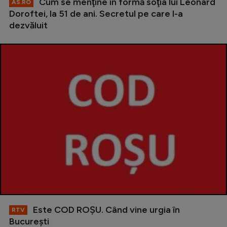
Cum se menţine în formă soţia lui Leonard
AS.RO
Doroftei, la 51 de ani. Secretul pe care l-a
dezvăluit
Este COD ROŞU. Când vine urgia în
RTV
Bucureşti