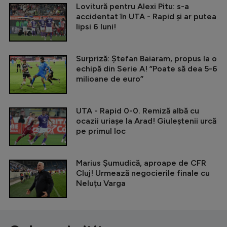
Lovitură pentru Alexi Pitu: s-a
accidentat în UTA - Rapid și ar putea
lipsi 6 luni!
Surpriză: Ștefan Baiaram, propus la o
echipă din Serie A! ”Poate să dea 5-6
milioane de euro”
UTA - Rapid 0-0. Remiză albă cu
ocazii uriașe la Arad! Giuleștenii urcă
pe primul loc
Marius Șumudică, aproape de CFR
Cluj! Urmează negocierile finale cu
Neluțu Varga