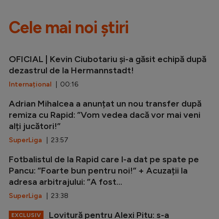
Cele mai noi știri
OFICIAL | Kevin Ciubotariu și-a găsit echipă după
dezastrul de la Hermannstadt!
Internațional
| 00:16
Adrian Mihalcea a anunțat un nou transfer după
remiza cu Rapid: ”Vom vedea dacă vor mai veni
alți jucători!”
SuperLiga
| 23:57
Fotbalistul de la Rapid care l-a dat pe spate pe
Pancu: ”Foarte bun pentru noi!” + Acuzații la
adresa arbitrajului: ”A fost...
SuperLiga
| 23:38
Lovitură pentru Alexi Pitu: s-a
EXCLUSIV