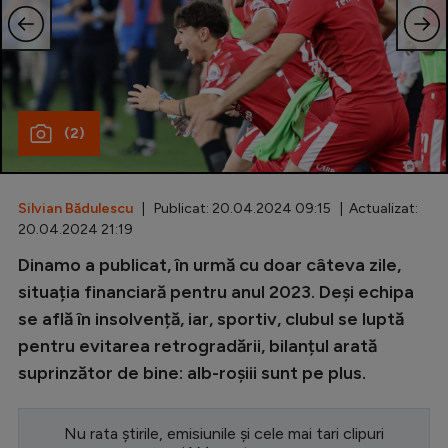
Special
Diverse
Inedit
(2)
Clasamente
Silvian Bădulescu
| Publicat: 20.04.2024 09:15 | Actualizat:
20.04.2024 21:19
Champions League
Dinamo a publicat, în urmă cu doar câteva zile,
situația financiară pentru anul 2023. Deși echipa
Europa League
se află în insolvență, iar, sportiv, clubul se luptă
Conference League
pentru evitarea retrogradării, bilanțul arată
CM 2026
suprinzător de bine: alb-roșiii sunt pe plus.
Premier League
Nu rata știrile, emisiunile și cele mai tari clipuri
LaLiga