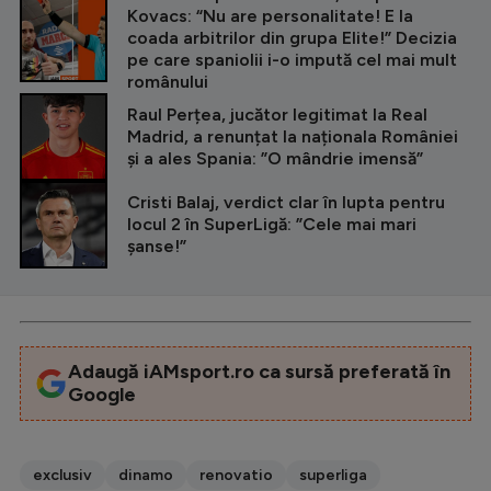
Kovacs: “Nu are personalitate! E la
coada arbitrilor din grupa Elite!” Decizia
pe care spaniolii i-o impută cel mai mult
românului
Raul Perțea, jucător legitimat la Real
Madrid, a renunțat la naționala României
și a ales Spania: ”O mândrie imensă”
Cristi Balaj, verdict clar în lupta pentru
locul 2 în SuperLigă: ”Cele mai mari
șanse!”
Adaugă iAMsport.ro ca sursă preferată în
Google
exclusiv
dinamo
renovatio
superliga