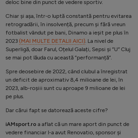
deloc bine din punct de vedere sportiv.
Natație
Chiar și așa, într-o luptă constantă pentru evitarea
Formula 1
retrogradării, în insolvență, precum și fără vreun
Gimnastică
fotbalist vândut pe bani, Dinamo a ieșit pe plus în
Auto
2023
(MAI MULTE DETALII AICI)
. La nivel de
Superligă, doar Farul, Oțelul Galați, Sepsi și ”U” Cluj
Rugby
se mai pot lăuda cu această ”performanță”.
Ciclism
Spre deosebire de 2022, când clubul a înregistrat
Alte sporturi
un deficit de aproximativ 8,4 milioane de lei, în
JO 2024
2023, alb-roșiii sunt cu aproape 9 milioane de lei
pe plus.
JO 2026
Dar cărui fapt se datorează aceste cifre?
iAMsport.ro
a aflat că un mare aport din punct de
vedere financiar l-a avut Renovatio, sponsor și