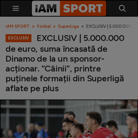
iAM SPORT
Fotbal
SuperLiga
EXCLUSIV | 5.000.000 de eu
EXCLUSIV | 5.000.000
EXCLUSIV
de euro, suma încasată de
Dinamo de la un sponsor-
acționar. ”Câinii”, printre
puținele formații din Superligă
SuperLiga
aflate pe plus
Liga 2
Cupa României
Echipa Națională
U21
Fotbal feminin