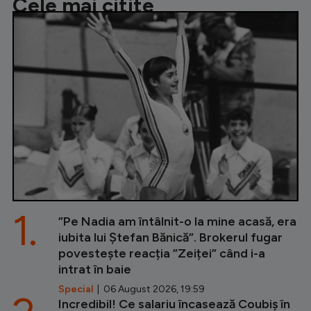
Cele mai citite
1.
”Pe Nadia am întâlnit-o la mine acasă, era
iubita lui Ștefan Bănică”. Brokerul fugar
povestește reacția ”Zeiței” când i-a
intrat în baie
Special
| 06 August 2026, 19:59
Incredibil! Ce salariu încasează Coubiș în