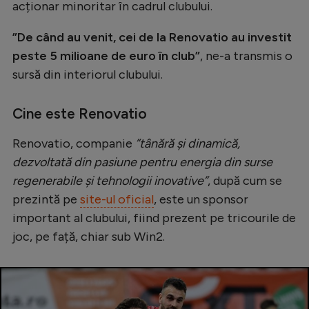
Intră în cont
acționar minoritar în cadrul clubului.
Creează cont
”De când au venit, cei de la Renovatio au investit
peste 5 milioane de euro în club”
, ne-a transmis o
sursă din interiorul clubului.
Cine este Renovatio
Renovatio, companie
”tânără și dinamică,
dezvoltată din pasiune pentru energia din surse
regenerabile și tehnologii inovative”
, după cum se
prezintă pe
site-ul oficial
, este un sponsor
important al clubului, fiind prezent pe tricourile de
joc, pe față, chiar sub Win2.