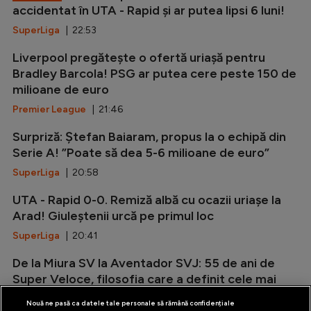
accidentat în UTA - Rapid și ar putea lipsi 6 luni!
SuperLiga
| 22:53
Liverpool pregătește o ofertă uriașă pentru
Bradley Barcola! PSG ar putea cere peste 150 de
milioane de euro
Premier League
| 21:46
Surpriză: Ștefan Baiaram, propus la o echipă din
Serie A! ”Poate să dea 5-6 milioane de euro”
SuperLiga
| 20:58
UTA - Rapid 0-0. Remiză albă cu ocazii uriașe la
Arad! Giuleștenii urcă pe primul loc
SuperLiga
| 20:41
De la Miura SV la Aventador SVJ: 55 de ani de
Super Veloce, filosofia care a definit cele mai
radicale Lamborghini V12
Nouă ne pasă ca datele tale personale să rămână confidențiale