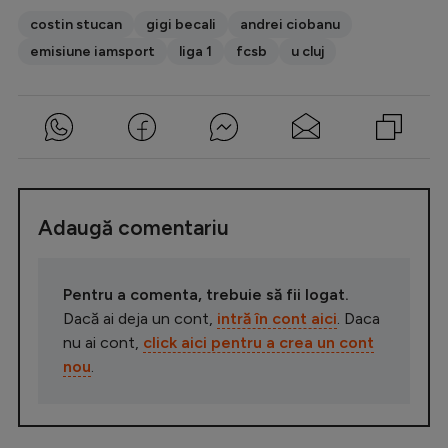
costin stucan
gigi becali
andrei ciobanu
emisiune iamsport
liga 1
fcsb
u cluj
Adaugă comentariu
Pentru a comenta, trebuie să fii logat.
Dacă ai deja un cont,
intră în cont aici
. Daca
nu ai cont,
click aici pentru a crea un cont
nou
.