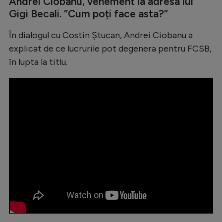
Andrei Ciobanu, vehement la adresa lui
Natație
Gigi Becali. ”Cum poți face asta?”
Formula 1
În dialogul cu Costin Ștucan, Andrei Ciobanu a
Gimnastică
explicat de ce lucrurile pot degenera pentru FCSB,
în lupta la titlu.
Auto
Rugby
Ciclism
Alte sporturi
JO 2024
JO 2026