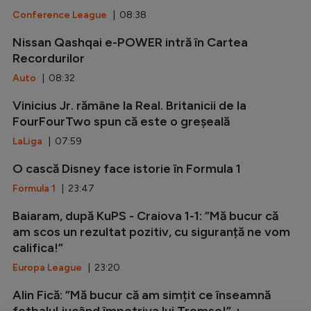
Conference League
| 08:38
Nissan Qashqai e-POWER intră în Cartea
Recordurilor
Auto
| 08:32
Vinicius Jr. rămâne la Real. Britanicii de la
FourFourTwo spun că este o greșeală
LaLiga
| 07:59
O cască Disney face istorie în Formula 1
Formula 1
| 23:47
Baiaram, după KuPS - Craiova 1-1: ”Mă bucur că
am scos un rezultat pozitiv, cu siguranță ne vom
califica!”
Europa League
| 23:20
Alin Fică: ”Mă bucur că am simțit ce înseamnă