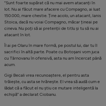
Intră în cont
”Sunt foarte supărat că nu mai avem atacanți în
Creează cont
lot. Nu ai făcut mare afacere cu Compagno, ai luat
150.000, mare chestie. Ține acolo, un atacant, Ianis
Stoica, dacă nu voiai Compagno, măcar țineai pe
cineva. Nu poți să ai pretenții de titlu și tu să nu ai
atacant în lot.
Îl ai pe Olaru în mare formă, pe postul lui, dar tu îl
sacrifici în altă parte. Poate cu Botoșani vom juca
cu Târnovanu în ofensivă, asta nu am încercat până
acum.
Gigi Becali vrea recunoaștere, el pentru asta
trăiește, cu asta se hrănește. El vrea să audă cum e
lădat că a făcut el nu știu ce mutare inteligentă la
echipă” a declarat Ciobanu.