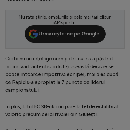
Serie A
Nu rata știrile, emisiunile și cele mai tari clipuri
Bundesliga
iAMsport.ro
Ligue 1
Urmărește-ne pe Google
Campionate
Starurile fotbalului
Ciobanu nu înțelege cum patronul nu a păstrat
EURO 2024
niciun vârf autentic în lot și această decizie se
Stranieri
poate întoarce împotriva echipei, mai ales după
ce Rapid s-a apropiat la 7 puncte de liderul
Clasamente
campionatului.
În plus, lotul FCSB-ului nu pare la fel de echilibrat
valoric precum cel al rivalei din Giulești.
Tenis
Handbal