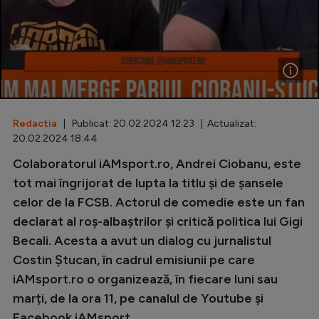
Special
Diverse
Inedit
Clasamente
Redactia
| Publicat: 20.02.2024 12:23 | Actualizat:
20.02.2024 18:44
Colaboratorul iAMsport.ro, Andrei Ciobanu, este
Champions League
tot mai îngrijorat de lupta la titlu și de șansele
celor de la FCSB. Actorul de comedie este un fan
Europa League
declarat al roș-albaștrilor și critică politica lui Gigi
Conference League
Becali. Acesta a avut un dialog cu jurnalistul
Costin Ștucan, în cadrul emisiunii pe care
CM 2026
iAMsport.ro o organizează, în fiecare luni sau
Premier League
marți, de la ora 11, pe canalul de Youtube și
LaLiga
Facebook iAMsport.