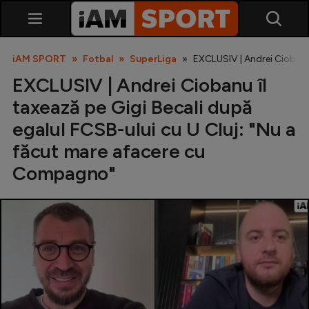
iAM SPORT
Fotbal
SuperLiga
EXCLUSIV | Andrei Ciobanu
EXCLUSIV | Andrei Ciobanu îl
taxează pe Gigi Becali după
egalul FCSB-ului cu U Cluj: "Nu a
făcut mare afacere cu
Compagno"
SuperLiga
Liga 2
Cupa României
Echipa Națională
U21
Fotbal feminin