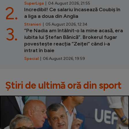
SuperLiga
| 04 August 2026, 21:55
2.
Incredibil! Ce salariu încasează Coubiș în
a liga a doua din Anglia
Stranieri
| 05 August 2026, 12:34
3.
”Pe Nadia am întâlnit-o la mine acasă, era
iubita lui Ștefan Bănică”. Brokerul fugar
povestește reacția ”Zeiței” când i-a
intrat în baie
Special
| 06 August 2026, 19:59
Știri de ultimă oră din sport