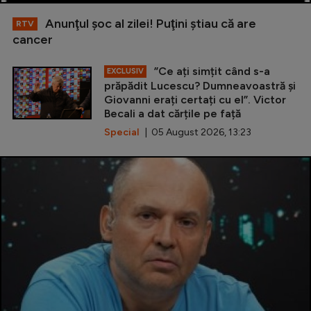
Anunţul şoc al zilei! Puţini ştiau că are
RTV
cancer
”Ce ați simțit când s-a
EXCLUSIV
prăpădit Lucescu? Dumneavoastră și
Giovanni erați certați cu el”. Victor
Becali a dat cărțile pe față
Special
| 05 August 2026, 13:23