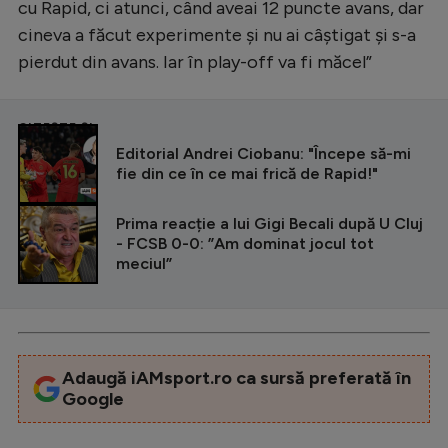
cu Rapid, ci atunci, când aveai 12 puncte avans, dar
cineva a făcut experimente și nu ai câștigat și s-a
pierdut din avans. Iar în play-off va fi măcel”
CITEȘTE ȘI
Editorial Andrei Ciobanu: "Începe să-mi
fie din ce în ce mai frică de Rapid!"
Prima reacție a lui Gigi Becali după U Cluj
- FCSB 0-0: ”Am dominat jocul tot
meciul”
Adaugă iAMsport.ro ca sursă preferată în
Google