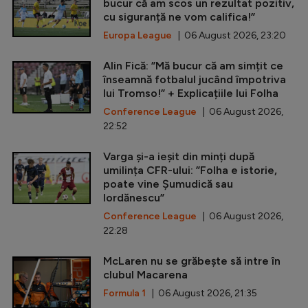
bucur că am scos un rezultat pozitiv,
cu siguranță ne vom califica!”
Europa League
| 06 August 2026, 23:20
Alin Fică: ”Mă bucur că am simțit ce
înseamnă fotbalul jucând împotriva
lui Tromso!” + Explicațiile lui Folha
Conference League
| 06 August 2026,
22:52
Varga și-a ieșit din minți după
umilința CFR-ului: ”Folha e istorie,
poate vine Șumudică sau
Iordănescu”
Conference League
| 06 August 2026,
22:28
McLaren nu se grăbește să intre în
clubul Macarena
Formula 1
| 06 August 2026, 21:35