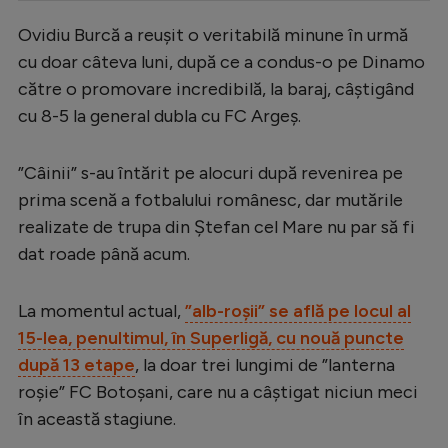
Serie A
Ovidiu Burcă a reușit o veritabilă minune în urmă
cu doar câteva luni, după ce a condus-o pe Dinamo
Bundesliga
către o promovare incredibilă, la baraj, câștigând
Ligue 1
cu 8-5 la general dubla cu FC Argeș.
Campionate
”Câinii” s-au întărit pe alocuri după revenirea pe
Starurile fotbalului
prima scenă a fotbalului românesc, dar mutările
EURO 2024
realizate de trupa din Ștefan cel Mare nu par să fi
Stranieri
dat roade până acum.
Clasamente
La momentul actual,
”alb-roșii” se află pe locul al
15-lea, penultimul, în Superligă, cu nouă puncte
după 13 etape
, la doar trei lungimi de ”lanterna
roșie” FC Botoșani, care nu a câștigat niciun meci
Tenis
în această stagiune.
Handbal