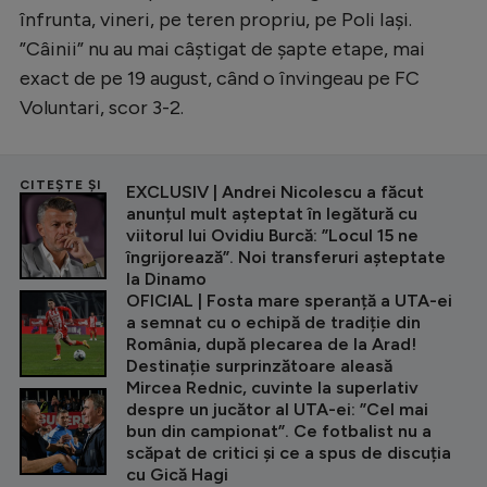
înfrunta, vineri, pe teren propriu, pe Poli Iași.
”Câinii” nu au mai câștigat de șapte etape, mai
exact de pe 19 august, când o învingeau pe FC
Voluntari, scor 3-2.
CITEȘTE ȘI
EXCLUSIV | Andrei Nicolescu a făcut
anunțul mult așteptat în legătură cu
viitorul lui Ovidiu Burcă: ”Locul 15 ne
îngrijorează”. Noi transferuri așteptate
la Dinamo
OFICIAL | Fosta mare speranță a UTA-ei
a semnat cu o echipă de tradiție din
România, după plecarea de la Arad!
Destinație surprinzătoare aleasă
Mircea Rednic, cuvinte la superlativ
despre un jucător al UTA-ei: ”Cel mai
bun din campionat”. Ce fotbalist nu a
scăpat de critici și ce a spus de discuția
cu Gică Hagi