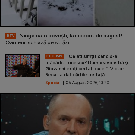
Ninge ca-n povești, la început de august!
RTV
Oamenii schiază pe străzi
”Ce ați simțit când s-a
EXCLUSIV
prăpădit Lucescu? Dumneavoastră și
Giovanni erați certați cu el”. Victor
Becali a dat cărțile pe față
Special
| 05 August 2026, 13:23