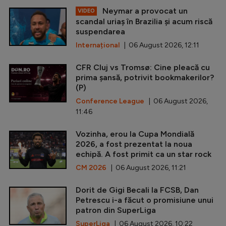
Neymar a provocat un
VIDEO
scandal uriaș în Brazilia și acum riscă
suspendarea
Internațional
| 06 August 2026, 12:11
CFR Cluj vs Tromsø: Cine pleacă cu
prima șansă, potrivit bookmakerilor?
(P)
Conference League
| 06 August 2026,
11:46
Vozinha, erou la Cupa Mondială
2026, a fost prezentat la noua
echipă. A fost primit ca un star rock
CM 2026
| 06 August 2026, 11:21
Dorit de Gigi Becali la FCSB, Dan
Petrescu i-a făcut o promisiune unui
patron din SuperLiga
SuperLiga
| 06 August 2026, 10:22