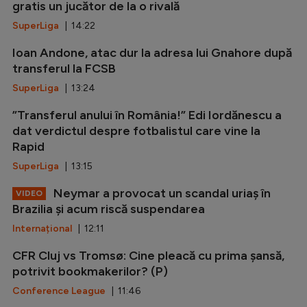
gratis un jucător de la o rivală
SuperLiga
| 14:22
Ioan Andone, atac dur la adresa lui Gnahore după
transferul la FCSB
SuperLiga
| 13:24
”Transferul anului în România!” Edi Iordănescu a
dat verdictul despre fotbalistul care vine la
Rapid
SuperLiga
| 13:15
Neymar a provocat un scandal uriaș în
VIDEO
Brazilia și acum riscă suspendarea
Internațional
| 12:11
CFR Cluj vs Tromsø: Cine pleacă cu prima șansă,
potrivit bookmakerilor? (P)
Conference League
| 11:46