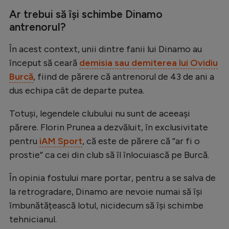
Natație
Ar trebui să își schimbe Dinamo
antrenorul?
Formula 1
Gimnastică
În acest context, unii dintre fanii lui Dinamo au
început să ceară
demisia sau demiterea lui Ovidiu
Auto
Burcă
, fiind de părere că antrenorul de 43 de ani a
Rugby
dus echipa cât de departe putea.
Ciclism
Totuși, legendele clubului nu sunt de aceeași
Alte sporturi
părere. Florin Prunea a dezvăluit, în exclusivitate
pentru
iAM Sport
, că este de părere că ”ar fi o
JO 2024
prostie” ca cei din club să îl înlocuiască pe Burcă.
JO 2026
În opinia fostului mare portar, pentru a se salva de
la retrogradare, Dinamo are nevoie numai să își
îmbunătățească lotul, nicidecum să își schimbe
tehnicianul.