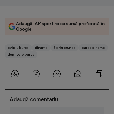
Adaugă iAMsport.ro ca sursă preferată în
Google
ovidiu burca
dinamo
florin prunea
burca dinamo
demitere burca
Adaugă comentariu