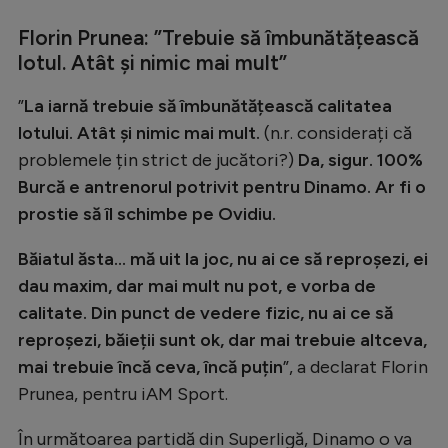
Intră în cont
Florin Prunea: ”Trebuie să îmbunătățească
Creează cont
lotul. Atât și nimic mai mult”
”
La iarnă trebuie să îmbunătățească calitatea
lotului. Atât și nimic mai mult.
(n.r. considerați că
problemele țin strict de jucători?)
Da, sigur. 100%
Burcă e antrenorul potrivit pentru Dinamo. Ar fi o
prostie să îl schimbe pe Ovidiu.
Băiatul ăsta... mă uit la joc, nu ai ce să reproșezi, ei
dau maxim, dar mai mult nu pot, e vorba de
calitate. Din punct de vedere fizic, nu ai ce să
reproșezi, băieții sunt ok, dar mai trebuie altceva,
mai trebuie încă ceva, încă puțin
”, a declarat Florin
Prunea, pentru iAM Sport.
În următoarea partidă din Superligă, Dinamo o va