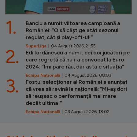
1.
Banciu a numit viitoarea campioană a
României: ”O să câștige atât sezonul
regulat, cât și play-off-ul!”
SuperLiga
| 04 August 2026, 21:55
2.
Edi Iordănescu a numit cei doi jucători pe
care regretă că nu i-a convocat la Euro
2024: ”Îmi pare rău, dar asta e situația”
Echipa Națională
| 04 August 2026, 08:03
3.
Fostul selecționer al României a anunțat
că vrea să revină la națională: ”Mi-aș dori
să reușesc o performanță mai mare
decât ultima!”
Echipa Națională
| 03 August 2026, 18:02