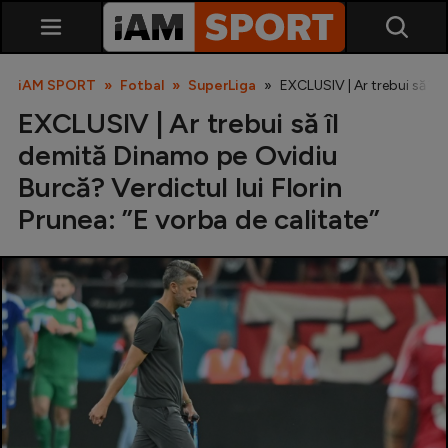
iAM SPORT
Fotbal
SuperLiga
EXCLUSIV | Ar trebui să îl 
EXCLUSIV | Ar trebui să îl
demită Dinamo pe Ovidiu
Burcă? Verdictul lui Florin
Prunea: ”E vorba de calitate”
SuperLiga
Liga 2
Cupa României
Echipa Națională
U21
Fotbal feminin