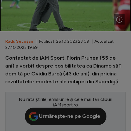
Special
Diverse
Inedit
Radu Secoșan
| Publicat: 26.10.2023 23:09 | Actualizat:
Clasamente
27.10.2023 19:59
Contactat de iAM Sport, Florin Prunea (55 de
ani) a vorbit despre posibilitatea ca Dinamo să îl
demită pe Ovidiu Burcă (43 de ani), din pricina
Champions League
rezultatelor modeste ale echipei din Superligă.
Europa League
Conference League
Nu rata știrile, emisiunile și cele mai tari clipuri
iAMsport.ro
CM 2026
Urmărește-ne pe Google
Premier League
LaLiga