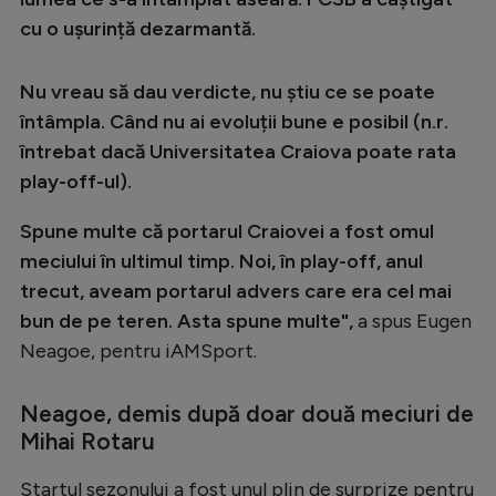
Intră în cont
cu o ușurință dezarmantă.
Creează cont
Nu vreau să dau verdicte, nu știu ce se poate
întâmpla. Când nu ai evoluții bune e posibil (n.r.
întrebat dacă Universitatea Craiova poate rata
play-off-ul).
Spune multe că portarul Craiovei a fost omul
meciului în ultimul timp. Noi, în play-off, anul
trecut, aveam portarul advers care era cel mai
bun de pe teren. Asta spune multe",
a spus Eugen
Neagoe, pentru iAMSport.
Neagoe, demis după doar două meciuri de
Mihai Rotaru
Startul sezonului a fost unul plin de surprize pentru