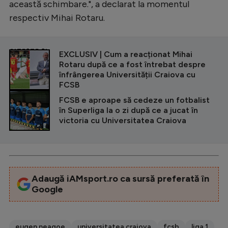
această schimbare.", a declarat la momentul
respectiv Mihai Rotaru.
CITEȘTE ȘI
EXCLUSIV | Cum a reacționat Mihai
Rotaru după ce a fost întrebat despre
înfrângerea Universității Craiova cu
FCSB
FCSB e aproape să cedeze un fotbalist
în Superliga la o zi după ce a jucat în
victoria cu Universitatea Craiova
Adaugă iAMsport.ro ca sursă preferată în
Google
eugen neagoe
universitatea craiova
fcsb
liga 1