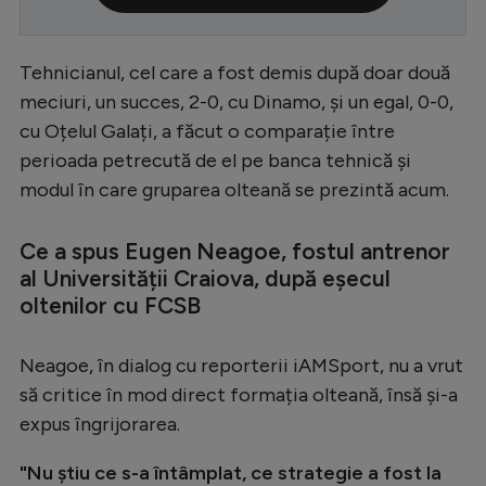
Serie A
Bundesliga
Tehnicianul, cel care a fost demis după doar două
meciuri, un succes, 2-0, cu Dinamo, și un egal, 0-0,
Ligue 1
cu Oțelul Galați, a făcut o comparație între
Campionate
perioada petrecută de el pe banca tehnică și
modul în care gruparea olteană se prezintă acum.
Starurile fotbalului
EURO 2024
Ce a spus Eugen Neagoe, fostul antrenor
Stranieri
al Universității Craiova, după eșecul
oltenilor cu FCSB
Clasamente
Neagoe, în dialog cu reporterii iAMSport, nu a vrut
să critice în mod direct formația olteană, însă și-a
expus îngrijorarea.
Tenis
Handbal
"Nu știu ce s-a întâmplat, ce strategie a fost la