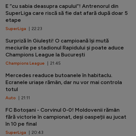
E ”cu sabia deasupra capului”! Antrenorul din
SuperLiga care riscă să fie dat afară după doar 5
etape
SuperLiga
| 22:23
Surpriză în Giulești! O campioană își mută
meciurile pe stadionul Rapidului și poate aduce
Champions League la București
Champions League
| 21:45
Mercedes readuce butoanele în habitaclu.
Ecranele uriașe rămân, dar nu vor mai controla
totul
Auto
| 21:11
FC Botoșani - Corvinul 0-0! Moldovenii rămân
fără victorie în campionat, deși oaspeții au jucat
în 10 pe final
SuperLiga
| 20:43