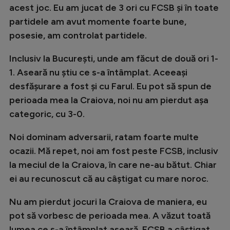
acest joc. Eu am jucat de 3 ori cu FCSB și în toate
Natație
partidele am avut momente foarte bune,
Formula 1
posesie, am controlat partidele.
Gimnastică
Inclusiv la București, unde am făcut de două ori 1-
Auto
1. Aseară nu știu ce s-a întâmplat. Aceeași
desfășurare a fost și cu Farul. Eu pot să spun de
Rugby
perioada mea la Craiova, noi nu am pierdut așa
Ciclism
categoric, cu 3-0.
Alte sporturi
Noi dominam adversarii, ratam foarte multe
JO 2024
ocazii. Mă repet, noi am fost peste FCSB, inclusiv
JO 2026
la meciul de la Craiova, în care ne-au bătut. Chiar
ei au recunoscut că au câștigat cu mare noroc.
Nu am pierdut jocuri la Craiova de maniera, eu
pot să vorbesc de perioada mea. A văzut toată
lumea ce s-a întâmplat aseară. FCSB a câștigat