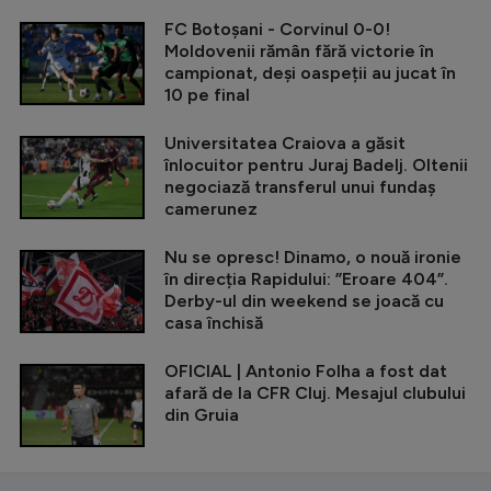
FC Botoșani - Corvinul 0-0!
Moldovenii rămân fără victorie în
campionat, deși oaspeții au jucat în
10 pe final
Universitatea Craiova a găsit
înlocuitor pentru Juraj Badelj. Oltenii
negociază transferul unui fundaș
camerunez
Nu se opresc! Dinamo, o nouă ironie
în direcția Rapidului: ”Eroare 404”.
Derby-ul din weekend se joacă cu
casa închisă
OFICIAL | Antonio Folha a fost dat
afară de la CFR Cluj. Mesajul clubului
din Gruia