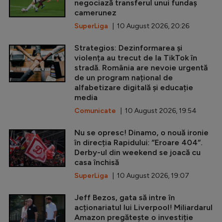
negociază transferul unui fundaș
camerunez
SuperLiga
| 10 August 2026, 20:26
Strategios: Dezinformarea și
violența au trecut de la TikTok în
stradă. România are nevoie urgentă
de un program național de
alfabetizare digitală și educație
media
Comunicate
| 10 August 2026, 19:54
Nu se opresc! Dinamo, o nouă ironie
în direcția Rapidului: ”Eroare 404”.
Derby-ul din weekend se joacă cu
casa închisă
SuperLiga
| 10 August 2026, 19:07
Jeff Bezos, gata să intre în
acționariatul lui Liverpool! Miliardarul
Amazon pregătește o investiție