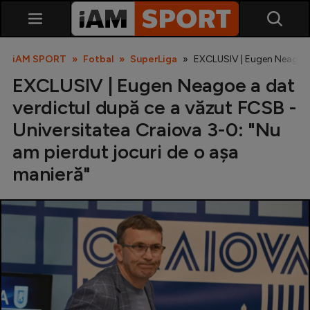
iAM SPORT
Fotbal
SuperLiga
EXCLUSIV | Eugen Neagoe a
EXCLUSIV | Eugen Neagoe a dat
verdictul după ce a văzut FCSB -
Universitatea Craiova 3-0: "Nu
am pierdut jocuri de o așa
manieră"
SuperLiga
Liga 2
Cupa României
Echipa Națională
U21
Fotbal feminin