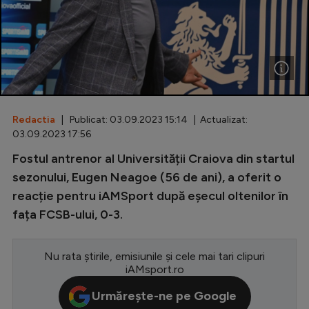
Special
Diverse
Inedit
Clasamente
Redactia
| Publicat: 03.09.2023 15:14 | Actualizat:
03.09.2023 17:56
Fostul antrenor al Universității Craiova din startul
Champions League
sezonului, Eugen Neagoe (56 de ani), a oferit o
reacție pentru iAMSport după eșecul oltenilor în
Europa League
fața FCSB-ului, 0-3.
Conference League
CM 2026
Nu rata știrile, emisiunile și cele mai tari clipuri
iAMsport.ro
Premier League
Urmărește-ne pe Google
LaLiga