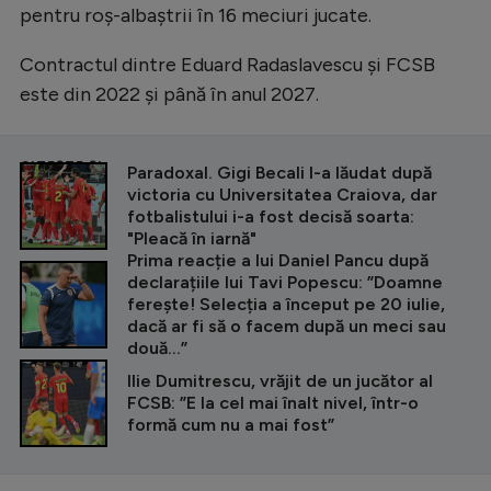
pentru roș-albaștrii în 16 meciuri jucate.
Contractul dintre Eduard Radaslavescu și FCSB
este din 2022 și până în anul 2027.
CITEȘTE ȘI
Paradoxal. Gigi Becali l-a lăudat după
victoria cu Universitatea Craiova, dar
fotbalistului i-a fost decisă soarta:
"Pleacă în iarnă"
Prima reacție a lui Daniel Pancu după
declarațiile lui Tavi Popescu: ”Doamne
ferește! Selecția a început pe 20 iulie,
dacă ar fi să o facem după un meci sau
două...”
Ilie Dumitrescu, vrăjit de un jucător al
FCSB: ”E la cel mai înalt nivel, într-o
formă cum nu a mai fost”