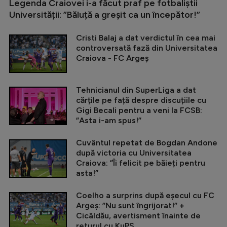
Legenda Craiovei i-a făcut praf pe fotbaliștii
Universității: ”Băluță a greșit ca un începător!”
Cristi Balaj a dat verdictul în cea mai
controversată fază din Universitatea
Craiova - FC Argeș
Tehnicianul din SuperLiga a dat
cărțile pe față despre discuțiile cu
Gigi Becali pentru a veni la FCSB:
”Asta i-am spus!”
Cuvântul repetat de Bogdan Andone
după victoria cu Universitatea
Craiova: ”Îi felicit pe băieți pentru
asta!”
Coelho a surprins după eșecul cu FC
Argeș: ”Nu sunt îngrijorat!” +
Cicâldău, avertisment înainte de
returul cu KuPS