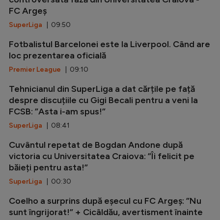
FC Argeș
SuperLiga
| 09:50
Fotbalistul Barcelonei este la Liverpool. Când are
loc prezentarea oficială
Premier League
| 09:10
Tehnicianul din SuperLiga a dat cărțile pe față
despre discuțiile cu Gigi Becali pentru a veni la
FCSB: ”Asta i-am spus!”
SuperLiga
| 08:41
Cuvântul repetat de Bogdan Andone după
victoria cu Universitatea Craiova: ”Îi felicit pe
băieți pentru asta!”
SuperLiga
| 00:30
Coelho a surprins după eșecul cu FC Argeș: ”Nu
sunt îngrijorat!” + Cicâldău, avertisment înainte