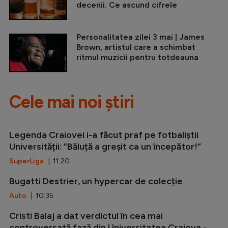
decenii. Ce ascund cifrele
Personalitatea zilei 3 mai | James
Brown, artistul care a schimbat
ritmul muzicii pentru totdeauna
Cele mai noi știri
Legenda Craiovei i-a făcut praf pe fotbaliștii
Universității: ”Băluță a greșit ca un începător!”
SuperLiga
| 11:20
Bugatti Destrier, un hypercar de colecție
Auto
| 10:35
Cristi Balaj a dat verdictul în cea mai
controversată fază din Universitatea Craiova -