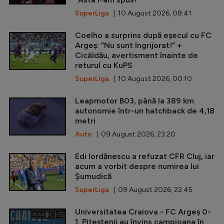
SuperLiga
| 10 August 2026, 08:41
Coelho a surprins după eșecul cu FC
Argeș: ”Nu sunt îngrijorat!” +
Cicâldău, avertisment înainte de
returul cu KuPS
SuperLiga
| 10 August 2026, 00:10
Leapmotor B03, până la 389 km
autonomie într-un hatchback de 4,18
metri
Auto
| 09 August 2026, 23:20
Edi Iordănescu a refuzat CFR Cluj, iar
acum a vorbit despre numirea lui
Șumudică
SuperLiga
| 09 August 2026, 22:45
Universitatea Craiova - FC Argeș 0-
1. Piteștenii au învins campioana în