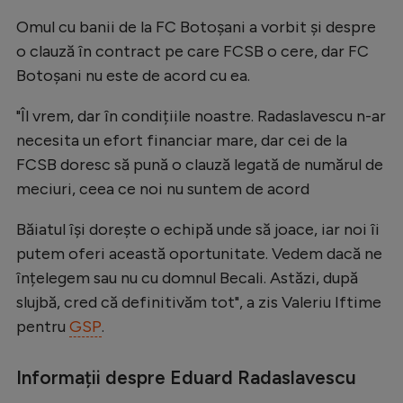
Natație
Omul cu banii de la FC Botoșani a vorbit și despre
o clauză în contract pe care FCSB o cere, dar FC
Formula 1
Botoșani nu este de acord cu ea.
Gimnastică
"Îl vrem, dar în condițiile noastre. Radaslavescu n-ar
Auto
necesita un efort financiar mare, dar cei de la
Rugby
FCSB doresc să pună o clauză legată de numărul de
Ciclism
meciuri, ceea ce noi nu suntem de acord
Alte sporturi
Băiatul își dorește o echipă unde să joace, iar noi îi
JO 2024
putem oferi această oportunitate. Vedem dacă ne
înțelegem sau nu cu domnul Becali. Astăzi, după
JO 2026
slujbă, cred că definitivăm tot", a zis Valeriu Iftime
pentru
GSP
.
Informații despre Eduard Radaslavescu