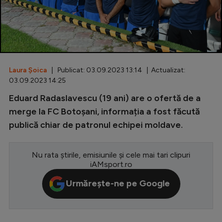
Special
Diverse
Inedit
Laura Șoica
| Publicat: 03.09.2023 13:14 | Actualizat:
Clasamente
03.09.2023 14:25
Eduard Radaslavescu (19 ani) are o ofertă de a
merge la FC Botoșani, informația a fost făcută
publică chiar de patronul echipei moldave.
Champions League
Europa League
Nu rata știrile, emisiunile și cele mai tari clipuri
Conference League
iAMsport.ro
CM 2026
Urmărește-ne pe Google
Premier League
LaLiga