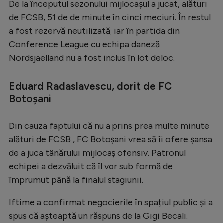
De la începutul sezonului mijlocașul a jucat, alături
Serie A
de FCSB, 51 de de minute în cinci meciuri. În restul
a fost rezervă neutilizată, iar în partida din
Bundesliga
Conference League cu echipa daneză
Ligue 1
Nordsjaelland nu a fost inclus în lot deloc.
Campionate
Eduard Radaslavescu, dorit de FC
Starurile fotbalului
Botoșani
EURO 2024
Stranieri
Din cauza faptului că nu a prins prea multe minute
alături de FCSB , FC Botoșani vrea să îi ofere șansa
Clasamente
de a juca tânărului mijlocaș ofensiv. Patronul
echipei a dezvăluit că îl vor sub formă de
împrumut până la finalul stagiunii.
Tenis
Iftime a confirmat negocierile în spațiul public și a
Handbal
spus că așteaptă un răspuns de la Gigi Becali.