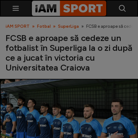
iAM SPORT
Fotbal
SuperLiga
FCSB e aproape să cedeze un
FCSB e aproape să cedeze un
fotbalist în Superliga la o zi după
ce a jucat în victoria cu
Universitatea Craiova
SuperLiga
Liga 2
Cupa României
Echipa Națională
U21
Fotbal feminin