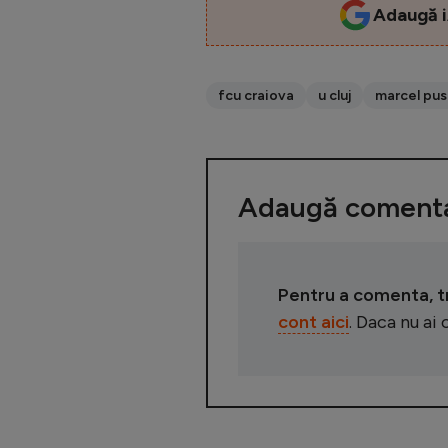
Adaugă i
fcu craiova
u cluj
marcel pu
Adaugă comenta
Pentru a comenta, tre
cont aici
. Daca nu ai