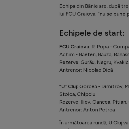
Echipa din Bănie are, după tre
lui FCU Craiova,
”nu se pune p
Echipele de start:
FCU Craiova:
R. Popa - Compag
Achim - Baeten, Bauza, Bahass
Rezerve: Gurău, Negru, Kvakic,
Antrenor: Nicolae Dică
”U” Cluj:
Gorcea - Dimitrov, Miro
Stoica, Chipciu
Rezerve: Iliev, Oancea, Pițian
Antrenor: Anton Petrea
În următoarea rundă, U Cluj va