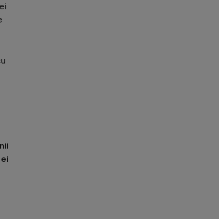
ei
e
cu
nii
 ei