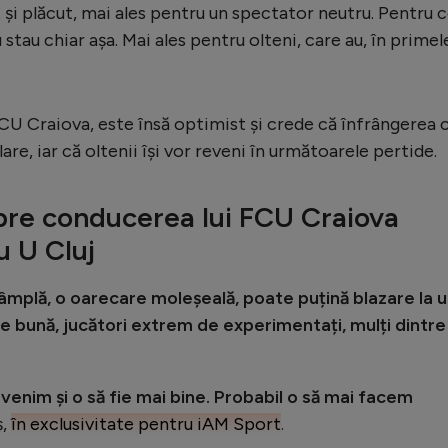
 și plăcut, mai ales pentru un spectator neutru. Pentru c
u stau chiar așa. Mai ales pentru olteni, care au, în primel
CU Craiova, este însă optimist și crede că înfrângerea 
are, iar că oltenii își vor reveni în următoarele pertide.
pre conducerea lui FCU Craiova
u U Cluj
mplă, o oarecare moleșeală, poate puțină blazare la u
te bună, jucători extrem de experimentați, mulți dintre
evenim și o să fie mai bine. Probabil o să mai facem
ș,
în exclusivitate pentru iAM Sport
.