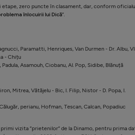
i etape, zero puncte în clasament, dar, conform oficialu
roblema înlocuirii lui Dică
”.
nucci, Paramatti, Henriques, Van Durmen - Dr. Albu, Vl
a - Chițu
 Padula, Asamouh, Ciobanu, Al. Pop, Sidibe, Blănuță
n, Mitrea, Vătăjelu - Bic, I. Filip, Nistor - D. Popa, I.
, Călugăr, perianu, Hofman, Tescan, Calcan, Popadiuc
 primi vizita ”prietenilor” de la Dinamo, pentru prima da