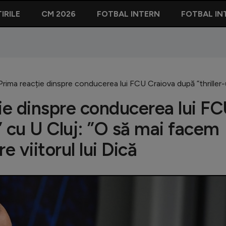
IRILE
CM 2026
FOTBAL INTERN
FOTBAL IN
ima reacție dinspre conducerea lui FCU Craiova după ”thriller-ul
ie dinspre conducerea lui F
l” cu U Cluj: ”O să mai facem
e viitorul lui Dică