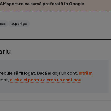
AMsport.ro ca sursă preferată în Google
scas
superliga
riu
buie să fii logat.
Dacă ai deja un cont,
intră în
 cont,
click aici pentru a crea un cont nou
.