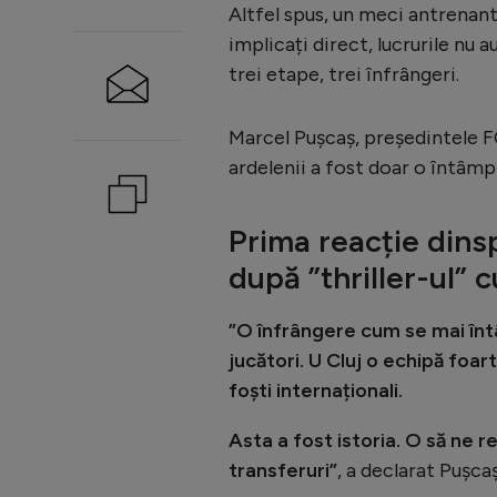
Altfel spus, un meci antrenant
implicați direct, lucrurile nu a
trei etape, trei înfrângeri.
Marcel Pușcaș, președintele F
ardelenii a fost doar o întâmpl
Prima reacție dins
după ”thriller-ul” c
”O înfrângere cum se mai întâ
jucători. U Cluj o echipă foar
foști internaționali.
Asta a fost istoria. O să ne r
transferuri”
, a declarat Pușca