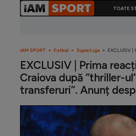
TOATE ST
iAM SPORT
Fotbal
SuperLiga
EXCLUSIV | Pr
EXCLUSIV | Prima reacț
Craiova după ”thriller-u
transferuri”. Anunț despr