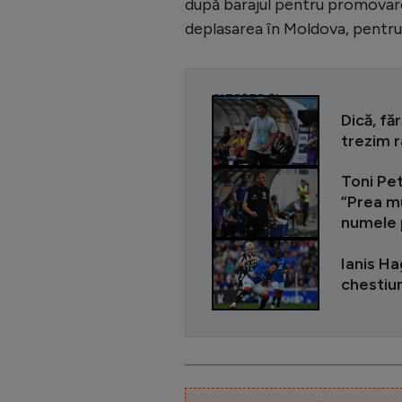
după barajul pentru promovar
deplasarea în Moldova, pentru
CITEȘTE ȘI
Dică, fă
trezim r
Toni Pet
”Prea mu
numele 
Ianis Ha
chestiu