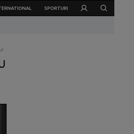
TERNATIONAL
SPORTURI
” cu U Cluj: ”O să mai facem transferuri”. Anunț despre viitorul 
CU