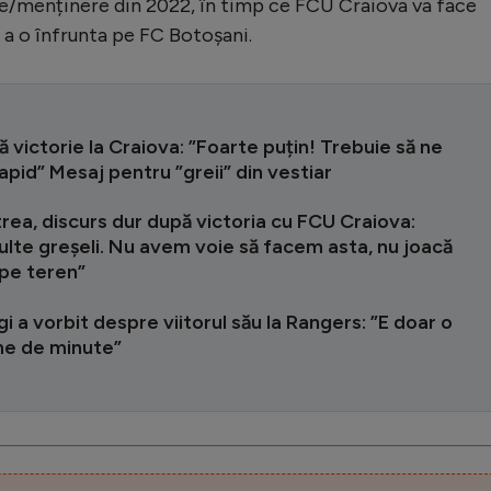
e/menținere din 2022, în timp ce FCU Craiova va face
 a o înfrunta pe FC Botoșani.
ră victorie la Craiova: ”Foarte puțin! Trebuie să ne
apid” Mesaj pentru ”greii” din vestiar
rea, discurs dur după victoria cu FCU Craiova:
lte greșeli. Nu avem voie să facem asta, nu joacă
pe teren”
gi a vorbit despre viitorul său la Rangers: ”E doar o
ne de minute”