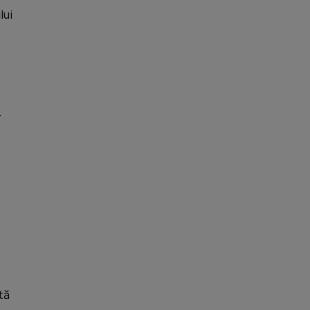
lui
.
tă