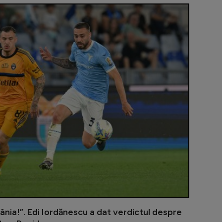
Victor Pițurc
ânia!”. Edi Iordănescu a dat verdictul despre