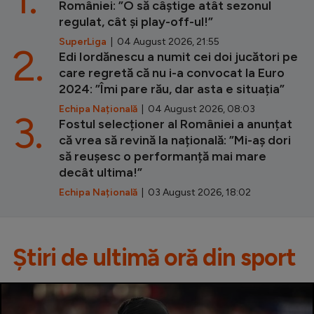
României: ”O să câștige atât sezonul
regulat, cât și play-off-ul!”
SuperLiga
| 04 August 2026, 21:55
2.
Edi Iordănescu a numit cei doi jucători pe
care regretă că nu i-a convocat la Euro
2024: ”Îmi pare rău, dar asta e situația”
Echipa Națională
| 04 August 2026, 08:03
3.
Fostul selecționer al României a anunțat
că vrea să revină la națională: ”Mi-aș dori
să reușesc o performanță mai mare
decât ultima!”
Echipa Națională
| 03 August 2026, 18:02
Știri de ultimă oră din sport