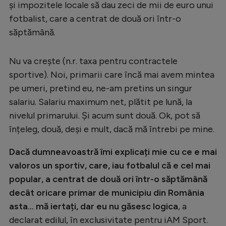
Intră în cont
și impozitele locale să dau zeci de mii de euro unui
fotbalist, care a centrat de două ori într-o
Creează cont
săptămână.
Nu va crește (n.r. taxa pentru contractele
sportive). Noi, primarii care încă mai avem mintea
pe umeri, pretind eu, ne-am pretins un singur
salariu. Salariu maximum net, plătit pe lună, la
nivelul primarului. Și acum sunt două. Ok, pot să
înțeleg, două, deși e mult, dacă mă întrebi pe mine.
Dacă dumneavoastră îmi explicați mie cu ce e mai
valoros un sportiv, care, iau fotbalul că e cel mai
popular, a centrat de două ori într-o săptămână
decât oricare primar de municipiu din România
asta... mă iertați, dar eu nu găsesc logica
, a
declarat edilul, în exclusivitate pentru iAM Sport.