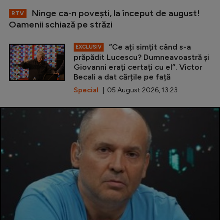
Ninge ca-n povești, la început de august!
RTV
Oamenii schiază pe străzi
”Ce ați simțit când s-a
EXCLUSIV
prăpădit Lucescu? Dumneavoastră și
Giovanni erați certați cu el”. Victor
Becali a dat cărțile pe față
Special
| 05 August 2026, 13:23