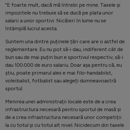
”E foarte mult, dacă mă întrebi pe mine. Taxele și
Natație
impozitele nu trebuie să se ducă pe plata unor
Formula 1
salarii a unor sportivi. Nicăieri în lume nu se
Gimnastică
întâmplă lucrul acesta.
Auto
Suntem una dintre puținele țări care are o astfel de
Rugby
reglementare. Eu nu pot să-i dau, indiferent cât de
bun sau de mai puțin bun e sportivul respectiv, să-i
Ciclism
dau 100.000 de euro salariu. Doar așa pentru că, eu
Alte sporturi
știu, poate primarul ales e mai filo-handabilst,
voleibalist, fotbalist sau alegeți dumneavoastră
JO 2024
sportul.
JO 2026
Menirea unei administrații locale este de a crea
infrastructura necesară pentru sportul de masă și
de a crea infrastructura necesară unor competiții
la cu totul și cu totul alt nivel. Nicidecum din taxele