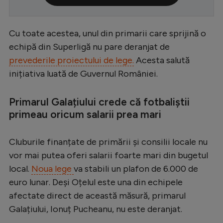
Serie A
Bundesliga
Cu toate acestea, unul din primarii care sprijină o
echipă din Superligă nu pare deranjat de
Ligue 1
prevederile proiectului de lege.
Acesta salută
Campionate
inițiativa luată de Guvernul României.
Starurile fotbalului
Primarul Galațiului crede că fotbaliștii
EURO 2024
primeau oricum salarii prea mari
Stranieri
Cluburile finanțate de primării și consilii locale nu
Clasamente
vor mai putea oferi salarii foarte mari din bugetul
local.
Noua lege
va stabili un plafon de 6.000 de
euro lunar. Deși Oțelul este una din echipele
afectate direct de această măsură, primarul
Tenis
Galațiului, Ionuț Pucheanu, nu este deranjat.
Handbal