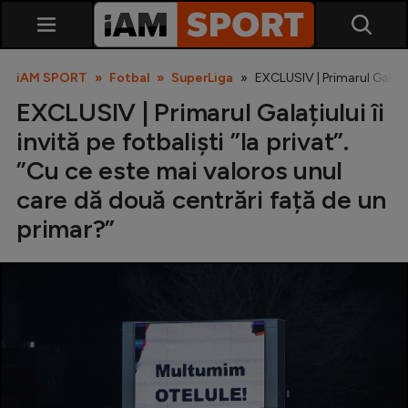
iAM SPORT
Fotbal
SuperLiga
EXCLUSIV | Primarul Galațiul
EXCLUSIV | Primarul Galațiului îi
invită pe fotbaliști ”la privat”.
”Cu ce este mai valoros unul
care dă două centrări față de un
primar?”
SuperLiga
Liga 2
Cupa României
Echipa Națională
U21
Fotbal feminin