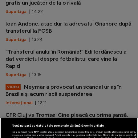
gratis un jucător de la o rivală
SuperLiga
| 14:22
Ioan Andone, atac dur la adresa lui Gnahore după
transferul la FCSB
SuperLiga
| 13:24
”Transferul anului în România!” Edi Iordănescu a
dat verdictul despre fotbalistul care vine la
Rapid
SuperLiga
| 13:15
Neymar a provocat un scandal uriaș în
VIDEO
Brazilia și acum riscă suspendarea
Internațional
| 12:11
CFR Cluj vs Tromsø: Cine pleacă cu prima șansă,
potrivit bookmakerilor? (P)
Nouă ne pasă ca datele tale personale să rămână confidențiale
Conference League
| 11:46
Noi și partenerii noștri
1017
stocăm și/sau accesăm informații pe dispozitivul dvs., precum identificatorii cookie unici pentru
prelucrarea datelor cu caracter personal. Puteți accepta sau gestiona preferințele dvs. făcând clic mai jos, respectiv vă