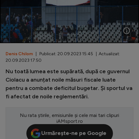
Special
Diverse
Inedit
Clasamente
Denis Chilom
| Publicat: 20.09.2023 15:45 | Actualizat:
20.09.2023 17:50
Nu toată lumea este supărată, după ce guvernul
Champions League
Ciolacu a anunțat noile măsuri fiscale luate
pentru a combate deficitul bugetar. Și sportul va
Europa League
fi afectat de noile reglementări.
Conference League
CM 2026
Nu rata știrile, emisiunile și cele mai tari clipuri
iAMsport.ro
Premier League
Urmărește-ne pe Google
LaLiga