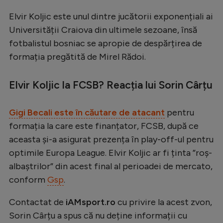
Serie A
Elvir Koljic este unul dintre jucătorii exponențiali ai
Universității Craiova din ultimele sezoane, însă
Bundesliga
fotbalistul bosniac se apropie de despărțirea de
Ligue 1
formația pregătită de Mirel Rădoi.
Campionate
Elvir Koljic la FCSB? Reacția lui Sorin Cârțu
Starurile fotbalului
EURO 2024
Gigi Becali este în căutare de atacant
pentru
Stranieri
formația la care este finanțator, FCSB, după ce
aceasta și-a asigurat prezența în play-off-ul pentru
Clasamente
optimile Europa League. Elvir Koljic ar fi ținta ”roș-
albaștrilor” din acest final al perioadei de mercato,
conform
Gsp
.
Tenis
Contactat de
iAMsport.ro
cu privire la acest zvon,
Handbal
Sorin Cârțu a spus că nu deține informații cu