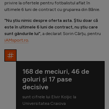
privire la ofertele pentru fotbalistul aflat în
Natație
ultimele 6 luni de contract cu gruparea din Bănie.
Formula 1
"Nu știu nimic despre oferta asta. Știu doar că
Gimnastică
este în ultimele 6 luni de contract, nu știu care
Auto
sunt gândurile lui"
, a declarat Sorin Cârțu, pentru
iAMsport.ro
.
Rugby
Ciclism
Alte sporturi
JO 2024
168 de meciuri, 46 de
JO 2026
goluri și 17 pase
decisive
sunt cifrele lui Elvir Koljic la
Universitatea Craiova