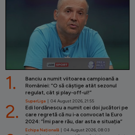
1.
Banciu a numit viitoarea campioană a
României: ”O să câștige atât sezonul
regulat, cât și play-off-ul!”
SuperLiga
| 04 August 2026, 21:55
2.
Edi Iordănescu a numit cei doi jucători pe
care regretă că nu i-a convocat la Euro
2024: ”Îmi pare rău, dar asta e situația”
Echipa Națională
| 04 August 2026, 08:03