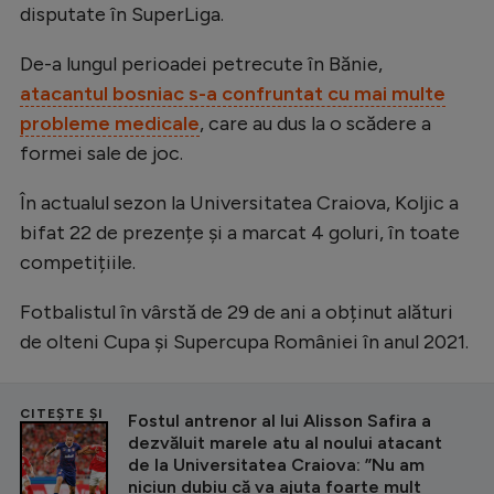
disputate în SuperLiga.
De-a lungul perioadei petrecute în Bănie,
atacantul bosniac s-a confruntat cu mai multe
probleme medicale
, care au dus la o scădere a
formei sale de joc.
În actualul sezon la Universitatea Craiova, Koljic a
bifat 22 de prezențe și a marcat 4 goluri, în toate
competițiile.
Fotbalistul în vârstă de 29 de ani a obținut alături
de olteni Cupa și Supercupa României în anul 2021.
CITEȘTE ȘI
Fostul antrenor al lui Alisson Safira a
dezvăluit marele atu al noului atacant
de la Universitatea Craiova: ”Nu am
niciun dubiu că va ajuta foarte mult