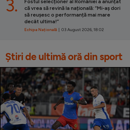
3.
Fostul selecționer al României a anunțat
că vrea să revină la națională: ”Mi-aș dori
să reușesc o performanță mai mare
decât ultima!”
Echipa Națională
| 03 August 2026, 18:02
Știri de ultimă oră din sport