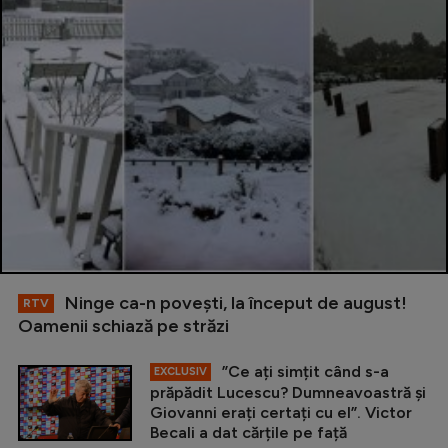
Ninge ca-n povești, la început de august!
RTV
Oamenii schiază pe străzi
”Ce ați simțit când s-a
EXCLUSIV
prăpădit Lucescu? Dumneavoastră și
Giovanni erați certați cu el”. Victor
Becali a dat cărțile pe față