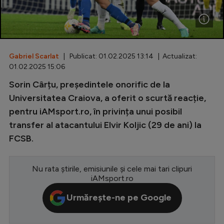
Special
Diverse
Inedit
Gabriel Scarlat
| Publicat: 01.02.2025 13:14 | Actualizat:
01.02.2025 15:06
Clasamente
Sorin Cârțu, președintele onorific de la
Universitatea Craiova, a oferit o scurtă reacție,
pentru iAMsport.ro, în privința unui posibil
transfer al atacantului Elvir Koljic (29 de ani) la
Champions League
FCSB.
Europa League
Conference League
Nu rata știrile, emisiunile și cele mai tari clipuri
iAMsport.ro
CM 2026
Urmărește-ne pe Google
Premier League
LaLiga