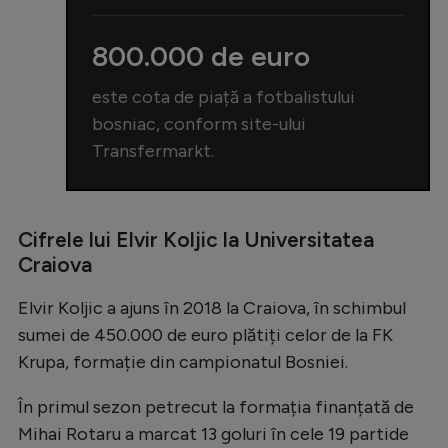
Intră în cont
Creează cont
800.000 de euro
este cota de piață a fotbalistului
bosniac, conform site-ului
Transfermarkt.
Cifrele lui Elvir Koljic la Universitatea
Craiova
Elvir Koljic a ajuns în 2018 la Craiova, în schimbul
sumei de 450.000 de euro plătiți celor de la FK
Krupa, formație din campionatul Bosniei.
În primul sezon petrecut la formația finanțată de
Mihai Rotaru a marcat 13 goluri în cele 19 partide