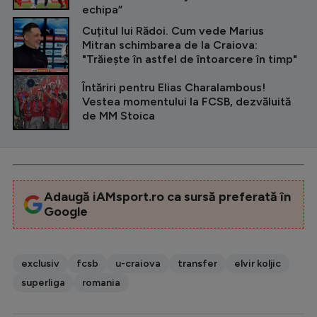
echipa”
Cuțitul lui Rădoi. Cum vede Marius
Mitran schimbarea de la Craiova:
"Trăiește în astfel de întoarcere în timp"
Întăriri pentru Elias Charalambous!
Vestea momentului la FCSB, dezvăluită
de MM Stoica
Adaugă iAMsport.ro ca sursă preferată în
Google
exclusiv
fcsb
u-craiova
transfer
elvir koljic
superliga
romania