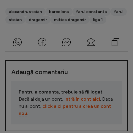
alexandru stoian
barcelona
farul constanta
farul
stoian
dragomir
mitica dragomir
liga 1
Adaugă comentariu
Pentru a comenta, trebuie să fii logat.
Dacă ai deja un cont,
intră în cont aici
. Daca
nu ai cont,
click aici pentru a crea un cont
nou
.