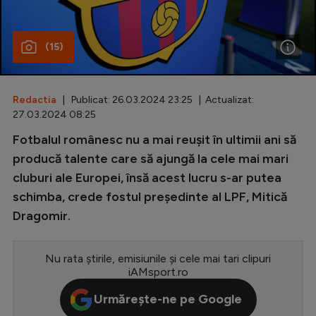
Special
(15)
Diverse
Inedit
Redactia
| Publicat: 26.03.2024 23:25 | Actualizat:
Clasamente
27.03.2024 08:25
Fotbalul românesc nu a mai reușit în ultimii ani să
producă talente care să ajungă la cele mai mari
cluburi ale Europei, însă acest lucru s-ar putea
Champions League
schimba, crede fostul președinte al LPF, Mitică
Europa League
Dragomir.
Conference League
CM 2026
Nu rata știrile, emisiunile și cele mai tari clipuri
iAMsport.ro
Premier League
Urmărește-ne pe Google
LaLiga