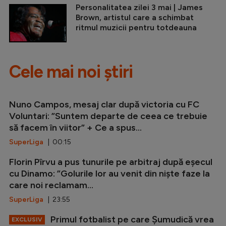
Personalitatea zilei 3 mai | James
Brown, artistul care a schimbat
ritmul muzicii pentru totdeauna
Cele mai noi știri
Nuno Campos, mesaj clar după victoria cu FC
Voluntari: ”Suntem departe de ceea ce trebuie
să facem în viitor” + Ce a spus...
SuperLiga
| 00:15
Florin Pîrvu a pus tunurile pe arbitraj după eșecul
cu Dinamo: ”Golurile lor au venit din niște faze la
care noi reclamam...
SuperLiga
| 23:55
Primul fotbalist pe care Șumudică vrea
EXCLUSIV