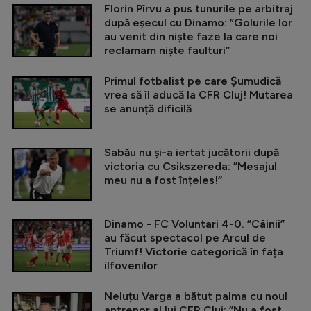
Florin Pîrvu a pus tunurile pe arbitraj
după eșecul cu Dinamo: ”Golurile lor
au venit din niște faze la care noi
reclamam niște faulturi”
Primul fotbalist pe care Șumudică
vrea să îl aducă la CFR Cluj! Mutarea
se anunță dificilă
Sabău nu și-a iertat jucătorii după
victoria cu Csikszereda: ”Mesajul
meu nu a fost înțeles!”
Dinamo - FC Voluntari 4-0. ”Câinii”
au făcut spectacol pe Arcul de
Triumf! Victorie categorică în fața
ilfovenilor
Neluțu Varga a bătut palma cu noul
antrenor al lui CFR Cluj: ”Nu a fost