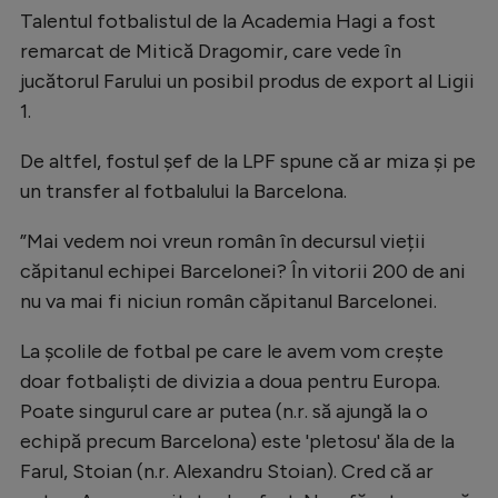
Intră în cont
Talentul fotbalistul de la Academia Hagi a fost
Creează cont
remarcat de Mitică Dragomir, care vede în
jucătorul Farului un posibil produs de export al Ligii
1.
De altfel, fostul șef de la LPF spune că ar miza și pe
un transfer al fotbalului la Barcelona.
”Mai vedem noi vreun român în decursul vieții
căpitanul echipei Barcelonei? În vitorii 200 de ani
nu va mai fi niciun român căpitanul Barcelonei.
La școlile de fotbal pe care le avem vom crește
doar fotbaliști de divizia a doua pentru Europa.
Poate singurul care ar putea (n.r. să ajungă la o
echipă precum Barcelona) este 'pletosu' ăla de la
Farul, Stoian (n.r. Alexandru Stoian). Cred că ar