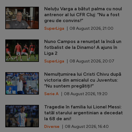
Neluțu Varga a bătut palma cu noul
antrenor al lui CFR Cluj: ”Nu a fost
greu de convins!”
SuperLiga
| 08 August 2026, 21:00
Nuno Campos a renunțat la încă un
fotbalist de la Dinamo! A ajuns în
Liga 2
SuperLiga
| 08 August 2026, 20:07
Nemulțumirea lui Cristi Chivu după
victoria din amicalul cu Juventus:
”Nu suntem pregătiți!”
Serie A
| 08 August 2026, 19:20
Tragedie în familia lui Lionel Messi:
tatăl starului argentinian a decedat
la 68 de ani!
Diverse
| 08 August 2026, 16:40