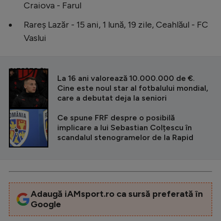
Craiova - Farul
Rareș Lazăr - 15 ani, 1 lună, 19 zile, Ceahlăul - FC
Vaslui
CITEȘTE ȘI
La 16 ani valorează 10.000.000 de €.
Cine este noul star al fotbalului mondial,
care a debutat deja la seniori
Ce spune FRF despre o posibilă
implicare a lui Sebastian Colțescu în
scandalul stenogramelor de la Rapid
Adaugă iAMsport.ro ca sursă preferată în
Google