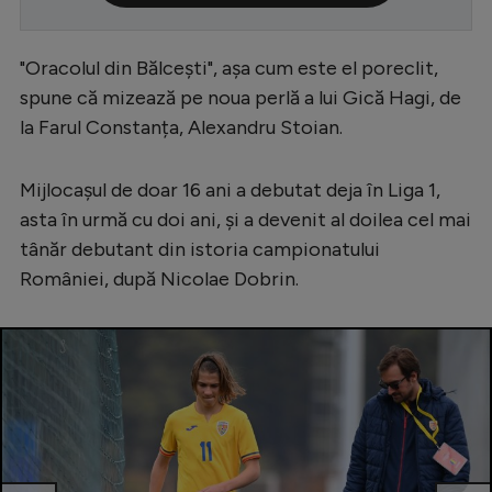
Serie A
"Oracolul din Bălcești", așa cum este el poreclit,
Bundesliga
spune că mizează pe noua perlă a lui Gică Hagi, de
Ligue 1
la Farul Constanța, Alexandru Stoian.
Campionate
Mijlocașul de doar 16 ani a debutat deja în Liga 1,
Starurile fotbalului
asta în urmă cu doi ani, și a devenit al doilea cel mai
EURO 2024
tânăr debutant din istoria campionatului
Stranieri
României, după Nicolae Dobrin.
Clasamente
Tenis
Handbal