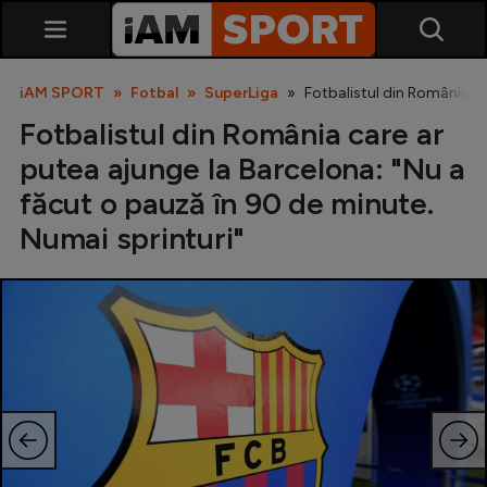
iAM SPORT
Fotbal
SuperLiga
Fotbalistul din România ca
Fotbalistul din România care ar
putea ajunge la Barcelona: "Nu a
făcut o pauză în 90 de minute.
Numai sprinturi"
SuperLiga
Liga 2
Cupa României
Echipa Națională
U21
Fotbal feminin