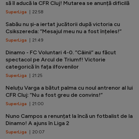
să îl aducă la CFR Cluj! Mutarea se anunță dificilă
SuperLiga
| 22:58
Sabău nu și-a iertat jucătorii după victoria cu
Csikszereda: ”Mesajul meu nu a fost înțeles!”
SuperLiga
| 21:49
Dinamo - FC Voluntari 4-0. ”Câinii” au făcut
spectacol pe Arcul de Triumf! Victorie
categorică în fața ilfovenilor
SuperLiga
| 21:25
Neluțu Varga a bătut palma cu noul antrenor al lui
CFR Cluj: ”Nu a fost greu de convins!”
SuperLiga
| 21:00
Nuno Campos a renunțat la încă un fotbalist de la
Dinamo! A ajuns în Liga 2
SuperLiga
| 20:07