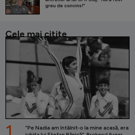
greu de convins!”
Cele mai citite
1.
”Pe Nadia am întâlnit-o la mine acasă, era
iubita lui Ștefan Bănică”. Brokerul fugar