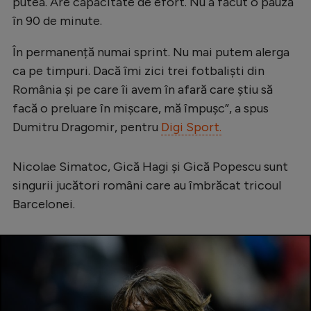
putea. Are capacitate de efort. Nu a făcut o pauză
în 90 de minute.
În permanență numai sprint. Nu mai putem alerga
ca pe timpuri. Dacă îmi zici trei fotbaliști din
România și pe care îi avem în afară care știu să
facă o preluare în mișcare, mă împușc”, a spus
Dumitru Dragomir, pentru
Digi Sport.
Nicolae Simatoc, Gică Hagi și Gică Popescu sunt
singurii jucători români care au îmbrăcat tricoul
Barcelonei.