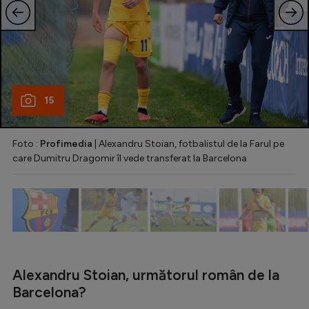
Natație
Formula 1
Gimnastică
Auto
15
Rugby
Ciclism
Foto :
Profimedia
| Alexandru Stoian, fotbalistul de la Farul pe
care Dumitru Dragomir îl vede transferat la Barcelona
Alte sporturi
JO 2024
JO 2026
Alexandru Stoian, următorul român de la
Barcelona?