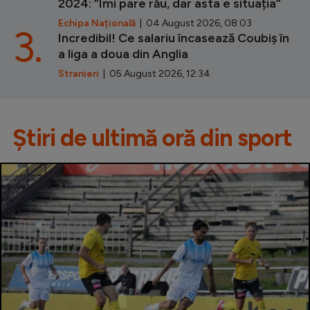
2024: ”Îmi pare rău, dar asta e situația”
Echipa Națională
| 04 August 2026, 08:03
3.
Incredibil! Ce salariu încasează Coubiș în
a liga a doua din Anglia
Stranieri
| 05 August 2026, 12:34
Știri de ultimă oră din sport