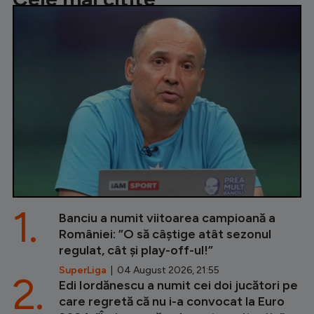
1.
Banciu a numit viitoarea campioană a
României: ”O să câștige atât sezonul
regulat, cât și play-off-ul!”
SuperLiga
| 04 August 2026, 21:55
2.
Edi Iordănescu a numit cei doi jucători pe
care regretă că nu i-a convocat la Euro