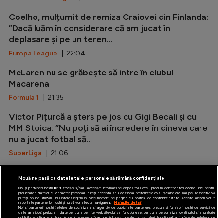
Coelho, mulțumit de remiza Craiovei din Finlanda:
”Dacă luăm în considerare că am jucat în
deplasare și pe un teren...
Europa League
| 22:04
McLaren nu se grăbește să intre în clubul
Macarena
Formula 1
| 21:35
Victor Pițurcă a șters pe jos cu Gigi Becali și cu
MM Stoica: ”Nu poți să ai încredere în cineva care
nu a jucat fotbal să...
SuperLiga
| 21:06
Marca: ”Rodri i-a spus da Barcelonei!”
Nouă ne pasă ca datele tale personale să rămână confidențiale
LaLiga
| 20:37
Noi și partenerii noștri
1019
stocăm și/sau accesăm informații pe dispozitivul dvs., precum identificatorii cookie unici pentru
prelucrarea datelor cu caracter personal. Puteți accepta sau gestiona preferințele dvs. făcând clic mai jos, respectiv vă
puteți opune utilizării unui interes legitim în orice moment pe pagina cu politica de confidențialitate. Aceste alegeri vor fi
raportate partenerilor noștri și nu vă vor afecta navigarea.
Mai multe detalii
Noi si partenerii nostri (retelele de socializare si agentiile de publicitate partenere, precum si furnizorii nostri de servicii de
date analitice) prelucram date pentru a permite website-ului sa functioneze, pentru a personaliza continutul si anunturile
publicitare afisate in functie de interesele si/sau profilul dvs., pentru a va oferi functionalitati aferente retelelor de