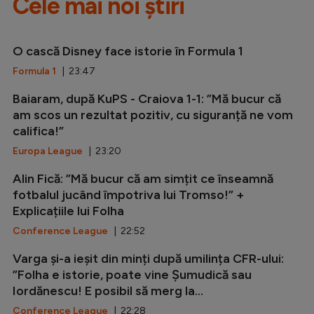
Cele mai noi știri
O cască Disney face istorie în Formula 1
Formula 1
| 23:47
Baiaram, după KuPS - Craiova 1-1: ”Mă bucur că
am scos un rezultat pozitiv, cu siguranță ne vom
califica!”
Europa League
| 23:20
Alin Fică: ”Mă bucur că am simțit ce înseamnă
fotbalul jucând împotriva lui Tromso!” +
Explicațiile lui Folha
Conference League
| 22:52
Varga și-a ieșit din minți după umilința CFR-ului:
”Folha e istorie, poate vine Șumudică sau
Iordănescu! E posibil să merg la...
Conference League
| 22:28