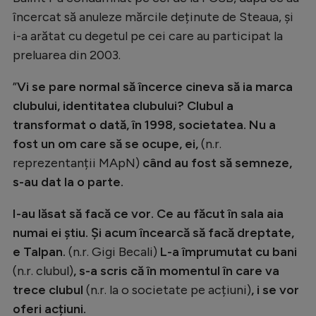
Natație
încercat să anuleze mărcile deținute de Steaua, și
i-a arătat cu degetul pe cei care au participat la
Formula 1
preluarea din 2003.
Gimnastică
”
Vi se pare normal să încerce cineva să ia marca
Auto
clubului, identitatea clubului? Clubul a
Rugby
transformat o dată, în 1998, societatea. Nu a
fost un om care să se ocupe, ei,
(n.r.
Ciclism
reprezentanții MApN)
când au fost să semneze,
Alte sporturi
s-au dat la o parte.
JO 2024
I-au lăsat să facă ce vor. Ce au făcut în sala aia
JO 2026
numai ei știu. Și acum încearcă să facă dreptate,
e Talpan.
(n.r. Gigi Becali)
L-a împrumutat cu bani
(n.r. clubul)
, s-a scris că în momentul în care va
trece clubul
(n.r. la o societate pe acțiuni)
, i se vor
oferi acțiuni.