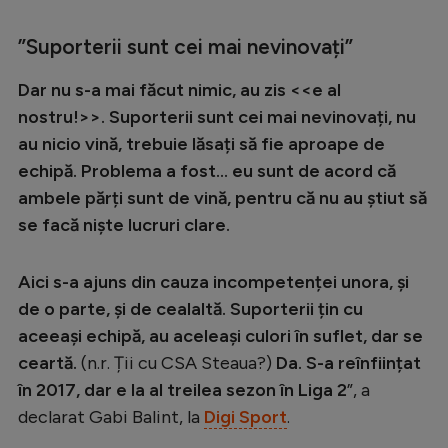
Intră în cont
Creează cont
”Suporterii sunt cei mai nevinovați”
Dar nu s-a mai făcut nimic, au zis <<e al
nostru!>>. Suporterii sunt cei mai nevinovați, nu
au nicio vină, trebuie lăsați să fie aproape de
echipă. Problema a fost... eu sunt de acord că
ambele părți sunt de vină, pentru că nu au știut să
se facă niște lucruri clare.
Aici s-a ajuns din cauza incompetenței unora, și
de o parte, și de cealaltă. Suporterii țin cu
aceeași echipă, au aceleași culori în suflet, dar se
ceartă.
(n.r. Ții cu CSA Steaua?)
Da. S-a reînființat
în 2017, dar e la al treilea sezon în Liga 2
”, a
declarat Gabi Balint, la
Digi Sport
.