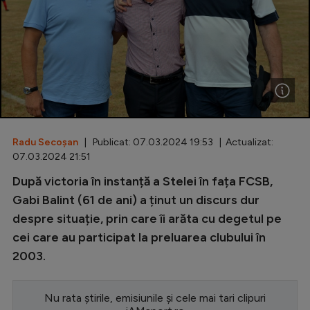
Special
Diverse
Inedit
Clasamente
Radu Secoșan
| Publicat: 07.03.2024 19:53 | Actualizat:
07.03.2024 21:51
Champions League
După victoria în instanță a Stelei în fața FCSB,
Gabi Balint (61 de ani) a ținut un discurs dur
Europa League
despre situație, prin care îi arăta cu degetul pe
Conference League
cei care au participat la preluarea clubului în
CM 2026
2003.
Premier League
Nu rata știrile, emisiunile și cele mai tari clipuri
LaLiga