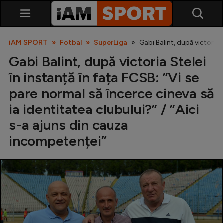
iAM SPORT
Fotbal
SuperLiga
Gabi Balint, după victoria 
Gabi Balint, după victoria Stelei
în instanță în fața FCSB: ”Vi se
pare normal să încerce cineva să
ia identitatea clubului?” / ”Aici
s-a ajuns din cauza
SuperLiga
incompetenței”
Liga 2
Cupa României
Echipa Națională
U21
Fotbal feminin