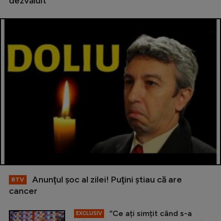
dezvăluit
Anunţul şoc al zilei! Puţini ştiau că are
RTV
cancer
”Ce ați simțit când s-a
EXCLUSIV