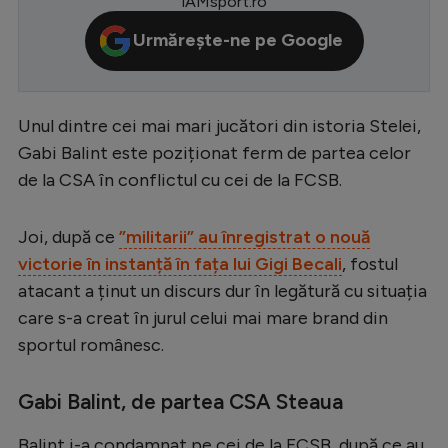
iAMsport.ro
Serie A
Urmărește-ne pe Google
Bundesliga
Ligue 1
Unul dintre cei mai mari jucători din istoria Stelei,
Campionate
Gabi Balint este poziționat ferm de partea celor
Starurile fotbalului
de la CSA în conflictul cu cei de la FCSB.
EURO 2024
Joi, după ce
”militarii” au înregistrat o nouă
Stranieri
victorie în instanță în fața lui Gigi Becali
, fostul
Clasamente
atacant a ținut un discurs dur în legătură cu situația
care s-a creat în jurul celui mai mare brand din
sportul românesc.
Tenis
Gabi Balint, de partea CSA Steaua
Handbal
Balint i-a condamnat pe cei de la FCSB, după ce au