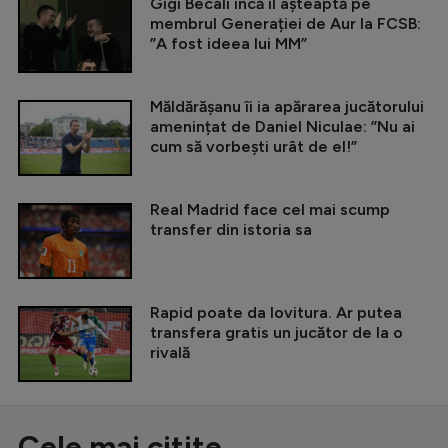
Gigi Becali încă îl așteaptă pe
membrul Generației de Aur la FCSB:
”A fost ideea lui MM”
Măldărășanu îi ia apărarea jucătorului
amenințat de Daniel Niculae: ”Nu ai
cum să vorbești urât de el!”
Real Madrid face cel mai scump
transfer din istoria sa
Rapid poate da lovitura. Ar putea
transfera gratis un jucător de la o
rivală
Cele mai citite