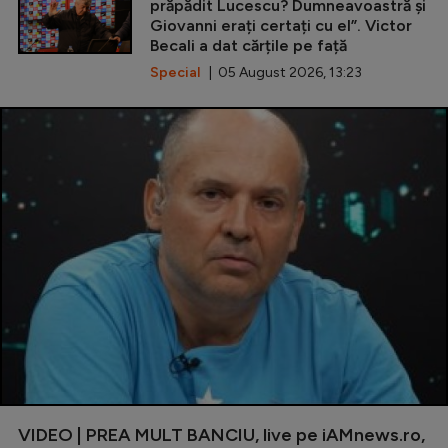
prăpădit Lucescu? Dumneavoastră și
Giovanni erați certați cu el”. Victor
Becali a dat cărțile pe față
Special
| 05 August 2026, 13:23
VIDEO | PREA MULT BANCIU, live pe iAMnews.ro,