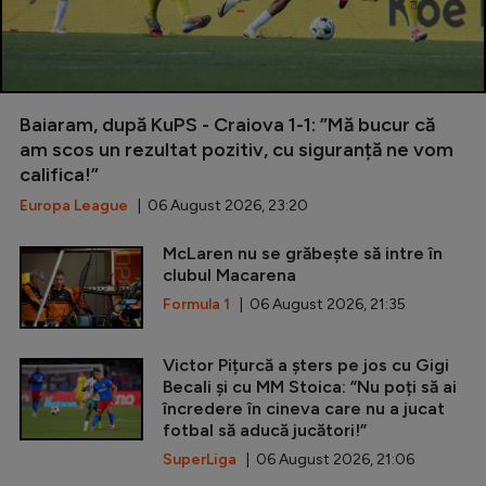
Baiaram, după KuPS - Craiova 1-1: ”Mă bucur că
am scos un rezultat pozitiv, cu siguranță ne vom
califica!”
Europa League
| 06 August 2026, 23:20
McLaren nu se grăbește să intre în
clubul Macarena
Formula 1
| 06 August 2026, 21:35
Victor Pițurcă a șters pe jos cu Gigi
Becali și cu MM Stoica: ”Nu poți să ai
încredere în cineva care nu a jucat
fotbal să aducă jucători!”
SuperLiga
| 06 August 2026, 21:06