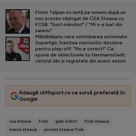
CITEȘTE ȘI
Florin Talpan nu iartă pe nimeni după un
nou proces câștigat de CSA Steaua cu
FCSB: "Sunt mândru!" / "Mi s-a luat din
salariu"
Măldărășanu cere schimbarea sistemului
Superligii, înaintea meciurilor decisive
pentru play-off: ”Nu e corect!” Ce
spune de obiectivele lui Hermannstadt,
viitorul său și regretele din acest sezon
Adaugă iAMsport.ro ca sursă preferată în
Google
csa steaua
fcsb
gabi balint
fcsb steaua
marca steaua
proces steaua fcsb