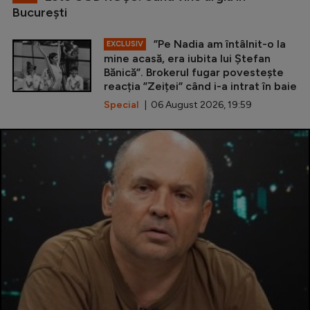
Bucureşti
”Pe Nadia am întâlnit-o la
EXCLUSIV
mine acasă, era iubita lui Ștefan
Bănică”. Brokerul fugar povestește
reacția ”Zeiței” când i-a intrat în baie
Special
| 06 August 2026, 19:59