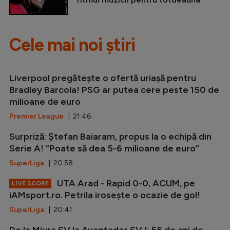
Cele mai noi știri
Liverpool pregătește o ofertă uriașă pentru
Bradley Barcola! PSG ar putea cere peste 150 de
milioane de euro
Premier League
| 21:46
Surpriză: Ștefan Baiaram, propus la o echipă din
Serie A! ”Poate să dea 5-6 milioane de euro”
SuperLiga
| 20:58
UTA Arad - Rapid 0-0, ACUM, pe
LIVE SCORE
iAMsport.ro. Petrila irosește o ocazie de gol!
SuperLiga
| 20:41
De la Miura SV la Aventador SVJ: 55 de ani de