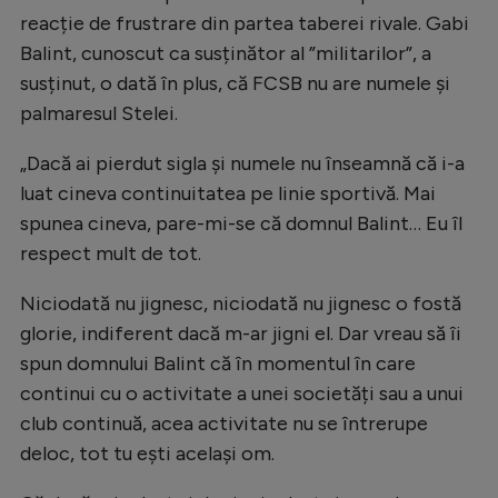
reacție de frustrare din partea taberei rivale. Gabi
Natație
Balint, cunoscut ca susținător al ”militarilor”, a
Formula 1
susținut, o dată în plus, că FCSB nu are numele și
Gimnastică
palmaresul Stelei.
Auto
„Dacă ai pierdut sigla și numele nu înseamnă că i-a
Rugby
luat cineva continuitatea pe linie sportivă. Mai
spunea cineva, pare-mi-se că domnul Balint… Eu îl
Ciclism
respect mult de tot.
Alte sporturi
Niciodată nu jignesc, niciodată nu jignesc o fostă
JO 2024
glorie, indiferent dacă m-ar jigni el. Dar vreau să îi
JO 2026
spun domnului Balint că în momentul în care
continui cu o activitate a unei societăți sau a unui
club continuă, acea activitate nu se întrerupe
deloc, tot tu ești același om.