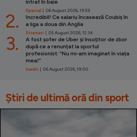
intrat în baie
Special
| 06 August 2026, 19:59
2.
Incredibil! Ce salariu încasează Coubiș în
a liga a doua din Anglia
Stranieri
| 05 August 2026, 12:34
3.
A fost șofer de Uber și însoțitor de zbor
după ce a renunțat la sportul
profesionist: ”Nu mi-am imaginat în viața
mea!”
Inedit
| 06 August 2026, 19:00
Știri de ultimă oră din sport