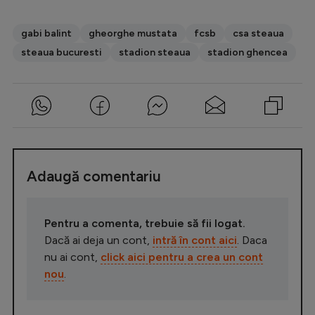
gabi balint
gheorghe mustata
fcsb
csa steaua
steaua bucuresti
stadion steaua
stadion ghencea
Adaugă comentariu
Pentru a comenta, trebuie să fii logat.
Dacă ai deja un cont,
intră în cont aici
. Daca
nu ai cont,
click aici pentru a crea un cont
nou
.