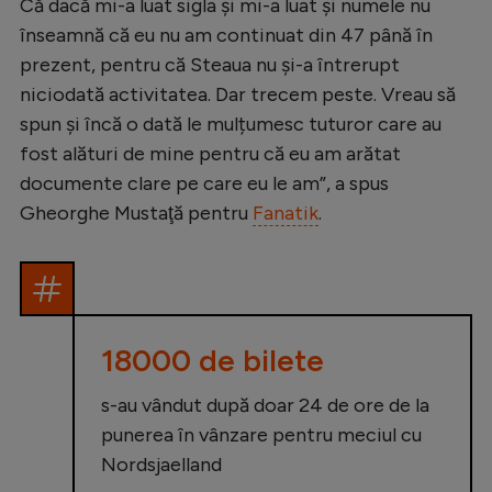
Intră în cont
Că dacă mi-a luat sigla și mi-a luat și numele nu
înseamnă că eu nu am continuat din 47 până în
Creează cont
prezent, pentru că Steaua nu și-a întrerupt
niciodată activitatea. Dar trecem peste. Vreau să
spun și încă o dată le mulțumesc tuturor care au
fost alături de mine pentru că eu am arătat
documente clare pe care eu le am”, a spus
Gheorghe Mustaţă pentru
Fanatik
.
18000 de bilete
s-au vândut după doar 24 de ore de la
punerea în vânzare pentru meciul cu
Nordsjaelland