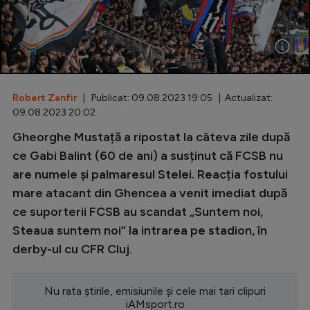
Special
Diverse
Inedit
Robert Zanfir
| Publicat: 09.08.2023 19:05 | Actualizat:
Clasamente
09.08.2023 20:02
Gheorghe Mustață a ripostat la câteva zile după
ce Gabi Balint (60 de ani) a susținut că FCSB nu
are numele și palmaresul Stelei. Reacția fostului
Champions League
mare atacant din Ghencea a venit imediat după
Europa League
ce suporterii FCSB au scandat „Suntem noi,
Conference League
Steaua suntem noi” la intrarea pe stadion, în
derby-ul cu CFR Cluj.
CM 2026
Premier League
Nu rata știrile, emisiunile și cele mai tari clipuri
LaLiga
iAMsport.ro