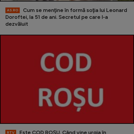
Cum se menţine în formă soţia lui Leonard
AS.RO
Doroftei, la 51 de ani. Secretul pe care l-a
dezvăluit
Este COD ROŞU. Când vine urgia în
RTV