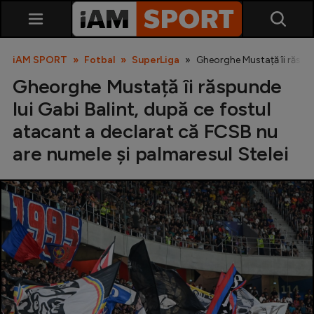
iAM SPORT
Fotbal
SuperLiga
Gheorghe Mustață îi răspun
Gheorghe Mustață îi răspunde
lui Gabi Balint, după ce fostul
atacant a declarat că FCSB nu
are numele și palmaresul Stelei
SuperLiga
Liga 2
Cupa României
Echipa Națională
U21
Fotbal feminin