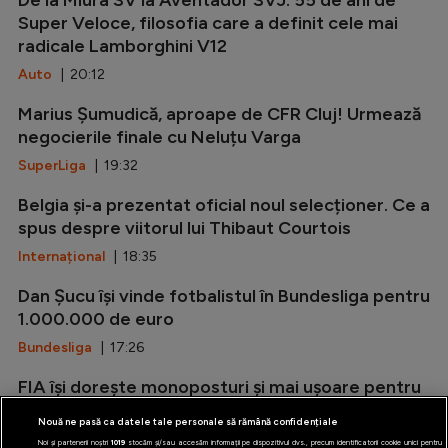
Super Veloce, filosofia care a definit cele mai
radicale Lamborghini V12
Auto
| 20:12
Marius Șumudică, aproape de CFR Cluj! Urmează
negocierile finale cu Neluțu Varga
SuperLiga
| 19:32
Belgia și-a prezentat oficial noul selecționer. Ce a
spus despre viitorul lui Thibaut Courtois
Internațional
| 18:35
Dan Șucu își vinde fotbalistul în Bundesliga pentru
1.000.000 de euro
Bundesliga
| 17:26
FIA își dorește monoposturi și mai ușoare pentru
Formula 1
Nouă ne pasă ca datele tale personale să rămână confidențiale
Formula 1
| 16:50
Noi și partenerii noștri
1019
stocăm și/sau accesăm informații pe dispozitivul dvs., precum identificatorii cookie unici pentru