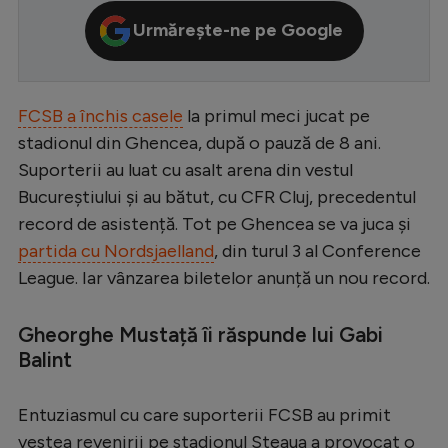
Serie A
Urmărește-ne pe Google
Bundesliga
Ligue 1
FCSB a închis casele
la primul meci jucat pe
Campionate
stadionul din Ghencea, după o pauză de 8 ani.
Suporterii au luat cu asalt arena din vestul
Starurile fotbalului
Bucureștiului și au bătut, cu CFR Cluj, precedentul
EURO 2024
record de asistență. Tot pe Ghencea se va juca și
partida cu Nordsjaelland
, din turul 3 al Conference
Stranieri
League. Iar vânzarea biletelor anunță un nou record.
Clasamente
Gheorghe Mustață îi răspunde lui Gabi
Balint
Tenis
Entuziasmul cu care suporterii FCSB au primit
Handbal
vestea revenirii pe stadionul Steaua a provocat o