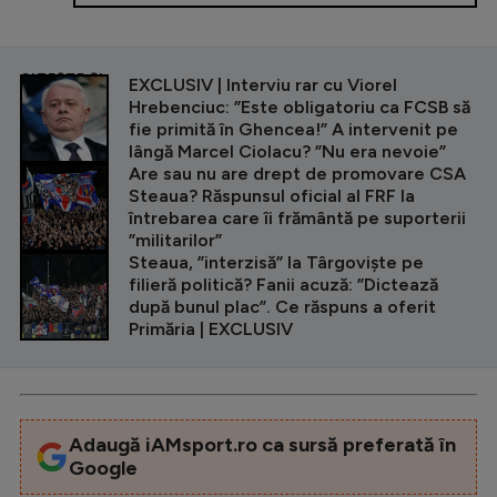
CITEȘTE ȘI
EXCLUSIV | Interviu rar cu Viorel
Hrebenciuc: ”Este obligatoriu ca FCSB să
fie primită în Ghencea!” A intervenit pe
lângă Marcel Ciolacu? ”Nu era nevoie”
Are sau nu are drept de promovare CSA
Steaua? Răspunsul oficial al FRF la
întrebarea care îi frământă pe suporterii
”militarilor”
Steaua, ”interzisă” la Târgoviște pe
filieră politică? Fanii acuză: ”Dictează
după bunul plac”. Ce răspuns a oferit
Primăria | EXCLUSIV
Adaugă iAMsport.ro ca sursă preferată în
Google