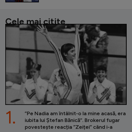
Cele mai citite
1.
”Pe Nadia am întâlnit-o la mine acasă, era
iubita lui Ștefan Bănică”. Brokerul fugar
povestește reacția ”Zeiței” când i-a