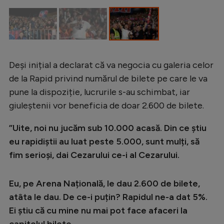
Intră în cont
Creează cont
Deși inițial a declarat că va negocia cu galeria celor
de la Rapid privind numărul de bilete pe care le va
pune la dispoziție, lucrurile s-au schimbat, iar
giuleștenii vor beneficia de doar 2.600 de bilete.
”Uite, noi nu jucăm sub 10.000 acasă. Din ce știu
eu rapidiștii au luat peste 5.000, sunt mulți, să
fim serioși, dai Cezarului ce-i al Cezarului.
Eu, pe Arena Națională, le dau 2.600 de bilete,
atâta le dau. De ce-i puțin? Rapidul ne-a dat 5%.
Ei știu că cu mine nu mai pot face afaceri la