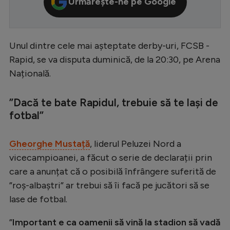
Urmărește-ne pe Google
Serie A
Bundesliga
Unul dintre cele mai așteptate derby-uri, FCSB -
Ligue 1
Rapid, se va disputa duminică, de la 20:30, pe Arena
Campionate
Națională.
Starurile fotbalului
”Dacă te bate Rapidul, trebuie să te lași de
EURO 2024
fotbal”
Stranieri
Gheorghe Mustață
, liderul Peluzei Nord a
Clasamente
vicecampioanei, a făcut o serie de declarații prin
care a anunțat că o posibilă înfrângere suferită de
”roș-albaștri” ar trebui să îi facă pe jucători să se
lase de fotbal.
Tenis
Handbal
”
Important e ca oamenii să vină la stadion să vadă