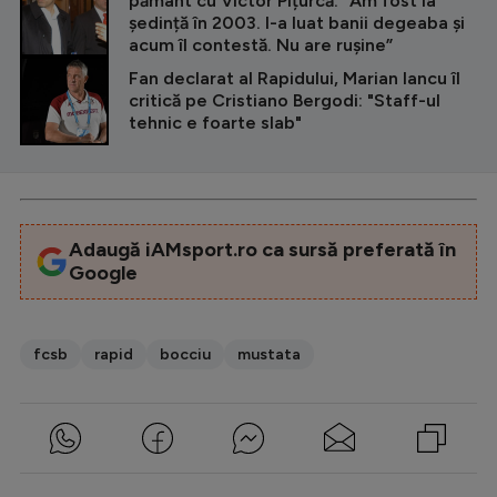
pământ cu Victor Pițurcă. ”Am fost la
ședință în 2003. I-a luat banii degeaba și
acum îl contestă. Nu are rușine”
Fan declarat al Rapidului, Marian Iancu îl
critică pe Cristiano Bergodi: "Staff-ul
tehnic e foarte slab"
Adaugă iAMsport.ro ca sursă preferată în
Google
fcsb
rapid
bocciu
mustata