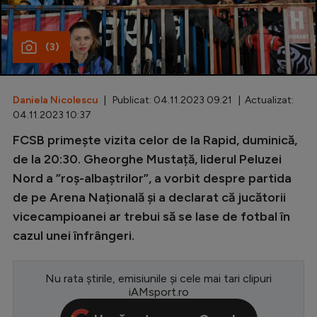
Special
(3)
Diverse
Inedit
Daniela Nicolescu
| Publicat: 04.11.2023 09:21 | Actualizat:
Clasamente
04.11.2023 10:37
FCSB primește vizita celor de la Rapid, duminică,
de la 20:30. Gheorghe Mustață, liderul Peluzei
Nord a ”roș-albaștrilor”, a vorbit despre partida
Champions League
de pe Arena Națională și a declarat că jucătorii
Europa League
vicecampioanei ar trebui să se lase de fotbal în
Conference League
cazul unei înfrângeri.
CM 2026
Nu rata știrile, emisiunile și cele mai tari clipuri
Premier League
iAMsport.ro
LaLiga