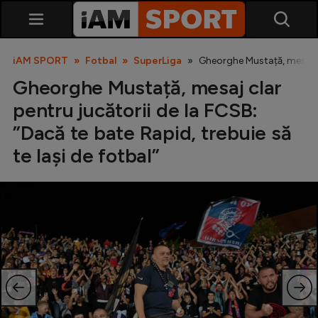
iAM SPORT
Fotbal
SuperLiga
Gheorghe Mustață, mesaj cla
Gheorghe Mustață, mesaj clar
pentru jucătorii de la FCSB:
”Dacă te bate Rapid, trebuie să
te lași de fotbal”
SuperLiga
Liga 2
Cupa României
Echipa Națională
U21
Fotbal feminin