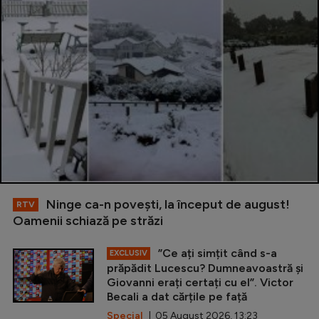
Ninge ca-n povești, la început de august!
RTV
Oamenii schiază pe străzi
”Ce ați simțit când s-a
EXCLUSIV
prăpădit Lucescu? Dumneavoastră și
Giovanni erați certați cu el”. Victor
Becali a dat cărțile pe față
Special
| 05 August 2026, 13:23