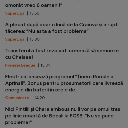
omorât vreo 6 oameni!”
SuperLiga
| 15:59
A plecat după doar o lună de la Craiova și a rupt
tăcerea: ”Nu asta a fost problema”
SuperLiga
| 15:30
Transferul a fost rezolvat: urmează să semneze
cu Chelsea!
Premier League
| 15:01
Electrica lansează programul ”Ținem România
Aprinsă”. Bonus pentru prosumatorii care livrează
energie din baterii în orele de...
Comunicate
| 14:20
Nici Pintilii și Charalambous nu îl vor pe omul tras
pe linie moartă de Becali la FCSB: ”Nu se pune
problema!”