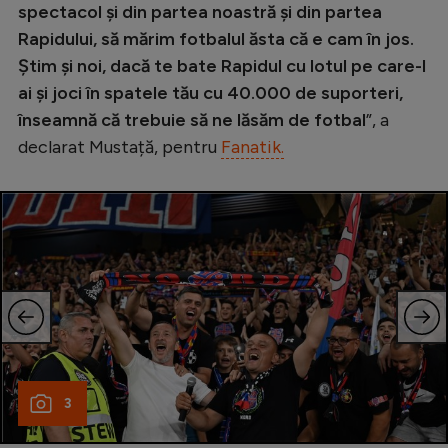
spectacol și din partea noastră și din partea
Natație
Rapidului, să mărim fotbalul ăsta că e cam în jos.
Formula 1
Știm și noi, dacă te bate Rapidul cu lotul pe care-l
ai și joci în spatele tău cu 40.000 de suporteri,
Gimnastică
înseamnă că trebuie să ne lăsăm de fotbal
”, a
Auto
declarat Mustață, pentru
Fanatik.
Rugby
Ciclism
Alte sporturi
JO 2024
JO 2026
3