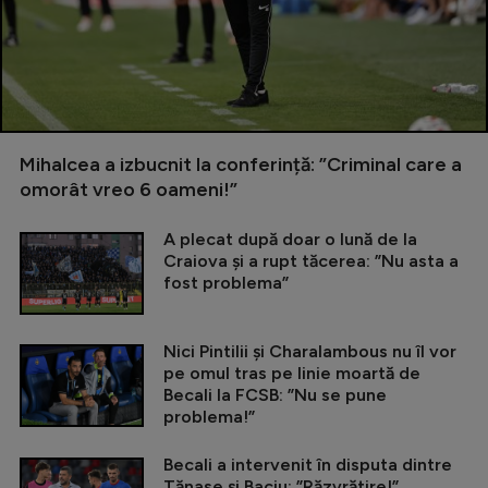
Mihalcea a izbucnit la conferință: ”Criminal care a
omorât vreo 6 oameni!”
A plecat după doar o lună de la
Craiova și a rupt tăcerea: ”Nu asta a
fost problema”
Nici Pintilii și Charalambous nu îl vor
pe omul tras pe linie moartă de
Becali la FCSB: ”Nu se pune
problema!”
Becali a intervenit în disputa dintre
Tănase și Baciu: ”Răzvrătire!”