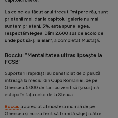
capitolul bilete.
La ce ne-au făcut anul trecut, îmi pare rău, sunt
prietenii mei, dar la capitolul galerie nu mai
suntem prieteni. 5%, asta spune legea,
respectăm legea. Dăm 2.600 sus de acolo de
unde pot să-și ia elan
”, a completat Mustață,
Bocciu: ”Mentalitatea ultras lipsește la
FCSB”
Suporterii rapidiști au beneficiat de o peluză
întreagă la meciul din Cupa României, de pe
Ghencea. 5.000 de fani au venit să își susțină
echipa în fața celor de la Steaua.
Bocciu
a apreciat atmosfera încinsă de pe
Ghencea și nu s-a ferit să trimită săgeți către