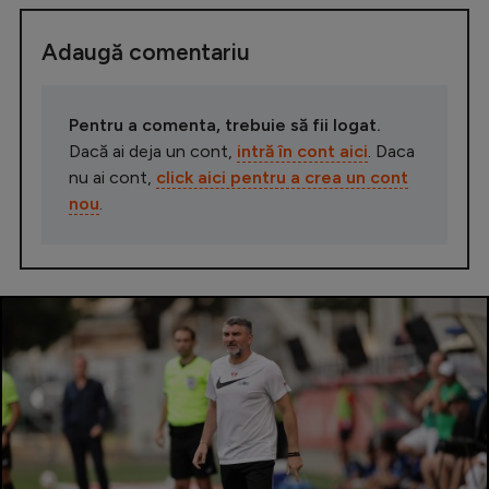
Adaugă comentariu
Pentru a comenta, trebuie să fii logat.
Dacă ai deja un cont,
intră în cont aici
. Daca
nu ai cont,
click aici pentru a crea un cont
nou
.