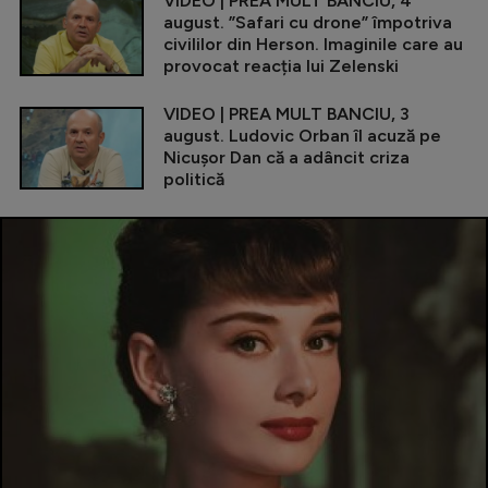
VIDEO | PREA MULT BANCIU, 4
august. ”Safari cu drone” împotriva
civililor din Herson. Imaginile care au
provocat reacția lui Zelenski
VIDEO | PREA MULT BANCIU, 3
august. Ludovic Orban îl acuză pe
Nicușor Dan că a adâncit criza
politică