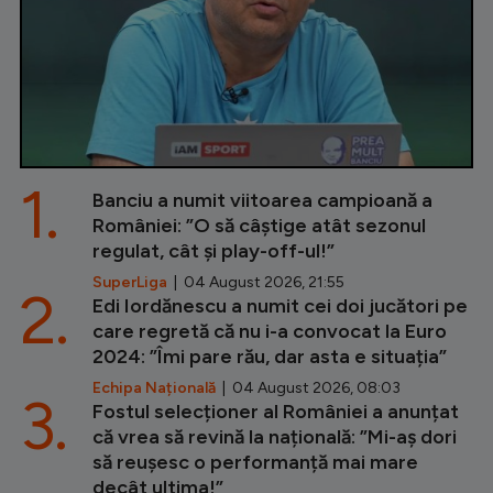
1.
Banciu a numit viitoarea campioană a
României: ”O să câștige atât sezonul
regulat, cât și play-off-ul!”
SuperLiga
| 04 August 2026, 21:55
2.
Edi Iordănescu a numit cei doi jucători pe
care regretă că nu i-a convocat la Euro
2024: ”Îmi pare rău, dar asta e situația”
Echipa Națională
| 04 August 2026, 08:03
3.
Fostul selecționer al României a anunțat
că vrea să revină la națională: ”Mi-aș dori
să reușesc o performanță mai mare
decât ultima!”