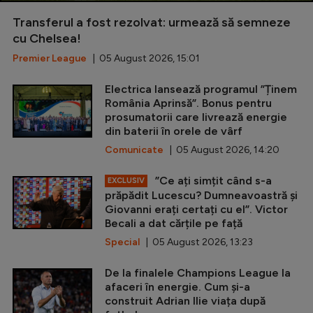
Transferul a fost rezolvat: urmează să semneze
cu Chelsea!
Premier League
| 05 August 2026, 15:01
Electrica lansează programul ”Ținem
România Aprinsă”. Bonus pentru
prosumatorii care livrează energie
din baterii în orele de vârf
Comunicate
| 05 August 2026, 14:20
”Ce ați simțit când s-a
EXCLUSIV
prăpădit Lucescu? Dumneavoastră și
Giovanni erați certați cu el”. Victor
Becali a dat cărțile pe față
Special
| 05 August 2026, 13:23
De la finalele Champions League la
afaceri în energie. Cum și-a
construit Adrian Ilie viața după