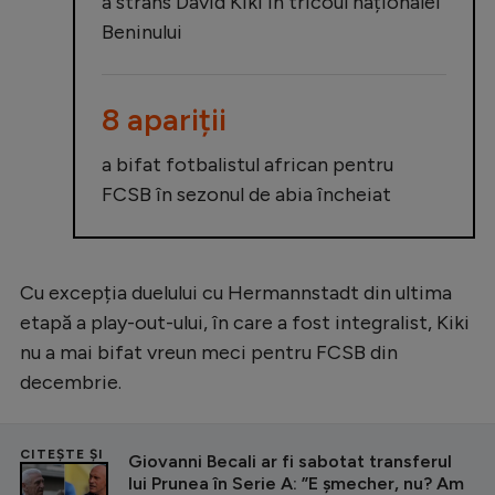
a strâns David Kiki în tricoul naționalei
Beninului
8 apariții
a bifat fotbalistul african pentru
FCSB în sezonul de abia încheiat
Cu excepția duelului cu Hermannstadt din ultima
etapă a play-out-ului, în care a fost integralist, Kiki
nu a mai bifat vreun meci pentru FCSB din
decembrie.
CITEȘTE ȘI
Giovanni Becali ar fi sabotat transferul
lui Prunea în Serie A: ”E șmecher, nu? Am