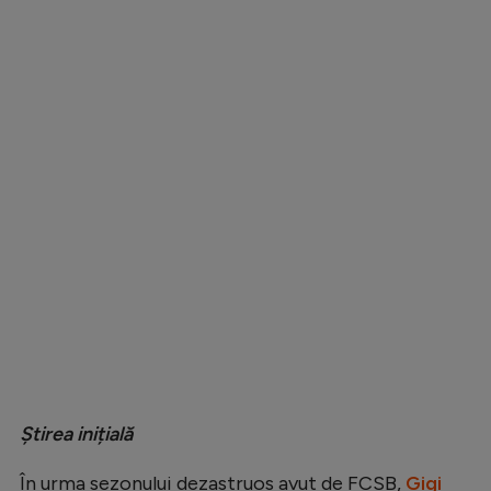
Natație
Formula 1
Gimnastică
Auto
Rugby
Ciclism
Alte sporturi
JO 2024
JO 2026
Știrea inițială
În urma sezonului dezastruos avut de FCSB,
Gigi