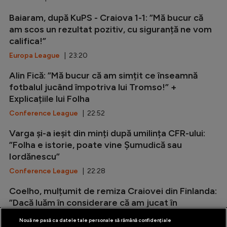
Baiaram, după KuPS - Craiova 1-1: ”Mă bucur că
am scos un rezultat pozitiv, cu siguranță ne vom
califica!”
Europa League
| 23:20
Alin Fică: ”Mă bucur că am simțit ce înseamnă
fotbalul jucând împotriva lui Tromso!” +
Explicațiile lui Folha
Conference League
| 22:52
Varga și-a ieșit din minți după umilința CFR-ului:
”Folha e istorie, poate vine Șumudică sau
Iordănescu”
Conference League
| 22:28
Coelho, mulțumit de remiza Craiovei din Finlanda:
”Dacă luăm în considerare că am jucat în
deplasare și pe un teren...
Nouă ne pasă ca datele tale personale să rămână confidențiale