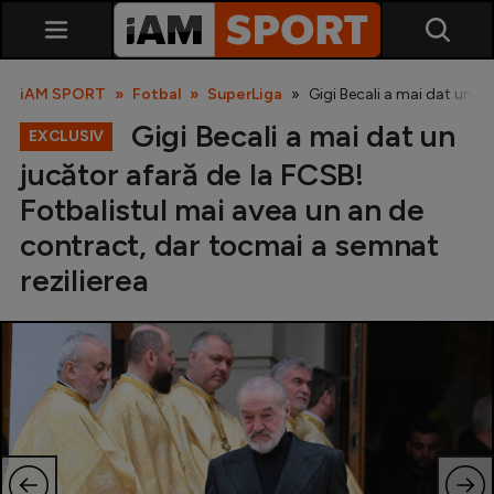
iAM SPORT
Fotbal
SuperLiga
Gigi Becali a mai dat un j
Gigi Becali a mai dat un
EXCLUSIV
jucător afară de la FCSB!
Fotbalistul mai avea un an de
contract, dar tocmai a semnat
rezilierea
SuperLiga
Liga 2
Cupa României
Echipa Națională
U21
Fotbal feminin