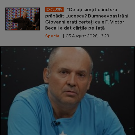
”Ce ați simțit când s-a
EXCLUSIV
prăpădit Lucescu? Dumneavoastră și
Giovanni erați certați cu el”. Victor
Becali a dat cărțile pe față
Special
| 05 August 2026, 13:23