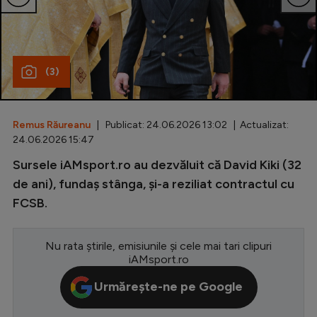
Special
Diverse
(3)
Inedit
Clasamente
Remus Răureanu
| Publicat: 24.06.2026 13:02 | Actualizat:
24.06.2026 15:47
Sursele iAMsport.ro au dezvăluit că David Kiki (32
Champions League
de ani), fundaș stânga, și-a reziliat contractul cu
FCSB.
Europa League
Conference League
Nu rata știrile, emisiunile și cele mai tari clipuri
CM 2026
iAMsport.ro
Premier League
Urmărește-ne pe Google
LaLiga