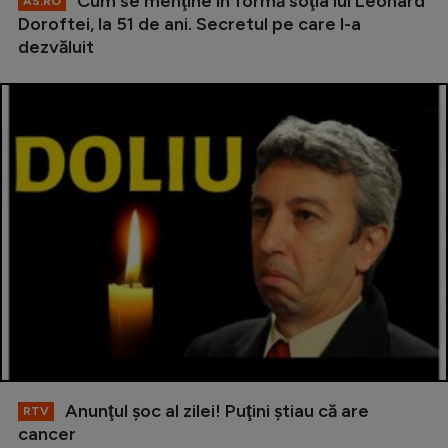
Cum se menţine în formă soţia lui Leonard
AS.RO
Doroftei, la 51 de ani. Secretul pe care l-a
dezvăluit
Anunţul şoc al zilei! Puţini ştiau că are
RTV
cancer