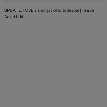
Serie A
UPDATE:
FCSB a anunțat oficial despărțirea de
Bundesliga
David Kiki.
Ligue 1
Campionate
Starurile fotbalului
EURO 2024
Stranieri
Clasamente
Tenis
Handbal