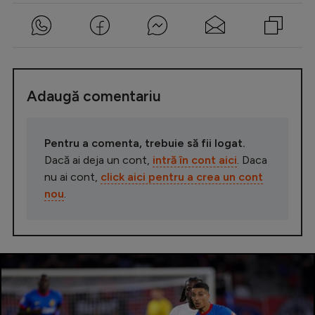
Adaugă comentariu
Pentru a comenta, trebuie să fii logat.
Dacă ai deja un cont,
intră în cont aici
. Daca
nu ai cont,
click aici pentru a crea un cont
nou
.