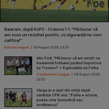
Baiaram, după KuPS - Craiova 1-1: ”Mă bucur că
am scos un rezultat pozitiv, cu siguranță ne vom
califica!”
Europa League
| 06 August 2026, 23:20
Alin Fică: ”Mă bucur că am simțit ce
înseamnă fotbalul jucând împotriva
lui Tromso!” + Explicațiile lui Folha
Conference League
| 06 August 2026,
22:52
Varga și-a ieșit din minți după
umilința CFR-ului: ”Folha e istorie,
poate vine Șumudică sau
Iordănescu”