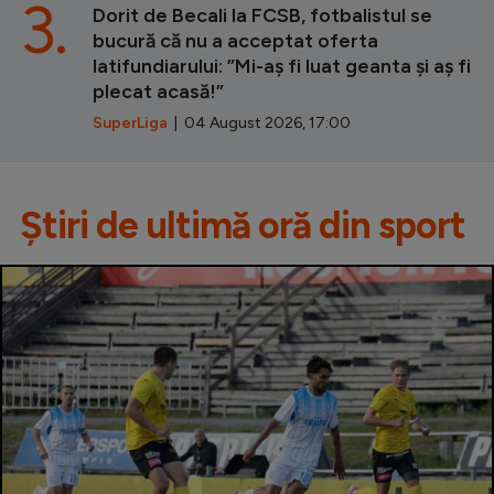
3.
Dorit de Becali la FCSB, fotbalistul se
bucură că nu a acceptat oferta
latifundiarului: ”Mi-aș fi luat geanta și aș fi
plecat acasă!”
SuperLiga
| 04 August 2026, 17:00
Știri de ultimă oră din sport