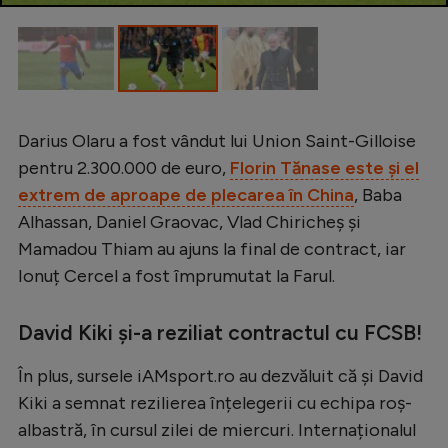
Darius Olaru a fost vândut lui Union Saint-Gilloise
pentru 2.300.000 de euro,
Florin Tănase este și el
extrem de aproape de plecarea în China
, Baba
Alhassan, Daniel Graovac, Vlad Chiricheș și
Mamadou Thiam au ajuns la final de contract, iar
Ionuț Cercel a fost împrumutat la Farul.
David Kiki și-a reziliat contractul cu FCSB!
În plus, sursele iAMsport.ro au dezvăluit că și David
Kiki a semnat rezilierea înțelegerii cu echipa roș-
albastră, în cursul zilei de miercuri. Internaționalul