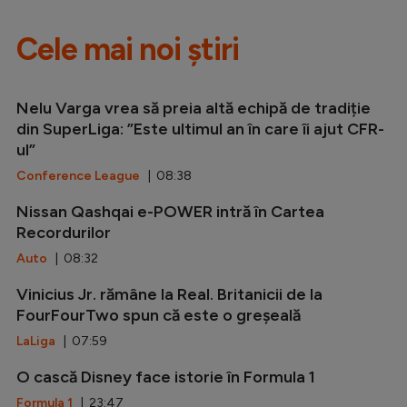
Cele mai noi știri
Nelu Varga vrea să preia altă echipă de tradiție
din SuperLiga: ”Este ultimul an în care îi ajut CFR-
ul”
Conference League
| 08:38
Nissan Qashqai e-POWER intră în Cartea
Recordurilor
Auto
| 08:32
Vinicius Jr. rămâne la Real. Britanicii de la
FourFourTwo spun că este o greșeală
LaLiga
| 07:59
O cască Disney face istorie în Formula 1
Formula 1
| 23:47