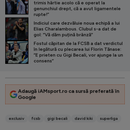
trimis hârtie acolo că e operat la
genunchiul drept, că a avut ligamentele
rupte!”
Indiciul care dezvăluie noua echipă a lui
Elias Charalambous. Clubul s-a dat de
gol: ”Vă dăm puțină brânză”
Fostul căpitan de la FCSB a dat verdictul
în legătură cu plecarea lui Florin Tănase:
”E prieten cu Gigi Becali, vor ajunge la un
consens”
Adaugă iAMsport.ro ca sursă preferată în
Google
exclusiv
fcsb
gigi becali
david kiki
superliga