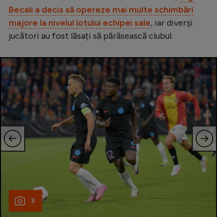
Intră în cont
Becali a decis să opereze mai multe schimbări
Creează cont
majore la nivelul lotului echipei sale
, iar diverși
jucători au fost lăsați să părăsească clubul.
3