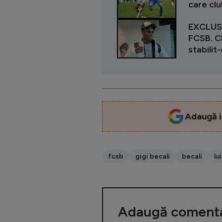
care clu
EXCLUSIV
FCSB. Cl
stabilit
Adaugă i
fcsb
gigi becali
becali
lu
Adaugă comenta