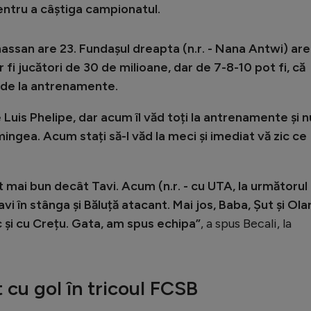
 pentru a câștiga campionatul.
lhassan are 23. Fundașul dreapta (n.r. - Nana Antwi) are
fi jucători de 30 de milioane, dar de 7-8-10 pot fi, că
a de la antrenamente.
 Luis Phelipe, dar acum îl văd toți la antrenamente și n
ingea. Acum stați să-l văd la meci și imediat vă zic ce
t mai bun decât Tavi. Acum (n.r. - cu UTA, la următorul
vi în stânga și Băluță atacant. Mai jos, Baba, Șut și Ola
și cu Crețu. Gata, am spus echipa”
, a spus Becali, la
 cu gol în tricoul FCSB