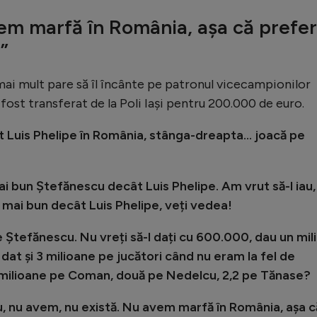
vem marfă în România, așa că prefer
n”
l mai mult pare să îl încânte pe patronul vicecampionilor
a fost transferat de la Poli Iași pentru 200.000 de euro.
 Luis Phelipe în România, stânga-dreapta... joacă pe
i bun Ștefănescu decât Luis Phelipe. Am vrut să-l iau,
e mai bun decât Luis Phelipe, veți vedea!
pe Ștefănescu. Nu vreți să-l dați cu 600.000, dau un mil
dat și 3 milioane pe jucători când nu eram la fel de
milioane pe Coman, două pe Nedelcu, 2,2 pe Tănase?
u, nu avem, nu există. Nu avem marfă în România, așa c