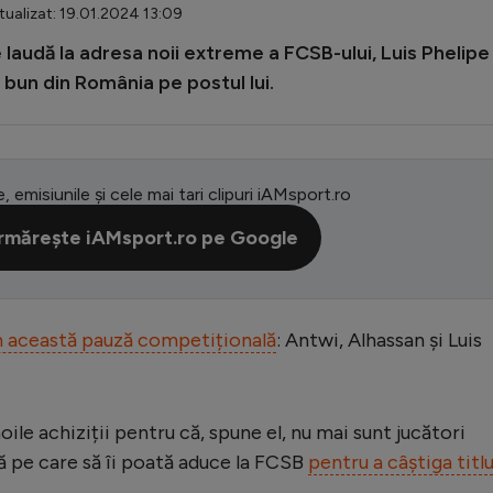
ualizat: 19.01.2024 13:09
 laudă la adresa noii extreme a FCSB-ului, Luis Phelipe
 bun din România pe postul lui.
e, emisiunile și cele mai tari clipuri iAMsport.ro
rmărește iAMsport.ro pe Google
 în această pauză competițională
: Antwi, Alhassan și Luis
ile achiziții pentru că, spune el, nu mai sunt jucători
ă pe care să îi poată aduce la FCSB
pentru a câștiga titlu