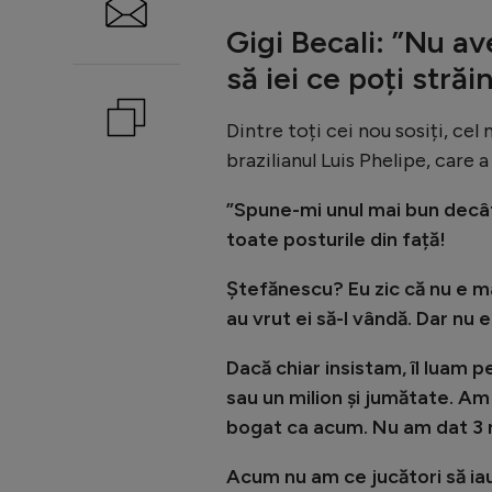
Gigi Becali: ”Nu a
să iei ce poți străi
Dintre toți cei nou sosiți, ce
brazilianul Luis Phelipe, care 
”Spune-mi unul mai bun decât
toate posturile din față!
Ștefănescu? Eu zic că nu e ma
au vrut ei să-l vândă. Dar nu 
Dacă chiar insistam, îl luam 
sau un milion și jumătate. Am 
bogat ca acum. Nu am dat 3 
Acum nu am ce jucători să ia