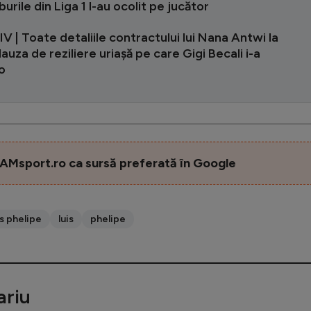
burile din Liga 1 l-au ocolit pe jucător
 | Toate detaliile contractului lui Nana Antwi la
auza de reziliere uriașă pe care Gigi Becali i-a
-o
AMsport.ro ca sursă preferată în Google
is phelipe
luis
phelipe
riu