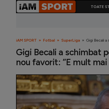
TOATE ST
iAM SPORT
Fotbal
SuperLiga
Gigi Becali a
Gigi Becali a schimbat po
nou favorit: ”E mult mai