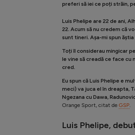
preferi să iei ce poți străin,
Luis Phelipe are 22 de ani, A
22. Acum să nu credem că vor 
sunt tineri. Așa-mi spun ăști
Toți îl considerau mingicar pe
le vine să creadă ce face cu m
cred.
Eu spun că Luis Phelipe e mul
meci) va juca el în dreapta, Ta
Ngezana cu Dawa, Radunovic 
Orange Sport, citat de
GSP
.
Luis Phelipe, debut