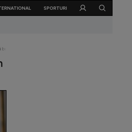
TERNATIONAL
SPORTURI
ai bun decât Tavi”
n