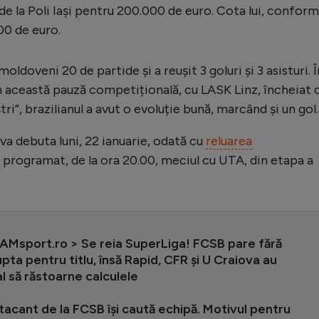
 de la Poli Iași pentru 200.000 de euro. Cota lui, conform
00 de euro.
oldoveni 20 de partide și a reușit 3 goluri și 3 asisturi. Î
n această pauză competițională, cu LASK Linz, încheiat 
tri”, brazilianul a avut o evoluție bună, marcând și un gol.
 va debuta luni, 22 ianuarie, odată cu
reluarea
 programat, de la ora 20.00, meciul cu UTA, din etapa a
iAMsport.ro > Se reia SuperLiga! FCSB pare fără
 lupta pentru titlu, însă Rapid, CFR și U Craiova au
l să răstoarne calculele
tacant de la FCSB își caută echipă. Motivul pentru