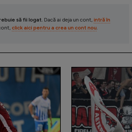
buie să fii logat.
Dacă ai deja un cont,
intră în
 cont,
click aici pentru a crea un cont nou
.