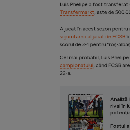
Luis Phelipe a fost transferat
Transfermarkt
, este de 500.0
A jucat în acest sezon pentru m
sigurul amical jucat de FCSB
î
scorul de 3-1 pentru ”roș-albaș
Cel mai probabil, Luis Phelipe
campionatului
, când FCSB are
22-a.
CITEȘTE ȘI
Analiză 
rival în
potenția
Fostul a