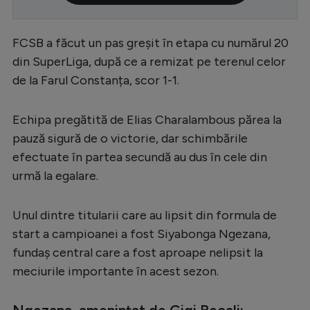
Serie A
FCSB a făcut un pas greșit în etapa cu numărul 20
Bundesliga
din SuperLiga, după ce a remizat pe terenul celor
Ligue 1
de la Farul Constanța, scor 1-1.
Campionate
Echipa pregătită de Elias Charalambous părea la
Starurile fotbalului
pauză sigură de o victorie, dar schimbările
EURO 2024
efectuate în partea secundă au dus în cele din
Stranieri
urmă la egalare.
Clasamente
Unul dintre titularii care au lipsit din formula de
start a campioanei a fost Siyabonga Ngezana,
fundaș central care a fost aproape nelipsit la
meciurile importante în acest sezon.
Tenis
Handbal