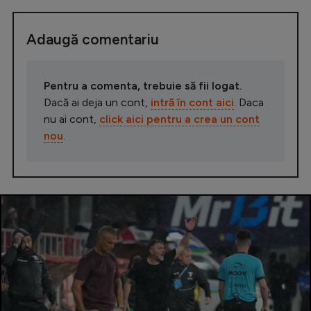
Adaugă comentariu
Pentru a comenta, trebuie să fii logat.
Dacă ai deja un cont,
intră în cont aici
. Daca
nu ai cont,
click aici pentru a crea un cont
nou
.