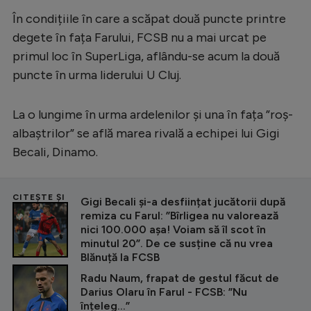
Intră în cont
În condițiile în care a scăpat două puncte printre
Creează cont
degete în fața Farului, FCSB nu a mai urcat pe
primul loc în SuperLiga, aflându-se acum la două
puncte în urma liderului U Cluj.
La o lungime în urma ardelenilor și una în fața ”roș-
albaștrilor” se află marea rivală a echipei lui Gigi
Becali, Dinamo.
CITEȘTE ȘI
Gigi Becali și-a desființat jucătorii după
remiza cu Farul: ”Bîrligea nu valorează
nici 100.000 așa! Voiam să îl scot în
minutul 20”. De ce susține că nu vrea
Blănuță la FCSB
Radu Naum, frapat de gestul făcut de
Darius Olaru în Farul - FCSB: ”Nu
înțeleg...”