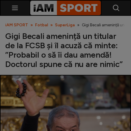
iAM SPORT
Fotbal
SuperLiga
Gigi Becali amenință un tit
Gigi Becali amenință un titular
de la FCSB și îl acuză că minte:
”Probabil o să îi dau amendă!
Doctorul spune că nu are nimic”
SuperLiga
Liga 2
Cupa României
Echipa Națională
U21
Fotbal feminin