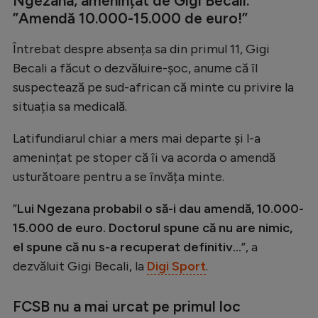
Ngezana, amenințat de Gigi Becali:
Natație
”Amendă 10.000-15.000 de euro!”
Formula 1
Întrebat despre absența sa din primul 11, Gigi
Gimnastică
Becali a făcut o dezvăluire-șoc, anume că îl
suspectează pe sud-african că minte cu privire la
Auto
situația sa medicală.
Rugby
Latifundiarul chiar a mers mai departe și l-a
Ciclism
amenințat pe stoper că îi va acorda o amendă
Alte sporturi
usturătoare pentru a se învăța minte.
JO 2024
”
Lui Ngezana probabil o să-i dau amendă, 10.000-
JO 2026
15.000 de euro. Doctorul spune că nu are nimic,
el spune că nu s-a recuperat definitiv...
”, a
dezvăluit Gigi Becali, la
Digi Sport
.
FCSB nu a mai urcat pe primul loc