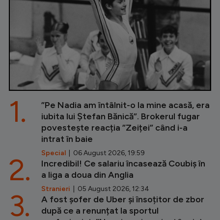
1.
”Pe Nadia am întâlnit-o la mine acasă, era
iubita lui Ștefan Bănică”. Brokerul fugar
povestește reacția ”Zeiței” când i-a
intrat în baie
Special
| 06 August 2026, 19:59
2.
Incredibil! Ce salariu încasează Coubiș în
a liga a doua din Anglia
Stranieri
| 05 August 2026, 12:34
3.
A fost șofer de Uber și însoțitor de zbor
după ce a renunțat la sportul