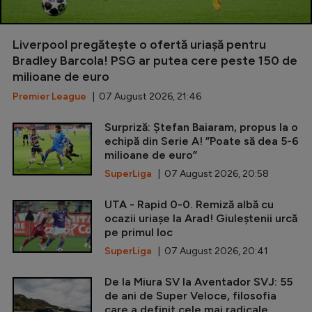
Liverpool pregătește o ofertă uriașă pentru
Bradley Barcola! PSG ar putea cere peste 150 de
milioane de euro
Premier League
| 07 August 2026, 21:46
Surpriză: Ștefan Baiaram, propus la o
echipă din Serie A! ”Poate să dea 5-6
milioane de euro”
SuperLiga
| 07 August 2026, 20:58
UTA - Rapid 0-0. Remiză albă cu
ocazii uriașe la Arad! Giuleștenii urcă
pe primul loc
SuperLiga
| 07 August 2026, 20:41
De la Miura SV la Aventador SVJ: 55
de ani de Super Veloce, filosofia
care a definit cele mai radicale