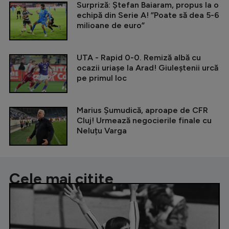
Surpriză: Ștefan Baiaram, propus la o
echipă din Serie A! ”Poate să dea 5-6
milioane de euro”
UTA - Rapid 0-0. Remiză albă cu
ocazii uriașe la Arad! Giuleștenii urcă
pe primul loc
Marius Șumudică, aproape de CFR
Cluj! Urmează negocierile finale cu
Neluțu Varga
Cele mai citite