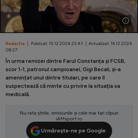
Special
Diverse
Inedit
Redactia
| Publicat: 15.12.2024 23:43 | Actualizat: 16.12.2024
Clasamente
08:27
În urma remizei dintre Farul Constanța și FCSB,
scor 1-1, patronul campioanei, Gigi Becali, și-a
amenințat unul dintre titulari, pe care îl
Champions League
suspectează că minte cu privire la situația sa
Europa League
medicală.
Conference League
CM 2026
Nu rata știrile, emisiunile și cele mai tari clipuri
iAMsport.ro
Premier League
Urmărește-ne pe Google
LaLiga