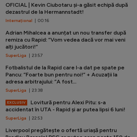
OFICIAL | Kevin Ciubotaru și-a găsit echipă după
dezastrul de la Hermannstadt!
Internațional
| 00:16
Adrian Mihalcea a anunțat un nou transfer după
remiza cu Rapid: ”Vom vedea dacă vor mai veni
alți jucători!”
SuperLiga
| 23:57
Fotbalistul de la Rapid care l-a dat pe spate pe
Pancu: ”Foarte bun pentru noi!” + Acuzații la
adresa arbitrajului: ”A fost...
SuperLiga
| 23:38
Lovitură pentru Alexi Pitu: s-a
EXCLUSIV
accidentat în UTA - Rapid și ar putea lipsi 6 luni!
SuperLiga
| 22:53
Liverpool pregătește o ofertă uriașă pentru