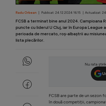
Radu Orbean
| Publicat: 24.12.2024 16:15 | Actualizat: 2
FCSB a terminat bine anul 2024. Campioana Rom
puncte cu liderul U Cluj, iar în Europa League 
perioada de mercato, roș-albaștrii au misiunea d
lista plecărilor.
Nu rata știril
U
FCSB are parte de un sezon f
în două competiții, campionat