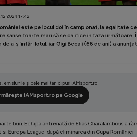
4.12.2024 17:42
âniei este pe locul doi în campionat, la egalitate de
are șanse foarte mari să se califice în faza următoare. 
e a-și întări lotul, iar Gigi Becali (66 de ani) a anunțat
e, emisiunile și cele mai tari clipuri iAMsport.ro
rmărește iAMsport.ro pe Google
oarte bun. Echipa antrenată de Elias Charalambous a ră
 și Europa League, după eliminarea din Cupa României.