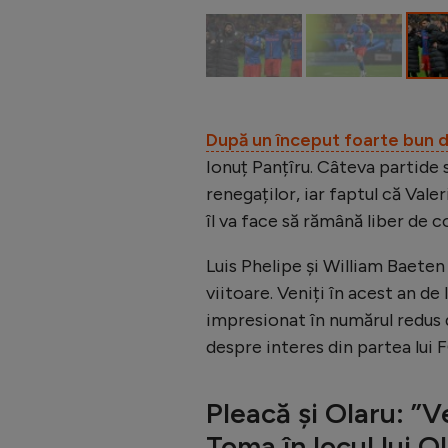
După un început foarte bun 
Ionuț Panțîru. Câteva partide s
renegaților, iar faptul că Valer
îl va face să rămână liber de 
Luis Phelipe și William Baeten 
viitoare. Veniți în acest an de 
impresionat în numărul redus d
despre interes din partea lui 
Pleacă și Olaru: ”V
Toma în locul lui O