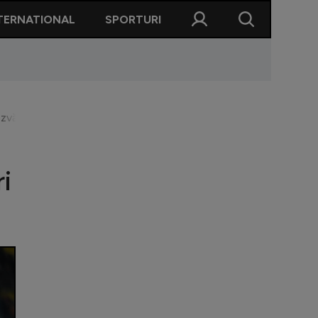
TERNATIONAL
SPORTURI
zvăluit cine sunt cei 3 jucători pe care îi dă afară
i