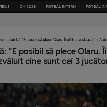
IRILE
CM 2026
FOTBAL INTERN
FOTBAL IN
nunț-bombă: ”E posibil să plece Olaru. Îi plătește clauza!” + A de
 ”E posibil să plece Olaru. Îi
văluit cine sunt cei 3 jucător