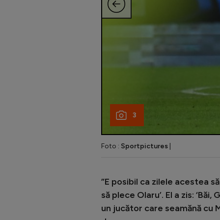
3
Foto :
Sportpictures
|
”E posibil ca zilele acestea s
să plece Olaru’. El a zis: ‘Băi
un jucător care seamănă cu Me