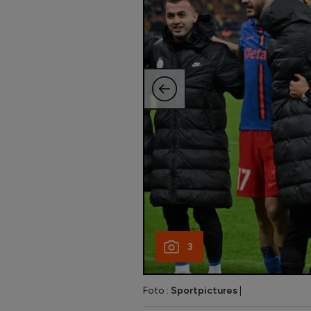
3
Foto :
Sportpictures
|