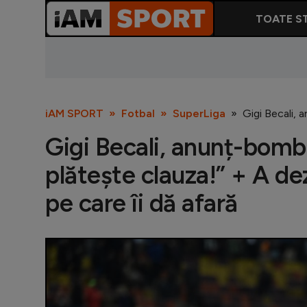
TOATE ST
iAM SPORT
Fotbal
SuperLiga
Gigi Becali, a
Gigi Becali, anunț-bombă:
plătește clauza!” + A dez
pe care îi dă afară