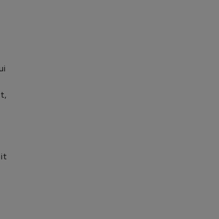
ui
t,
it