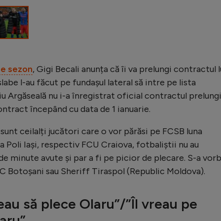
de sezon
, Gigi Becali anunța că îi va prelungi contractul l
labe l-au făcut pe fundașul lateral să intre pe lista
iu Argăseală nu i-a înregistrat oficial contractul prelungi
contract începând cu data de 1 ianuarie.
sunt ceilalți jucători care o vor părăsi pe FCSB luna
la Poli Iași, respectiv FCU Craiova, fotbaliștii nu au
e minute avute și par a fi pe picior de plecare. S-a vorb
FC Botoșani sau Sheriff Tiraspol (Republic Moldova).
eau să plece Olaru”/”Îl vreau pe
laru”