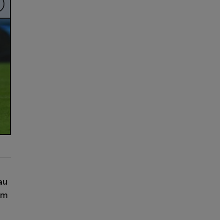
au
 am