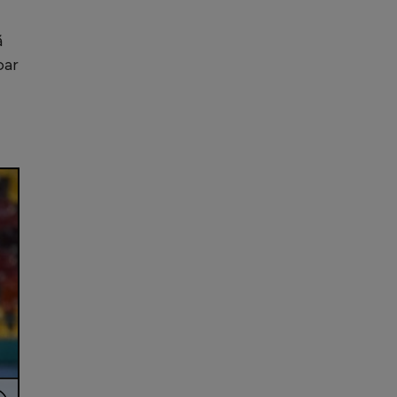
ă
oar