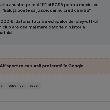
ali a anunțat primul ”11” al FCSB pentru meciul cu
: ”Băluță poate să joace, dar nu cred că intră”
000 €, datoria totală a echipelor din play-off-ul
 Un club are cea mai mare datorie din istoria
atului
AMsport.ro ca sursă preferată în Google
da
superliga
sepsi