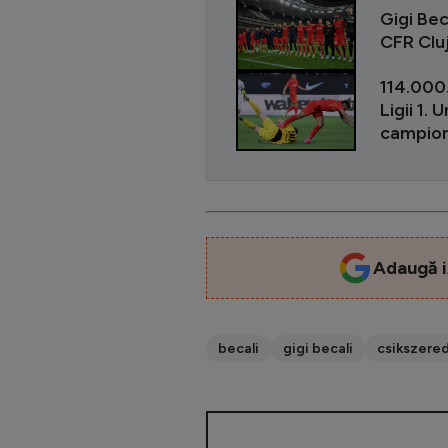
Gigi Bec
CFR Cluj
114.000.
Ligii 1.
campion
Adaugă i
becali
gigi becali
csikszere