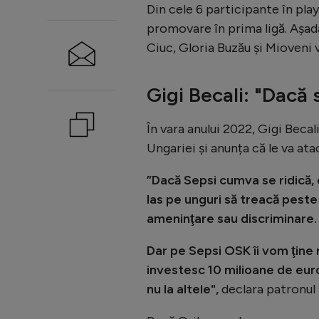
Din cele 6 participante în pla
promovare în prima ligă. Așad
Ciuc, Gloria Buzău și Mioveni v
Gigi Becali: "Dacă s
În vara anului 2022, Gigi Beca
Ungariei și anunța că le va at
”Dacă Sepsi cumva se ridică, 
las pe unguri să treacă peste 
ameninţare sau discriminare.
Dar pe Sepsi OSK îi vom ţine 
investesc 10 milioane de euro.
nu la altele",
declara patronul