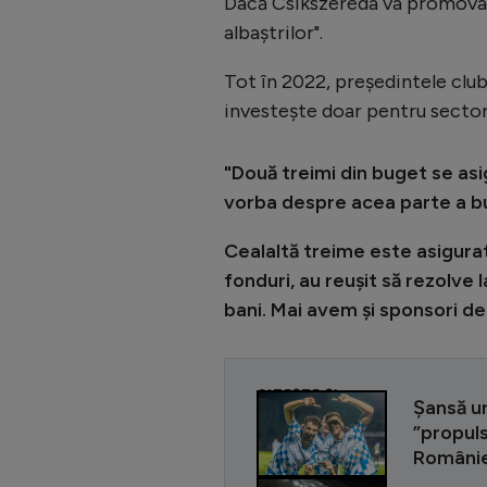
Dacă Csikszereda va promova s
albaștrilor".
Tot în 2022, președintele clu
investește doar pentru sectorul
"Două treimi din buget se asi
vorba despre acea parte a buge
Cealaltă treime este asigurat
fonduri, au reușit să rezolve
bani. Mai avem și sponsori de 
CITEȘTE ȘI
Șansă ur
”propuls
Românie