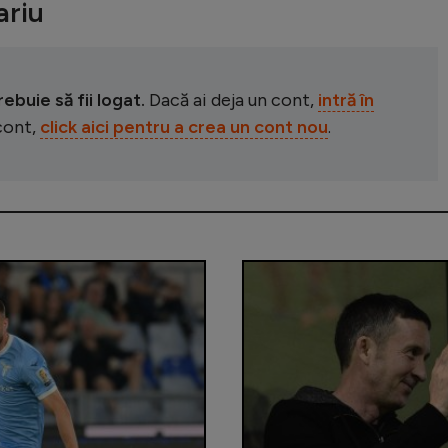
riu
buie să fii logat.
Dacă ai deja un cont,
intră în
 cont,
click aici pentru a crea un cont nou
.