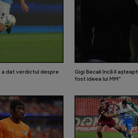
u a dat verdictul despre
Gigi Becali încă îl aștea
fost ideea lui MM”
Măldărășanu îi ia apărarea jucătoru