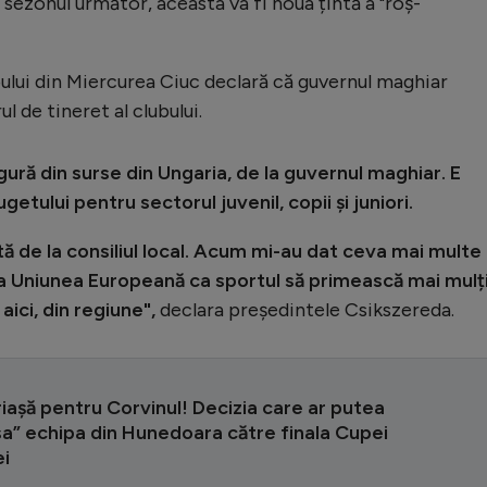
ezonul următor, aceasta va fi noua țintă a "roș-
bului din Miercurea Ciuc declară că guvernul maghiar
 de tineret al clubului.
gură din surse din Ungaria, de la guvernul maghiar. E
tului pentru sectorul juvenil, copii și juniori.
ă de la consiliul local. Acum mi-au dat ceva mai multe
 la Uniunea Europeană ca sportul să primească mai mulț
aici, din regiune",
declara președintele Csikszereda.
iașă pentru Corvinul! Decizia care ar putea
a” echipa din Hunedoara către finala Cupei
i