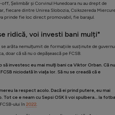
y-off, Șelimbăr și Corvinul Hunedoara nu au drept de
ar, fiecare dintre Unirea Slobozia, Csikszereda Miercur
a prinde fie loc direct promovabil, fie barajul.
e ridică, voi investi bani mulți"
li se arăta nemulțumit de formațiile susținute de guvernu
aca, doar că să nu o depășească pe FCSB.
o să investesc eu mai mulţi bani ca Viktor Orban. Că nu 
FCSB niciodată în viaţa lor. Să nu se creadă că e
mereu la respect acolo. Dacă ei prind putere, eu mai
 Tot ce e neam cu Sepsi OSK îi voi spulbera... la fotba
 FCSB-ului în
2022
.