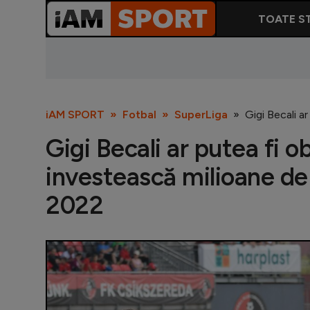
TOATE ST
iAM SPORT
Fotbal
SuperLiga
Gigi Becali a
Gigi Becali ar putea fi o
investească milioane de
2022