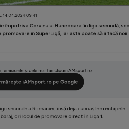
t: 14.04.2024 09:41
ie împotriva Corvinului Hunedoara, în liga secundă, sc
e promovare în SuperLigă, iar asta poate să îi facă noii
e, emisiunile și cele mai tari clipuri iAMsport.ro
rmărește iAMsport.ro pe Google
l ligii secunde a României, însă deja cunoaștem echipele
 baraj, ori locul de promovare direct în Liga 1.