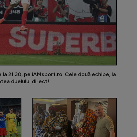
 la 21:30, pe iAMsport.ro. Cele două echipe, la
tea duelului direct!
n SuperLiga va avea cel mai bun sezon din ultimii 20 de a
CFR Cluj și-a ales noul antrenor! Negocierile sunt a
Giovanni Beca