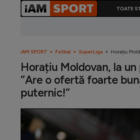
TOATE ST
iAM SPORT
Fotbal
SuperLiga
Horațiu Moldo
Horațiu Moldovan, la un
”Are o ofertă foarte bu
puternic!”