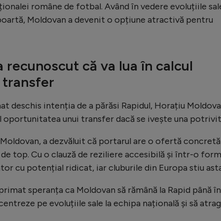
aționalei române de fotbal. Având în vedere evoluțiile sal
n poartă, Moldovan a devenit o opțiune atractivă pentru
 recunoscut că va lua în calcul
 transfer
at deschis intenția de a părăsi Rapidul, Horațiu Moldov
ul oportunitatea unui transfer dacă se ivește una potrivit
i Moldovan, a dezvăluit că portarul are o ofertă concretă
 top. Cu o clauză de reziliere accesibilă și într-o for
or cu potențial ridicat, iar cluburile din Europa stiu asta
xprimat speranța ca Moldovan să rămână la Rapid până în
entreze pe evoluțiile sale la echipa națională și să atra