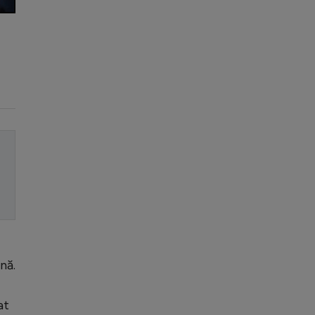
nă.
at