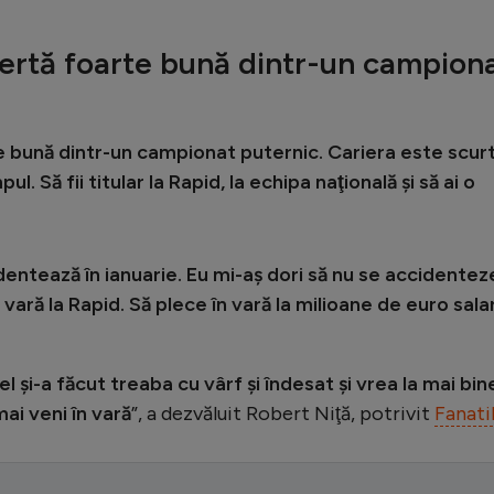
ofertă foarte bună dintr-un campion
te bună dintr-un campionat puternic. Cariera este scurt
ul. Să fii titular la Rapid, la echipa naţională şi să ai o
ntează în ianuarie. Eu mi-aş dori să nu se accidentez
 vară la Rapid. Să plece în vară la milioane de euro sala
l şi-a făcut treaba cu vârf şi îndesat şi vrea la mai bin
ai veni în vară
”, a dezvăluit Robert Niţă, potrivit
Fanati