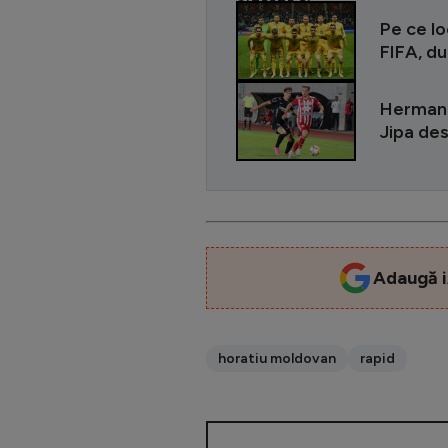
CITEȘTE ȘI
Pe ce l
FIFA, du
Hermann
Jipa de
Adaugă i
horatiu moldovan
rapid