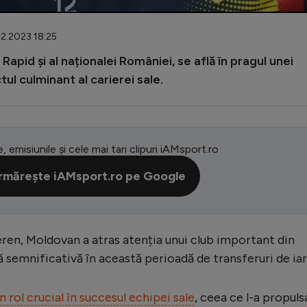
12.2023 18:25
apid și al naționalei României, se află în pragul unei
ul culminant al carierei sale.
e, emisiunile și cele mai tari clipuri iAMsport.ro
rmărește iAMsport.ro pe Google
eren, Moldovan a atras atenția unui club important din
ă semnificativă în această perioadă de transferuri de iar
n rol crucial în succesul echipei sale
, ceea ce l-a propuls