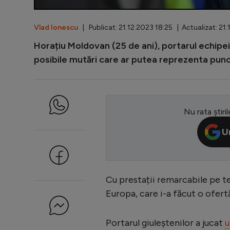
Vlad Ionescu
| Publicat: 21.12.2023 18:25 | Actualizat: 21.
Horațiu Moldovan (25 de ani), portarul echipei R
posibile mutări care ar putea reprezenta punct
Nu rata știril
U
Cu prestații remarcabile pe t
Europa, care i-a făcut o ofert
Portarul giuleștenilor a jucat
u