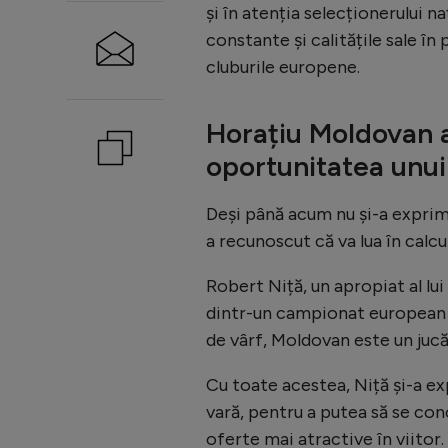
și în atenția selecționerului n
constante și calitățile sale î
cluburile europene.
Horațiu Moldovan a
oportunitatea unui
Deși până acum nu și-a exprim
a recunoscut că va lua în calc
Robert Niță, un apropiat al lu
dintr-un campionat european de
de vârf, Moldovan este un jucăt
Cu toate acestea, Niță și-a e
vară, pentru a putea să se conc
oferte mai atractive în viitor.