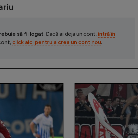
riu
buie să fii logat.
Dacă ai deja un cont,
intră în
 cont,
click aici pentru a crea un cont nou
.