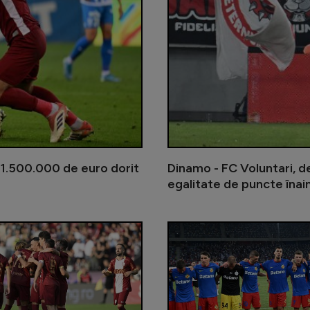
de 1.500.000 de euro dorit
Dinamo - FC Voluntari, de
egalitate de puncte înain
E convins că o echipă importantă di