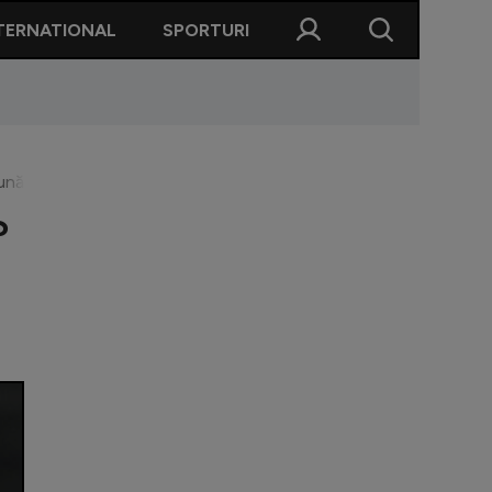
TERNATIONAL
SPORTURI
ună, dintr-un campionat puternic!”
?