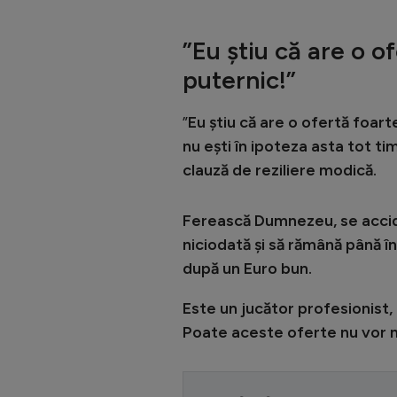
”
Eu ştiu că are o 
puternic!
”
”
Eu ştiu că are o ofertă foar
nu eşti în ipoteza asta tot timp
clauză de reziliere modică.
Ferească Dumnezeu, se accide
niciodată şi să rămână până în
după un Euro bun.
Este un jucător profesionist, e
Poate aceste oferte nu vor m