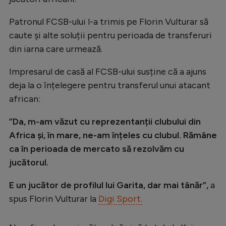
Natație
Patronul FCSB-ului l-a trimis pe Florin Vulturar să
Formula 1
caute și alte soluții pentru perioada de transferuri
Gimnastică
din iarna care urmează.
Auto
Impresarul de casă al FCSB-ului susține că a ajuns
deja la o înțelegere pentru transferul unui atacant
Rugby
african:
Ciclism
”Da, m-am văzut cu reprezentanții clubului din
Alte sporturi
Africa și, în mare, ne-am înțeles cu clubul. Rămâne
JO 2024
ca în perioada de mercato să rezolvăm cu
JO 2026
jucătorul.
E un jucător de profilul lui Garita, dar mai tânăr”,
a
spus Florin Vulturar la
Digi Sport.