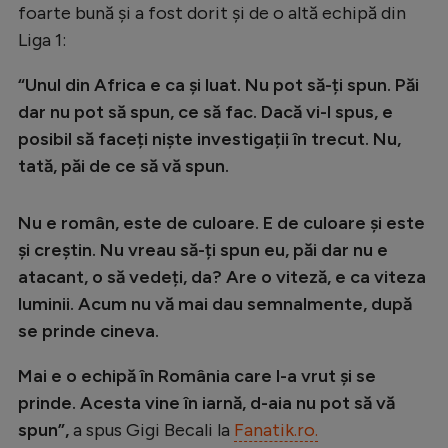
foarte bună și a fost dorit și de o altă echipă din
Liga 1:
“Unul din Africa e ca și luat. Nu pot să-ți spun. Păi
dar nu pot să spun, ce să fac. Dacă vi-l spus, e
posibil să faceți niște investigații în trecut. Nu,
tată, păi de ce să vă spun.
Nu e român, este de culoare. E de culoare și este
și creștin. Nu vreau să-ți spun eu, păi dar nu e
atacant, o să vedeți, da? Are o viteză, e ca viteza
luminii. Acum nu vă mai dau semnalmente, după
se prinde cineva.
Mai e o echipă în România care l-a vrut și se
prinde. Acesta vine în iarnă, d-aia nu pot să vă
spun”,
a spus Gigi Becali la
Fanatik.ro.