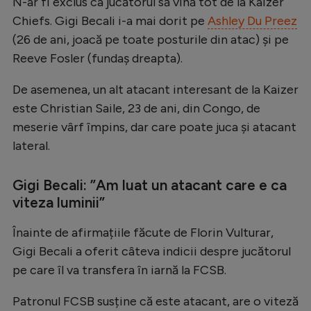
Intră în cont
N-ar fi exclus ca jucătorul să vină tot de la Kaizer
Chiefs. Gigi Becali i-a mai dorit pe
Ashley Du Preez
Creează cont
(26 de ani, joacă pe toate posturile din atac) și pe
Reeve Fosler (fundaș dreapta).
De asemenea, un alt atacant interesant de la Kaizer
este Christian Saile, 23 de ani, din Congo, de
meserie vârf împins, dar care poate juca și atacant
lateral.
Gigi Becali: ”Am luat un atacant care e ca
viteza luminii”
Înainte de afirmațiile făcute de Florin Vulturar,
Gigi Becali a oferit câteva indicii despre jucătorul
pe care îl va transfera în iarnă la FCSB.
Patronul FCSB susține că este atacant, are o viteză