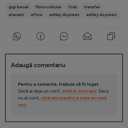
gigi becali
florin vulturar
fcsb
transfer
atacant
africa
ashley du preez
ashley du preez
Adaugă comentariu
Pentru a comenta, trebuie să fii logat.
Dacă ai deja un cont,
intră în cont aici
. Daca
nu ai cont,
click aici pentru a crea un cont
nou
.