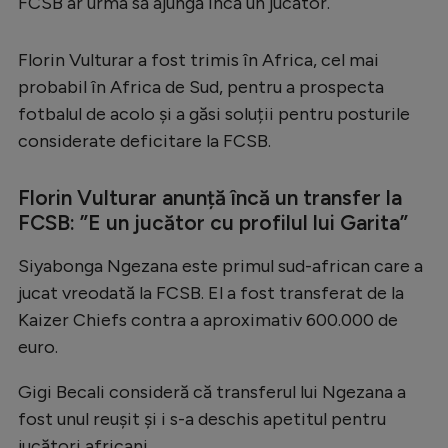
FCSB ar urma să ajungă încă un jucător.
Serie A
Florin Vulturar a fost trimis în Africa, cel mai
Bundesliga
probabil în Africa de Sud, pentru a prospecta
Ligue 1
fotbalul de acolo și a găsi soluții pentru posturile
Campionate
considerate deficitare la FCSB.
Starurile fotbalului
Florin Vulturar anunță încă un transfer la
EURO 2024
FCSB: ”E un jucător cu profilul lui Garita”
Stranieri
Siyabonga Ngezana este primul sud-african care a
Clasamente
jucat vreodată la FCSB. El a fost transferat de la
Kaizer Chiefs contra a aproximativ 600.000 de
euro.
Gigi Becali consideră că transferul lui Ngezana a
Tenis
fost unul reușit și i s-a deschis apetitul pentru
Handbal
jucători africani.