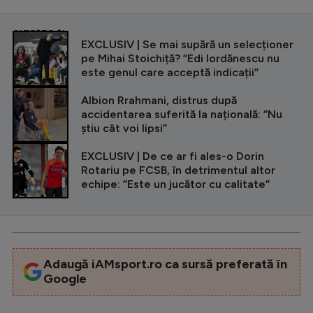
CITEȘTE ȘI
EXCLUSIV | Se mai supără un selecționer
pe Mihai Stoichiță? ”Edi Iordănescu nu
este genul care acceptă indicații”
Albion Rrahmani, distrus după
accidentarea suferită la națională: ”Nu
știu cât voi lipsi”
EXCLUSIV | De ce ar fi ales-o Dorin
Rotariu pe FCSB, în detrimentul altor
echipe: ”Este un jucător cu calitate”
Adaugă iAMsport.ro ca sursă preferată în
Google