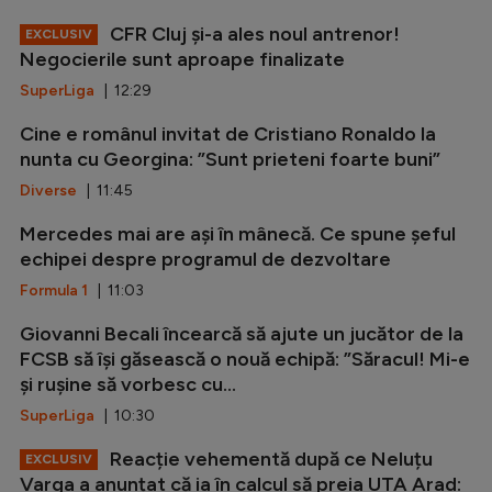
CFR Cluj și-a ales noul antrenor!
EXCLUSIV
Negocierile sunt aproape finalizate
SuperLiga
| 12:29
Cine e românul invitat de Cristiano Ronaldo la
nunta cu Georgina: ”Sunt prieteni foarte buni”
Diverse
| 11:45
Mercedes mai are ași în mânecă. Ce spune șeful
echipei despre programul de dezvoltare
Formula 1
| 11:03
Giovanni Becali încearcă să ajute un jucător de la
FCSB să își găsească o nouă echipă: ”Săracul! Mi-e
și rușine să vorbesc cu...
SuperLiga
| 10:30
Reacție vehementă după ce Neluțu
EXCLUSIV
Varga a anunțat că ia în calcul să preia UTA Arad: