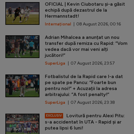
OFICIAL | Kevin Ciubotaru și-a găsit
echipă după dezastrul de la
Hermannstadt!
Internațional
| 08 August 2026, 00:16
Adrian Mihalcea a anunțat un nou
transfer după remiza cu Rapid: ”Vom
vedea dacă vor mai veni alți
jucători!”
SuperLiga
| 07 August 2026, 23:57
Fotbalistul de la Rapid care l-a dat
pe spate pe Pancu: ”Foarte bun
pentru noi!” + Acuzații la adresa
arbitrajului: ”A fost penalty!”
SuperLiga
| 07 August 2026, 23:38
Lovitură pentru Alexi Pitu:
EXCLUSIV
s-a accidentat în UTA - Rapid și ar
putea lipsi 6 luni!