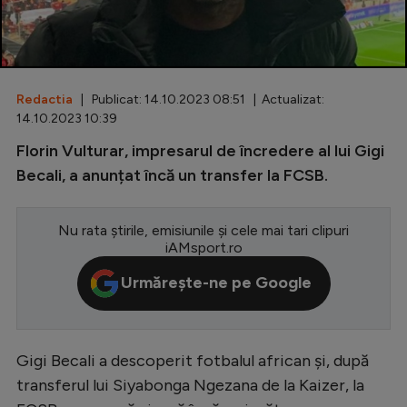
Special
Diverse
Inedit
Redactia
| Publicat: 14.10.2023 08:51 | Actualizat:
14.10.2023 10:39
Clasamente
Florin Vulturar, impresarul de încredere al lui Gigi
Becali, a anunțat încă un transfer la FCSB.
Nu rata știrile, emisiunile și cele mai tari clipuri
Champions League
iAMsport.ro
Europa League
Urmărește-ne pe Google
Conference League
CM 2026
Gigi Becali a descoperit fotbalul african și, după
Premier League
transferul lui Siyabonga Ngezana de la Kaizer, la
LaLiga