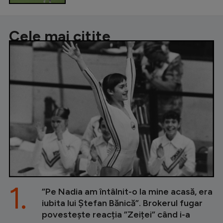
Cele mai citite
1.
”Pe Nadia am întâlnit-o la mine acasă, era
iubita lui Ștefan Bănică”. Brokerul fugar
povestește reacția ”Zeiței” când i-a