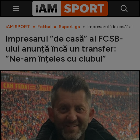
iAM SPORT
Fotbal
SuperLiga
Impresarul ”de casă” al FCS
Impresarul ”de casă” al FCSB-
ului anunță încă un transfer:
”Ne-am înțeles cu clubul”
SuperLiga
Liga 2
Cupa României
Echipa Națională
U21
Fotbal feminin