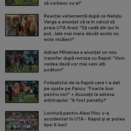
să vorbesc cu el”
Reacție vehementă după ce Neluțu
Varga a anunțat că ia în calcul să
preia UTA Arad: ”Să cadă din lac în
puț. Jale mai mare decât acolo nu
este nicăieri!”
Adrian Mihalcea a anunțat un nou
transfer după remiza cu Rapid: ”Vom
vedea dacă vor mai veni alți
jucători!”
Fotbalistul de la Rapid care l-a dat
pe spate pe Pancu: ”Foarte bun
pentru noi!” + Acuzații la adresa
arbitrajului: ”A fost penalty!”
Lovitură pentru Alexi Pitu: s-a
accidentat în UTA - Rapid și ar putea
lipsi 6 luni!