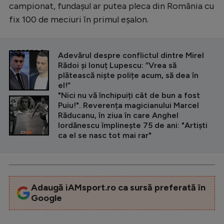
campionat, fundașul ar putea pleca din România cu
fix 100 de meciuri în primul eșalon.
CITEȘTE ȘI
Adevărul despre conflictul dintre Mirel
Rădoi și Ionuț Lupescu: ”Vrea să
plătească niște polițe acum, să dea în
el!”
"Nici nu vă închipuiți cât de bun a fost
Puiu!". Reverența magicianului Marcel
Răducanu, în ziua în care Anghel
Iordănescu împlinește 75 de ani: "Artiști
ca el se nasc tot mai rar"
Adaugă iAMsport.ro ca sursă preferată în
Google