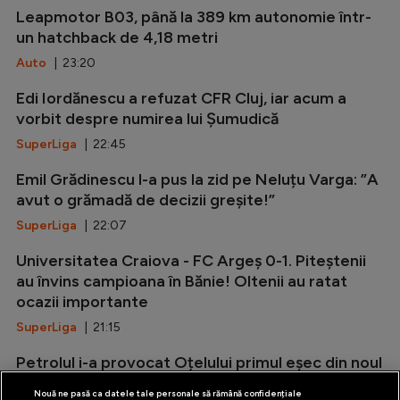
Leapmotor B03, până la 389 km autonomie într-
un hatchback de 4,18 metri
Auto
| 23:20
Edi Iordănescu a refuzat CFR Cluj, iar acum a
vorbit despre numirea lui Șumudică
SuperLiga
| 22:45
Emil Grădinescu l-a pus la zid pe Neluțu Varga: ”A
avut o grămadă de decizii greșite!”
SuperLiga
| 22:07
Universitatea Craiova - FC Argeș 0-1. Piteștenii
au învins campioana în Bănie! Oltenii au ratat
ocazii importante
SuperLiga
| 21:15
Petrolul i-a provocat Oțelului primul eșec din noul
sezon! Nlundulu și Zima, eroii ”lupilor galbeni”
Nouă ne pasă ca datele tale personale să rămână confidențiale