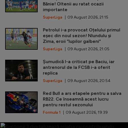
Bănie! Oltenii au ratat ocazii
importante
SuperLiga
| 09 August 2026, 21:15
Petrolul i-a provocat Oțelului primul
eșec din noul sezon! Nlundulu și
Zima, eroii ”lupilor galbeni”
SuperLiga
| 09 August 2026, 21:05
Șumudică l-a criticat pe Baciu, iar
antrenorul de la FCSB i-a oferit
replica
SuperLiga
| 09 August 2026, 20:54
Red Bull a ars etapele pentru a salva
RB22. Ce înseamnă acest lucru
pentru restul sezonului
Formula 1
| 09 August 2026, 19:39