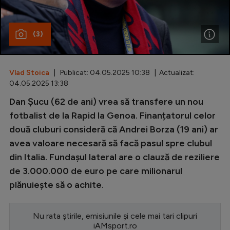
Special
(3)
Diverse
Inedit
Vlad Stoica
| Publicat: 04.05.2025 10:38 | Actualizat:
Clasamente
04.05.2025 13:38
Dan Șucu (62 de ani) vrea să transfere un nou
fotbalist de la Rapid la Genoa. Finanțatorul celor
două cluburi consideră că Andrei Borza (19 ani) ar
Champions League
avea valoare necesară să facă pasul spre clubul
Europa League
din Italia. Fundașul lateral are o clauză de reziliere
Conference League
de 3.000.000 de euro pe care milionarul
plănuiește să o achite.
CM 2026
Premier League
Nu rata știrile, emisiunile și cele mai tari clipuri
LaLiga
iAMsport.ro