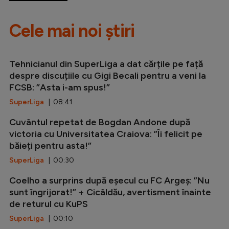
Cele mai noi știri
Tehnicianul din SuperLiga a dat cărțile pe față
despre discuțiile cu Gigi Becali pentru a veni la
FCSB: ”Asta i-am spus!”
SuperLiga
| 08:41
Cuvântul repetat de Bogdan Andone după
victoria cu Universitatea Craiova: ”Îi felicit pe
băieți pentru asta!”
SuperLiga
| 00:30
Coelho a surprins după eșecul cu FC Argeș: ”Nu
sunt îngrijorat!” + Cicâldău, avertisment înainte
de returul cu KuPS
SuperLiga
| 00:10