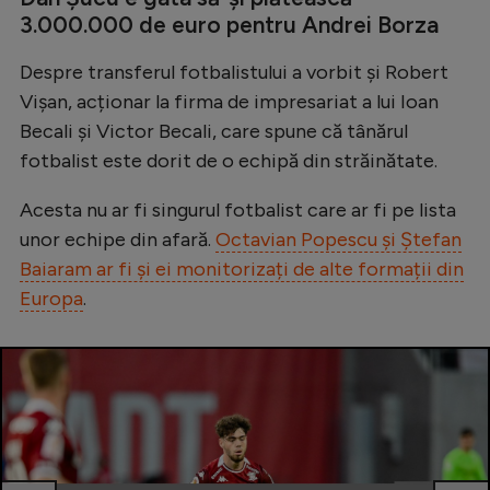
3.000.000 de euro pentru Andrei Borza
Natație
Formula 1
Despre transferul fotbalistului a vorbit și Robert
Vișan, acționar la firma de impresariat a lui Ioan
Gimnastică
Becali și Victor Becali, care spune că tânărul
Auto
fotbalist este dorit de o echipă din străinătate.
Rugby
Acesta nu ar fi singurul fotbalist care ar fi pe lista
Ciclism
unor echipe din afară.
Octavian Popescu și Ștefan
Alte sporturi
Baiaram ar fi și ei monitorizați de alte formații din
Europa
.
JO 2024
JO 2026