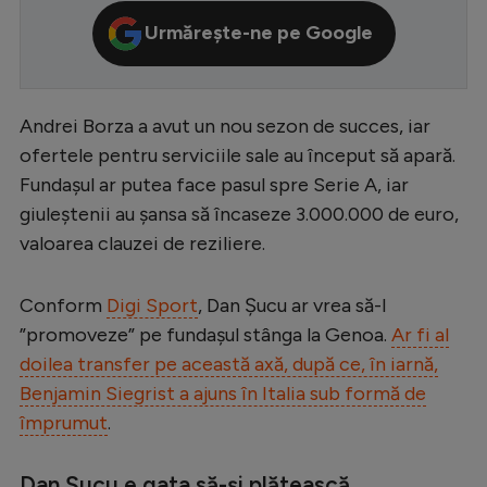
Serie A
Urmărește-ne pe Google
Bundesliga
Ligue 1
Andrei Borza a avut un nou sezon de succes, iar
Campionate
ofertele pentru serviciile sale au început să apară.
Fundașul ar putea face pasul spre Serie A, iar
Starurile fotbalului
giuleștenii au șansa să încaseze 3.000.000 de euro,
EURO 2024
valoarea clauzei de reziliere.
Stranieri
Conform
Digi Sport
, Dan Șucu ar vrea să-l
Clasamente
”promoveze” pe fundașul stânga la Genoa.
Ar fi al
doilea transfer pe această axă, după ce, în iarnă,
Benjamin Siegrist a ajuns în Italia sub formă de
împrumut
.
Tenis
Handbal
Dan Șucu e gata să-și plătească