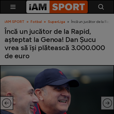
iAM SPORT
Fotbal
SuperLiga
Încă un jucător de la Rapi
Încă un jucător de la Rapid,
așteptat la Genoa! Dan Șucu
vrea să își plătească 3.000.000
de euro
SuperLiga
Liga 2
Cupa României
Echipa Națională
U21
Fotbal feminin