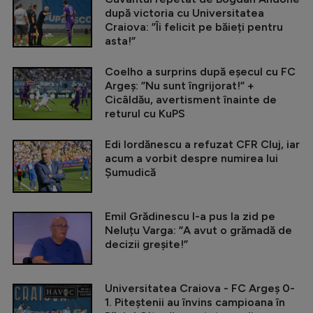
după victoria cu Universitatea
Craiova: ”Îi felicit pe băieți pentru
asta!”
Coelho a surprins după eșecul cu FC
Argeș: ”Nu sunt îngrijorat!” +
Cicâldău, avertisment înainte de
returul cu KuPS
Edi Iordănescu a refuzat CFR Cluj, iar
acum a vorbit despre numirea lui
Șumudică
Emil Grădinescu l-a pus la zid pe
Neluțu Varga: ”A avut o grămadă de
decizii greșite!”
Universitatea Craiova - FC Argeș 0-
1. Piteștenii au învins campioana în