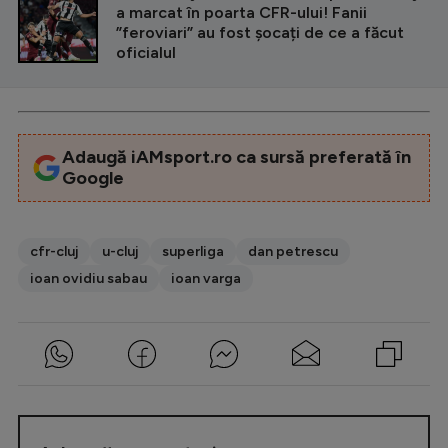
a marcat în poarta CFR-ului! Fanii
”feroviari” au fost șocați de ce a făcut
oficialul
Adaugă iAMsport.ro ca sursă preferată în
Google
cfr-cluj
u-cluj
superliga
dan petrescu
ioan ovidiu sabau
ioan varga