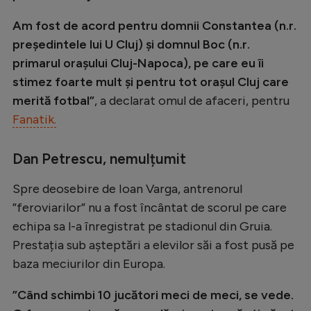
Natație
Am fost de acord pentru domnii Constantea (n.r.
Formula 1
președintele lui U Cluj) și domnul Boc (n.r.
primarul orașului Cluj-Napoca), pe care eu îi
Gimnastică
stimez foarte mult și pentru tot orașul Cluj care
Auto
merită fotbal”
, a declarat omul de afaceri, pentru
Rugby
Fanatik.
Ciclism
Dan Petrescu, nemulțumit
Alte sporturi
Spre deosebire de Ioan Varga, antrenorul
JO 2024
”feroviarilor” nu a fost încântat de scorul pe care
JO 2026
echipa sa l-a înregistrat pe stadionul din Gruia.
Prestația sub așteptări a elevilor săi a fost pusă pe
baza meciurilor din Europa.
”Când schimbi 10 jucători meci de meci, se vede.