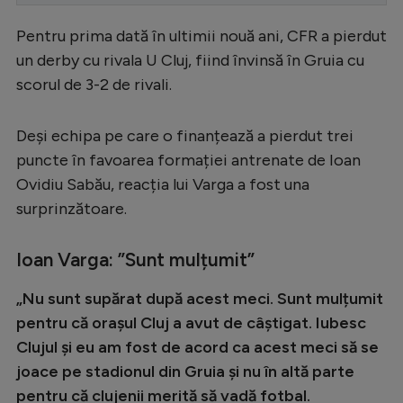
Serie A
Pentru prima dată în ultimii nouă ani, CFR a pierdut
Bundesliga
un derby cu rivala U Cluj, fiind învinsă în Gruia cu
scorul de 3-2 de rivali.
Ligue 1
Campionate
Deși echipa pe care o finanțează a pierdut trei
Starurile fotbalului
puncte în favoarea formației antrenate de Ioan
Ovidiu Sabău, reacția lui Varga a fost una
EURO 2024
surprinzătoare.
Stranieri
Ioan Varga: ”Sunt mulțumit”
Clasamente
„Nu sunt supărat după acest meci. Sunt mulțumit
pentru că orașul Cluj a avut de câștigat. Iubesc
Clujul și eu am fost de acord ca acest meci să se
Tenis
joace pe stadionul din Gruia și nu în altă parte
Handbal
pentru că clujenii merită să vadă fotbal.