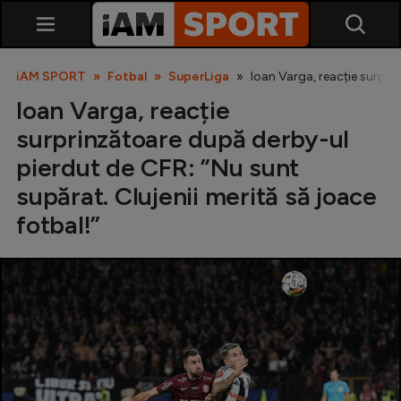
iAM SPORT
Fotbal
SuperLiga
Ioan Varga, reacție surpri
Ioan Varga, reacție
surprinzătoare după derby-ul
pierdut de CFR: ”Nu sunt
supărat. Clujenii merită să joace
fotbal!”
SuperLiga
Liga 2
Cupa României
Echipa Națională
U21
Fotbal feminin