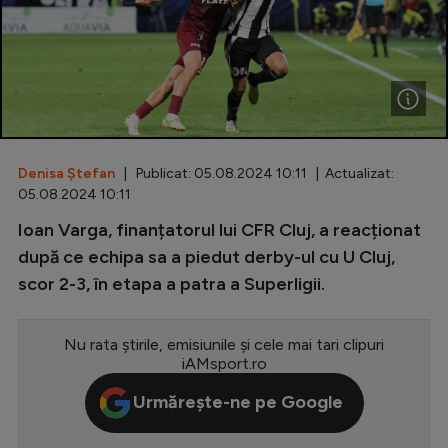
Special
Diverse
Inedit
Clasamente
Denisa Ștefan
| Publicat: 05.08.2024 10:11 | Actualizat:
05.08.2024 10:11
Ioan Varga, finanțatorul lui CFR Cluj, a reacționat
Champions League
după ce echipa sa a piedut derby-ul cu U Cluj,
scor 2-3, în etapa a patra a Superligii.
Europa League
Conference League
Nu rata știrile, emisiunile și cele mai tari clipuri
iAMsport.ro
CM 2026
Urmărește-ne pe Google
Premier League
LaLiga