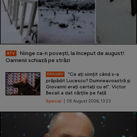
Ninge ca-n povești, la început de august!
RTV
Oamenii schiază pe străzi
”Ce ați simțit când s-a
EXCLUSIV
prăpădit Lucescu? Dumneavoastră și
Giovanni erați certați cu el”. Victor
Becali a dat cărțile pe față
Special
| 05 August 2026, 13:23