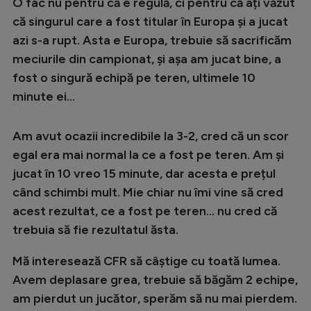
Intră în cont
O fac nu pentru că e regulă, ci pentru că ați văzut
că singurul care a fost titular în Europa și a jucat
Creează cont
azi s-a rupt. Asta e Europa, trebuie să sacrificăm
meciurile din campionat, și așa am jucat bine, a
fost o singură echipă pe teren, ultimele 10
minute ei...
Am avut ocazii incredibile la 3-2, cred că un scor
egal era mai normal la ce a fost pe teren. Am și
jucat în 10 vreo 15 minute, dar acesta e prețul
când schimbi mult. Mie chiar nu îmi vine să cred
acest rezultat, ce a fost pe teren... nu cred că
trebuia să fie rezultatul ăsta.
Mă interesează CFR să câștige cu toată lumea.
Avem deplasare grea, trebuie să băgăm 2 echipe,
am pierdut un jucător, sperăm să nu mai pierdem.