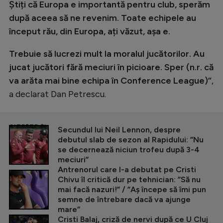
Știți că Europa e importantă pentru club, sperăm
după aceea să ne revenim. Toate echipele au
început rău, din Europa, ați văzut, așa e.
Trebuie să lucrezi mult la moralul jucătorilor. Au
jucat jucători fără meciuri în picioare. Sper (n.r. că
va arăta mai bine echipa în Conference League)”
,
a declarat Dan Petrescu.
CITEȘTE ȘI
Secundul lui Neil Lennon, despre
debutul slab de sezon al Rapidului: ”Nu
se decernează niciun trofeu după 3-4
meciuri”
Antrenorul care l-a debutat pe Cristi
Chivu îl critică dur pe tehnician: ”Să nu
mai facă nazuri!” / ”Aș începe să îmi pun
semne de întrebare dacă va ajunge
mare”
Cristi Balaj, criză de nervi după ce U Cluj