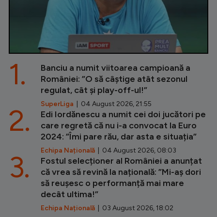
1.
Banciu a numit viitoarea campioană a
României: ”O să câștige atât sezonul
regulat, cât și play-off-ul!”
SuperLiga
| 04 August 2026, 21:55
2.
Edi Iordănescu a numit cei doi jucători pe
care regretă că nu i-a convocat la Euro
2024: ”Îmi pare rău, dar asta e situația”
Echipa Națională
| 04 August 2026, 08:03
3.
Fostul selecționer al României a anunțat
că vrea să revină la națională: ”Mi-aș dori
să reușesc o performanță mai mare
decât ultima!”
Echipa Națională
| 03 August 2026, 18:02