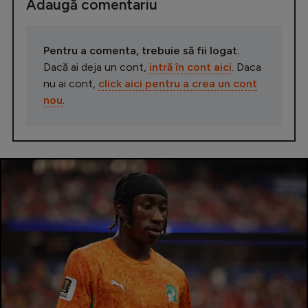
Adaugă comentariu
Pentru a comenta, trebuie să fii logat.
Dacă ai deja un cont,
intră în cont aici
. Daca
nu ai cont,
click aici pentru a crea un cont
nou
.