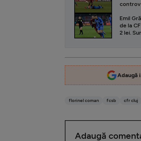
controve
Emil Gră
de la CF
2 lei. Su
Adaugă i
florinel coman
fcsb
cfr cluj
Adaugă comenta