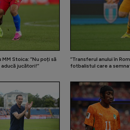
cu MM Stoica: ”Nu poți să
”Transferul anului în Rom
 aducă jucători!”
fotbalistul care a semna
Gigi Becali încă îl așteaptă pe me