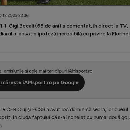
10.12.2023 23:36
1-1, Gigi Becali (65 de ani) a comentat, în direct la TV,
iarul a lansat o ipoteză incredibilă cu privire la Florinel
e, emisiunile și cele mai tari clipuri iAMsport.ro
rmărește iAMsport.ro pe Google
re CFR Cluj și FCSB a avut loc duminică seara, iar duelul
dorit, în ciuda faptului că s-a încheiat cu numai două gol
.