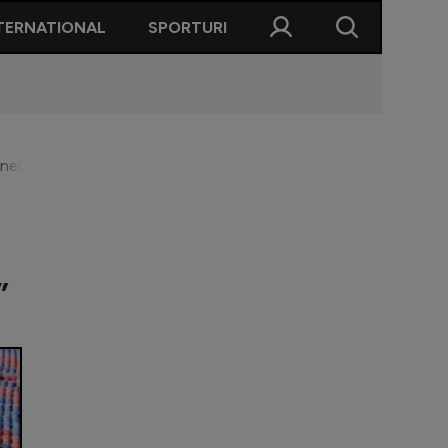
TERNATIONAL
SPORTURI
Florinel Coman după remiza cu CFR: ”Nici Dumnezeu nu te ajută da
”