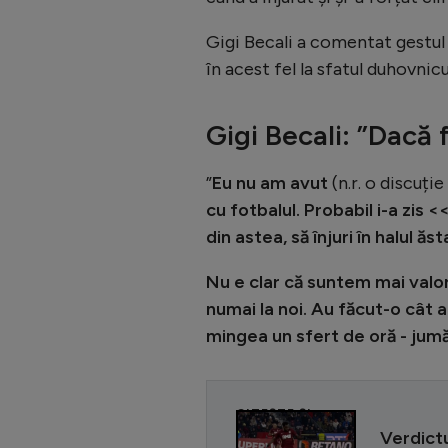
Gigi Becali a comentat gestul
în acest fel la sfatul duhovnicu
Gigi Becali: ”Dacă 
”
Eu nu am avut
(n.r. o discuț
cu fotbalul. Probabil i-a zis 
din astea, să înjuri în halul ăs
Nu e clar că suntem mai valor
numai la noi. Au făcut-o cât a
mingea un sfert de oră - jumă
CITEȘTE ȘI
Verdictu