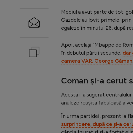
Meciul a avut parte de tot: go
Gazdele au lovit primele, prin
egaleze în minutul 26, după reu
Apoi, același ”Mbappe de Român
în debutul părții secunde,
dar 
camera VAR, George Găman
Coman și-a cerut sc
Acesta i-a sugerat centralului
anuleze reușita fabuloasă a ved
În urma partidei, prezent la fl
surprindere, după ce și-a ce
când a înjurat și și-a forțat e