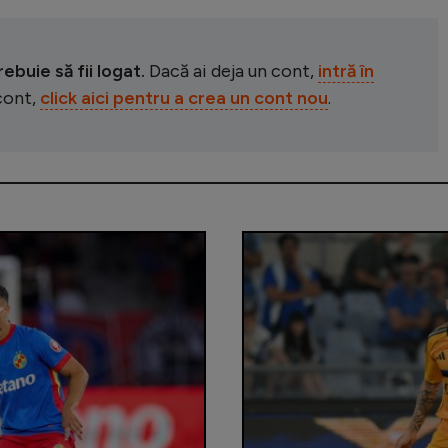
buie să fii logat.
Dacă ai deja un cont,
intră în
 cont,
click aici pentru a crea un cont nou
.