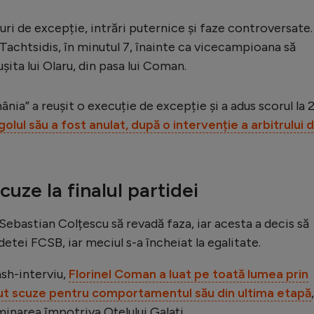
luri de excepție, intrări puternice și faze controversate.
 Tachtsidis, în minutul 7, înainte ca vicecampioana să
șita lui Olaru, din pasa lui Coman.
ia” a reușit o execuție de excepție și a adus scorul la 2
golul său a fost anulat, după o intervenție a arbitrului d
.
uze la finalul partidei
 Sebastian Colțescu să revadă faza, iar acesta a decis să
etei FCSB, iar meciul s-a încheiat la egalitate.
ash-interviu,
Florinel Coman a luat pe toată lumea prin
rut scuze pentru comportamentul său din ultima etapă
,
liminarea împotriva Oțelului Galați.