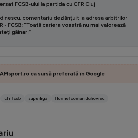
rsat FCSB-ului la partida cu CFR Cluj
dinescu, comentariu dezlănțuit la adresa arbitrilor
R - FCSB: ”Toată cariera voastră nu mai valorează
nteți găinari”
AMsport.ro ca sursă preferată în Google
cfr fcsb
superliga
florinel coman duhovnic
riu