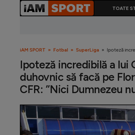
TOATE ST
iAM SPORT
Fotbal
SuperLiga
Ipoteză incre
Ipoteză incredibilă a lui 
duhovnic să facă pe Flo
CFR: ”Nici Dumnezeu nu 