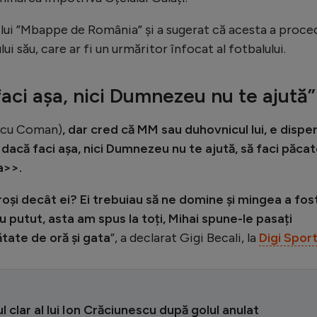
 lui ”Mbappe de România” și a sugerat că acesta a proce
lui său, care ar fi un urmăritor înfocat al fotbalului.
faci așa, nici Dumnezeu nu te ajută”
ie cu Coman)
, dar cred că MM sau duhovnicul lui, e dispe
<<dacă faci așa, nici Dumnezeu nu te ajută, să faci păca
ta>>.
oși decât ei? Ei trebuiau să ne domine și mingea a fos
u putut, asta am spus la toți, Mihai spune-le pasați
tate de oră și gata
”, a declarat Gigi Becali, la
Digi Spor
l clar al lui Ion Crăciunescu după golul anulat