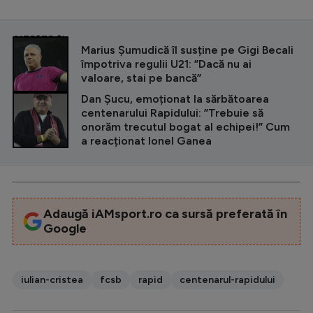
CITEȘTE ȘI
Marius Șumudică îl susține pe Gigi Becali
împotriva regulii U21: ”Dacă nu ai
valoare, stai pe bancă”
Dan Șucu, emoționat la sărbătoarea
centenarului Rapidului: ”Trebuie să
onorăm trecutul bogat al echipei!” Cum
a reacționat Ionel Ganea
Adaugă iAMsport.ro ca sursă preferată în
Google
iulian-cristea
fcsb
rapid
centenarul-rapidului