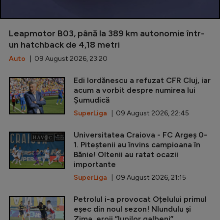
Leapmotor B03, până la 389 km autonomie într-
un hatchback de 4,18 metri
Auto
| 09 August 2026, 23:20
Edi Iordănescu a refuzat CFR Cluj, iar
acum a vorbit despre numirea lui
Șumudică
SuperLiga
| 09 August 2026, 22:45
Universitatea Craiova - FC Argeș 0-
1. Piteștenii au învins campioana în
Bănie! Oltenii au ratat ocazii
importante
SuperLiga
| 09 August 2026, 21:15
Petrolul i-a provocat Oțelului primul
eșec din noul sezon! Nlundulu și
Zima, eroii ”lupilor galbeni”