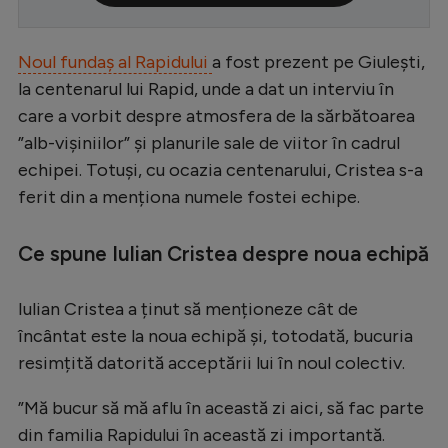
Serie A
Noul fundaș al Rapidului
a fost prezent pe Giulești,
Bundesliga
la centenarul lui Rapid, unde a dat un interviu în
Ligue 1
care a vorbit despre atmosfera de la sărbătoarea
Campionate
”alb-vișiniilor” și planurile sale de viitor în cadrul
echipei. Totuși, cu ocazia centenarului, Cristea s-a
Starurile fotbalului
ferit din a menționa numele fostei echipe.
EURO 2024
Stranieri
Ce spune Iulian Cristea despre noua echipă
Clasamente
Iulian Cristea a ținut să menționeze cât de
încântat este la noua echipă și, totodată, bucuria
resimțită datorită acceptării lui în noul colectiv.
Tenis
”Mă bucur să mă aflu în această zi aici, să fac parte
Handbal
din familia Rapidului în această zi importantă.