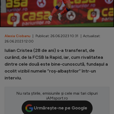
Special
Diverse
Inedit
Alexia Ciobanu
| Publicat: 26.06.2023 10:31 | Actualizat:
Clasamente
26.06.2023 12:00
Iulian Cristea (28 de ani) s-a transferat, de
curând, de la FCSB la Rapid, iar, cum rivalitatea
dintre cele două este bine-cunoscută, fundașul a
Champions League
ocolit vizibil numele ”roș-albaștrilor” într-un
Europa League
interviu.
Conference League
CM 2026
Nu rata știrile, emisiunile și cele mai tari clipuri
iAMsport.ro
Premier League
Urmărește-ne pe Google
LaLiga