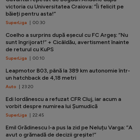
victoria cu Universitatea Craiova: ”Îi felicit pe
băieți pentru asta!”
SuperLiga
| 00:30
Coelho a surprins după eșecul cu FC Argeș: ”Nu
sunt îngrijorat!” + Cicâldău, avertisment înainte
de returul cu KuPS
SuperLiga
| 00:10
Leapmotor B03, până la 389 km autonomie într-
un hatchback de 4,18 metri
Auto
| 23:20
Edi Iordănescu a refuzat CFR Cluj, iar acum a
vorbit despre numirea lui Șumudică
SuperLiga
| 22:45
Emil Grădinescu l-a pus la zid pe Neluțu Varga: ”A
avut o grămadă de decizii greșite!”