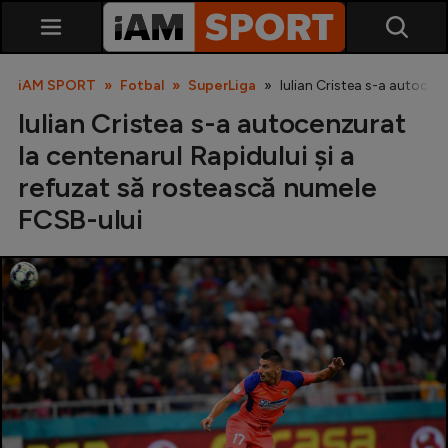
iAM SPORT
Fotbal
SuperLiga
Iulian Cristea s-a autocen
Iulian Cristea s-a autocenzurat
la centenarul Rapidului și a
refuzat să rostească numele
FCSB-ului
SuperLiga
Liga 2
Cupa României
Echipa Națională
U21
Fotbal feminin