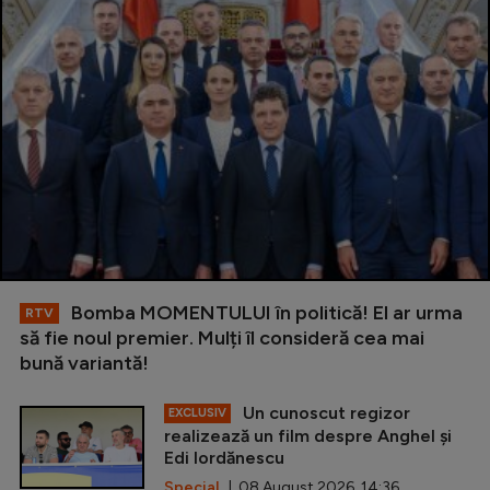
Bomba MOMENTULUI în politică! El ar urma
RTV
să fie noul premier. Mulți îl consideră cea mai
bună variantă!
Un cunoscut regizor
EXCLUSIV
realizează un film despre Anghel și
Edi Iordănescu
Special
| 08 August 2026, 14:36