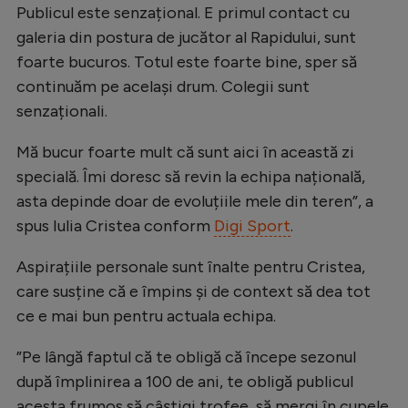
Publicul este senzațional. E primul contact cu
Natație
galeria din postura de jucător al Rapidului, sunt
Formula 1
foarte bucuros. Totul este foarte bine, sper să
continuăm pe același drum. Colegii sunt
Gimnastică
senzaționali.
Auto
Mă bucur foarte mult că sunt aici în această zi
Rugby
specială. Îmi doresc să revin la echipa națională,
Ciclism
asta depinde doar de evoluțiile mele din teren”, a
Alte sporturi
spus Iulia Cristea conform
Digi Sport
.
JO 2024
Aspirațiile personale sunt înalte pentru Cristea,
JO 2026
care susține că e împins și de context să dea tot
ce e mai bun pentru actuala echipa.
”Pe lângă faptul că te obligă că începe sezonul
după împlinirea a 100 de ani, te obligă publicul
acesta frumos să câștigi trofee, să mergi în cupele