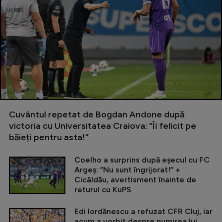
Cuvântul repetat de Bogdan Andone după
victoria cu Universitatea Craiova: ”Îi felicit pe
băieți pentru asta!”
Coelho a surprins după eșecul cu FC
Argeș: ”Nu sunt îngrijorat!” +
Cicâldău, avertisment înainte de
returul cu KuPS
Edi Iordănescu a refuzat CFR Cluj, iar
acum a vorbit despre numirea lui