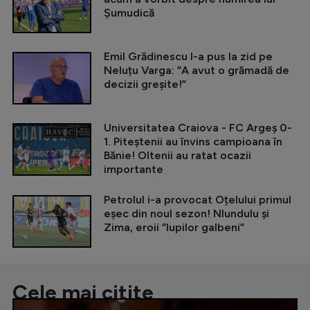
Șumudică
Emil Grădinescu l-a pus la zid pe
Neluțu Varga: ”A avut o grămadă de
decizii greșite!”
Universitatea Craiova - FC Argeș 0-
1. Piteștenii au învins campioana în
Bănie! Oltenii au ratat ocazii
importante
Petrolul i-a provocat Oțelului primul
eșec din noul sezon! Nlundulu și
Zima, eroii ”lupilor galbeni”
Cele mai citite