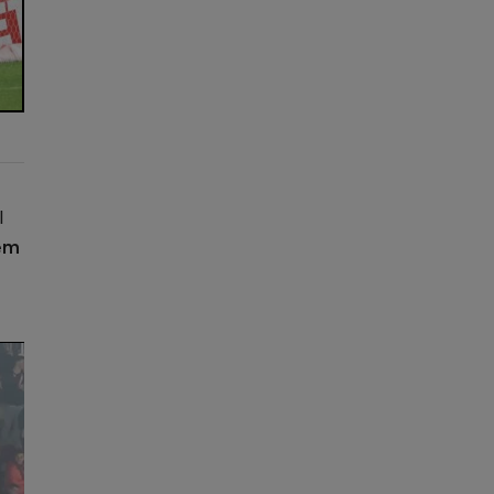
l
tem