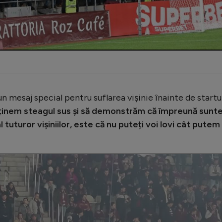
 un mesaj special pentru suflarea vișinie înainte de startu
ă ținem steagul sus și să demonstrăm că împreună sun
l tuturor vișiniilor, este că nu puteți voi lovi cât putem