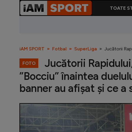
TOATE ST
iAM SPORT
Fotbal
SuperLiga
Jucătorii Rap
Jucătorii Rapidului
FOTO
”Bocciu” înaintea duelul
banner au afișat și ce a 