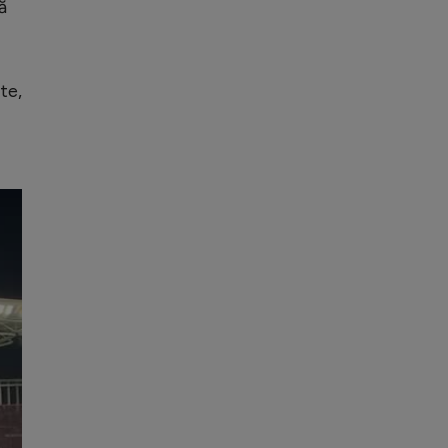
ă
te,