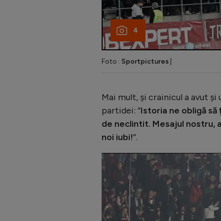
4
Foto :
Sportpictures
|
Mai mult, și crainicul a avut și
partidei: ”
Istoria ne obligă s
de neclintit. Mesajul nostru, a
noi iubi!
”.