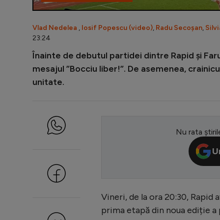
Vlad Nedelea
,
Iosif Popescu (video)
,
Radu Secoșan
,
Silv
23:24
Înainte de debutul partidei dintre Rapid și Far
mesajul ”Bocciu liber!”. De asemenea, crainicul
unitate.
Nu rata știril
U
Vineri, de la ora 20:30, Rapid 
prima etapă din noua ediție a p