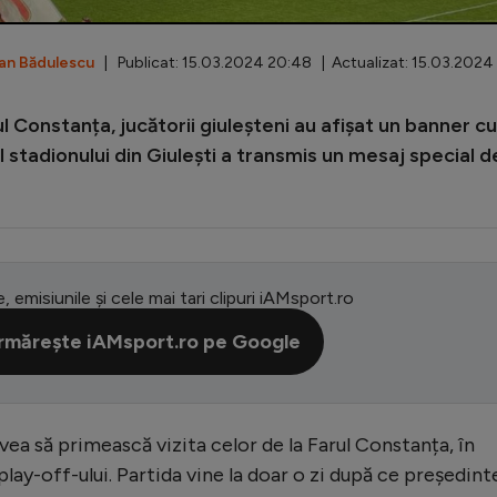
ian Bădulescu
| Publicat: 15.03.2024 20:48 | Actualizat: 15.03.2024
ul Constanța, jucătorii giuleșteni au afișat un banner cu
 stadionului din Giulești a transmis un mesaj special d
e, emisiunile și cele mai tari clipuri iAMsport.ro
rmărește iAMsport.ro pe Google
avea să primească vizita celor de la Farul Constanța, în
lay-off-ului. Partida vine la doar o zi după ce președint