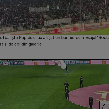
Video
 fotbaliștii Rapidului au afișat un banner cu mesajul ”Bocc
t și de cei din galerie.