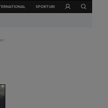
TERNATIONAL
SPORTURI
Constanța! Ce banner au afișat și ce a spus crainicul