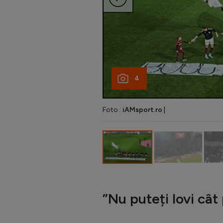
4
Foto :
iAMsport.ro
|
”Nu puteți lovi cât