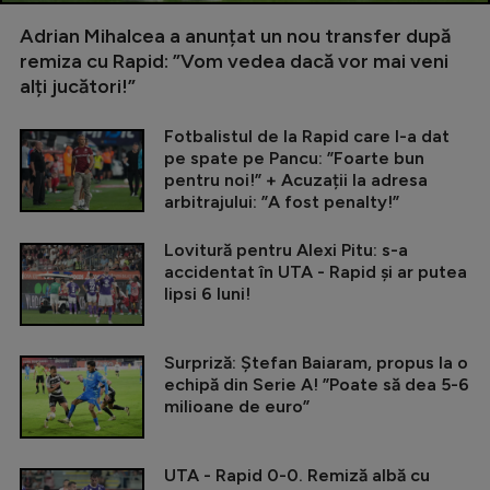
Adrian Mihalcea a anunțat un nou transfer după
remiza cu Rapid: ”Vom vedea dacă vor mai veni
alți jucători!”
Fotbalistul de la Rapid care l-a dat
pe spate pe Pancu: ”Foarte bun
pentru noi!” + Acuzații la adresa
arbitrajului: ”A fost penalty!”
Lovitură pentru Alexi Pitu: s-a
accidentat în UTA - Rapid și ar putea
lipsi 6 luni!
Surpriză: Ștefan Baiaram, propus la o
echipă din Serie A! ”Poate să dea 5-6
milioane de euro”
UTA - Rapid 0-0. Remiză albă cu