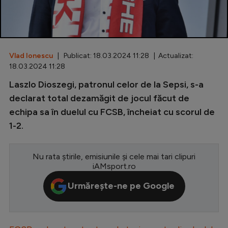
Special
Diverse
Inedit
Vlad Ionescu
| Publicat: 18.03.2024 11:28 | Actualizat:
18.03.2024 11:28
Clasamente
Laszlo Dioszegi, patronul celor de la Sepsi, s-a
declarat total dezamăgit de jocul făcut de
echipa sa în duelul cu FCSB, încheiat cu scorul de
1-2.
Champions League
Europa League
Nu rata știrile, emisiunile și cele mai tari clipuri
iAMsport.ro
Conference League
Urmărește-ne pe Google
CM 2026
Premier League
LaLiga