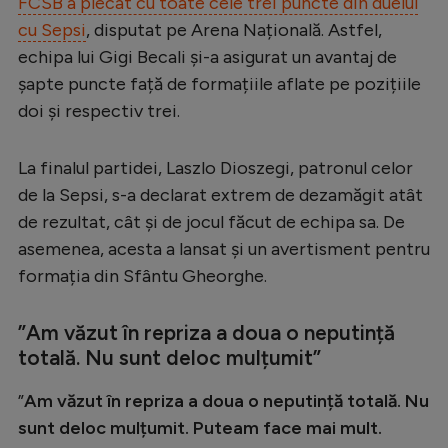
FCSB a plecat cu toate cele trei puncte din duelul
Serie A
cu Sepsi
, disputat pe Arena Națională. Astfel,
echipa lui Gigi Becali și-a asigurat un avantaj de
Bundesliga
șapte puncte față de formațiile aflate pe pozițiile
Ligue 1
doi și respectiv trei.
Campionate
La finalul partidei, Laszlo Dioszegi, patronul celor
Starurile fotbalului
de la Sepsi, s-a declarat extrem de dezamăgit atât
EURO 2024
de rezultat, cât și de jocul făcut de echipa sa. De
asemenea, acesta a lansat și un avertisment pentru
Stranieri
formația din Sfântu Gheorghe.
Clasamente
”
Am văzut în repriza a doua o neputință
totală. Nu sunt deloc mulțumit
”
Tenis
”
Am văzut în repriza a doua o neputință totală. Nu
sunt deloc mulțumit. Puteam face mai mult.
Handbal