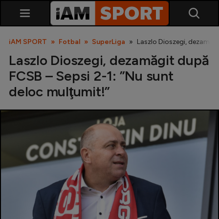
iAM SPORT
Fotbal
SuperLiga
Laszlo Dioszegi, dezamăgi
Laszlo Dioszegi, dezamăgit după
FCSB – Sepsi 2-1: ”Nu sunt
deloc mulţumit!”
SuperLiga
Liga 2
Cupa României
Echipa Națională
U21
Fotbal feminin