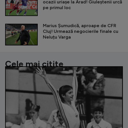
ocazii uriașe la Arad! Giuleștenii urcă
pe primul loc
Marius Șumudică, aproape de CFR
Cluj! Urmează negocierile finale cu
Neluțu Varga
Cele mai citite