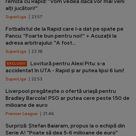
remiza cu Rapid: ”Vom vedea dacă vor mai veni
alți jucători!”
SuperLiga
| 23:57
Fotbalistul de la Rapid care l-a dat pe spate pe
Pancu: ”Foarte bun pentru noi!” + Acuzații la
adresa arbitrajului: ”A fost...
SuperLiga
| 23:38
Lovitură pentru Alexi Pitu: s-a
EXCLUSIV
accidentat în UTA - Rapid și ar putea lipsi 6 luni!
SuperLiga
| 22:53
Liverpool pregătește o ofertă uriașă pentru
Bradley Barcola! PSG ar putea cere peste 150 de
milioane de euro
Premier League
| 21:46
Surpriză: Ștefan Baiaram, propus la o echipă din
Serie A! ”Poate să dea 5-6 milioane de euro”