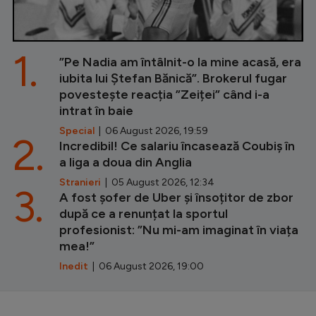
1.
”Pe Nadia am întâlnit-o la mine acasă, era
iubita lui Ștefan Bănică”. Brokerul fugar
povestește reacția ”Zeiței” când i-a
intrat în baie
Special
| 06 August 2026, 19:59
2.
Incredibil! Ce salariu încasează Coubiș în
a liga a doua din Anglia
Stranieri
| 05 August 2026, 12:34
3.
A fost șofer de Uber și însoțitor de zbor
după ce a renunțat la sportul
profesionist: ”Nu mi-am imaginat în viața
mea!”
Inedit
| 06 August 2026, 19:00