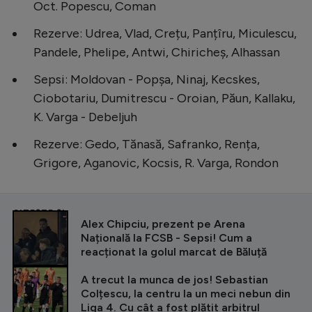
Intră în cont
Oct. Popescu, Coman
Creează cont
Rezerve: Udrea, Vlad, Crețu, Panțîru, Miculescu,
Pandele, Phelipe, Antwi, Chiricheș, Alhassan
Sepsi: Moldovan - Popșa, Ninaj, Kecskes,
Ciobotariu, Dumitrescu - Oroian, Păun, Kallaku,
K. Varga - Debeljuh
Rezerve: Gedo, Tănasă, Safranko, Rența,
Grigore, Aganovic, Kocsis, R. Varga, Rondon
CITEȘTE ȘI
Alex Chipciu, prezent pe Arena
Națională la FCSB - Sepsi! Cum a
reacționat la golul marcat de Băluță
A trecut la munca de jos! Sebastian
Colțescu, la centru la un meci nebun din
Liga 4. Cu cât a fost plătit arbitrul