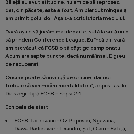
Băieții au avut atitudine, nu am ce să reproșez,
Natație
dar, din păcate, asta a fost. Am pierdut mingea și
Formula 1
am primit golul doi. Așa s-a scris istoria meciului.
Gimnastică
Dacă așa o să jucăm mai departe, sută la sută nu o
Auto
să prindem Conference League. Eu încă din vară
am prevăzut că FCSB o să câștige campionatul.
Rugby
Acum are șapte puncte, dacă nu mă înșel. E greu
Ciclism
de recuperat.
Alte sporturi
Oricine poate să învingă pe oricine, dar noi
JO 2024
trebuie să schimbăm mentalitatea
”, a spus Laszlo
Dioszegi după FCSB – Sepsi 2-1.
JO 2026
Echipele de start
FCSB: Târnovanu - Ov. Popescu, Ngezana,
Dawa, Radunovic - Lixandru, Șut, Olaru - Băluță,