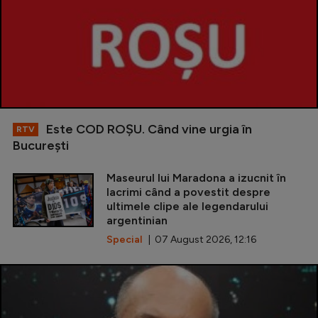
Este COD ROŞU. Când vine urgia în
RTV
Bucureşti
Maseurul lui Maradona a izucnit în
lacrimi când a povestit despre
ultimele clipe ale legendarului
argentinian
Special
| 07 August 2026, 12:16