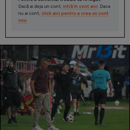
Dacă ai deja un cont,
intră în cont aici
. Daca
nu ai cont,
click aici pentru a crea un cont
nou
.