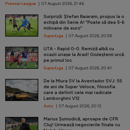
Premier League
| 07 August 2026, 21:46
Surpriză: Ștefan Baiaram, propus la o
echipă din Serie A! ”Poate să dea 5-6
milioane de euro”
SuperLiga
| 07 August 2026, 20:58
UTA - Rapid 0-0. Remiză albă cu
ocazii uriașe la Arad! Giuleștenii urcă
pe primul loc
SuperLiga
| 07 August 2026, 20:41
De la Miura SV la Aventador SVJ: 55
de ani de Super Veloce, filosofia
care a definit cele mai radicale
Lamborghini V12
Auto
| 07 August 2026, 20:12
Marius Șumudică, aproape de CFR
Cluj! Urmează negocierile finale cu