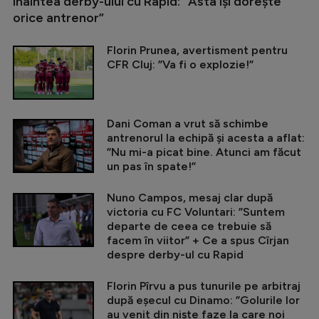
înaintea derby-ului cu Rapid: ”Asta își dorește
orice antrenor”
Florin Prunea, avertisment pentru
CFR Cluj: ”Va fi o explozie!”
Dani Coman a vrut să schimbe
antrenorul la echipă și acesta a aflat:
”Nu mi-a picat bine. Atunci am făcut
un pas în spate!”
Nuno Campos, mesaj clar după
victoria cu FC Voluntari: ”Suntem
departe de ceea ce trebuie să
facem în viitor” + Ce a spus Cîrjan
despre derby-ul cu Rapid
Florin Pîrvu a pus tunurile pe arbitraj
după eșecul cu Dinamo: ”Golurile lor
au venit din niște faze la care noi