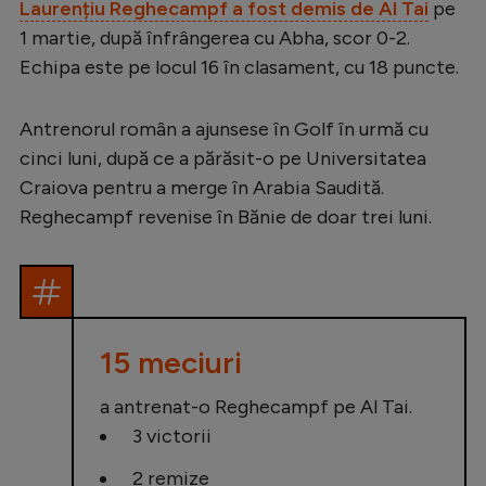
Laurențiu Reghecampf a fost demis de Al Tai
pe
Serie A
1 martie, după înfrângerea cu Abha, scor 0-2.
Echipa este pe locul 16 în clasament, cu 18 puncte.
Bundesliga
Ligue 1
Antrenorul român a ajunsese în Golf în urmă cu
Campionate
cinci luni, după ce a părăsit-o pe Universitatea
Craiova pentru a merge în Arabia Saudită.
Starurile fotbalului
Reghecampf revenise în Bănie de doar trei luni.
EURO 2024
Stranieri
Clasamente
15 meciuri
a antrenat-o Reghecampf pe Al Tai.
Tenis
3 victorii
Handbal
2 remize