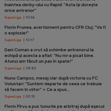
înaintea derby-ului cu Rapid: ”Asta își dorește
orice antrenor”
SuperLiga
| 10:56
Florin Prunea, avertisment pentru CFR Cluj: ”Va fi
o explozie!”
SuperLiga
| 10:17
Dani Coman a vrut să schimbe antrenorul la
echipă și acesta a aflat: ”Nu mi-a picat bine.
Atunci am făcut un pas în spate!”
SuperLiga
| 09:40
Nuno Campos, mesaj clar după victoria cu FC
Voluntari: ”Suntem departe de ceea ce trebuie
să facem în viitor” + Ce a spus...
SuperLiga
| 00:15
Florin Pîrvu a pus tunurile pe arbitraj după eșecul