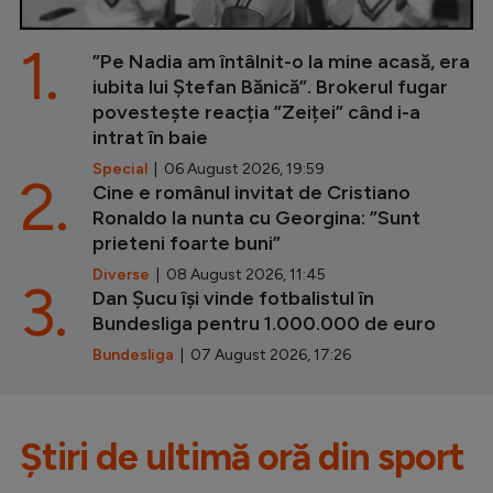
1.
”Pe Nadia am întâlnit-o la mine acasă, era
iubita lui Ștefan Bănică”. Brokerul fugar
povestește reacția ”Zeiței” când i-a
intrat în baie
Special
| 06 August 2026, 19:59
2.
Cine e românul invitat de Cristiano
Ronaldo la nunta cu Georgina: ”Sunt
prieteni foarte buni”
Diverse
| 08 August 2026, 11:45
3.
Dan Șucu își vinde fotbalistul în
Bundesliga pentru 1.000.000 de euro
Bundesliga
| 07 August 2026, 17:26
Știri de ultimă oră din sport