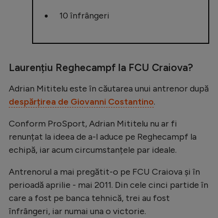
Natație
10 înfrângeri
Formula 1
Gimnastică
Auto
Laurențiu Reghecampf la FCU Craiova?
Rugby
Adrian Mititelu este în căutarea unui antrenor după
Ciclism
despărțirea de Giovanni Costantino
.
Alte sporturi
Conform ProSport, Adrian Mititelu nu ar fi
JO 2024
renunțat la ideea de a-l aduce pe Reghecampf la
echipă, iar acum circumstanțele par ideale.
JO 2026
Antrenorul a mai pregătit-o pe FCU Craiova și în
perioadă aprilie - mai 2011. Din cele cinci partide în
care a fost pe banca tehnică, trei au fost
înfrângeri, iar numai una o victorie.