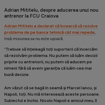
Intră în cont
Creează cont
Adrian Mititelu, despre aducerea unui nou
antrenor la FCU Craiova
Adrian Mititelu a declarat că încearcă să rezolve
problema de pe banca tehnică cât mai repede
,
însă misiunea sa nu este ușoară.
”
Trebuie să înțeleagă toți suporterii că încercăm
să rezolvăm problema. Nu putem să luăm decizii
pripite cu antrenorii, nu putem să aducem pe
nimeni fără să avem garanția că luăm cea mai
bună decizie.
Am văzut că se bagă în seamă și Marcel Iancu, și
Napoli, toți. Nu mă interesează aceste persoane.
Subiectul e închis. Nicolo Napoli e amicul meu, îl