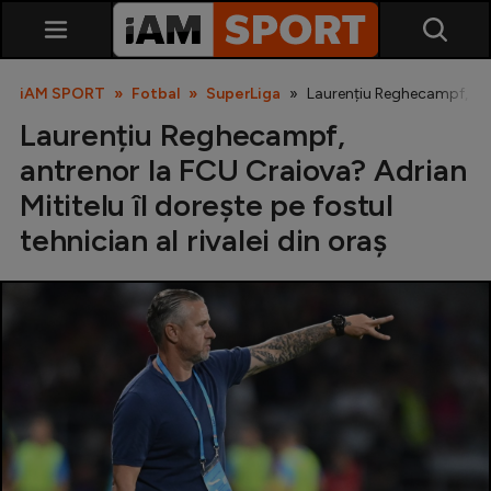
iAM SPORT
Fotbal
SuperLiga
Laurențiu Reghecampf, antre
Laurențiu Reghecampf,
antrenor la FCU Craiova? Adrian
Mititelu îl dorește pe fostul
tehnician al rivalei din oraș
SuperLiga
Liga 2
Cupa României
Echipa Națională
U21
Fotbal feminin