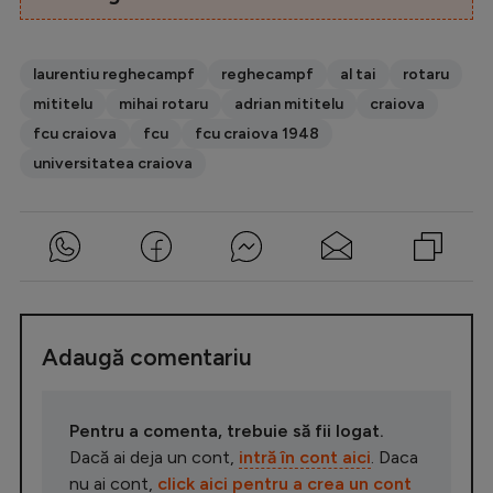
laurentiu reghecampf
reghecampf
al tai
rotaru
mititelu
mihai rotaru
adrian mititelu
craiova
fcu craiova
fcu
fcu craiova 1948
universitatea craiova
Adaugă comentariu
Pentru a comenta, trebuie să fii logat.
Dacă ai deja un cont,
intră în cont aici
. Daca
nu ai cont,
click aici pentru a crea un cont