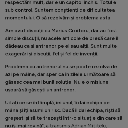
respectăm mult, dar e un capitol închis. Totul e
sub control. Suntem conștienți de dificultatea
momentului. O să rezolvăm și problema asta
Am avut discuții cu Marius Croitoru, dar au fost
simple discuții, nu acele articole de presă care îl
dădeau ca și antrenor pe el sau alții. Sunt multe
exagerări și discuții, fel și fel de invenții.
Problema cu antrenorul nu se poate rezolva de
azi pe mâine, dar sper ca în zilele următoare să
găsesc cea mai bună soluție. Nu e o misiune
ușoară să găsești un antrenor.
Uitați ce se întâmplă, iei unul, îi dai echipa pe
mâna și îți asumi un risc. Dacă îi dai echipa, riști să
greșești și să te trezești într-o situație din care să
nu își mai revină
”, a transmis Adrian Mititelu,