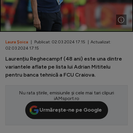
Special
Diverse
Inedit
Laura Șoica
| Publicat: 02.03.2024 17:15 | Actualizat:
Clasamente
02.03.2024 17:15
Laurențiu Reghecampf (48 ani) este una dintre
variantele aflate pe lista lui Adrian Mititelu
pentru banca tehnică a FCU Craiova.
Champions League
Europa League
Nu rata știrile, emisiunile și cele mai tari clipuri
Conference League
iAMsport.ro
CM 2026
Urmărește-ne pe Google
Premier League
LaLiga