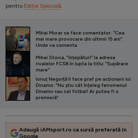
pentru
Ediție Specială
.
CITEȘTE ȘI
Mihai Morar se face comentator: ”Cea
mai mare provocare din ultimii 15 ani”.
Unde va comenta
Mihai Stoica, ”înțepături” la adresa
rivalelor FCSB în lupta la titlu: ”Supărare
mare”
Ionuț Negoiță îi face praf pe acționarii lui
Dinamo: ”Nu știu cât înțeleg fenomenul
Dinamo sau cel fotbal! Ar putea fi o
premieră”
Adaugă iAMsport.ro ca sursă preferată în
Google