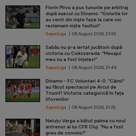
Florin Pîrvu a pus tunurile pe arbitraj
după eșecul cu Dinamo: ”Golurile lor
au venit din niște faze la care noi
reclamam niște faulturi”
SuperLiga
| 08 August 2026, 23:55
Sabău nu și-a iertat jucătorii după
victoria cu Csikszereda: ”Mesajul
meu nu a fost înțeles!”
SuperLiga
| 08 August 2026, 21:49
Dinamo - FC Voluntari 4-0. ”Câinii”
au făcut spectacol pe Arcul de
Triumf! Victorie categorică în fața
ilfovenilor
SuperLiga
| 08 August 2026, 21:25
Neluțu Varga a bătut palma cu noul
antrenor al lui CFR Cluj: ”Nu a fost
greu de convins!”