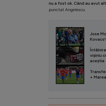
nu a fost ok. Când au avut al
punctat Angelescu.
CITEȘTE ȘI
Jose Mou
Kovacs! 
Întâlnir
vișiniu 
aceștia
Transfer
+ Marea