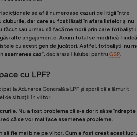
risdicționale se află numeroase cazuri de litigii între
cluburile, dar care au fost lăsați în afara listelor și nu
u făcut sau urmau să facă memorii prin care fotbaliștii
ată găsi alte angajamente. Acum totul se modifică fiindcă
stele cu acest gen de jucători. Astfel, fotbaliștii nu m
eun asemenea caz”
, declarase Hulubei pentru
GSP
.
 pace cu LPF?
cipat la Adunarea Generală a LPF și speră că a lămurit
l de situații în viitor.
crurile. Nu a fost problema că s-a dorit să se îndrepte
 cred că se vor mai face asemenea probleme.
 să fie mai bine pe viitor. Cum a fost creat acest lucr