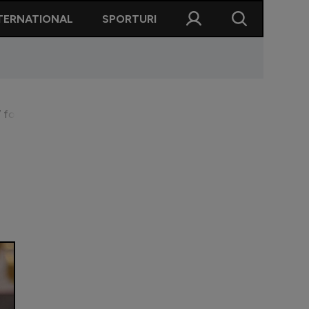
TERNATIONAL
SPORTURI
r” fotbalul românesc