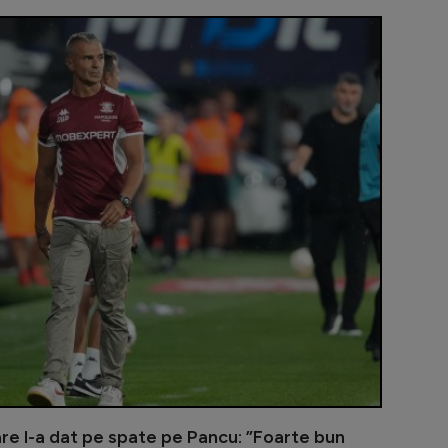
Adrian Mihal
are l-a dat pe spate pe Pancu: ”Foarte bun