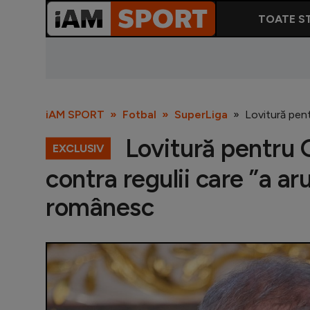
TOATE ST
iAM SPORT
Fotbal
SuperLiga
Lovitură pent
Lovitură pentru G
EXCLUSIV
contra regulii care ”a ar
românesc