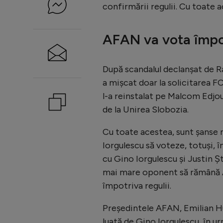
confirmării regulii. Cu toate a
AFAN va vota împot
După scandalul declanșat de Ra
a mișcat doar la solicitarea F
l-a reinstalat pe Malcom Edjou
de la Unirea Slobozia.
Cu toate acestea, sunt șanse 
Iorgulescu să voteze, totuși, 
cu Gino Iorgulescu și Justin Ș
mai mare oponent să rămână A
împotriva regulii.
Președintele AFAN, Emilian H
luată de Gino Iorgulescu, în ur