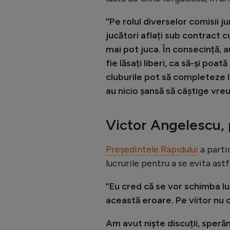
”Pe rolul diverselor comisii ju
jucători aflați sub contract cu 
mai pot juca. În consecință, a
fie lăsați liberi, ca să-și po
cluburile pot să completeze li
au nicio șansă să câștige vr
Victor Angelescu,
Președintele Rapidului
a parti
lucrurile pentru a se evita astfe
”Eu cred că se vor schimba lu
această eroare. Pe viitor nu
Am avut niște discuții, sperăm