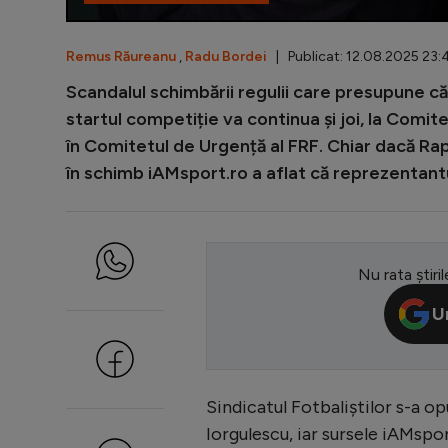
Remus Răureanu
,
Radu Bordei
| Publicat: 12.08.2025 23:4
Scandalul schimbării regulii care presupune că 
startul competiție va continua și joi, la Comit
în Comitetul de Urgență al FRF. Chiar dacă Rap
în schimb iAMsport.ro a aflat că reprezentan
Nu rata știril
U
Sindicatul Fotbaliștilor s-a o
Iorgulescu, iar sursele iAMsp