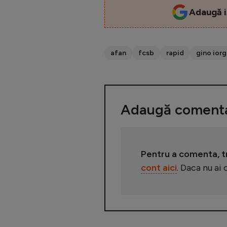
Adaugă i
afan
fcsb
rapid
gino ior
Adaugă comenta
Pentru a comenta, tre
cont aici
. Daca nu ai