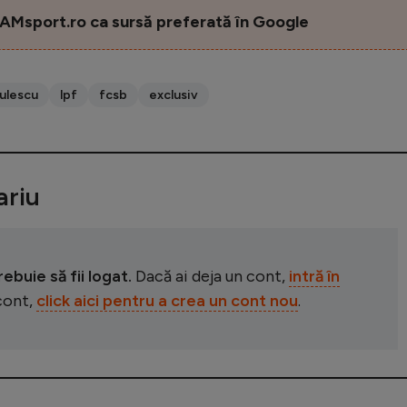
AMsport.ro ca sursă preferată în Google
gulescu
lpf
fcsb
exclusiv
riu
buie să fii logat.
Dacă ai deja un cont,
intră în
 cont,
click aici pentru a crea un cont nou
.