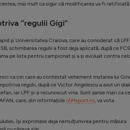
cestea, mai mult ca sigur că modificarea va fi ratificată.
riva ”regulii Gigi”
pid și Universitatea Craiova, care au considerat că LPF
CSB, schimbarea regulii a fost deja aplicată, după ce FC
ma pe lista pentru campionat și a și evoluat contra cel
mici ca cei care au contestat vehement mutarea lui Gin
împotriva regulii, după ce Victor Angelescu a avut un dia
tefan, iar LPF și-a recunoscut vina. Sunt șanse mari ca ce
FAN, care, din informațiile
iAMsport.ro
, va vota
ulubei, își exprimase deja nemulțumirea pentru măsura
mă cu câteva zile.