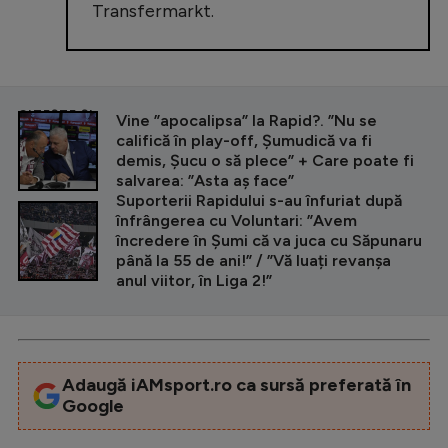
Transfermarkt.
CITEȘTE ȘI
Vine ”apocalipsa” la Rapid?. ”Nu se
califică în play-off, Șumudică va fi
demis, Șucu o să plece” + Care poate fi
salvarea: ”Asta aș face”
Suporterii Rapidului s-au înfuriat după
înfrângerea cu Voluntari: ”Avem
încredere în Șumi că va juca cu Săpunaru
până la 55 de ani!” / ”Vă luați revanșa
anul viitor, în Liga 2!”
Adaugă iAMsport.ro ca sursă preferată în
Google