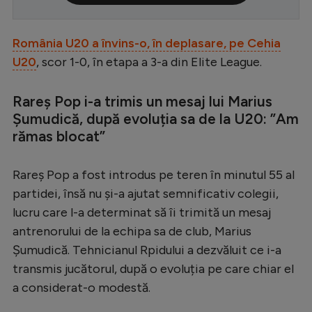
Serie A
România U20 a învins-o, în deplasare, pe Cehia
Bundesliga
U20
, scor 1-0, în etapa a 3-a din Elite League.
Ligue 1
Campionate
Rareș Pop i-a trimis un mesaj lui Marius
Șumudică, după evoluția sa de la U20: ”Am
Starurile fotbalului
rămas blocat”
EURO 2024
Rareș Pop a fost introdus pe teren în minutul 55 al
Stranieri
partidei, însă nu și-a ajutat semnificativ colegii,
Clasamente
lucru care l-a determinat să îi trimită un mesaj
antrenorului de la echipa sa de club, Marius
Șumudică. Tehnicianul Rpidului a dezvăluit ce i-a
transmis jucătorul, după o evoluția pe care chiar el
Tenis
a considerat-o modestă.
Handbal