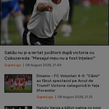
Sabău nu și-a iertat jucătorii după victoria cu
Csikszereda: ”Mesajul meu nu a fost înțeles!”
SuperLiga
| 08 August 2026, 21:49
Dinamo - FC Voluntari 4-0. ”Câinii”
au făcut spectacol pe Arcul de
Triumf! Victorie categorică în fața
ilfovenilor
SuperLiga
| 08 August 2026, 21:25
Neluțu Varga a bătut palma cu noul