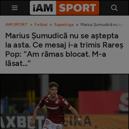
iAM SPORT
Fotbal
SuperLiga
Marius Șumudică nu se aște
Marius Șumudică nu se aștepta
la asta. Ce mesaj i-a trimis Rareș
Pop: ”Am rămas blocat. M-a
lăsat...”
SuperLiga
Liga 2
Cupa României
Echipa Națională
U21
Fotbal feminin