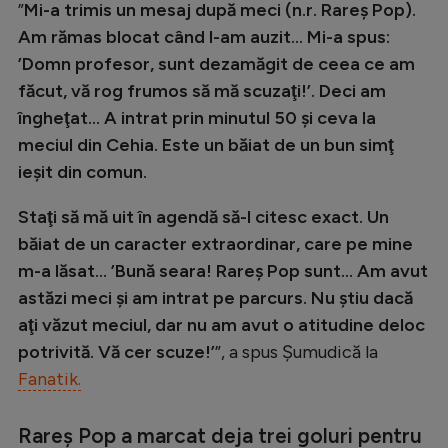
”
Mi-a trimis un mesaj după meci (n.r. Rareş Pop).
Natație
Am rămas blocat când l-am auzit… Mi-a spus:
Formula 1
’Domn profesor, sunt dezamăgit de ceea ce am
făcut, vă rog frumos să mă scuzaţi!’. Deci am
Gimnastică
îngheţat… A intrat prin minutul 50 şi ceva la
Auto
meciul din Cehia. Este un băiat de un bun simţ
Rugby
ieşit din comun.
Ciclism
Staţi să mă uit în agendă să-l citesc exact. Un
Alte sporturi
băiat de un caracter extraordinar, care pe mine
m-a lăsat… ’Bună seara! Rareş Pop sunt… Am avut
JO 2024
astăzi meci şi am intrat pe parcurs. Nu ştiu dacă
JO 2026
aţi văzut meciul, dar nu am avut o atitudine deloc
potrivită. Vă cer scuze!­’
”, a spus Şumudică la
Fanatik.
Rareș Pop a marcat deja trei goluri pentru