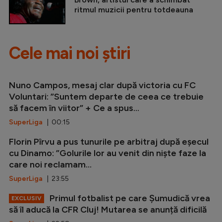
ritmul muzicii pentru totdeauna
Cele mai noi știri
Nuno Campos, mesaj clar după victoria cu FC
Voluntari: ”Suntem departe de ceea ce trebuie
să facem în viitor” + Ce a spus...
SuperLiga
| 00:15
Florin Pîrvu a pus tunurile pe arbitraj după eșecul
cu Dinamo: ”Golurile lor au venit din niște faze la
care noi reclamam...
SuperLiga
| 23:55
Primul fotbalist pe care Șumudică vrea
EXCLUSIV
să îl aducă la CFR Cluj! Mutarea se anunță dificilă