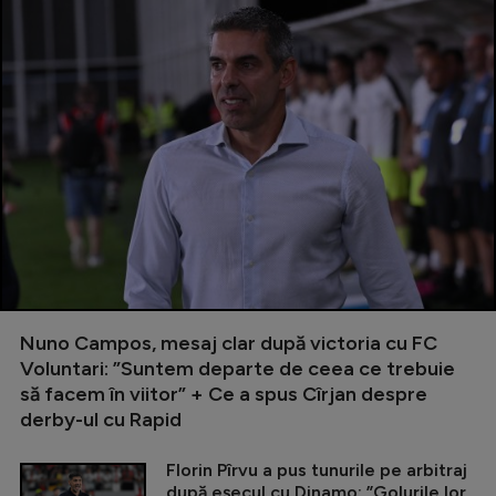
Nuno Campos, mesaj clar după victoria cu FC
Voluntari: ”Suntem departe de ceea ce trebuie
să facem în viitor” + Ce a spus Cîrjan despre
derby-ul cu Rapid
Florin Pîrvu a pus tunurile pe arbitraj
după eșecul cu Dinamo: ”Golurile lor