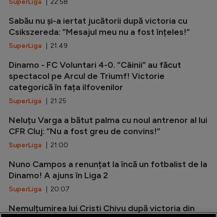
SuperLiga
| 22:58
Sabău nu și-a iertat jucătorii după victoria cu
Csikszereda: ”Mesajul meu nu a fost înțeles!”
SuperLiga
| 21:49
Dinamo - FC Voluntari 4-0. ”Câinii” au făcut
spectacol pe Arcul de Triumf! Victorie
categorică în fața ilfovenilor
SuperLiga
| 21:25
Neluțu Varga a bătut palma cu noul antrenor al lui
CFR Cluj: ”Nu a fost greu de convins!”
SuperLiga
| 21:00
Nuno Campos a renunțat la încă un fotbalist de la
Dinamo! A ajuns în Liga 2
SuperLiga
| 20:07
Nemulțumirea lui Cristi Chivu după victoria din