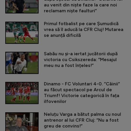
au venit din niște faze la care noi
reclamam niște faulturi”
Primul fotbalist pe care Șumudică
vrea să îl aducă la CFR Cluj! Mutarea
se anunță dificilă
Sabău nu și-a iertat jucătorii după
victoria cu Csikszereda: ”Mesajul
meu nu a fost înțeles!”
Dinamo - FC Voluntari 4-0. ”Câinii”
au făcut spectacol pe Arcul de
Triumf! Victorie categorică în fața
ilfovenilor
Neluțu Varga a bătut palma cu noul
antrenor al lui CFR Cluj: ”Nu a fost
greu de convins!”