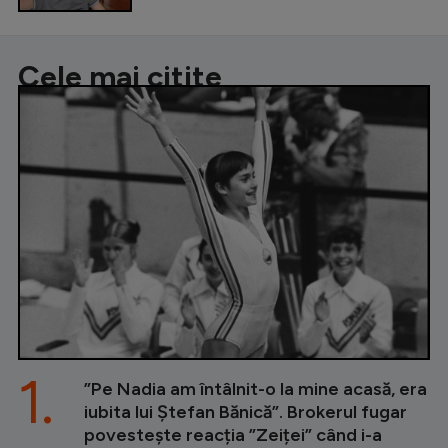
Cele mai citite
1.
”Pe Nadia am întâlnit-o la mine acasă, era
iubita lui Ștefan Bănică”. Brokerul fugar
povestește reacția ”Zeiței” când i-a