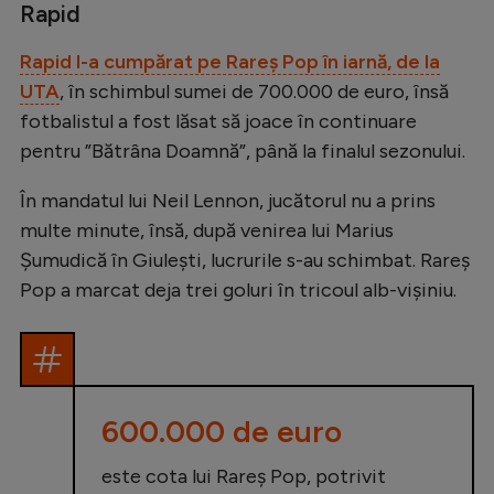
Intră în cont
Rapid
Creează cont
Rapid l-a cumpărat pe Rareș Pop în iarnă, de la
UTA
, în schimbul sumei de 700.000 de euro, însă
fotbalistul a fost lăsat să joace în continuare
pentru ”Bătrâna Doamnă”, până la finalul sezonului.
În mandatul lui Neil Lennon, jucătorul nu a prins
multe minute, însă, după venirea lui Marius
Șumudică în Giulești, lucrurile s-au schimbat. Rareș
Pop a marcat deja trei goluri în tricoul alb-vișiniu.
600.000 de euro
este cota lui Rareș Pop, potrivit