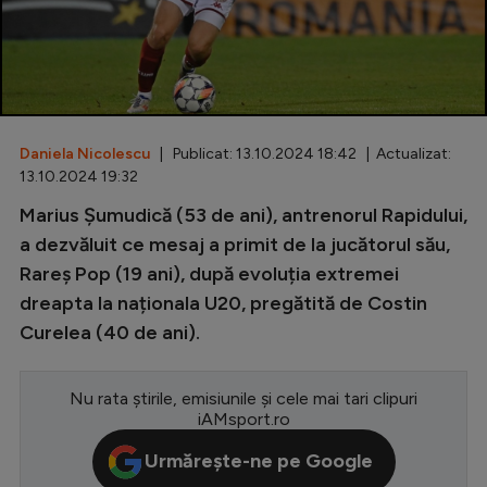
Special
Diverse
Inedit
Daniela Nicolescu
| Publicat: 13.10.2024 18:42 | Actualizat:
Clasamente
13.10.2024 19:32
Marius Șumudică (53 de ani), antrenorul Rapidului,
a dezvăluit ce mesaj a primit de la jucătorul său,
Rareș Pop (19 ani), după evoluția extremei
Champions League
dreapta la naționala U20, pregătită de Costin
Europa League
Curelea (40 de ani).
Conference League
CM 2026
Nu rata știrile, emisiunile și cele mai tari clipuri
iAMsport.ro
Premier League
Urmărește-ne pe Google
LaLiga