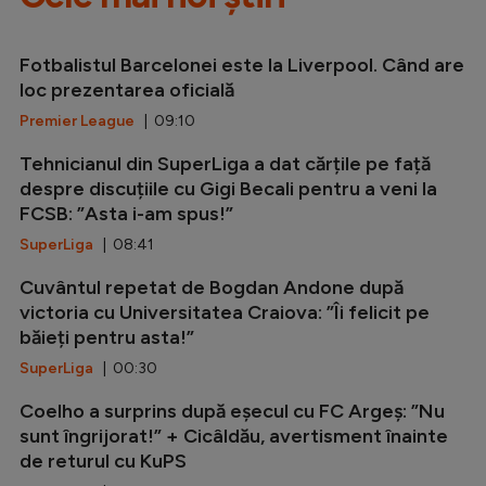
Fotbalistul Barcelonei este la Liverpool. Când are
loc prezentarea oficială
Premier League
| 09:10
Tehnicianul din SuperLiga a dat cărțile pe față
despre discuțiile cu Gigi Becali pentru a veni la
FCSB: ”Asta i-am spus!”
SuperLiga
| 08:41
Cuvântul repetat de Bogdan Andone după
victoria cu Universitatea Craiova: ”Îi felicit pe
băieți pentru asta!”
SuperLiga
| 00:30
Coelho a surprins după eșecul cu FC Argeș: ”Nu
sunt îngrijorat!” + Cicâldău, avertisment înainte
de returul cu KuPS