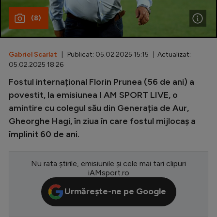
Special
(8)
Diverse
Inedit
Gabriel Scarlat
| Publicat: 05.02.2025 15:15 | Actualizat:
05.02.2025 18:26
Clasamente
Fostul internațional Florin Prunea (56 de ani) a
povestit, la emisiunea I AM SPORT LIVE, o
amintire cu colegul său din Generația de Aur,
Gheorghe Hagi, în ziua în care fostul mijlocaș a
Champions League
împlinit 60 de ani.
Europa League
Conference League
Nu rata știrile, emisiunile și cele mai tari clipuri
iAMsport.ro
CM 2026
Urmărește-ne pe Google
Premier League
LaLiga