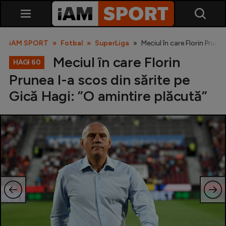
iAM SPORT
Fotbal
SuperLiga
Meciul în care Florin Prune
Meciul în care Florin
HAGI 60
Prunea l-a scos din sărite pe
Gică Hagi: ”O amintire plăcută”
SuperLiga
Liga 2
Cupa României
Echipa Națională
U21
Fotbal feminin