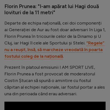
Natație
Florin Prunea: "I-am apărat lui Hagi două
lovituri de la 11 metri"
Formula 1
Departe de echipa națională, cei doi componenți
Gimnastică
ai Generației de Aur au fost doar adversari în Liga 1,
Auto
Florin Prunea în tricourile celor de la Dinamo și U
Rugby
Cluj, iar Hagi îl cele ale Sportului și Stelei.
”Regele”
nu a reușit, însă, să marcheze vreodată în poarta
Ciclism
fostului coleg de la națională
.
Alte sporturi
Prezent în platoul emisiunii I AM SPORT LIVE,
JO 2024
Florin Prunea a fost provocat de moderatorul
JO 2026
Costin Ștucan să spună o amintire cu fostul
căpitan al echipei naționale, iar fostul portar a ales
una din perioada când erau adversari.