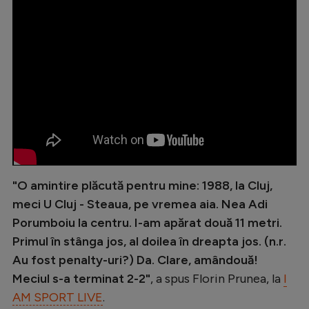
Intră în cont
Creează cont
"O amintire plăcută pentru mine: 1988, la Cluj,
meci U Cluj - Steaua, pe vremea aia. Nea Adi
Porumboiu la centru. I-am apărat două 11 metri.
Primul în stânga jos, al doilea în dreapta jos. (n.r.
Au fost penalty-uri?) Da. Clare, amândouă!
Meciul s-a terminat 2-2"
, a spus Florin Prunea, la
I
AM SPORT LIVE
.