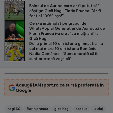
CITEȘTE ȘI
Balonul de Aur pe care ar fi putut să îl
câștige Gică Hagi. Florin Prunea: ”Ar fi
fost el 100% așa!”
Ce s-a întâmplat pe grupul de
WhatsApp al Generației de Aur după ce
Florin Prunea i-a urat ”La mulți ani” lui
Gică Hagi
De la primul 10 din istoria gimnasticii la
cel mai mare 10 din istoria României.
Nadia Comăneci: ”Sunt onorată că îți
sunt prietenă veșnică”
Adaugă iAMsport.ro ca sursă preferată în
Google
hagi 60
florin prunea
gica hagi
steaua
u-cluj