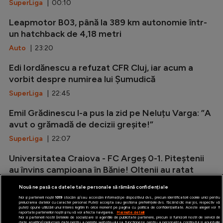
SuperLiga
| 00:10
Leapmotor B03, până la 389 km autonomie într-
un hatchback de 4,18 metri
Auto
| 23:20
Edi Iordănescu a refuzat CFR Cluj, iar acum a
vorbit despre numirea lui Șumudică
SuperLiga
| 22:45
Emil Grădinescu l-a pus la zid pe Neluțu Varga: ”A
avut o grămadă de decizii greșite!”
SuperLiga
| 22:07
Universitatea Craiova - FC Argeș 0-1. Piteștenii
au învins campioana în Bănie! Oltenii au ratat
ocazii importante
Nouă ne pasă ca datele tale personale să rămână confidențiale
SuperLiga
| 21:15
Noi și partenerii noștri
1019
stocăm și/sau accesăm informații pe dispozitivul dvs., precum identificatorii cookie unici pentru
prelucrarea datelor cu caracter personal. Puteți accepta sau gestiona preferințele dvs. făcând clic mai jos, respectiv vă
puteți opune utilizării unui interes legitim în orice moment pe pagina cu politica de confidențialitate. Aceste alegeri vor fi
raportate partenerilor noștri și nu vă vor afecta navigarea.
Mai multe detalii
Noi si partenerii nostri (retelele de socializare si agentiile de publicitate partenere, precum si furnizorii nostri de servicii de
date analitice) prelucram date pentru a permite website-ului sa functioneze, pentru a personaliza continutul si anunturile