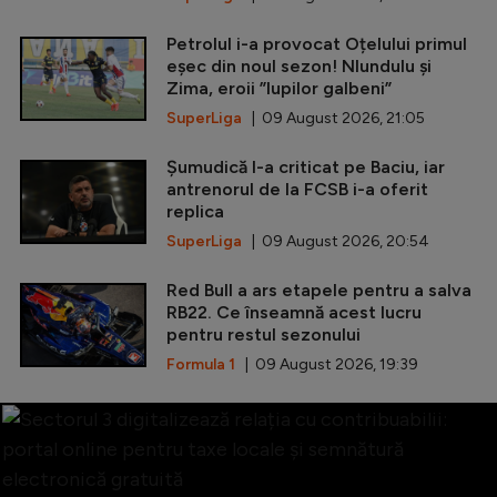
Petrolul i-a provocat Oțelului primul
eșec din noul sezon! Nlundulu și
Zima, eroii ”lupilor galbeni”
SuperLiga
| 09 August 2026, 21:05
Șumudică l-a criticat pe Baciu, iar
antrenorul de la FCSB i-a oferit
replica
SuperLiga
| 09 August 2026, 20:54
Red Bull a ars etapele pentru a salva
RB22. Ce înseamnă acest lucru
pentru restul sezonului
Formula 1
| 09 August 2026, 19:39