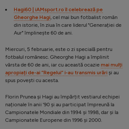
Serie A
Hagi60 | iAMsport.ro îl celebrează pe
Gheorghe Hagi
, cel mai bun fotbalist român
Bundesliga
din istorie, în ziua în care liderul "Generației de
Ligue 1
Aur" împlinește 60 de ani.
Campionate
Miercuri, 5 februarie, este o zi specială pentru
Starurile fotbalului
fotbalul românesc. Gheorghe Hagi a împlinit
EURO 2024
vârsta de 60 de ani, iar cu această ocazie
mai mulți
Stranieri
apropiați de-ai ”Regelui” i-au transmis urări
și au
spus povești cu acesta.
Clasamente
Florin Prunea și Hagi au împărțit vestiarul echipei
naționale în anii '90 și au participat împreună la
Campionatele Mondiale din 1994 și 1998, dar și la
Tenis
Campionatele Europene din 1996 și 2000.
Handbal