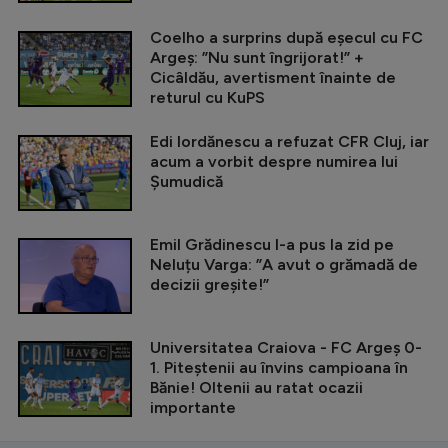
Coelho a surprins după eșecul cu FC
Argeș: ”Nu sunt îngrijorat!” +
Cicâldău, avertisment înainte de
returul cu KuPS
Edi Iordănescu a refuzat CFR Cluj, iar
acum a vorbit despre numirea lui
Șumudică
Emil Grădinescu l-a pus la zid pe
Neluțu Varga: ”A avut o grămadă de
decizii greșite!”
Universitatea Craiova - FC Argeș 0-
1. Piteștenii au învins campioana în
Bănie! Oltenii au ratat ocazii
importante