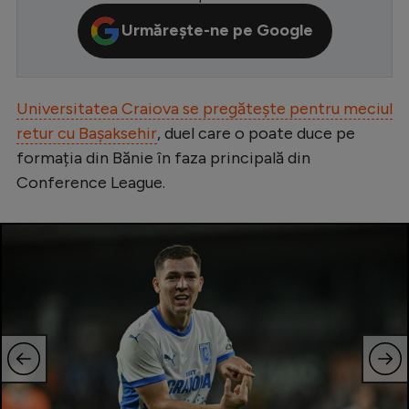
Serie A
Urmărește-ne pe Google
Bundesliga
Ligue 1
Universitatea Craiova se pregătește pentru meciul
Campionate
retur cu Bașaksehir
, duel care o poate duce pe
formația din Bănie în faza principală din
Starurile fotbalului
Conference League.
EURO 2024
Stranieri
Clasamente
Tenis
Handbal