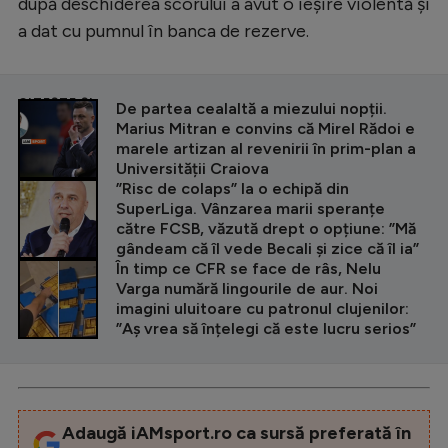
după deschiderea scorului a avut o ieșire violentă și
a dat cu pumnul în banca de rezerve.
CITEȘTE ȘI
De partea cealaltă a miezului nopții.
Marius Mitran e convins că Mirel Rădoi e
marele artizan al revenirii în prim-plan a
Universității Craiova
”Risc de colaps” la o echipă din
SuperLiga. Vânzarea marii speranțe
către FCSB, văzută drept o opțiune: ”Mă
gândeam că îl vede Becali și zice că îl ia”
În timp ce CFR se face de râs, Nelu
Varga numără lingourile de aur. Noi
imagini uluitoare cu patronul clujenilor:
”Aș vrea să înțelegi că este lucru serios”
Adaugă iAMsport.ro ca sursă preferată în