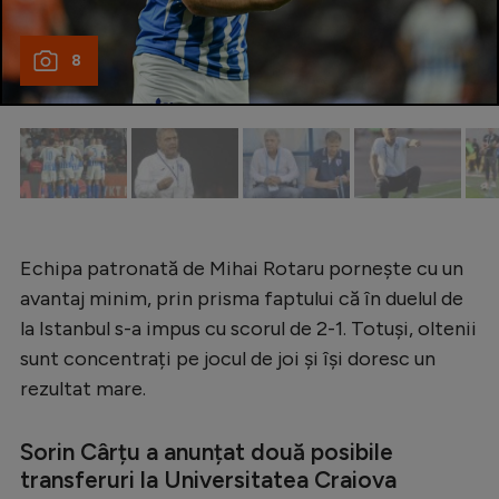
Natație
8
Formula 1
Gimnastică
Auto
Rugby
Ciclism
Echipa patronată de Mihai Rotaru pornește cu un
Alte sporturi
avantaj minim, prin prisma faptului că în duelul de
JO 2024
la Istanbul s-a impus cu scorul de 2-1. Totuși, oltenii
JO 2026
sunt concentrați pe jocul de joi și își doresc un
rezultat mare.
Sorin Cârțu a anunțat două posibile
transferuri la Universitatea Craiova