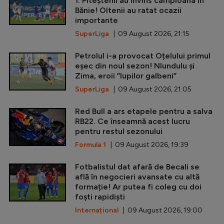
1. Piteștenii au învins campioana în
Bănie! Oltenii au ratat ocazii
importante
SuperLiga
| 09 August 2026, 21:15
Petrolul i-a provocat Oțelului primul
eșec din noul sezon! Nlundulu și
Zima, eroii ”lupilor galbeni”
SuperLiga
| 09 August 2026, 21:05
Red Bull a ars etapele pentru a salva
RB22. Ce înseamnă acest lucru
pentru restul sezonului
Formula 1
| 09 August 2026, 19:39
Fotbalistul dat afară de Becali se
află în negocieri avansate cu altă
formație! Ar putea fi coleg cu doi
foști rapidiști
Internațional
| 09 August 2026, 19:00