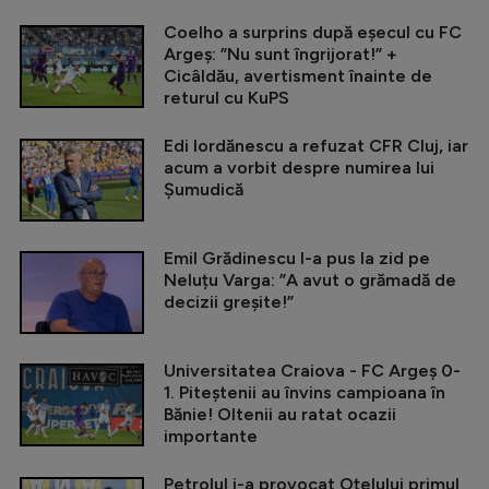
Coelho a surprins după eșecul cu FC
Argeș: ”Nu sunt îngrijorat!” +
Cicâldău, avertisment înainte de
returul cu KuPS
Edi Iordănescu a refuzat CFR Cluj, iar
acum a vorbit despre numirea lui
Șumudică
Emil Grădinescu l-a pus la zid pe
Neluțu Varga: ”A avut o grămadă de
decizii greșite!”
Universitatea Craiova - FC Argeș 0-
1. Piteștenii au învins campioana în
Bănie! Oltenii au ratat ocazii
importante
Petrolul i-a provocat Oțelului primul