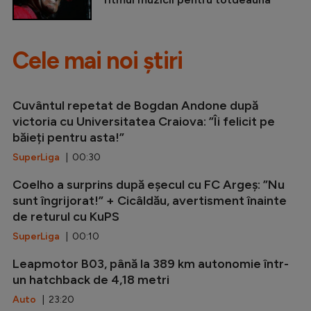
Cele mai noi știri
Cuvântul repetat de Bogdan Andone după
victoria cu Universitatea Craiova: ”Îi felicit pe
băieți pentru asta!”
SuperLiga
| 00:30
Coelho a surprins după eșecul cu FC Argeș: ”Nu
sunt îngrijorat!” + Cicâldău, avertisment înainte
de returul cu KuPS
SuperLiga
| 00:10
Leapmotor B03, până la 389 km autonomie într-
un hatchback de 4,18 metri
Auto
| 23:20