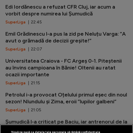
Edi Iordănescu a refuzat CFR Cluj, iar acum a
vorbit despre numirea lui Șumudică
SuperLiga
| 22:45
Emil Grădinescu l-a pus la zid pe Neluțu Varga: ”A
avut o grămadă de decizii greșite!”
SuperLiga
| 22:07
Universitatea Craiova - FC Argeș 0-1. Piteștenii
au învins campioana în Bănie! Oltenii au ratat
ocazii importante
SuperLiga
| 21:15
Petrolul i-a provocat Oțelului primul eșec din noul
sezon! Nlundulu și Zima, eroii ”lupilor galbeni”
SuperLiga
| 21:05
Șumudică l-a criticat pe Baciu, iar antrenorul de la
FCSB i-a oferit replica
Nouă ne pasă ca datele tale personale să rămână confidențiale