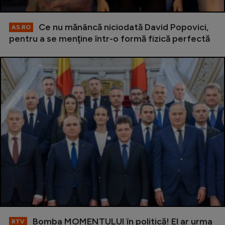
Ce nu mănâncă niciodată David Popovici,
AS.RO
pentru a se menţine într-o formă fizică perfectă
Bomba MOMENTULUI în politică! El ar urma
RTV