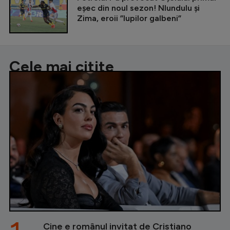
eșec din noul sezon! Nlundulu și
Zima, eroii ”lupilor galbeni”
Cele mai citite
Cine e românul invitat de Cristiano