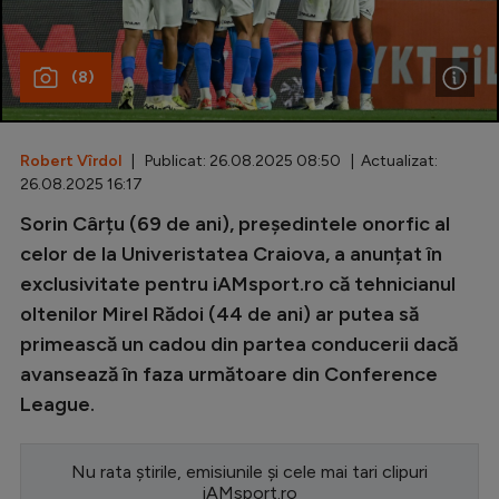
Special
(8)
Diverse
Inedit
Robert Vîrdol
| Publicat: 26.08.2025 08:50 | Actualizat:
Clasamente
26.08.2025 16:17
Sorin Cârțu (69 de ani), președintele onorfic al
celor de la Univeristatea Craiova, a anunțat în
exclusivitate pentru iAMsport.ro că tehnicianul
Champions League
oltenilor Mirel Rădoi (44 de ani) ar putea să
Europa League
primească un cadou din partea conducerii dacă
Conference League
avansează în faza următoare din Conference
League.
CM 2026
Premier League
Nu rata știrile, emisiunile și cele mai tari clipuri
LaLiga
iAMsport.ro