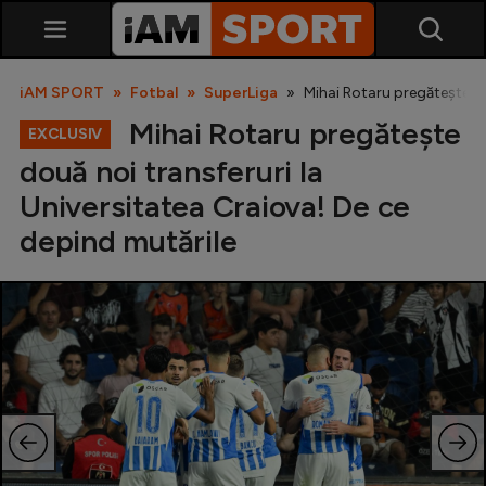
iAM SPORT
Fotbal
SuperLiga
Mihai Rotaru pregătește do
Mihai Rotaru pregătește
EXCLUSIV
două noi transferuri la
Universitatea Craiova! De ce
depind mutările
SuperLiga
Liga 2
Cupa României
Echipa Națională
U21
Fotbal feminin