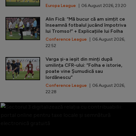
Europa League
| 06 August 2026, 23:20
Alin Fică: ”Mă bucur că am simțit ce
înseamnă fotbalul jucând împotriva
lui Tromso!” + Explicațiile lui Folha
Conference League
| 06 August 2026,
22:52
Varga și-a ieșit din minți după
umilința CFR-ului: ”Folha e istorie,
poate vine Șumudică sau
Iordănescu”
Conference League
| 06 August 2026,
22:28