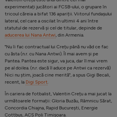
Intră în cont
experimentați jucători ai FCSB-ului, o grupare în
Creează cont
tricoul căreia a bifat 136 apariții. Viitorul fundașului
lateral, cel care a oscilat în ultimii 4 ani între
statutul de rezervă și cel de titular, depinde de
aducerea lui Nana Antwi
, din Armenia.
"Nu îi fac contractual lui Crețu până nu văd ce fac
cu ăsta (n.r. cu Nana Antwi). Îl mai avem și pe
Pantea. Pantea este sigur, va juca, dar îl mai vrem
pe al doilea. (n.r. dacă îl aduce pe Antwi ca rezervă)
Nici nu știm, joacă cine merită", a spus Gigi Becali,
recent, la
Digi Sport
.
În cariera de fotbalist, Valentin Crețu a mai jucat la
următoarele formații: Gloria Buzău, Râmnicu Sărat,
Concordia Chiajna, Rapid București, Energie
Cottbus, ACS Poli Timișoara.