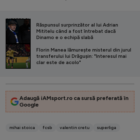
CITEȘTE ȘI
Răspunsul surprinzător al lui Adrian
Mititelu când a fost întrebat dacă
Dinamo e o echipă slabă
Florin Manea lămurește misterul din jurul
transferului lui Drăgușin: "Interesul mai
clar este de acolo"
Adaugă iAMsport.ro ca sursă preferată în
Google
mihai stoica
fcsb
valentin cretu
superliga