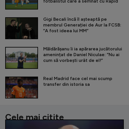
fotbalistul care a semnat cu Rapid
Gigi Becali încă îl așteaptă pe
membrul Generației de Aur la FCSB:
”A fost ideea lui MM”
Măldărășanu îi ia apărarea jucătorului
amenințat de Daniel Niculae: ”Nu ai
cum să vorbești urât de el!”
Real Madrid face cel mai scump
transfer din istoria sa
Cele mai citite