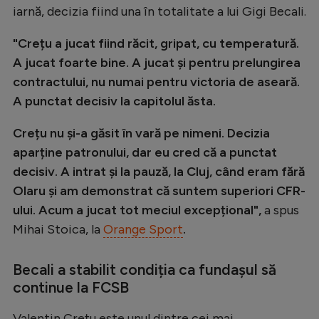
iarnă, decizia fiind una în totalitate a lui Gigi Becali.
Natație
Formula 1
"Crețu a jucat fiind răcit, gripat, cu temperatură.
A jucat foarte bine. A jucat și pentru prelungirea
Gimnastică
contractului, nu numai pentru victoria de aseară.
Auto
A punctat decisiv la capitolul ăsta.
Rugby
Crețu nu și-a găsit în vară pe nimeni. Decizia
Ciclism
aparține patronului, dar eu cred că a punctat
decisiv. A intrat și la pauză, la Cluj, când eram fără
Alte sporturi
Olaru și am demonstrat că suntem superiori CFR-
JO 2024
ului. Acum a jucat tot meciul excepțional",
a spus
JO 2026
Mihai Stoica, la
Orange Sport
.
Becali a stabilit condiția ca fundașul să
continue la FCSB
Valentin Crețu este unul dintre cei mai