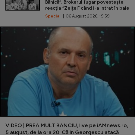
Bănică”. Brokerul fugar povestește
reacția ”Zeiței” când i-a intrat în baie
Special
| 06 August 2026, 19:59
VIDEO | PREA MULT BANCIU, live pe iAMnews.ro,
5 august, de la ora 20. Călin Georgescu atacă