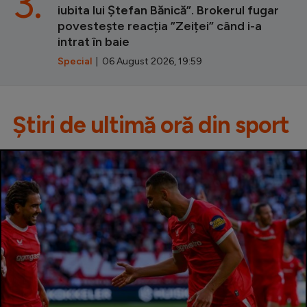
3.
iubita lui Ștefan Bănică”. Brokerul fugar
povestește reacția ”Zeiței” când i-a
intrat în baie
Special
| 06 August 2026, 19:59
Știri de ultimă oră din sport