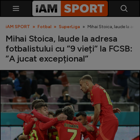
iAM SPORT
Fotbal
SuperLiga
Mihai Stoica, laude la adres
Mihai Stoica, laude la adresa
fotbalistului cu ”9 vieți” la FCSB:
”A jucat excepțional”
SuperLiga
Liga 2
Cupa României
Echipa Națională
U21
Fotbal feminin