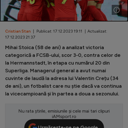
Special
Diverse
Inedit
Cristian Stan
| Publicat: 17.12.2023 19:11 | Actualizat:
17.12.2023 21:37
Clasamente
Mihai Stoica (58 de ani) a analizat victoria
categorică a FCSB-ului, scor 3-0, contra celor de
la Hermannstadt, în etapa cu numărul 20 din
Superliga. Managerul general a avut numai
Champions League
cuvinte de laudă la adresa lui Valentin Crețu (34
Europa League
de ani), un fotbalist care nu știe dacă va continua
la vicecampioană și în partea a doua a sezonului.
Conference League
CM 2026
Nu rata știrile, emisiunile și cele mai tari clipuri
Premier League
iAMsport.ro
LaLiga
Urmărește-ne pe Google