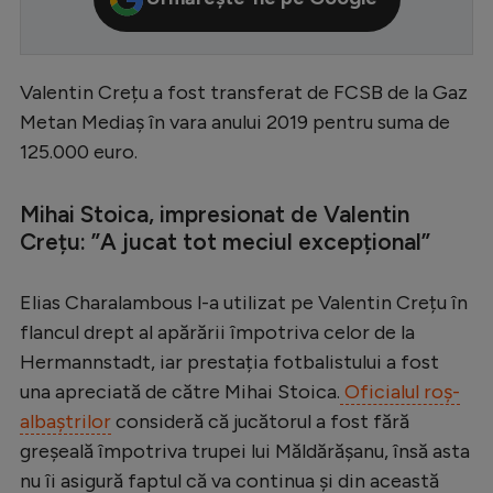
Serie A
Bundesliga
Valentin Crețu a fost transferat de FCSB de la Gaz
Ligue 1
Metan Mediaș în vara anului 2019 pentru suma de
125.000 euro.
Campionate
Starurile fotbalului
Mihai Stoica, impresionat de Valentin
EURO 2024
Crețu: ”A jucat tot meciul excepțional”
Stranieri
Elias Charalambous l-a utilizat pe Valentin Crețu în
Clasamente
flancul drept al apărării împotriva celor de la
Hermannstadt, iar prestația fotbalistului a fost
una apreciată de către Mihai Stoica.
Oficialul roș-
albaștrilor
consideră că jucătorul a fost fără
Tenis
greșeală împotriva trupei lui Măldărășanu, însă asta
Handbal
nu îi asigură faptul că va continua și din această