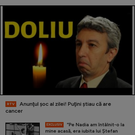
Anunţul şoc al zilei! Puţini ştiau că are
RTV
cancer
”Pe Nadia am întâlnit-o la
EXCLUSIV
mine acasă, era iubita lui Ștefan