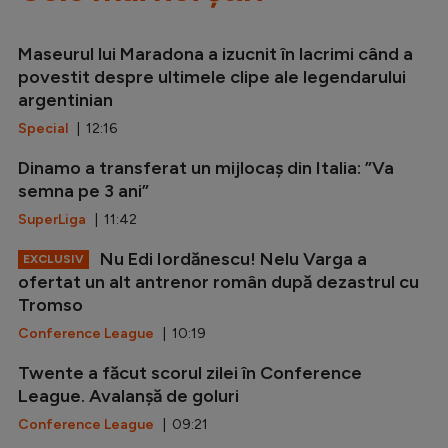
Maseurul lui Maradona a izucnit în lacrimi când a
povestit despre ultimele clipe ale legendarului
argentinian
Special
| 12:16
Dinamo a transferat un mijlocaș din Italia: ”Va
semna pe 3 ani”
SuperLiga
| 11:42
Nu Edi Iordănescu! Nelu Varga a
EXCLUSIV
ofertat un alt antrenor român după dezastrul cu
Tromso
Conference League
| 10:19
Twente a făcut scorul zilei în Conference
League. Avalanșă de goluri
Conference League
| 09:21