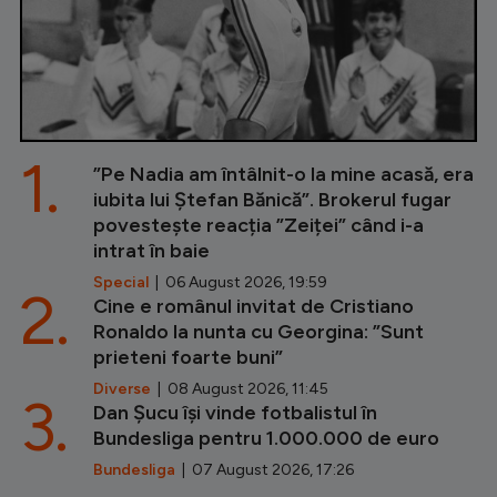
1.
”Pe Nadia am întâlnit-o la mine acasă, era
iubita lui Ștefan Bănică”. Brokerul fugar
povestește reacția ”Zeiței” când i-a
intrat în baie
Special
| 06 August 2026, 19:59
2.
Cine e românul invitat de Cristiano
Ronaldo la nunta cu Georgina: ”Sunt
prieteni foarte buni”
Diverse
| 08 August 2026, 11:45
3.
Dan Șucu își vinde fotbalistul în
Bundesliga pentru 1.000.000 de euro
Bundesliga
| 07 August 2026, 17:26