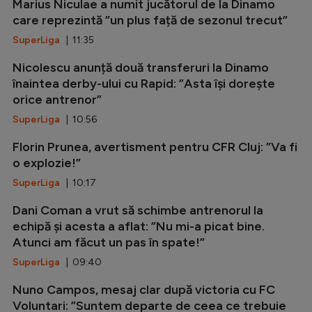
Marius Niculae a numit jucătorul de la Dinamo
care reprezintă ”un plus față de sezonul trecut”
SuperLiga
| 11:35
Nicolescu anunță două transferuri la Dinamo
înaintea derby-ului cu Rapid: ”Asta își dorește
orice antrenor”
SuperLiga
| 10:56
Florin Prunea, avertisment pentru CFR Cluj: ”Va fi
o explozie!”
SuperLiga
| 10:17
Dani Coman a vrut să schimbe antrenorul la
echipă și acesta a aflat: ”Nu mi-a picat bine.
Atunci am făcut un pas în spate!”
SuperLiga
| 09:40
Nuno Campos, mesaj clar după victoria cu FC
Voluntari: ”Suntem departe de ceea ce trebuie