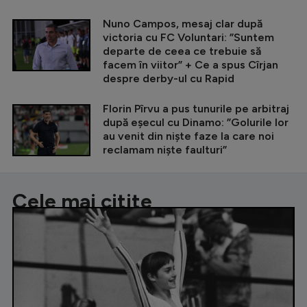
Nuno Campos, mesaj clar după
victoria cu FC Voluntari: ”Suntem
departe de ceea ce trebuie să
facem în viitor” + Ce a spus Cîrjan
despre derby-ul cu Rapid
Florin Pîrvu a pus tunurile pe arbitraj
după eșecul cu Dinamo: ”Golurile lor
au venit din niște faze la care noi
reclamam niște faulturi”
Cele mai citite