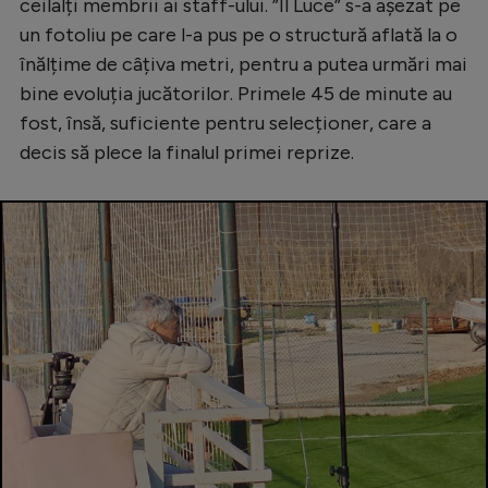
Intră în cont
ceilalți membrii ai staff-ului. ”Il Luce” s-a așezat pe
un fotoliu pe care l-a pus pe o structură aflată la o
Creează cont
înălțime de câțiva metri, pentru a putea urmări mai
bine evoluția jucătorilor. Primele 45 de minute au
fost, însă, suficiente pentru selecționer, care a
decis să plece la finalul primei reprize.