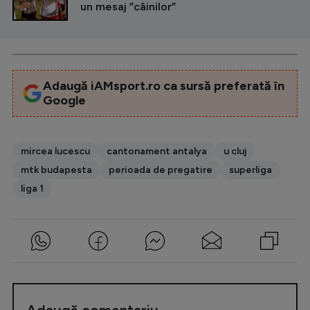
un mesaj ”câinilor”
Adaugă iAMsport.ro ca sursă preferată în
Google
mircea lucescu
cantonament antalya
u cluj
mtk budapesta
perioada de pregatire
superliga
liga 1