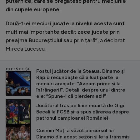
puternice, care se pregătesc pentru meciurile
din cupele europene.
Două-trei meciuri jucate la nivelul acesta sunt
mult mai importante decât zece jucate prin
preajma Bucureștiului sau prin țară​”
, a declarat
Mircea Lucescu.
CITEȘTE ȘI
Fostul jucător de la Steaua, Dinamo și
Rapid recunoaște că a luat parte la
meciuri aranjate: ”Aveam prime și la
înfrângeri!”. Detalii despre unul dintre
ele: ”Spune-i că pierdem azi!”
Jucătorul tras pe linie moartă de Gigi
Becali la FCSB și-a spus părerea despre
patronul campioanei României
Cosmin Moți a văzut parcursul lui
Dinamo din acest sezon și le-a transmis