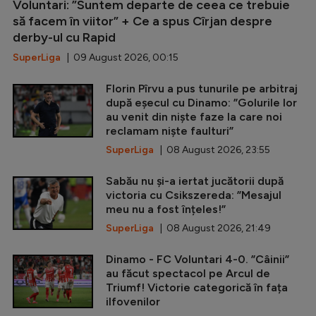
Voluntari: ”Suntem departe de ceea ce trebuie
să facem în viitor” + Ce a spus Cîrjan despre
derby-ul cu Rapid
SuperLiga
| 09 August 2026, 00:15
Florin Pîrvu a pus tunurile pe arbitraj
după eșecul cu Dinamo: ”Golurile lor
au venit din niște faze la care noi
reclamam niște faulturi”
SuperLiga
| 08 August 2026, 23:55
Sabău nu și-a iertat jucătorii după
victoria cu Csikszereda: ”Mesajul
meu nu a fost înțeles!”
SuperLiga
| 08 August 2026, 21:49
Dinamo - FC Voluntari 4-0. ”Câinii”
au făcut spectacol pe Arcul de
Triumf! Victorie categorică în fața
ilfovenilor