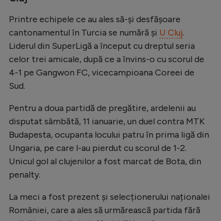
Natație
Printre echipele ce au ales să-și desfășoare
Formula 1
cantonamentul în Turcia se numără și
U Cluj
.
Liderul din SuperLigă a început cu dreptul seria
Gimnastică
celor trei amicale, după ce a învins-o cu scorul de
Auto
4-1 pe Gangwon FC, vicecampioana Coreei de
Rugby
Sud.
Ciclism
Pentru a doua partidă de pregătire, ardelenii au
Alte sporturi
disputat sâmbătă, 11 ianuarie, un duel contra MTK
Budapesta, ocupanta locului patru în prima ligă din
JO 2024
Ungaria, pe care l-au pierdut cu scorul de 1-2.
JO 2026
Unicul gol al clujenilor a fost marcat de Bota, din
penalty.
La meci a fost prezent și selecționerului naționalei
României, care a ales să urmărească partida fără