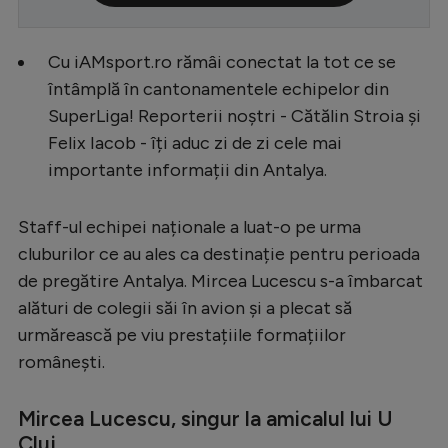
Serie A
Cu iAMsport.ro rămâi conectat la tot ce se
Bundesliga
întâmplă în cantonamentele echipelor din
Ligue 1
SuperLiga! Reporterii noștri - Cătălin Stroia și
Campionate
Felix Iacob - îți aduc zi de zi cele mai
importante informații din Antalya.
Starurile fotbalului
EURO 2024
Staff-ul echipei naționale a luat-o pe urma
Stranieri
cluburilor ce au ales ca destinație pentru perioada
de pregătire Antalya. Mircea Lucescu s-a îmbarcat
Clasamente
alături de colegii săi în avion și a plecat să
urmărească pe viu prestațiile formațiilor
românești.
Tenis
Mircea Lucescu, singur la amicalul lui U
Handbal
Cluj