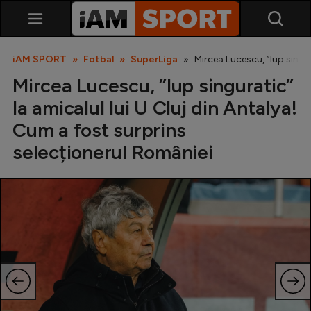
iAM SPORT
Fotbal
SuperLiga
Mircea Lucescu, ”lup singur
Mircea Lucescu, ”lup singuratic”
la amicalul lui U Cluj din Antalya!
Cum a fost surprins
selecționerul României
SuperLiga
Liga 2
Cupa României
Echipa Națională
U21
Fotbal feminin