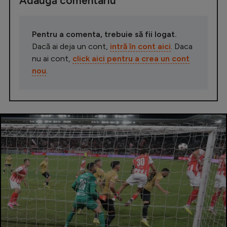
Adaugă comentariu
Pentru a comenta, trebuie să fii logat.
Dacă ai deja un cont,
intră în cont aici
. Daca
nu ai cont,
click aici pentru a crea un cont
nou
.