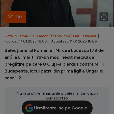
Special
(4)
Diverse
Inedit
Cătălin Stroia
,
Felix Iacob (foto/video)
,
Marius Ivașcu
|
Clasamente
Publicat: 11.01.2025 18:06 | Actualizat: 11.01.2025 18:06
Selecționerul României, Mircea Lucescu (79 de
ani), a urmărit într-un mod inedit meciul de
pregătire pe care U Cluj l-a pierdut contra MTK
Champions League
Budapesta, locul patru din prima ligă a Ungariei,
Europa League
scor 1-2.
Conference League
CM 2026
Nu rata știrile, emisiunile și cele mai tari clipuri
iAMsport.ro
Premier League
Urmărește-ne pe Google
LaLiga