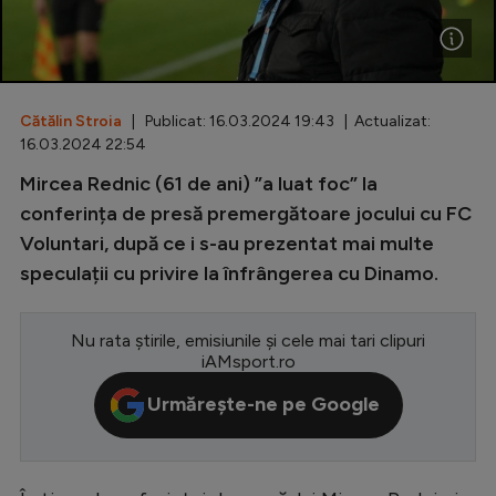
Special
Diverse
Inedit
Cătălin Stroia
| Publicat: 16.03.2024 19:43 | Actualizat:
16.03.2024 22:54
Clasamente
Mircea Rednic (61 de ani) ”a luat foc” la
conferința de presă premergătoare jocului cu FC
Voluntari, după ce i s-au prezentat mai multe
speculații cu privire la înfrângerea cu Dinamo.
Champions League
Europa League
Nu rata știrile, emisiunile și cele mai tari clipuri
iAMsport.ro
Conference League
Urmărește-ne pe Google
CM 2026
Premier League
LaLiga