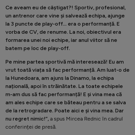
Natație
Ce aveam eu de câștigat?! Sportiv, profesional,
un antrenor care vine și salvează echipa, ajunge
Formula 1
la 3 puncte de play-off... era o performanță. E
Gimnastică
vorba de CV, de renume. La noi, obiectivul era
Auto
formarea unei noi echipe, iar anul viitor să ne
batem pe loc de play-off.
Rugby
Pe mine partea sportivă mă interesează! Eu am
Ciclism
vrut toată viața să fac performanță. Am luat-o de
Alte sporturi
la Hunedoara, am ajuns la Dinamo, la echipa
JO 2024
națională, apoi în străinătate. La toate echipele
m-am dus să fac performanță! E și vina mea că
JO 2026
am ales echipe care se băteau pentru a se salva
de la retrogradare. Poate aici e și vina mea. Dar
nu regret nimic!”,
a spus Mircea Rednic în cadrul
conferinței de presă.