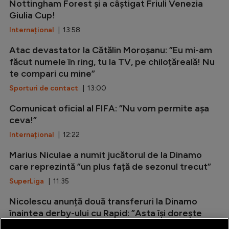
Nottingham Forest și a câștigat Friuli Venezia
Giulia Cup!
Internațional
| 13:58
Atac devastator la Cătălin Moroșanu: ”Eu mi-am
făcut numele în ring, tu la TV, pe chiloțăreală! Nu
te compari cu mine”
Sporturi de contact
| 13:00
Comunicat oficial al FIFA: ”Nu vom permite așa
ceva!”
Internațional
| 12:22
Marius Niculae a numit jucătorul de la Dinamo
care reprezintă ”un plus față de sezonul trecut”
SuperLiga
| 11:35
Nicolescu anunță două transferuri la Dinamo
înaintea derby-ului cu Rapid: ”Asta își dorește
orice antrenor”