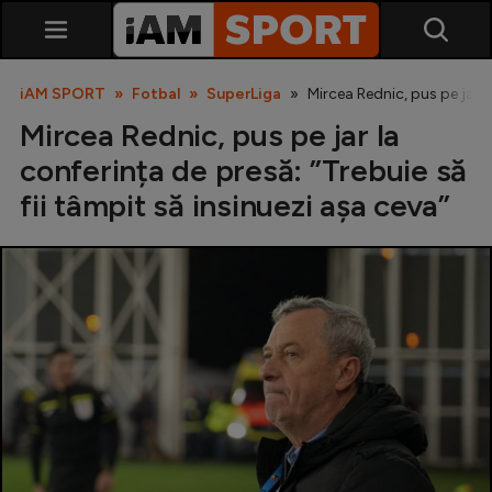
iAM SPORT
Fotbal
SuperLiga
Mircea Rednic, pus pe jar l
Mircea Rednic, pus pe jar la
conferința de presă: ”Trebuie să
fii tâmpit să insinuezi așa ceva”
SuperLiga
Liga 2
Cupa României
Echipa Națională
U21
Fotbal feminin