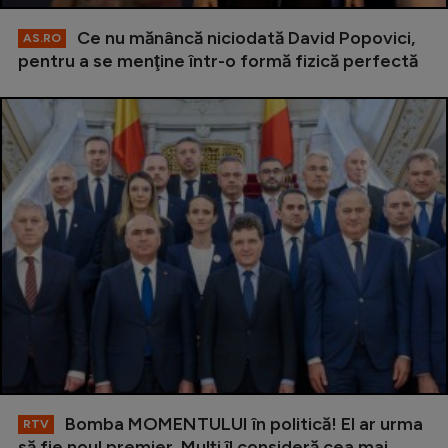
Ce nu mănâncă niciodată David Popovici,
AS.RO
pentru a se menţine într-o formă fizică perfectă
Bomba MOMENTULUI în politică! El ar urma
RTV
să fie noul premier. Mulți îl consideră cea mai