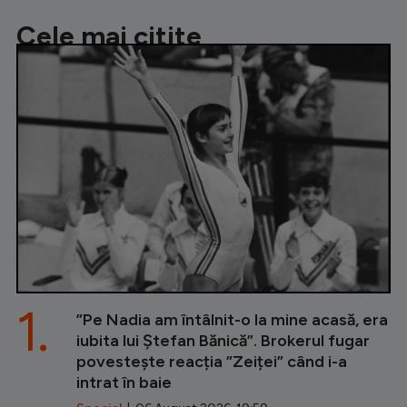
Cele mai citite
1.
”Pe Nadia am întâlnit-o la mine acasă, era
iubita lui Ștefan Bănică”. Brokerul fugar
povestește reacția ”Zeiței” când i-a
intrat în baie