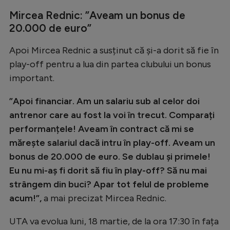
Intră în cont
Mircea Rednic: ”Aveam un bonus de
Creează cont
20.000 de euro”
Apoi Mircea Rednic a susținut că și-a dorit să fie în
play-off pentru a lua din partea clubului un bonus
important.
”Apoi financiar. Am un salariu sub al celor doi
antrenor care au fost la voi în trecut. Comparați
performanțele! Aveam în contract că mi se
mărește salariul dacă intru în play-off. Aveam un
bonus de 20.000 de euro. Se dublau și primele!
Eu nu mi-aș fi dorit să fiu în play-off? Să nu mai
strângem din buci? Apar tot felul de probleme
acum!”,
a mai precizat Mircea Rednic.
UTA va evolua luni, 18 martie, de la ora 17:30 în fața