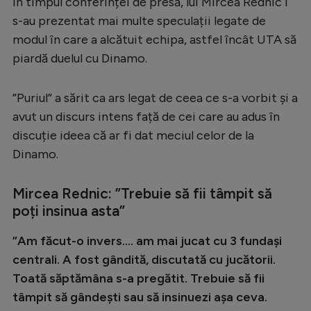
În timpul conferinței de presă, lui Mircea Rednic i
Serie A
s-au prezentat mai multe speculații legate de
modul în care a alcătuit echipa, astfel încât UTA să
Bundesliga
piardă duelul cu Dinamo.
Ligue 1
Campionate
”Puriul” a sărit ca ars legat de ceea ce s-a vorbit și a
avut un discurs intens față de cei care au adus în
Starurile fotbalului
discuție ideea că ar fi dat meciul celor de la
EURO 2024
Dinamo.
Stranieri
Mircea Rednic: ”Trebuie să fii tâmpit să
Clasamente
poți insinua asta”
”Am făcut-o invers.... am mai jucat cu 3 fundași
centrali. A fost gândită, discutată cu jucătorii.
Tenis
Toată săptămâna s-a pregătit. Trebuie să fii
tâmpit să gândești sau să insinuezi așa ceva.
Handbal