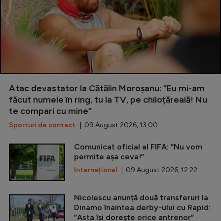
Atac devastator la Cătălin Moroșanu: ”Eu mi-am
făcut numele în ring, tu la TV, pe chiloțăreală! Nu
te compari cu mine”
Sporturi de contact
| 09 August 2026, 13:00
Comunicat oficial al FIFA: ”Nu vom
permite așa ceva!”
Internațional
| 09 August 2026, 12:22
Nicolescu anunță două transferuri la
Dinamo înaintea derby-ului cu Rapid:
”Asta își dorește orice antrenor”