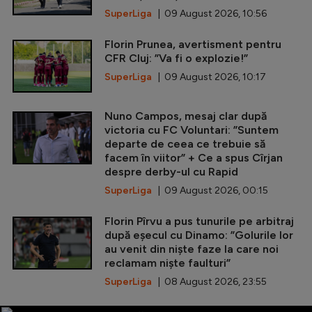
SuperLiga
| 09 August 2026, 10:56
Florin Prunea, avertisment pentru
CFR Cluj: ”Va fi o explozie!”
SuperLiga
| 09 August 2026, 10:17
Nuno Campos, mesaj clar după
victoria cu FC Voluntari: ”Suntem
departe de ceea ce trebuie să
facem în viitor” + Ce a spus Cîrjan
despre derby-ul cu Rapid
SuperLiga
| 09 August 2026, 00:15
Florin Pîrvu a pus tunurile pe arbitraj
după eșecul cu Dinamo: ”Golurile lor
au venit din niște faze la care noi
reclamam niște faulturi”
SuperLiga
| 08 August 2026, 23:55