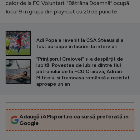
celor de la FC Voluntari. ”Bătrâna Doamnă” ocupă
locul 9 în grupa din play-out cu 20 de puncte.
CITEȘTE ȘI
Adi Popa a revenit la CSA Steaua și a
fost aproape în lacrimi la interviuri
”Prinţişorul Craiovei” s-a despărțit de
iubită. Povestea de iubire dintre fiul
patronului de la FCU Craiova, Adrian
Mititelu, şi frumoasa româncă a rezistat
aproape un an
Adaugă iAMsport.ro ca sursă preferată în
Google