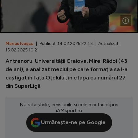
Special
Diverse
Inedit
Marius Ivașcu
| Publicat: 14.02.2025 22:43 | Actualizat:
Clasamente
15.02.2025 10:21
Antrenorul Universității Craiova, Mirel Rădoi (43
de ani), a analizat meciul pe care formația sa l-a
câștigat în fața Oțelului, în etapa cu numărul 27
Champions League
din SuperLigă.
Europa League
Conference League
Nu rata știrile, emisiunile și cele mai tari clipuri
iAMsport.ro
CM 2026
Urmărește-ne pe Google
Premier League
LaLiga