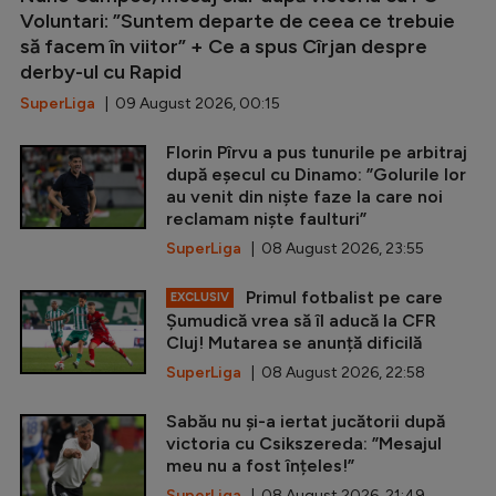
Voluntari: ”Suntem departe de ceea ce trebuie
să facem în viitor” + Ce a spus Cîrjan despre
derby-ul cu Rapid
SuperLiga
| 09 August 2026, 00:15
Florin Pîrvu a pus tunurile pe arbitraj
după eșecul cu Dinamo: ”Golurile lor
au venit din niște faze la care noi
reclamam niște faulturi”
SuperLiga
| 08 August 2026, 23:55
Primul fotbalist pe care
EXCLUSIV
Șumudică vrea să îl aducă la CFR
Cluj! Mutarea se anunță dificilă
SuperLiga
| 08 August 2026, 22:58
Sabău nu și-a iertat jucătorii după
victoria cu Csikszereda: ”Mesajul
meu nu a fost înțeles!”
SuperLiga
| 08 August 2026, 21:49