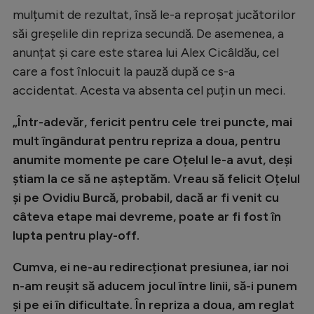
mulțumit de rezultat, însă le-a reproșat jucătorilor
Natație
săi greșelile din repriza secundă. De asemenea, a
Formula 1
anunțat și care este starea lui Alex Cicâldău, cel
Gimnastică
care a fost înlocuit la pauză după ce s-a
accidentat. Acesta va absenta cel puțin un meci.
Auto
Rugby
„Într-adevăr, fericit pentru cele trei puncte, mai
mult îngândurat pentru repriza a doua, pentru
Ciclism
anumite momente pe care Oțelul le-a avut, deși
Alte sporturi
știam la ce să ne așteptăm. Vreau să felicit Oțelul
JO 2024
și pe Ovidiu Burcă, probabil, dacă ar fi venit cu
câteva etape mai devreme, poate ar fi fost în
JO 2026
lupta pentru play-off.
Cumva, ei ne-au redirecționat presiunea, iar noi
n-am reușit să aducem jocul între linii, să-i punem
și pe ei în dificultate. În repriza a doua, am reglat