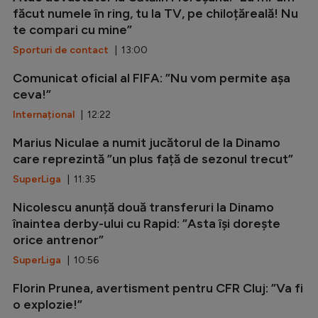
făcut numele în ring, tu la TV, pe chiloțăreală! Nu
te compari cu mine”
Sporturi de contact
| 13:00
Comunicat oficial al FIFA: ”Nu vom permite așa
ceva!”
Internațional
| 12:22
Marius Niculae a numit jucătorul de la Dinamo
care reprezintă ”un plus față de sezonul trecut”
SuperLiga
| 11:35
Nicolescu anunță două transferuri la Dinamo
înaintea derby-ului cu Rapid: ”Asta își dorește
orice antrenor”
SuperLiga
| 10:56
Florin Prunea, avertisment pentru CFR Cluj: ”Va fi
o explozie!”