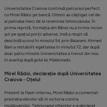
Serie A
Universitatea Craiova continuă parcursul perfect
cu Mirel Rădoi pe bancă. Oltenii au câștigat cel de-
Bundesliga
al patrulea meci de la revenirea tehnicianului. În
Ligue 1
prima repriză, formația din Bănie nu a trimis niciun
Campionate
șut pe spațiul porții adverse, însă a reușit să
deschidă scorul în minutul 54 prin Baiaram. Ahmed
Starurile fotbalului
Bani a restabilit egalitatea în minutul 72, dar după
EURO 2024
doar patru minute Universitatea a trecut din nou
în avantaj după golul lui Maldonado.
Stranieri
Clasamente
Mirel Rădoi, declarație după Universitatea
Craiova - Oțelul
Prezent la flash-interviu, Mirel Rădoi a comentat
Tenis
prestația elevilor săi în victoria contra
Handbal
moldovenilor. Tehnicianul oltenilor s-a declarat