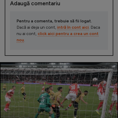
Adaugă comentariu
Pentru a comenta, trebuie să fii logat.
Dacă ai deja un cont,
intră în cont aici
. Daca
nu ai cont,
click aici pentru a crea un cont
nou
.