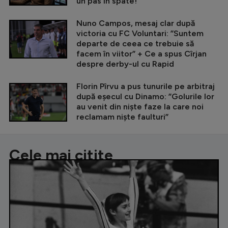
un pas în spate!”
Nuno Campos, mesaj clar după
victoria cu FC Voluntari: ”Suntem
departe de ceea ce trebuie să
facem în viitor” + Ce a spus Cîrjan
despre derby-ul cu Rapid
Florin Pîrvu a pus tunurile pe arbitraj
după eșecul cu Dinamo: ”Golurile lor
au venit din niște faze la care noi
reclamam niște faulturi”
Cele mai citite