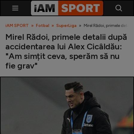
iAM SPORT
Fotbal
SuperLiga
Mirel Rădoi, primele detali
Mirel Rădoi, primele detalii după
accidentarea lui Alex Cicâldău:
"Am simțit ceva, sperăm să nu
fie grav"
SuperLiga
Liga 2
Cupa României
Echipa Națională
U21
Fotbal feminin