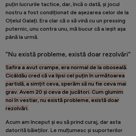
Intră în cont
puțin lucrurile tactice, dar, încă o dată, și jocul
Creează cont
nostru a fost condiționat de așezarea celor de la
Oțelul Galați. Era clar că o să vină cu un pressing
puternic, unu contra unu, mă bucur că a ieșit așa
până la urmă.
”Nu există probleme, există doar rezolvări”
Safira a avut crampe, era normal de la oboseală.
Cicâldău cred că va lipsi cel puțin în următoarea
partidă, a simțit ceva, sperăm să nu fie ceva mai
grav. Avem 20 și ceva de jucători. Cum glumim
noi în vestiar, nu există probleme, există doar
rezolvări.
Acum am început și eu să prind curaj, dar asta
datorită băieților. Le mulțumesc și suporterilor